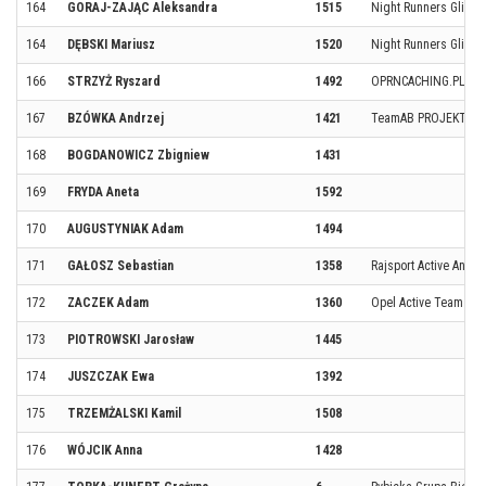
164
GORAJ-ZAJĄC Aleksandra
1515
Night Runners Gliwic
164
DĘBSKI Mariusz
1520
Night Runners Gliwic
166
STRZYŻ Ryszard
1492
OPRNCACHING.PL
167
BZÓWKA Andrzej
1421
TeamAB PROJEKT
168
BOGDANOWICZ Zbigniew
1431
169
FRYDA Aneta
1592
170
AUGUSTYNIAK Adam
1494
171
GAŁOSZ Sebastian
1358
Rajsport Active Anto
172
ZACZEK Adam
1360
Opel Active Team
173
PIOTROWSKI Jarosław
1445
174
JUSZCZAK Ewa
1392
175
TRZEMŻALSKI Kamil
1508
176
WÓJCIK Anna
1428