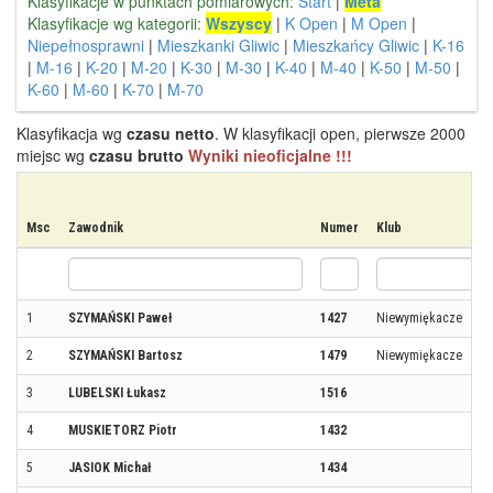
Klasyfikacje w punktach pomiarowych:
Start
|
Meta
Klasyfikacje wg kategorii:
Wszyscy
|
K Open
|
M Open
|
Niepełnosprawni
|
Mieszkanki Gliwic
|
Mieszkańcy Gliwic
|
K-16
|
M-16
|
K-20
|
M-20
|
K-30
|
M-30
|
K-40
|
M-40
|
K-50
|
M-50
|
K-60
|
M-60
|
K-70
|
M-70
Klasyfikacja wg
czasu netto
. W klasyfikacji open, pierwsze 2000
miejsc wg
czasu brutto
Wyniki nieoficjalne !!!
Msc
Zawodnik
Numer
Klub
1
SZYMAŃSKI Paweł
1427
Niewymiękacze
2
SZYMAŃSKI Bartosz
1479
Niewymiękacze
3
LUBELSKI Łukasz
1516
4
MUSKIETORZ Piotr
1432
5
JASIOK Michał
1434