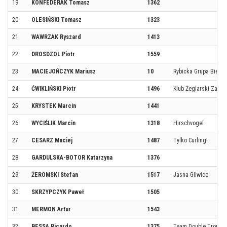
19
KONFEDERAK Tomasz
1362
20
OLESIŃSKI Tomasz
1323
21
WAWRZAK Ryszard
1413
22
DROSDZOL Piotr
1559
23
MACIEJOŃCZYK Mariusz
10
Rybicka Grupa Biego
24
ĆWIKLIŃSKI Piotr
1496
Klub Żeglarski Zagłę
25
KRYSTEK Marcin
1441
26
WYCIŚLIK Marcin
1318
Hirschvogel
27
CESARZ Maciej
1487
Tylko Curling!
28
GARDULSKA-BOTOR Katarzyna
1376
29
ŻEROMSKI Stefan
1517
Jasna Gliwice
30
SKRZYPCZYK Paweł
1505
31
MERMON Artur
1543
32
BESSA Ricardo
1375
Team Double Trouble