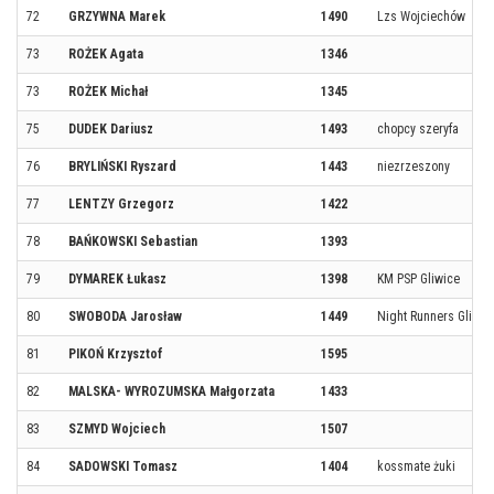
72
GRZYWNA Marek
1490
Lzs Wojciechów
73
ROŻEK Agata
1346
73
ROŻEK Michał
1345
75
DUDEK Dariusz
1493
chopcy szeryfa
76
BRYLIŃSKI Ryszard
1443
niezrzeszony
77
LENTZY Grzegorz
1422
78
BAŃKOWSKI Sebastian
1393
79
DYMAREK Łukasz
1398
KM PSP Gliwice
80
SWOBODA Jarosław
1449
Night Runners Gliwic
81
PIKOŃ Krzysztof
1595
82
MALSKA- WYROZUMSKA Małgorzata
1433
83
SZMYD Wojciech
1507
84
SADOWSKI Tomasz
1404
kossmate żuki