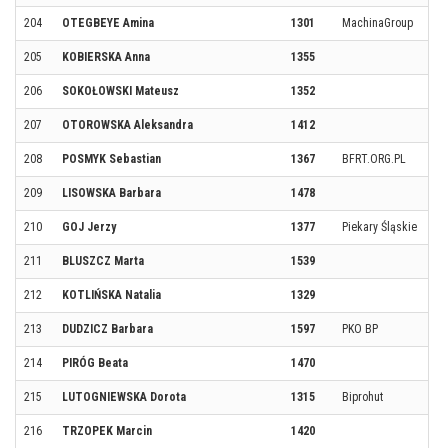
204
OTEGBEYE Amina
1301
MachinaGroup
205
KOBIERSKA Anna
1355
206
SOKOŁOWSKI Mateusz
1352
207
OTOROWSKA Aleksandra
1412
208
POSMYK Sebastian
1367
BFRT.ORG.PL
209
LISOWSKA Barbara
1478
210
GOJ Jerzy
1377
Piekary Śląskie
211
BLUSZCZ Marta
1539
212
KOTLIŃSKA Natalia
1329
213
DUDZICZ Barbara
1597
PKO BP
214
PIRÓG Beata
1470
215
LUTOGNIEWSKA Dorota
1315
Biprohut
216
TRZOPEK Marcin
1420