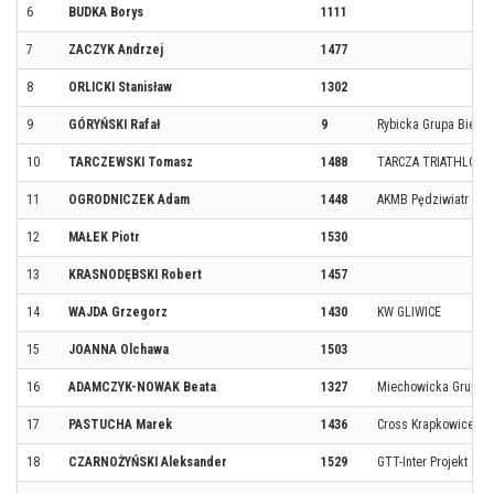
6
BUDKA Borys
1111
7
ZACZYK Andrzej
1477
8
ORLICKI Stanisław
1302
9
GÓRYŃSKI Rafał
9
Rybicka Grupa Biego
10
TARCZEWSKI Tomasz
1488
TARCZA TRIATHLON 
11
OGRODNICZEK Adam
1448
AKMB Pędziwiatr Gli
12
MAŁEK Piotr
1530
13
KRASNODĘBSKI Robert
1457
14
WAJDA Grzegorz
1430
KW GLIWICE
15
JOANNA Olchawa
1503
16
ADAMCZYK-NOWAK Beata
1327
Miechowicka Grupa 
17
PASTUCHA Marek
1436
Cross Krapkowice
18
CZARNOŻYŃSKI Aleksander
1529
GTT-Inter Projekt