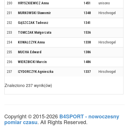
230
HRYSZKIEWICZ Anna
1451
unisono
231
MURKOWSKI Sławomir
1348
Hirschvogel
232
GĄSZCZAK Tadeusz
1341
233
TOMCZAK Małgorzata
1536
234
KOWALCZYK Anna
1338
Hirschvogel
235
MUCHA Edward
1386
236
WIERZBICKI Marcin
1486
237
IZYDORCZYK Agnieszka
1337
Hirschvogel
Znaleziono 237 wynik(ów)
Copyright © 2015-2026
B4SPORT - nowoczesny
. All Rights Reserved.
pomiar czasu