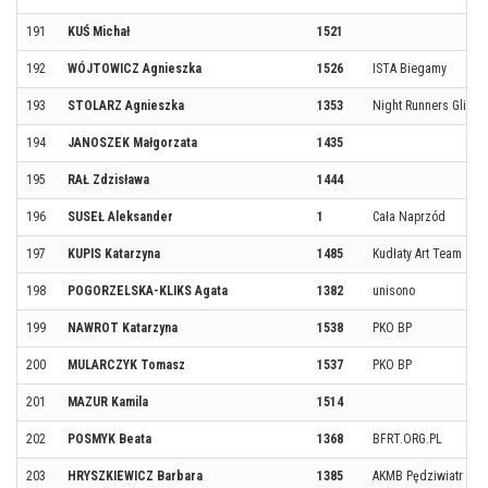
191
KUŚ Michał
1521
192
WÓJTOWICZ Agnieszka
1526
ISTA Biegamy
193
STOLARZ Agnieszka
1353
Night Runners Gliwic
194
JANOSZEK Małgorzata
1435
195
RAŁ Zdzisława
1444
196
SUSEŁ Aleksander
1
Cała Naprzód
197
KUPIS Katarzyna
1485
Kudłaty Art Team
198
POGORZELSKA-KLIKS Agata
1382
unisono
199
NAWROT Katarzyna
1538
PKO BP
200
MULARCZYK Tomasz
1537
PKO BP
201
MAZUR Kamila
1514
202
POSMYK Beata
1368
BFRT.ORG.PL
203
HRYSZKIEWICZ Barbara
1385
AKMB Pędziwiatr Gli