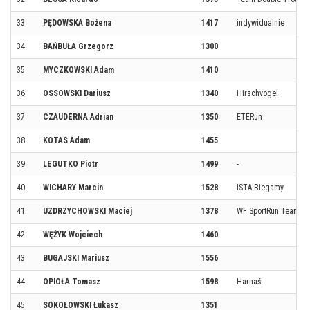
33
PĘDOWSKA Bożena
1417
indywidualnie
34
BAŃBUŁA Grzegorz
1300
35
MYCZKOWSKI Adam
1410
36
OSSOWSKI Dariusz
1340
Hirschvogel
37
CZAUDERNA Adrian
1350
ETERun
38
KOTAS Adam
1455
39
LEGUTKO Piotr
1499
-
40
WICHARY Marcin
1528
ISTA Biegamy
41
UZDRZYCHOWSKI Maciej
1378
WF SportRun Team
42
WĘŻYK Wojciech
1460
43
BUGAJSKI Mariusz
1556
44
OPIOŁA Tomasz
1598
Harnaś
45
SOKOŁOWSKI Łukasz
1351