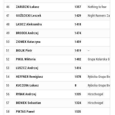
46
ZARUDZKI Łukasz
1357
Nothing to fear
47
GOŹDZICKI Leszek
1429
Night Runners Zabrz
48
LASICZ Aleksandra
1418
49
BRODEK Andrzej
1474
50
ZIOMEK Katarzyna
1459
51
BIOLIK Piotr
1419
--
52
PIKUL Wiktoria
1402
Grupa Kolarska Gliwic
53
ŁUSZCZ Andrzej
1416
54
HEFFNER Remigiusz
1078
Rybicka Grupa Biego
55
KUCZERA Łukasz
8
Rybicka Grupa Biego
56
RYBAK Andrzej
1335
Hirschvogel
57
BIENIEK Sebastian
1324
Hirschvogel
58
PIKTAS Paweł
1535