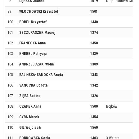
98
DĘBSKA Joanna
1519
Night Runners Gliwic
99
WŁOCHOWSKI Krzysztof
1501
100
BOBEŁ Krzysztof
1440
101
SZCZURASZEK Maciej
1374
102
FRANECKA Anna
1450
103
KNEBEL Patrycja
1439
104
ANDRZEJCZAK Iwona
1309
105
BALIŃSKA-SANOCKA Aneta
1343
106
SANOCKA Dorota
1342
107
ZIĘBA Sabina
1326
108
CZAPEK Anna
1500
Bojków
109
CYBA Marek
1454
110
GIL Wojciech
1560
111
BORKOWSKA Sonia
1403
3 Waters