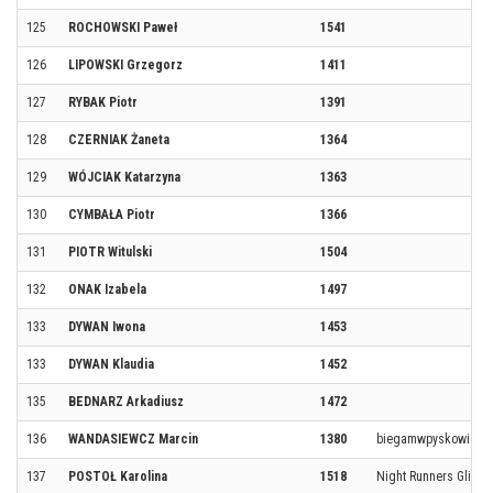
125
ROCHOWSKI Paweł
1541
126
LIPOWSKI Grzegorz
1411
127
RYBAK Piotr
1391
128
CZERNIAK Żaneta
1364
129
WÓJCIAK Katarzyna
1363
130
CYMBAŁA Piotr
1366
131
PIOTR Witulski
1504
132
ONAK Izabela
1497
133
DYWAN Iwona
1453
133
DYWAN Klaudia
1452
135
BEDNARZ Arkadiusz
1472
136
WANDASIEWCZ Marcin
1380
biegamwpyskowicac
137
POSTOŁ Karolina
1518
Night Runners Gliwic