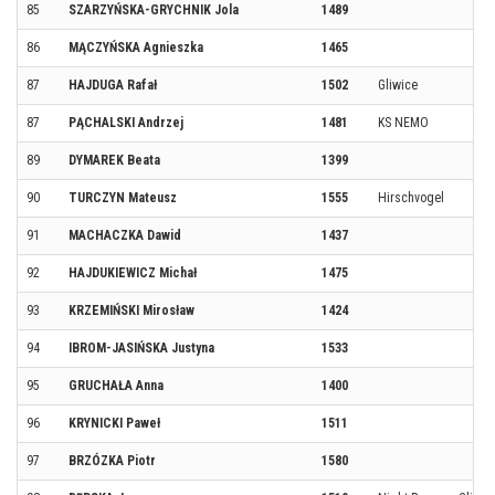
85
SZARZYŃSKA-GRYCHNIK Jola
1489
86
MĄCZYŃSKA Agnieszka
1465
87
HAJDUGA Rafał
1502
Gliwice
87
PĄCHALSKI Andrzej
1481
KS NEMO
89
DYMAREK Beata
1399
90
TURCZYN Mateusz
1555
Hirschvogel
91
MACHACZKA Dawid
1437
92
HAJDUKIEWICZ Michał
1475
93
KRZEMIŃSKI Mirosław
1424
94
IBROM-JASIŃSKA Justyna
1533
95
GRUCHAŁA Anna
1400
96
KRYNICKI Paweł
1511
97
BRZÓZKA Piotr
1580