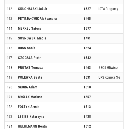
112
GRUCHALSKI Jakub
1527
ISTA Biegamy
113
PETEJA-ĆWIK Aleksandra
1495
114
MERKEL Sabina
1577
115
SOSNOWSKI Maciej
1491
116
DUSS Sonia
1524
117
CZOGALA Piotr
1542
118
PROTAS Tomasz
1463
ZSO5 Gliwice
119
POLEWKA Beata
1531
UKS Konieta S-a
120
SKURA Adam
1510
121
MYŚLAK Mariusz
1557
122
FOLTYN Armin
1513
123
LESISZ Katarzyna
1438
124
HELHLMANN Beata
1512