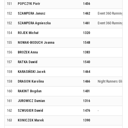
151
POPCZYK Piotr
1456
152
SZAMPERA Janusz
1462
Event 360 Running T
152
SZAMPERA Agnieszka
1461
Event 360 Running T
154
ROJEK Michał
1320
155
NOWAK-BODUCH Joanna
1548
156
BROŻEK Anna
1383
157
RATKA Dawid
1540
158
KARASIŃSKI Jacek
1464
158
DRAGON Karolina
1466
Night Runners Gliwic
160
RAKINT Bogdan
1401
161
JUROWICZ Damian
1316
162
SZWUGIER Dawid
1476
-
163
KONICZEK Marek
1390