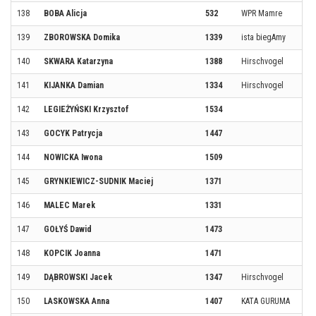
138
BOBA Alicja
532
WPR Mamre
139
ZBOROWSKA Domika
1339
ista biegAmy
140
SKWARA Katarzyna
1388
Hirschvogel
141
KIJANKA Damian
1334
Hirschvogel
142
LEGIEŻYŃSKI Krzysztof
1534
143
GOCYK Patrycja
1447
144
NOWICKA Iwona
1509
145
GRYNKIEWICZ-SUDNIK Maciej
1371
146
MALEC Marek
1331
147
GOŁYŚ Dawid
1473
148
KOPCIK Joanna
1471
149
DĄBROWSKI Jacek
1347
Hirschvogel
150
LASKOWSKA Anna
1407
KATA GURUMA