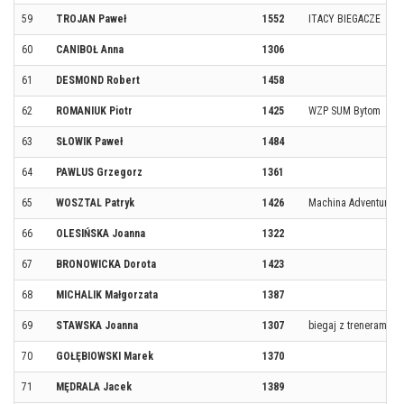
59
TROJAN Paweł
1552
ITACY BIEGACZE
60
CANIBOŁ Anna
1306
61
DESMOND Robert
1458
62
ROMANIUK Piotr
1425
WZP SUM Bytom
63
SŁOWIK Paweł
1484
64
PAWLUS Grzegorz
1361
65
WOSZTAL Patryk
1426
Machina Adventure
66
OLESIŃSKA Joanna
1322
67
BRONOWICKA Dorota
1423
68
MICHALIK Małgorzata
1387
69
STAWSKA Joanna
1307
biegaj z trenerami
70
GOŁĘBIOWSKI Marek
1370
71
MĘDRALA Jacek
1389