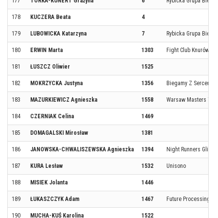
177
TORKA-KUNERT Grażyna
6
Rybicka Grupa Biego
178
KUCZERA Beata
4
179
LUBOWICKA Katarzyna
7
Rybicka Grupa Biego
180
ERWIN Marta
1303
Fight Club Knurów
181
ŁUSZCZ Oliwier
1525
182
MOKRZYCKA Justyna
1356
Biegamy Z Sercem
183
MAZURKIEWICZ Agnieszka
1558
Warsaw Masters Te
184
CZERNIAK Celina
1469
185
DOMAGALSKI Mirosław
1381
186
JANOWSKA-CHWALISZEWSKA Agnieszka
1394
Night Runners Gliwic
187
KURA Lesław
1532
Unisono
188
MISIEK Jolanta
1446
189
ŁUKASZCZYK Adam
1467
Future Processing
190
MUCHA-KUŚ Karolina
1522