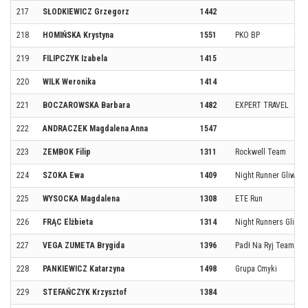
217
SŁODKIEWICZ Grzegorz
1442
218
HOMIŃSKA Krystyna
1551
PKO BP
219
FILIPCZYK Izabela
1415
220
WILK Weronika
1414
221
BOCZAROWSKA Barbara
1482
EXPERT TRAVEL
222
ANDRACZEK Magdalena Anna
1547
223
ZEMBOK Filip
1311
Rockwell Team
224
SZOKA Ewa
1409
Night Runner Gliwice
225
WYSOCKA Magdalena
1308
ETE Run
226
FRĄC Elżbieta
1314
Night Runners Gliwic
227
VEGA ZUMETA Brygida
1396
Padł Na Ryj Team
228
PANKIEWICZ Katarzyna
1498
Grupa Cmyki
229
STEFAŃCZYK Krzysztof
1384