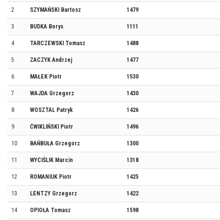
2
SZYMAŃSKI Bartosz
1479
3
BUDKA Borys
1111
4
TARCZEWSKI Tomasz
1488
5
ZACZYK Andrzej
1477
6
MAŁEK Piotr
1530
7
WAJDA Grzegorz
1430
8
WOSZTAL Patryk
1426
9
ĆWIKLIŃSKI Piotr
1496
10
BAŃBUŁA Grzegorz
1300
11
WYCIŚLIK Marcin
1318
12
ROMANIUK Piotr
1425
13
LENTZY Grzegorz
1422
14
OPIOŁA Tomasz
1598