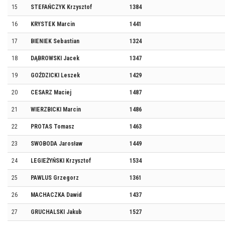
15
STEFAŃCZYK Krzysztof
1384
16
KRYSTEK Marcin
1441
17
BIENIEK Sebastian
1324
18
DĄBROWSKI Jacek
1347
19
GOŹDZICKI Leszek
1429
20
CESARZ Maciej
1487
21
WIERZBICKI Marcin
1486
22
PROTAS Tomasz
1463
23
SWOBODA Jarosław
1449
24
LEGIEŻYŃSKI Krzysztof
1534
25
PAWLUS Grzegorz
1361
26
MACHACZKA Dawid
1437
27
GRUCHALSKI Jakub
1527