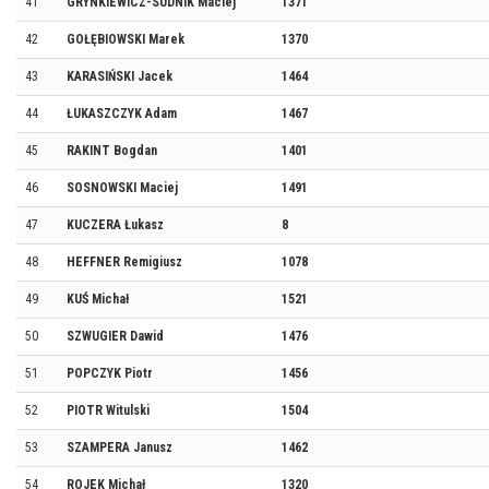
41
GRYNKIEWICZ-SUDNIK Maciej
1371
42
GOŁĘBIOWSKI Marek
1370
43
KARASIŃSKI Jacek
1464
44
ŁUKASZCZYK Adam
1467
45
RAKINT Bogdan
1401
46
SOSNOWSKI Maciej
1491
47
KUCZERA Łukasz
8
48
HEFFNER Remigiusz
1078
49
KUŚ Michał
1521
50
SZWUGIER Dawid
1476
51
POPCZYK Piotr
1456
52
PIOTR Witulski
1504
53
SZAMPERA Janusz
1462
54
ROJEK Michał
1320