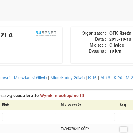
PZLA
Organizator :
OTK Rzeźni
Data :
2015-10-18
Miejsce :
Gliwice
Dystans :
10 km
rawni
|
Mieszkanki Gliwic
|
Mieszkańcy Gliwic
|
K-16
|
M-16
|
K-20
|
M-
ejsc wg
czasu brutto
Wyniki nieoficjalne !!!
Klub
Miejscowość
Kraj
TARNOWSKIE GÓRY