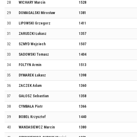
28
WICHARY Marcin
1528
29
DOMAGALSKI Mirosław
1381
30
LIPOWSKI Grzegorz
1411
31
ZARUDZKI Łukasz
1357
32
SZMYD Wojciech
1507
33
SADOWSKI Tomasz
1404
34
FOLTYN Armin
1513
35
DYMAREK Łukasz
1398
36
ZACZEK Adam
1360
37
GAŁOSZ Sebastian
1358
38
CYMBAŁA Piotr
1366
39
BOBEŁ Krzysztof
1440
40
WANDASIEWCZ Marcin
1380