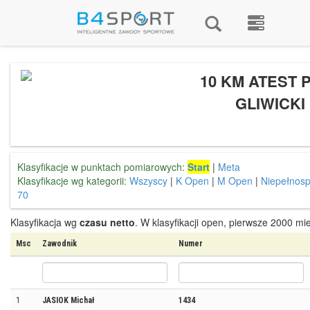
10 KM ATEST 
GLIWICKI
Klasyfikacje w punktach pomiarowych:
Start
|
Meta
Klasyfikacje wg kategorii:
Wszyscy
|
K Open
|
M Open
|
Niepełnosp
70
Klasyfikacja wg
czasu netto
. W klasyfikacji open, pierwsze 2000 mi
Msc
Zawodnik
Numer
1
JASIOK Michał
1434