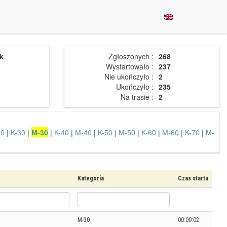
k
Zgłoszonych :
268
Wystartowało :
237
Nie ukończyło :
2
Ukończyło :
235
Na trasie :
2
20
|
K-30
|
M-30
|
K-40
|
M-40
|
K-50
|
M-50
|
K-60
|
M-60
|
K-70
|
M-
Kategoria
Czas startu
M-30
00:00:02