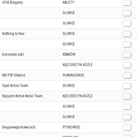
ISTA Biegamy
KALETY
GLIWICE
GLIWICE
Nothing to fear
GLIWICE
GLIWICE
kossmate żuki
KRAKÓW
KĘDZIERZYN KOŹLE
KM PSP Gliwice
PŁAWNIOWICE
Opel Active Team
GLIWICE
Rajsport Active Anton Team
KĘDZIERZYN-KOŹLE
GLIWICE
GLIWICE
biegamwpyskowicach
PYSKOWICE