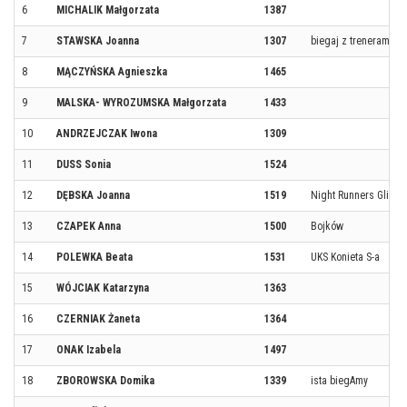
6
MICHALIK Małgorzata
1387
7
STAWSKA Joanna
1307
biegaj z trenerami
8
MĄCZYŃSKA Agnieszka
1465
9
MALSKA- WYROZUMSKA Małgorzata
1433
10
ANDRZEJCZAK Iwona
1309
11
DUSS Sonia
1524
12
DĘBSKA Joanna
1519
Night Runners Gliwic
13
CZAPEK Anna
1500
Bojków
14
POLEWKA Beata
1531
UKS Konieta S-a
15
WÓJCIAK Katarzyna
1363
16
CZERNIAK Żaneta
1364
17
ONAK Izabela
1497
18
ZBOROWSKA Domika
1339
ista biegAmy