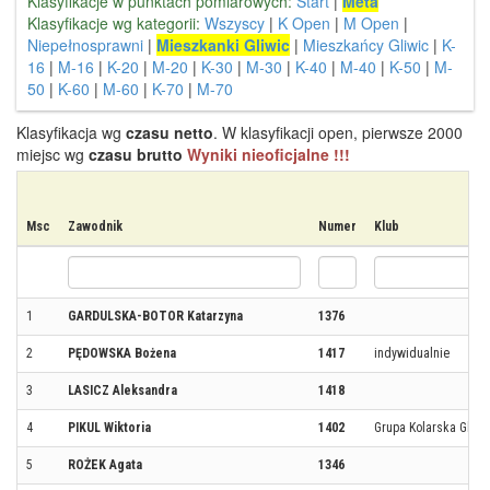
Klasyfikacje w punktach pomiarowych:
Start
|
Meta
Klasyfikacje wg kategorii:
Wszyscy
|
K Open
|
M Open
|
Niepełnosprawni
|
Mieszkanki Gliwic
|
Mieszkańcy Gliwic
|
K-
16
|
M-16
|
K-20
|
M-20
|
K-30
|
M-30
|
K-40
|
M-40
|
K-50
|
M-
50
|
K-60
|
M-60
|
K-70
|
M-70
Klasyfikacja wg
czasu netto
. W klasyfikacji open, pierwsze 2000
miejsc wg
czasu brutto
Wyniki nieoficjalne !!!
Msc
Zawodnik
Numer
Klub
1
GARDULSKA-BOTOR Katarzyna
1376
2
PĘDOWSKA Bożena
1417
indywidualnie
3
LASICZ Aleksandra
1418
4
PIKUL Wiktoria
1402
Grupa Kolarska Gliwic
5
ROŻEK Agata
1346