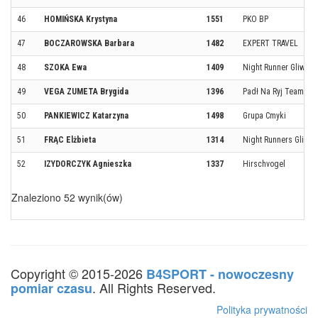
46
HOMIŃSKA Krystyna
1551
PKO BP
47
BOCZAROWSKA Barbara
1482
EXPERT TRAVEL
48
SZOKA Ewa
1409
Night Runner Gliwice
49
VEGA ZUMETA Brygida
1396
Padł Na Ryj Team
50
PANKIEWICZ Katarzyna
1498
Grupa Cmyki
51
FRĄC Elżbieta
1314
Night Runners Gliwic
52
IZYDORCZYK Agnieszka
1337
Hirschvogel
Znaleziono 52 wynik(ów)
Copyright © 2015-2026
B4SPORT - nowoczesny
. All Rights Reserved.
pomiar czasu
Polityka prywatności