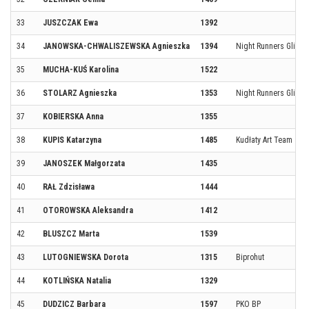
33
JUSZCZAK Ewa
1392
34
JANOWSKA-CHWALISZEWSKA Agnieszka
1394
Night Runners Gliwic
35
MUCHA-KUŚ Karolina
1522
36
STOLARZ Agnieszka
1353
Night Runners Gliwic
37
KOBIERSKA Anna
1355
38
KUPIS Katarzyna
1485
Kudłaty Art Team
39
JANOSZEK Małgorzata
1435
40
RAŁ Zdzisława
1444
41
OTOROWSKA Aleksandra
1412
42
BLUSZCZ Marta
1539
43
LUTOGNIEWSKA Dorota
1315
Biprohut
44
KOTLIŃSKA Natalia
1329
45
DUDZICZ Barbara
1597
PKO BP