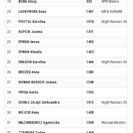
19
BOBA Alicja
532
WPR Mamre
20
LASKOWSKA Anna
1407
KATA GURUMA
21
POSTOŁ Karolina
1518
Night Runners Gliwic
22
KOPCIK Joanna
1471
23
DYWAN Iwona
1453
23
DYWAN Klaudia
1452
25
DRAGON Karolina
1466
Night Runners Gliwic
26
BROŻEK Anna
1383
27
NOWAK-BODUCH Joanna
1548
28
FRYDA Aneta
1592
29
GORAJ-ZAJĄC Aleksandra
1515
Night Runners Gliwic
30
WÓJCIK Anna
1428
31
MAZURKIEWICZ Agnieszka
1558
Warsaw Masters Te
32
CZERNIAK Celina
1469