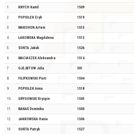
1
KNYCH Kamil
1509
2
POPIOŁEK Eryk
1519
3
MAKOHON Artem
1515
4
ŁAKOMSKA Magdalena
1513
5
SOŃTA Jakub
1526
6
MACIASZEK Aleksandra
1514
7
GJEJBTOW Julia
501
8
FILIPKOWSKI Piotr
1504
9
POPIOŁEK Anna
1518
10
GRYGOWSKI Kryspin
1505
11
BANAŚ Dominika
1500
12
JANKOWSKA Hania
1506
13
SOŃTA Patryk
1527