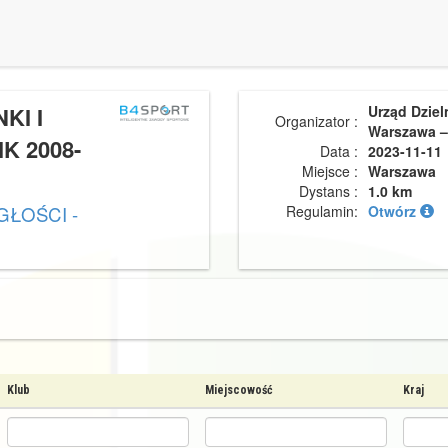
KI I
Urząd Dziel
Organizator :
Warszawa –
K 2008-
Data :
2023-11-11
Miejsce :
Warszawa
Dystans :
1.0 km
GŁOŚCI -
Regulamin:
Otwórz
Klub
Miejscowość
Kraj