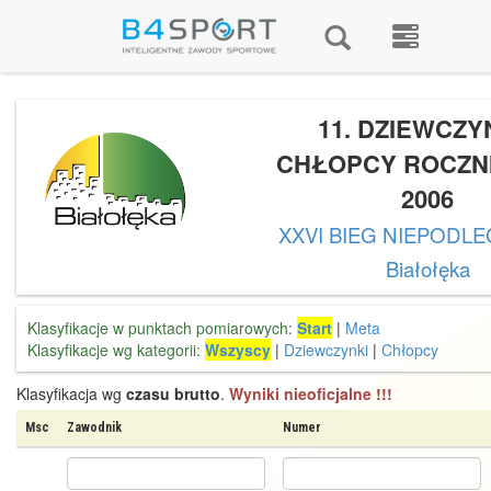
11. DZIEWCZYN
CHŁOPCY ROCZNI
2006
XXVI BIEG NIEPODLE
Białołęka
Klasyfikacje w punktach pomiarowych:
Start
|
Meta
Klasyfikacje wg kategorii:
Wszyscy
|
Dziewczynki
|
Chłopcy
Klasyfikacja wg
czasu brutto
.
Wyniki nieoficjalne !!!
Msc
Zawodnik
Numer