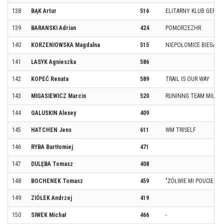
138
BĄK Artur
516
ELITARNY KLUB GERIA
139
BARANSKI Adrian
424
POMORZEZHR
140
KORZENIOWSKA Magdalna
515
NIEPOŁOMICE BIEGAJĄ
141
LASYK Agnieszka
586
142
KOPEĆ Renata
589
TRAIL IS OUR WAY
143
MIGASIEWICZ Marcin
520
RUNINNG TEAM MILICZ
144
GALUSKIN Alexey
409
145
HATCHEN Jens
611
WM TRISELF
146
RYBA Bartłomiej
471
147
DULĘBA Tomasz
408
148
BOCHENEK Tomasz
459
"ŻÓŁWIE MI POUCIEKAŁ
149
ZIÓŁEK Andrzej
419
150
SIWEK Michał
466
-