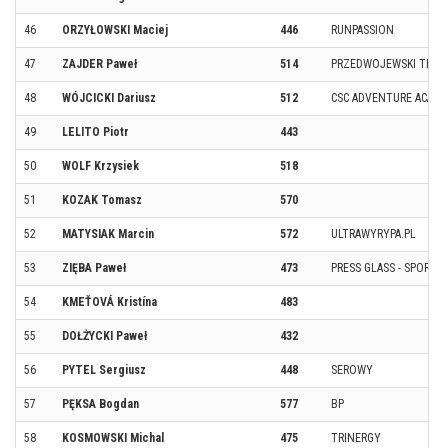
46
ORZYŁOWSKI Maciej
446
RUNPASSION
47
ZAJDER Paweł
514
PRZEDWOJEWSKI TEAM
48
WÓJCICKI Dariusz
512
CSC ADVENTURE ACAD
49
LELITO Piotr
443
50
WOLF Krzysiek
518
51
KOZAK Tomasz
570
52
MATYSIAK Marcin
572
ULTRAWYRYPA.PL
53
ZIĘBA Paweł
473
PRESS GLASS - SPORT 
54
KMEŤOVÁ Kristína
483
55
DOŁŻYCKI Paweł
432
56
PYTEL Sergiusz
448
SEROWY
57
PĘKSA Bogdan
577
BP
58
KOSMOWSKI Michal
475
TRINERGY