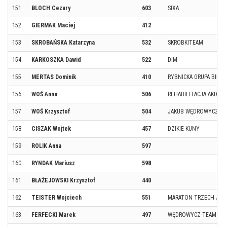
151
BLOCH Cezary
603
SIXA
152
GIERMAK Maciej
412
153
SKROBAŃSKA Katarzyna
532
SKROBKITEAM
154
KARKOSZKA Dawid
522
DIM
155
MERTAS Dominik
410
RYBNICKA GRUPA BIEG
156
WOŚ Anna
506
REHABILITACJA AKDEM
157
WOŚ Krzysztof
504
JAKUB WĘDROWYCZ RU
158
CISZAK Wojtek
457
DZIKIE KUNY
159
ROLIK Anna
597
160
RYNDAK Mariusz
598
161
BŁAŻEJOWSKI Krzysztof
440
162
TEISTER Wojciech
551
MARATON TRZECH JEZ
163
FERFECKI Marek
497
WĘDROWYCZ TEAM