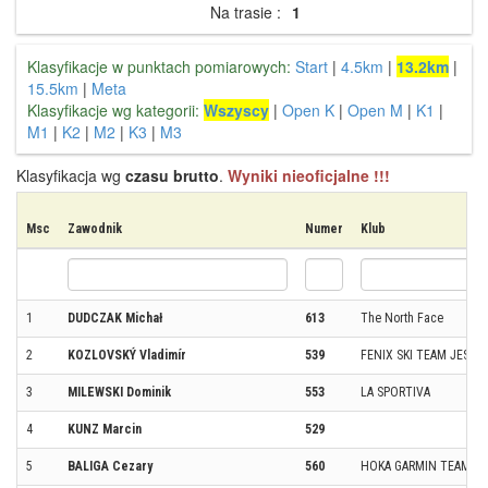
Na trasie :
1
Klasyfikacje w punktach pomiarowych:
Start
|
4.5km
|
13.2km
|
15.5km
|
Meta
Klasyfikacje wg kategorii:
Wszyscy
|
Open K
|
Open M
|
K1
|
M1
|
K2
|
M2
|
K3
|
M3
Klasyfikacja wg
czasu brutto
.
Wyniki nieoficjalne !!!
Msc
Zawodnik
Numer
Klub
1
DUDCZAK Michał
613
The North Face
2
KOZLOVSKÝ Vladimír
539
FENIX SKI TEAM JESEN
3
MILEWSKI Dominik
553
LA SPORTIVA
4
KUNZ Marcin
529
5
BALIGA Cezary
560
HOKA GARMIN TEAM