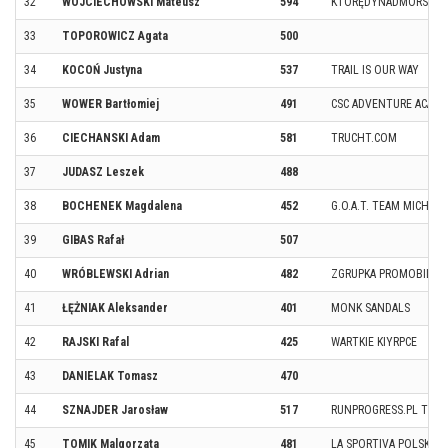
32
WOJCIECHOWSKI Mateusz
594
KTÓRĘDYNADMORSKIE
33
TOPOROWICZ Agata
500
34
KOCOŃ Justyna
537
TRAIL IS OUR WAY
35
WOWER Bartłomiej
491
CSC ADVENTURE ACAD
36
CIECHANSKI Adam
581
TRUCHT.COM
37
JUDASZ Leszek
488
38
BOCHENEK Magdalena
452
G.O.A.T. TEAM MICHAŁ
39
GIBAS Rafał
507
40
WRÓBLEWSKI Adrian
482
ZGRUPKA PROMOBIL T
41
ŁĘŻNIAK Aleksander
401
MONK SANDALS
42
RAJSKI Rafal
425
WARTKIE KIYRPCE
43
DANIELAK Tomasz
470
44
SZNAJDER Jarosław
517
RUNPROGRESS.PL TEA
45
TOMIK Malgorzata
481
LA SPORTIVA POLSKA