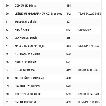
59
DZIKOWSKI Michal
484
60
LEŚNIOWSKI-PARFIANOWICZ Grzegorz
442
TEAM SALVAGENTE LEŚ
61
WYSŁUCH Izabela
427
62
KIDOŃ Anna
543
ORAWARUN
63
JANKOWSKI Dawid
455
64
MALECKA-LEŃ Patrycja
414
STAJNIA BALONA
65
HETMAŃCZYK Jakub
602
66
KRÓTKI Stanisław
591
67
HOLC Katarzyna
449
BANDA GRUDNIA
68
MECHLIŃSKI Bartłomiej
468
69
PRZYBYŁOWSKI Piotr
573
70
KOŁODZIEJSKI Jarek
533
OWOCBIEGATEAM
71
SMUDA Krzysztof
403
RUNNINGPERFORMANCE