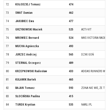
72
KOŁODZIEJ Tomasz
474
73
SWAT Damian
462
74
JAKUBIEC Ewa
477
75
GRZYBOWSKI Maciek
525
ACTI-VIT
76
MROWIEC Bernard
524
MKS VICTORIA RACIBÓR
77
MUCHA Agnieszka
493
78
JURZEC Andrzej
565
DZIKI GOŃ
79
STERNAL Grzegorz
489
80
KRZEPKOWSKI Radosław
433
ADIDAS RUNNERS WAR
81
KULAWIK Bartek
465
82
BAJAN Tomasz
593
ŻONA NIE WIE, ŻE TU J
83
SŁOCIŃSKA Paulina
415
84
TUREK Krystian
535
NARLI.PL