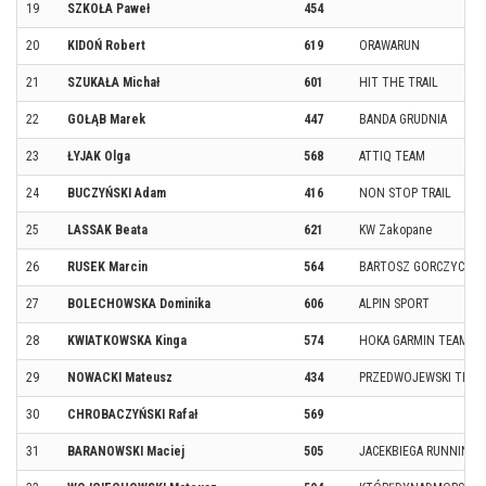
19
SZKOŁA Paweł
454
20
KIDOŃ Robert
619
ORAWARUN
21
SZUKAŁA Michał
601
HIT THE TRAIL
22
GOŁĄB Marek
447
BANDA GRUDNIA
23
ŁYJAK Olga
568
ATTIQ TEAM
24
BUCZYŃSKI Adam
416
NON STOP TRAIL
25
LASSAK Beata
621
KW Zakopane
26
RUSEK Marcin
564
BARTOSZ GORCZYCA T
27
BOLECHOWSKA Dominika
606
ALPIN SPORT
28
KWIATKOWSKA Kinga
574
HOKA GARMIN TEAM
29
NOWACKI Mateusz
434
PRZEDWOJEWSKI TEAM
30
CHROBACZYŃSKI Rafał
569
31
BARANOWSKI Maciej
505
JACEKBIEGA RUNNING 