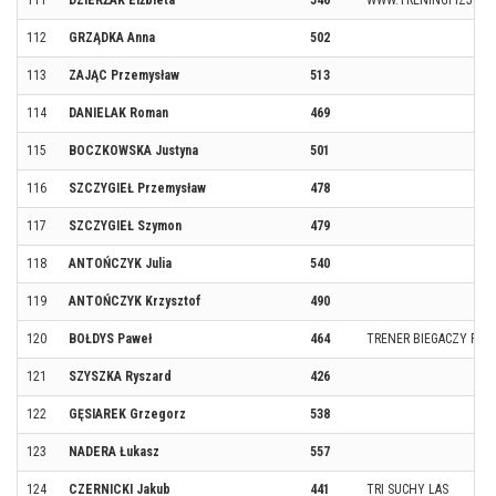
111
DZIERŻAK Elżbieta
546
WWW.TRENINGFIZJOTER
112
GRZĄDKA Anna
502
113
ZAJĄC Przemysław
513
114
DANIELAK Roman
469
115
BOCZKOWSKA Justyna
501
116
SZCZYGIEŁ Przemysław
478
117
SZCZYGIEŁ Szymon
479
118
ANTOŃCZYK Julia
540
119
ANTOŃCZYK Krzysztof
490
120
BOŁDYS Paweł
464
TRENER BIEGACZY RUN
121
SZYSZKA Ryszard
426
122
GĘSIAREK Grzegorz
538
123
NADERA Łukasz
557
124
CZERNICKI Jakub
441
TRI SUCHY LAS