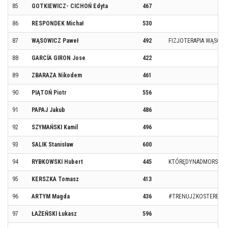
85
GOTKIEWICZ- CICHOŃ Edyta
467
86
RESPONDEK Michał
530
87
WĄSOWICZ Paweł
492
FIZJOTERAPIA WĄSOWI
88
GARCÍA GIRON Jose
422
89
ZBARAZA Nikodem
461
90
PIĄTOŃ Piotr
556
91
PAPAJ Jakub
486
92
SZYMAŃSKI Kamil
496
93
SALIK Stanisław
600
94
RYBKOWSKI Hubert
445
KTÓRĘDYNADMORSKIE
95
KERSZKA Tomasz
413
96
ARTYM Magda
436
#TRENUJZKOSTEREM
97
ŁAŻEŃSKI Łukasz
596