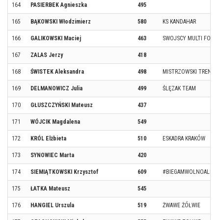
164
PASIERBEK Agnieszka
495
165
BĄKOWSKI Włodzimierz
580
KS KANDAHAR
166
GALIKOWSKI Maciej
463
SWOJSCY MULTI FOOD
167
ZALAS Jerzy
418
168
ŚWISTEK Aleksandra
498
MISTRZOWSKI TRENIN
169
DELMANOWICZ Julia
499
ŚLĘZAK TEAM
170
GŁUSZCZYŃSKI Mateusz
437
171
WÓJCIK Magdalena
549
172
KRÓL Elżbieta
510
ESKADRA KRAKÓW
173
SYNOWIEC Marta
420
174
SIEMIĄTKOWSKI Krzysztof
609
#BIEGAMWOLNOALEDO
175
ŁATKA Mateusz
545
176
HANGIEL Urszula
519
ŻWAWE ŻÓŁWIE