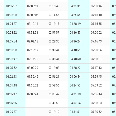
01:05:57
02:08:53
03:10:43
04:23:35
05:08:46
06
01:08:08
02:09:02
03:14:55
04:25:55
05:16:18
06
01:04:27
02:10:14
03:19:17
04:28:19
05:16:55
06
00:58:22
01:51:51
02:57:57
04:16:47
05:00:02
06
01:05:54
02:03:18
03:28:30
04:36:24
05:16:43
06
01:08:50
02:15:39
03:38:44
04:48:55
05:38:06
07
01:08:47
02:15:30
03:38:41
04:48:50
05:38:01
07
01:05:52
02:09:29
03:19:02
04:28:22
05:17:13
06
01:02:13
01:56:46
02:56:21
04:06:44
04:59:45
06
01:01:18
01:56:52
02:58:56
04:24:55
05:09:02
07
01:05:17
02:00:41
03:03:42
04:21:19
05:06:14
07
01:15:35
03:41:58
04:53:04
05:38:03
07
01:09:37
03:19:10
04:34:51
05:20:52
07