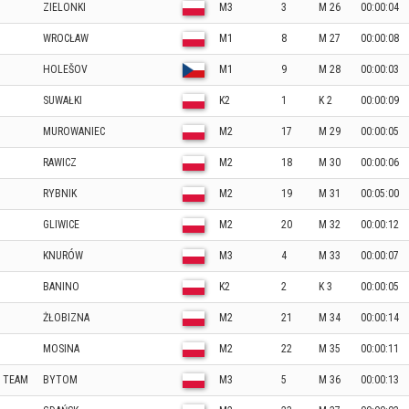
ZIELONKI
M3
3
M 26
00:00:04
WROCŁAW
M1
8
M 27
00:00:08
HOLEŠOV
M1
9
M 28
00:00:03
SUWAŁKI
K2
1
K 2
00:00:09
MUROWANIEC
M2
17
M 29
00:00:05
RAWICZ
M2
18
M 30
00:00:06
RYBNIK
M2
19
M 31
00:05:00
GLIWICE
M2
20
M 32
00:00:12
KNURÓW
M3
4
M 33
00:00:07
BANINO
K2
2
K 3
00:00:05
ŻŁOBIZNA
M2
21
M 34
00:00:14
MOSINA
M2
22
M 35
00:00:11
 TEAM
BYTOM
M3
5
M 36
00:00:13