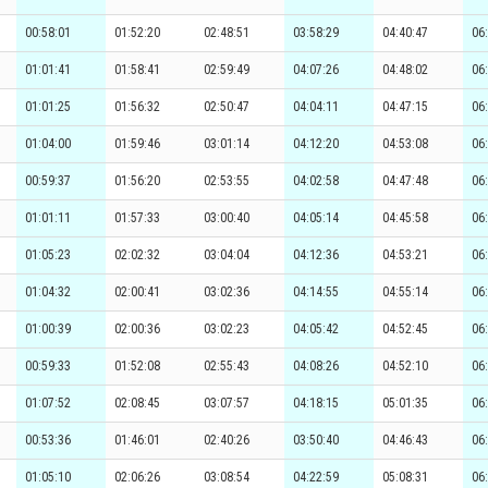
00:58:01
01:52:20
02:48:51
03:58:29
04:40:47
06
01:01:41
01:58:41
02:59:49
04:07:26
04:48:02
06
01:01:25
01:56:32
02:50:47
04:04:11
04:47:15
06
01:04:00
01:59:46
03:01:14
04:12:20
04:53:08
06
00:59:37
01:56:20
02:53:55
04:02:58
04:47:48
06
01:01:11
01:57:33
03:00:40
04:05:14
04:45:58
06
01:05:23
02:02:32
03:04:04
04:12:36
04:53:21
06
01:04:32
02:00:41
03:02:36
04:14:55
04:55:14
06
01:00:39
02:00:36
03:02:23
04:05:42
04:52:45
06
00:59:33
01:52:08
02:55:43
04:08:26
04:52:10
06
01:07:52
02:08:45
03:07:57
04:18:15
05:01:35
06
00:53:36
01:46:01
02:40:26
03:50:40
04:46:43
06
01:05:10
02:06:26
03:08:54
04:22:59
05:08:31
06