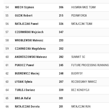
54
MIECH Szymon
306
HUSARIA RACE TEAM
55
GUZIK Robert
215
PEDRAFORCA
56
RATAJCZAK Paweł
326
RATAJCZAK TEAM
57
CZERWIŃSKI Wojciech
347
58
WROBLEWSKI Mateusz
233
59
CZARNECKA Magdalena
202
60
ANDRÓSZOWSKI Mateusz
282
SUMMIT SC
61
PUKOCZ Paweł
245
FUTURE PROCESSING RUNNING
62
BUDREWICZ Maciej
248
BUDRYSY
63
ŁYSIAK Sylwia
207
ROZBIEGANY RAWICZ
64
TURLEJ Dariusz
339
BEZ KONDYCJI
65
BROJA Rafał
301
66
RATAJCZAK Dorota
201
RATAJCZAK RUN