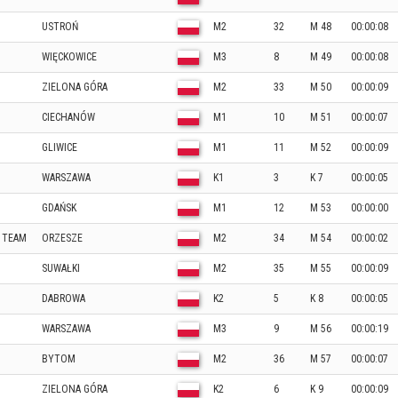
USTROŃ
M2
32
M 48
00:00:08
WIĘCKOWICE
M3
8
M 49
00:00:08
ZIELONA GÓRA
M2
33
M 50
00:00:09
CIECHANÓW
M1
10
M 51
00:00:07
GLIWICE
M1
11
M 52
00:00:09
WARSZAWA
K1
3
K 7
00:00:05
GDAŃSK
M1
12
M 53
00:00:00
 TEAM
ORZESZE
M2
34
M 54
00:00:02
SUWAŁKI
M2
35
M 55
00:00:09
DABROWA
K2
5
K 8
00:00:05
WARSZAWA
M3
9
M 56
00:00:19
BYTOM
M2
36
M 57
00:00:07
ZIELONA GÓRA
K2
6
K 9
00:00:09