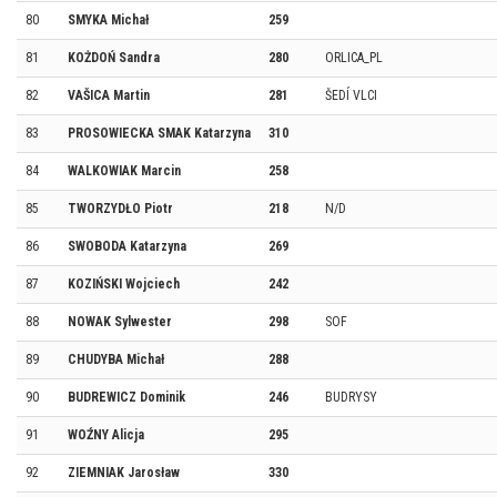
80
SMYKA Michał
259
81
KOŻDOŃ Sandra
280
ORLICA_PL
82
VAŠICA Martin
281
ŠEDÍ VLCI
83
PROSOWIECKA SMAK Katarzyna
310
84
WALKOWIAK Marcin
258
85
TWORZYDŁO Piotr
218
N/D
86
SWOBODA Katarzyna
269
87
KOZIŃSKI Wojciech
242
88
NOWAK Sylwester
298
SOF
89
CHUDYBA Michał
288
90
BUDREWICZ Dominik
246
BUDRYSY
91
WOŹNY Alicja
295
92
ZIEMNIAK Jarosław
330