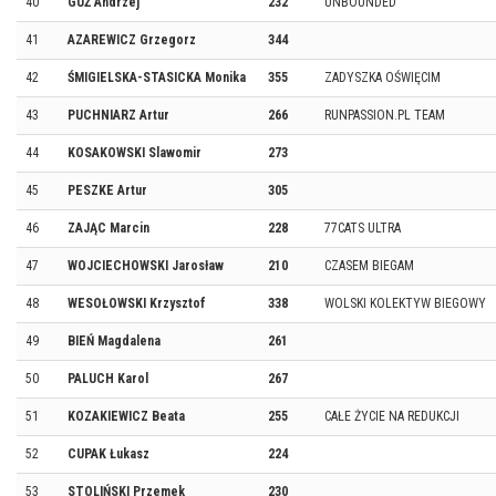
40
GUŻ Andrzej
232
UNBOUNDED
41
AZAREWICZ Grzegorz
344
42
ŚMIGIELSKA-STASICKA Monika
355
ZADYSZKA OŚWIĘCIM
43
PUCHNIARZ Artur
266
RUNPASSION.PL TEAM
44
KOSAKOWSKI Slawomir
273
45
PESZKE Artur
305
46
ZAJĄC Marcin
228
77CATS ULTRA
47
WOJCIECHOWSKI Jarosław
210
CZASEM BIEGAM
48
WESOŁOWSKI Krzysztof
338
WOLSKI KOLEKTYW BIEGOWY
49
BIEŃ Magdalena
261
50
PALUCH Karol
267
51
KOZAKIEWICZ Beata
255
CAŁE ŻYCIE NA REDUKCJI
52
CUPAK Łukasz
224
53
STOLIŃSKI Przemek
230