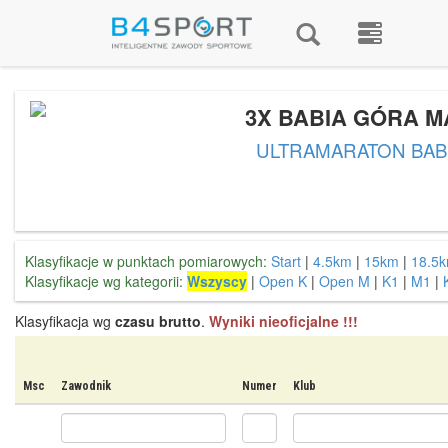
3X BABIA GÓRA 
ULTRAMARATON BAB
Klasyfikacje w punktach pomiarowych:
Start
|
4.5km
|
15km
|
18.5
Klasyfikacje wg kategorii:
Wszyscy
|
Open K
|
Open M
|
K1
|
M1
|
Klasyfikacja wg
czasu brutto
.
Wyniki nieoficjalne !!!
Msc
Zawodnik
Numer
Klub