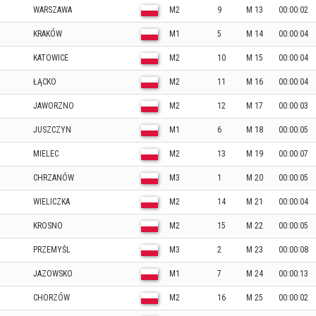
WARSZAWA
M2
9
M 13
00:00:02
KRAKÓW
M1
5
M 14
00:00:04
KATOWICE
M2
10
M 15
00:00:04
ŁĄCKO
M2
11
M 16
00:00:04
JAWORZNO
M2
12
M 17
00:00:03
JUSZCZYN
M1
6
M 18
00:00:05
MIELEC
M2
13
M 19
00:00:07
CHRZANÓW
M3
1
M 20
00:00:05
WIELICZKA
M2
14
M 21
00:00:04
KROSNO
M2
15
M 22
00:00:05
PRZEMYŚL
M3
2
M 23
00:00:08
JAZOWSKO
M1
7
M 24
00:00:13
CHORZÓW
M2
16
M 25
00:00:02