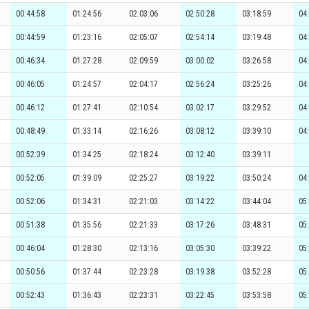
00:44:58
01:24:56
02:03:06
02:50:28
03:18:59
04
00:44:59
01:23:16
02:05:07
02:54:14
03:19:48
04
00:46:34
01:27:28
02:09:59
03:00:02
03:26:58
04
00:46:05
01:24:57
02:04:17
02:56:24
03:25:26
04
00:46:12
01:27:41
02:10:54
03:02:17
03:29:52
04
00:48:49
01:33:14
02:16:26
03:08:12
03:39:10
04
00:52:39
01:34:25
02:18:24
03:12:40
03:39:11
00:52:05
01:39:09
02:25:27
03:19:22
03:50:24
04
00:52:06
01:34:31
02:21:03
03:14:22
03:44:04
05
00:51:38
01:35:56
02:21:33
03:17:26
03:48:31
05
00:46:04
01:28:30
02:13:16
03:05:30
03:39:22
05
00:50:56
01:37:44
02:23:28
03:19:38
03:52:28
05
00:52:43
01:36:43
02:23:31
03:22:45
03:53:58
05