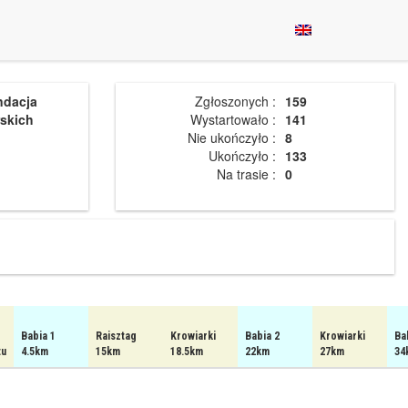
ndacja
Zgłoszonych :
159
skich
Wystartowało :
141
Nie ukończyło :
8
Ukończyło :
133
Na trasie :
0
Babia 1
Raisztag
Krowiarki
Babia 2
Krowiarki
Ba
tu
4.5km
15km
18.5km
22km
27km
34