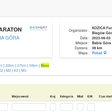
MARATON
KOZICA Fu
Organizator :
Biegów Gór
IA GÓRA
Data :
2023-06-03
Miejsce :
Babia Góra
Dystans :
39 km
Mapa :
Pokaż
km
|
22km
|
27km
|
34km
|
Meta
K2
|
M2
|
K3
|
M3
Miejscowość
Kraj
Kategoria
Mkat
K/M
Czas star