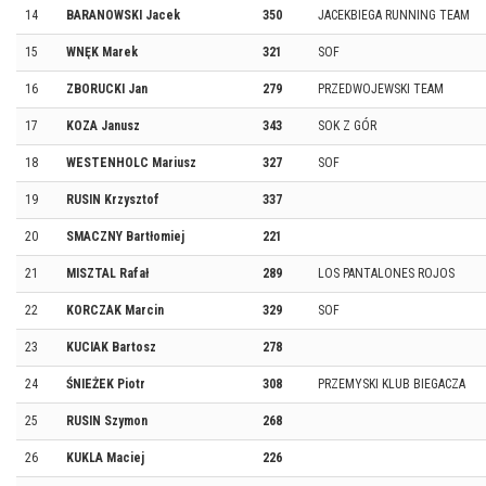
14
BARANOWSKI Jacek
350
JACEKBIEGA RUNNING TEAM
15
WNĘK Marek
321
SOF
16
ZBORUCKI Jan
279
PRZEDWOJEWSKI TEAM
17
KOZA Janusz
343
SOK Z GÓR
18
WESTENHOLC Mariusz
327
SOF
19
RUSIN Krzysztof
337
20
SMACZNY Bartłomiej
221
21
MISZTAL Rafał
289
LOS PANTALONES ROJOS
22
KORCZAK Marcin
329
SOF
23
KUCIAK Bartosz
278
24
ŚNIEŻEK Piotr
308
PRZEMYSKI KLUB BIEGACZA
25
RUSIN Szymon
268
26
KUKLA Maciej
226