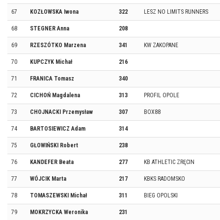
67
KOZŁOWSKA Iwona
322
LESZ NO LIMITS RUNNERS
68
STEGNER Anna
208
69
RZESZÓTKO Marzena
341
KW ZAKOPANE
70
KUPCZYK Michał
216
71
FRANICA Tomasz
340
72
CICHOŃ Magdalena
313
PROFIL OPOLE
73
CHOJNACKI Przemysław
307
BOX88
74
BARTOSIEWICZ Adam
314
75
GŁOWIŃSKI Robert
238
76
KANDEFER Beata
277
KB ATHLETIC ZRĘCIN
77
WÓJCIK Marta
217
KBKS RADOMSKO
78
TOMASZEWSKI Michał
311
BIEG OPOLSKI
79
MOKRZYCKA Weronika
231