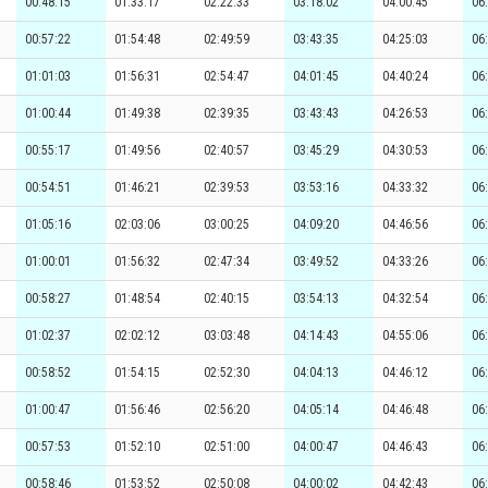
00:48:15
01:33:17
02:22:33
03:18:02
04:00:45
06
00:57:22
01:54:48
02:49:59
03:43:35
04:25:03
06
01:01:03
01:56:31
02:54:47
04:01:45
04:40:24
06
01:00:44
01:49:38
02:39:35
03:43:43
04:26:53
06
00:55:17
01:49:56
02:40:57
03:45:29
04:30:53
06
00:54:51
01:46:21
02:39:53
03:53:16
04:33:32
06
01:05:16
02:03:06
03:00:25
04:09:20
04:46:56
06
01:00:01
01:56:32
02:47:34
03:49:52
04:33:26
06
00:58:27
01:48:54
02:40:15
03:54:13
04:32:54
06
01:02:37
02:02:12
03:03:48
04:14:43
04:55:06
06
00:58:52
01:54:15
02:52:30
04:04:13
04:46:12
06
01:00:47
01:56:46
02:56:20
04:05:14
04:46:48
06
00:57:53
01:52:10
02:51:00
04:00:47
04:46:43
06
00:58:46
01:53:52
02:50:08
04:00:02
04:42:43
06