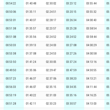
00:54:22
01:40:48
02:30:02
03:23:12
03:55:44
05
00:50:06
01:35:11
02:24:51
03:20:15
03:55:32
05
00:53:01
01:40:37
02:28:17
03:26:34
04:00:43
05
00:51:38
01:35:57
02:23:57
03:25:28
03:58:54
05
00:51:08
01:35:56
02:24:52
03:24:52
03:58:44
05
00:50:33
01:39:13
02:24:03
03:27:08
04:00:29
05
00:53:38
01:37:08
02:24:53
03:27:26
04:00:58
05
00:53:50
01:41:24
02:30:05
03:37:24
04:13:16
05
00:49:50
01:35:06
02:29:47
03:47:59
04:30:55
05
00:57:23
01:46:37
02:37:06
03:38:20
04:13:21
05
00:56:33
01:46:07
02:35:15
03:34:35
04:11:44
05
00:53:19
01:40:22
02:31:03
03:35:16
04:16:25
05
00:51:28
01:42:11
02:33:23
03:30:57
04:13:03
05