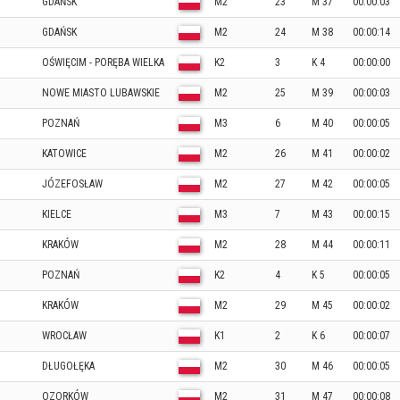
GDAŃSK
M2
23
M 37
00:00:03
GDAŃSK
M2
24
M 38
00:00:14
OŚWIĘCIM - PORĘBA WIELKA
K2
3
K 4
00:00:00
NOWE MIASTO LUBAWSKIE
M2
25
M 39
00:00:03
POZNAŃ
M3
6
M 40
00:00:05
KATOWICE
M2
26
M 41
00:00:02
JÓZEFOSŁAW
M2
27
M 42
00:00:05
KIELCE
M3
7
M 43
00:00:15
KRAKÓW
M2
28
M 44
00:00:11
POZNAŃ
K2
4
K 5
00:00:05
KRAKÓW
M2
29
M 45
00:00:02
WROCŁAW
K1
2
K 6
00:00:07
DŁUGOŁĘKA
M2
30
M 46
00:00:05
OZORKÓW
M2
31
M 47
00:00:08