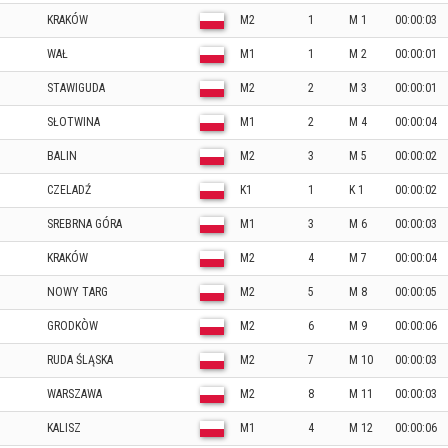
KRAKÓW
M2
1
M 1
00:00:03
WAŁ
M1
1
M 2
00:00:01
STAWIGUDA
M2
2
M 3
00:00:01
SŁOTWINA
M1
2
M 4
00:00:04
BALIN
M2
3
M 5
00:00:02
CZELADŹ
K1
1
K 1
00:00:02
SREBRNA GÓRA
M1
3
M 6
00:00:03
KRAKÓW
M2
4
M 7
00:00:04
NOWY TARG
M2
5
M 8
00:00:05
GRODKÒW
M2
6
M 9
00:00:06
RUDA ŚLĄSKA
M2
7
M 10
00:00:03
WARSZAWA
M2
8
M 11
00:00:03
KALISZ
M1
4
M 12
00:00:06