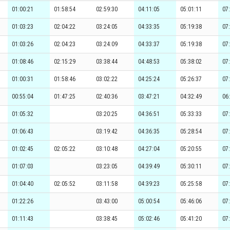
01:00:21
01:58:54
02:59:30
04:11:05
05:01:11
07
01:03:23
02:04:22
03:24:05
04:33:35
05:19:38
07
01:03:26
02:04:23
03:24:09
04:33:37
05:19:38
07
01:08:46
02:15:29
03:38:44
04:48:53
05:38:02
07
01:00:31
01:58:46
03:02:22
04:25:24
05:26:37
07
00:55:04
01:47:25
02:40:36
03:47:21
04:32:49
06
01:05:32
03:20:25
04:36:51
05:33:33
07
01:06:43
03:19:42
04:36:35
05:28:54
07
01:02:45
02:05:22
03:10:48
04:27:04
05:20:55
07
01:07:03
03:23:05
04:39:49
05:30:11
07
01:04:40
02:05:52
03:11:58
04:39:23
05:25:58
07
01:22:26
03:43:00
05:00:54
05:46:06
07
01:11:43
03:38:45
05:02:46
05:41:20
07