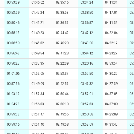
00:53:39
01:46:02
02:35:16
03:34:24
04:11:31
05
00:53:59
01:45:24
02:38:53
03:38:50
04:17:01
05
00:50:46
01:42:21
02:36:37
03:36:57
04:11:35
05
00:58:13
01:49:23
02:44:42
03:47:12
04:22:04
05
00:56:59
01:45:52
02:40:20
03:43:00
04:22:17
05
00:56:43
01:49:54
02:41:28
03:44:12
04:23:27
05
00:50:25
01:35:35
02:22:39
03:20:16
03:53:54
05
01:01:06
01:52:05
02:53:37
03:55:50
04:30:25
06
00:57:56
01:49:09
02:42:57
03:47:32
04:27:39
06
01:03:12
01:57:34
02:50:44
03:57:01
04:37:05
06
01:04:23
01:56:53
02:50:10
03:57:53
04:37:09
06
00:59:33
01:51:47
02:49:56
03:50:08
04:29:09
06
00:59:16
01:51:40
02:49:58
03:53:09
04:31:45
06