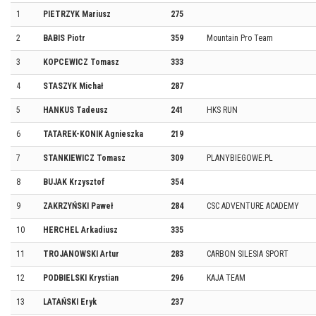
1
PIETRZYK Mariusz
275
2
BABIS Piotr
359
Mountain Pro Team
3
KOPCEWICZ Tomasz
333
4
STASZYK Michał
287
5
HANKUS Tadeusz
241
HKS RUN
6
TATAREK-KONIK Agnieszka
219
7
STANKIEWICZ Tomasz
309
PLANYBIEGOWE.PL
8
BUJAK Krzysztof
354
9
ZAKRZYŃSKI Paweł
284
CSC ADVENTURE ACADEMY
10
HERCHEL Arkadiusz
335
11
TROJANOWSKI Artur
283
CARBON SILESIA SPORT
12
PODBIELSKI Krystian
296
KAJA TEAM
13
LATAŃSKI Eryk
237