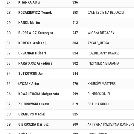
27
KIJANKA Artur
336
28
KOZAKIEWICZ Tomek
253
CAŁE ŻYCIE NA REDUKCJI
29
HANDL Martin
212
30
BUDREWICZ Katarzyna
247
WIOSKA BIEGACZY
31
KORECKI Andrzej
304
77CATS_ULTRA
32
URBANIAK Hubert
324
ROZBIEGANY RAWICZ
33
NARWOJSZ Arkadiusz
302
INŻYNIERIA BIEGANIA
34
SUTKOWSKI Jan
244
35
ŁYCZAK Artur
270
KNURÓW MASTERS
36
KOWALEWSKA Małgorzata
299
RUNPASSION.PL
37
ZIOBROWSKI Łukasz
319
SZTUKA RUCHU
38
GRANOPS Maciej
325
39
GIERUSZKA Dariusz
209
AKTYWNA PSZCZYNA RUNNERS