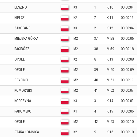
LESZNO
K3
1
K 10
00:00:04
KIELCE
K2
7
K 11
00:00:15
ZAKOPANE
K3
2
K 12
00:00:04
MIEJSKA GÓRKA
M2
37
M 58
00:00:06
RACIBÓRZ
M2
38
M 59
00:00:18
OPOLE
K2
8
K 13
00:00:08
OPOLE
M2
39
M 60
00:00:09
GRYFINO
M2
40
M 61
00:00:11
KOMORNIKI
M2
41
M 62
00:00:07
KORCZYNA
K3
3
K 14
00:00:03
RADOMSKO
K1
4
K 15
00:00:06
OPOLE
M2
42
M 63
00:00:10
STARA ŁOMNICA
K2
9
K 16
00:00:10