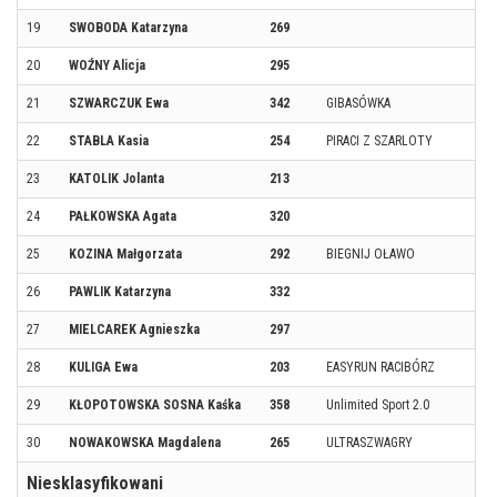
19
SWOBODA Katarzyna
269
G
20
WOŹNY Alicja
295
K
21
SZWARCZUK Ewa
342
GIBASÓWKA
K
22
STABLA Kasia
254
PIRACI Z SZARLOTY
S
23
KATOLIK Jolanta
213
R
24
PAŁKOWSKA Agata
320
K
25
KOZINA Małgorzata
292
BIEGNIJ OŁAWO
O
26
PAWLIK Katarzyna
332
W
27
MIELCAREK Agnieszka
297
K
28
KULIGA Ewa
203
EASYRUN RACIBÓRZ
R
29
KŁOPOTOWSKA SOSNA Kaśka
358
Unlimited Sport 2.0
K
30
NOWAKOWSKA Magdalena
265
ULTRASZWAGRY
W
Niesklasyfikowani