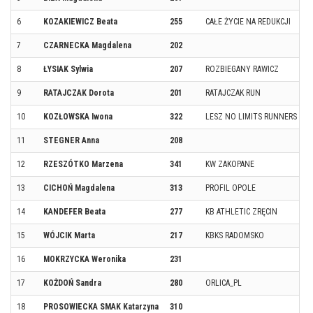
6
KOZAKIEWICZ Beata
255
CAŁE ŻYCIE NA REDUKCJI
7
CZARNECKA Magdalena
202
W
8
ŁYSIAK Sylwia
207
ROZBIEGANY RAWICZ
D
9
RATAJCZAK Dorota
201
RATAJCZAK RUN
Z
10
KOZŁOWSKA Iwona
322
LESZ NO LIMITS RUNNERS
L
11
STEGNER Anna
208
K
12
RZESZÓTKO Marzena
341
KW ZAKOPANE
Z
13
CICHOŃ Magdalena
313
PROFIL OPOLE
O
14
KANDEFER Beata
277
KB ATHLETIC ZRĘCIN
K
15
WÓJCIK Marta
217
KBKS RADOMSKO
R
16
MOKRZYCKA Weronika
231
S
17
KOŻDOŃ Sandra
280
ORLICA_PL
C
18
PROSOWIECKA SMAK Katarzyna
310
O