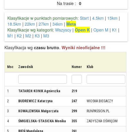
Na trasie :
0
Klasyfikacje w punktach pomiarowych:
Start
|
4.5km
|
15km
|
18.5km
|
22km
|
27km
|
34km
|
Meta
Klasyfikacje wg kategorii:
Wszyscy
|
Open K
|
Open M
|
K1
|
M1
|
K2
|
M2
|
K3
|
M3
Klasyfikacja wg
czasu brutto
.
Wyniki nieoficjalne !!!
Msc
Zawodnik
Numer
Klub
M
1
TATAREK-KONIK Agnieszka
219
C
2
BUDREWICZ Katarzyna
247
WIOSKA BIEGACZY
S
3
KOWALEWSKA Małgorzata
299
RUNPASSION.PL
B
4
ŚMIGIELSKA-STASICKA Monika
355
ZADYSZKA OŚWIĘCIM
O
5
BIEŃ Magdalena
261
P