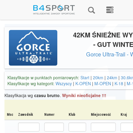
42KM ŚNIEŻNE W
- GUT WINT
Gorce Ultra-Trail - 
Klasyfikacje w punktach pomiarowych:
Start
|
20km
|
24km
|
30.6k
Klasyfikacje wg kategorii:
Wszyscy
|
K-OPEN
|
M-OPEN
|
K-18
|
M-
Klasyfikacja wg
czasu brutto
.
Wyniki nieoficjalne !!!
Msc
Zawodnik
Numer
Klub
Miejscowość
Kraj