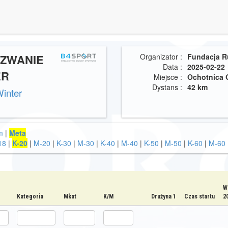
YZWANIE
Organizator :
Fundacja R
Data :
2025-02-22
ER
Miejsce :
Ochotnica 
Dystans :
42 km
Winter
m
|
Meta
18
|
K-20
|
M-20
|
K-30
|
M-30
|
K-40
|
M-40
|
K-50
|
M-50
|
K-60
|
M-60
W
Kategoria
Mkat
K/M
Drużyna 1
Czas startu
2