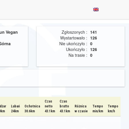
un Vegan
Zgłoszonych :
141
Wystartowało :
126
Górna
Nie ukończyło :
0
Ukończyło :
126
Na trasie :
0
Czas
Czas
dżar
Lubań
Ochotnica
netto
brutto
Różnica
Tempo
Tempo
0km
24km
30.6km
43.1km
43.1km
w czasie
min/km
km/h