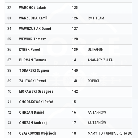
32
WARCHOŁ Jakub
125
33
WARZECHA Kamil
126
RMT TEAM
34
WAWRZUSIAK Dawid
127
35
WEWIOR Tomasz
128
36
DYBEK Pawel
139
ULTRAFUN
37
BURMAN Tomasz
14
ANANASY Z 3 FAL
38
TOKARSKI Szymon
140
39
ZALEWSKI Paweł
141
ROPUCH
40
MORAWSKI Grzegorz
142
41
CHODAKOWSKI Rafał
15
42
CHRZAN Daniel
16
AA TARNÓW
43
CHRZAN Andrzej
17
AA TARNÓW
44
CZAYKOWSKI Wojciech
18
MAMY TO / GRUPA DRUHA BORU