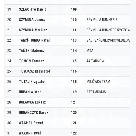
19
SZLACHTA Dawid
109
20
SZYMULA Janusz
110
SZYMULA RUNNER'S
21
SZYMULA Mariusz
111
SZYMULA RUNNERS RYCZÓW/KR
22
TABIŚ-HUBKA Rafal
113
ZABRZAŃSKIEPARKOWEBIEGANIE
23
TAŃSKI Mateusz
114
MTA
24
TCHOŃ Tomasz
115
AA TARNÓW
25
TOBJASZ Krzysztof
116
26
TUTAJ Krzysztof
118
MILÓWKA TEAM
27
URBAN Wiktor
119
#TEAMDKMS
28
BULAWKA Łukasz
12
29
URBAŃCZYK Darek
120
30
WACHEL Paweł
121
31
WAKOR Pawel
122