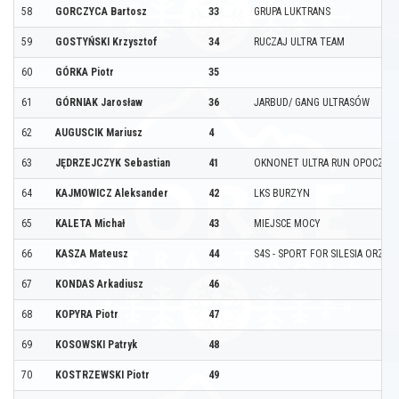
58
GORCZYCA Bartosz
33
GRUPA LUKTRANS
59
GOSTYŃSKI Krzysztof
34
RUCZAJ ULTRA TEAM
60
GÓRKA Piotr
35
61
GÓRNIAK Jarosław
36
JARBUD/ GANG ULTRASÓW
62
AUGUSCIK Mariusz
4
63
JĘDRZEJCZYK Sebastian
41
OKNONET ULTRA RUN OPOCZNO
64
KAJMOWICZ Aleksander
42
LKS BURZYN
65
KALETA Michał
43
MIEJSCE MOCY
66
KASZA Mateusz
44
S4S - SPORT FOR SILESIA ORZEC
67
KONDAS Arkadiusz
46
68
KOPYRA Piotr
47
69
KOSOWSKI Patryk
48
70
KOSTRZEWSKI Piotr
49