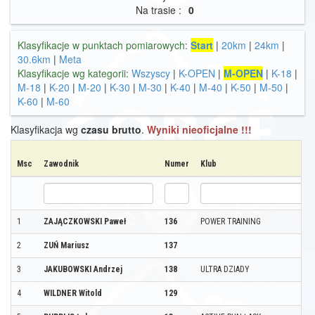
Na trasie :
0
Klasyfikacje w punktach pomiarowych:
Start
|
20km
|
24km
|
30.6km
|
Meta
Klasyfikacje wg kategorii:
Wszyscy
|
K-OPEN
|
M-OPEN
|
K-18
|
M-18
|
K-20
|
M-20
|
K-30
|
M-30
|
K-40
|
M-40
|
K-50
|
M-50
|
K-60
|
M-60
Klasyfikacja wg
czasu brutto
.
Wyniki nieoficjalne !!!
Msc
Zawodnik
Numer
Klub
1
ZAJĄCZKOWSKI Paweł
136
POWER TRAINING
2
ZUŃ Mariusz
137
3
JAKUBOWSKI Andrzej
138
ULTRA DZIADY
4
WILDNER Witold
129