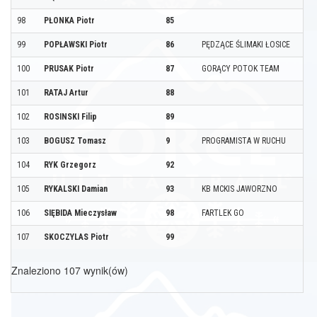
98
PŁONKA Piotr
85
99
POPŁAWSKI Piotr
86
PĘDZĄCE ŚLIMAKI ŁOSICE
100
PRUSAK Piotr
87
GORĄCY POTOK TEAM
101
RATAJ Artur
88
102
ROSINSKI Filip
89
103
BOGUSZ Tomasz
9
PROGRAMISTA W RUCHU
104
RYK Grzegorz
92
105
RYKALSKI Damian
93
KB MCKIS JAWORZNO
106
SIĘBIDA Mieczysław
98
FARTLEK GO
107
SKOCZYLAS Piotr
99
Znaleziono 107 wynik(ów)