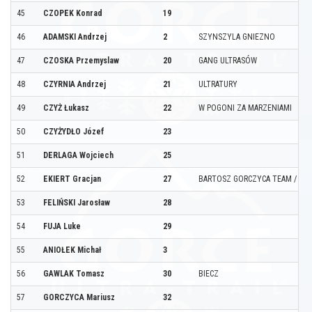
45
CZOPEK Konrad
19
46
ADAMSKI Andrzej
2
SZYNSZYLA GNIEZNO
47
CZOSKA Przemyslaw
20
GANG ULTRASÓW
48
CZYRNIA Andrzej
21
ULTRATURY
49
CZYŻ Łukasz
22
W POGONI ZA MARZENIAMI
50
CZYŻYDŁO Józef
23
51
DERLAGA Wojciech
25
52
EKIERT Gracjan
27
BARTOSZ GORCZYCA TEAM / KB
53
FELIŃSKI Jarosław
28
54
FUJA Luke
29
55
ANIOŁEK Michał
3
56
GAWLAK Tomasz
30
BIECZ
57
GORCZYCA Mariusz
32