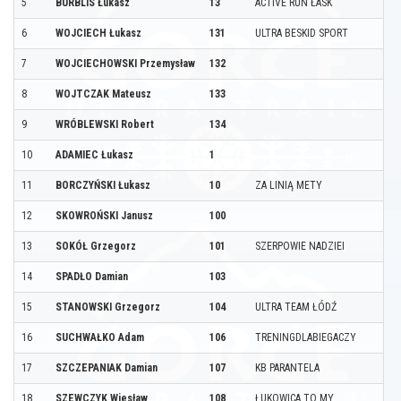
5
BURBLIS Łukasz
13
ACTIVE RUN ŁASK
6
WOJCIECH Łukasz
131
ULTRA BESKID SPORT
7
WOJCIECHOWSKI Przemysław
132
8
WOJTCZAK Mateusz
133
9
WRÓBLEWSKI Robert
134
10
ADAMIEC Łukasz
1
11
BORCZYŃSKI Łukasz
10
ZA LINIĄ METY
12
SKOWROŃSKI Janusz
100
13
SOKÓŁ Grzegorz
101
SZERPOWIE NADZIEI
14
SPADŁO Damian
103
15
STANOWSKI Grzegorz
104
ULTRA TEAM ŁÓDŹ
16
SUCHWAŁKO Adam
106
TRENINGDLABIEGACZY
17
SZCZEPANIAK Damian
107
KB PARANTELA
18
SZEWCZYK Wiesław
108
ŁUKOWICA TO MY