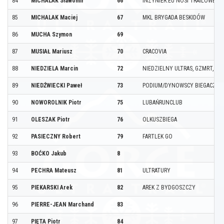
84
MICHALAK Sławomir
66
INZYNIER.EU NOSI TRAILOWE BO
85
MICHALAK Maciej
67
MKL BRYGADA BESKIDÓW
86
MUCHA Szymon
69
87
MUSIAŁ Mariusz
70
CRACOVIA
88
NIEDZIELA Marcin
72
NIEDZIELNY ULTRAS, GZMRT, GKP
89
NIEDŹWIECKI Paweł
73
PODIUM/DYNOWSCY BIEGACZE
90
NOWOROLNIK Piotr
75
LUBAŃRUNCLUB
91
OLESZAK Piotr
76
OLKUSZBIEGA
92
PASIECZNY Robert
79
FARTLEK GO
93
BOĆKO Jakub
8
94
PECHRA Mateusz
81
ULTRATURY
95
PIEKARSKI Arek
82
AREK Z BYDGOSZCZY
96
PIERRE-JEAN Marchand
83
97
PIĘTA Piotr
84