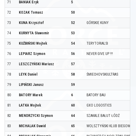
71
BANIAK Eryk
5
72
KOZAK Tomasz
50
73
KUNA Krzysztof
52
GÓRSKIE KUNY
74
KURNYTA Sławomir
53
75
KUŹBIŃSKI Wojtek
54
TERYTORIALSI
76
LEPIARZ Szymon
56
NEVER GIVE UP !!!
77
LESZCZYŃSKI Mariusz
57
78
LEYK Daniel
58
ŚMIECHOVSKIULTRAS
79
LIPIŃSKI Janusz
59
80
BATORY Marek
6
BATORY BAU
81
ŁATKA Wojtek
60
GXO LOGOSTICS
82
MENDRZYCKI Szymon
64
SZAKALE BAŁUT ŁÓDŹ
83
MICHALAK Dawid
65
WOLSZTYŃSKI KLUB BIEGOWY