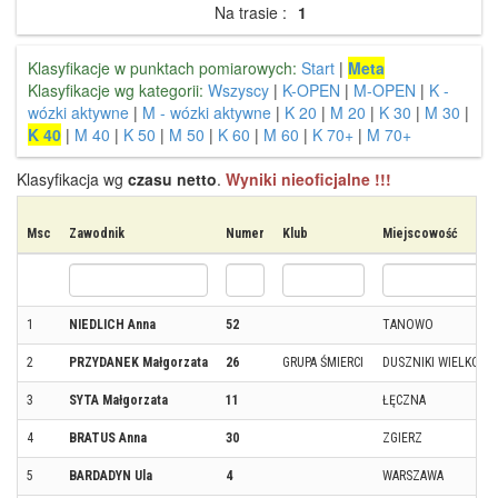
Na trasie :
1
Klasyfikacje w punktach pomiarowych:
Start
|
Meta
Klasyfikacje wg kategorii:
Wszyscy
|
K-OPEN
|
M-OPEN
|
K -
wózki aktywne
|
M - wózki aktywne
|
K 20
|
M 20
|
K 30
|
M 30
|
K 40
|
M 40
|
K 50
|
M 50
|
K 60
|
M 60
|
K 70+
|
M 70+
Klasyfikacja wg
czasu netto
.
Wyniki nieoficjalne !!!
Msc
Zawodnik
Numer
Klub
Miejscowość
1
NIEDLICH Anna
52
TANOWO
2
PRZYDANEK Małgorzata
26
GRUPA ŚMIERCI
DUSZNIKI WIELKOPO
3
SYTA Małgorzata
11
ŁĘCZNA
4
BRATUS Anna
30
ZGIERZ
5
BARDADYN Ula
4
WARSZAWA