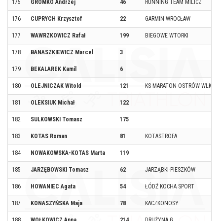
175
GROMKO Andrzej
46
RUNNING TEAM MILICZ
176
CUPRYCH Krzysztof
22
GARMIN WROCŁAW
177
WAWRZKOWICZ Rafał
199
BIEGOWE WTORKI
178
BANASZKIEWICZ Marcel
3
179
BEKALAREK Kamil
6
180
OLEJNICZAK Witold
121
KS MARATON OSTRÓW WLKP
181
OLEKSIUK Michał
122
182
SULKOWSKI Tomasz
175
183
KOTAS Roman
81
KOTASTROFA
184
NOWAKOWSKA-KOTAS Marta
119
185
JARZĘBOWSKI Tomasz
62
JARZĄBKI-PIESZKÓW
186
HOWANIEC Agata
54
ŁÓDŹ KOCHA SPORT
187
KONASZYŃSKA Maja
78
KACZKONOSY
188
WOŁKOWICZ Anna
214
DRUŻYNA G