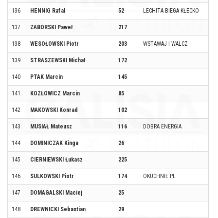
136
HENNIG Rafal
52
LECHITA BIEGA KŁECKO
137
ZABORSKI Paweł
217
138
WESOŁOWSKI Piotr
203
WSTAWAJ I WALCZ
139
STRASZEWSKI Michał
172
140
PTAK Marcin
145
141
KOZŁOWICZ Marcin
85
142
MAKOWSKI Konrad
102
143
MUSIAŁ Mateusz
116
DOBRA ENERGIA
144
DOMINICZAK Kinga
26
145
CIERNIEWSKI Łukasz
225
146
SULKOWSKI Piotr
174
OKUCHNIE.PL
147
DOMAGALSKI Maciej
25
148
DREWNICKI Sebastian
29