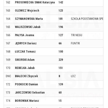
162
PROSOWIECKA SMAK Katarzyna
142
163
OLEWICZ Wojciech
123
164
SZYMANOWSKA Marta
181
SZKOŁA PODSTAWOWA SPECJAL
165
WALISZEWSKI Jakub
196
166
PAŁYSA Joanna
127
TRI NEGU
167
JĘDRYCH Dariusz
66
FUNTRI
168
ŁUCZAK Tomasz
100
169
SIKORSKI Adam
229
170
REBELKA Jakub
151
DNC
BIAŁECKI Zbyszek
8
ŁDZ
172
PODKOCKI Damian
139
173
JARCZEWSKI Sebastian
60
174
BOROWIAK Mariusz
15