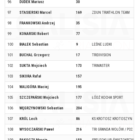
96
DUDEK Mariusz
30
97
STASIERSKI Marcel
169
ZDUN TRIATHLON TEAM
98
FRANKOWSKI Andrzej
35
99
KONARSKI Robert
77
100
BIAŁEK Sebastian
9
LEŚNE LUDKI
101
BUCHAL Grzegorz
17
TRIDIVISION
102
SUKTA Wojciech
173
TRIMASTER
103
SIKORA Rafał
157
104
WALIGÓRA Maciej
195
105
SZCZEPAŃSKI Wojciech
177
ŁÓDŹ KOCHA SPORT
106
WĘGRZYNOWSKI Sebastian
204
107
KRÓL Lech
86
KS KROTOSZ KROTOSZYN
108
WYSOCZAŃSKI Paweł
216
TRI GRANDA WOŁÓW / PCC SQ