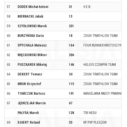
57
DUDEK Michał Antoni
31
V.E.B.
58
BIERNACKI Jakub
13
59
SZYDŁOWSKI Marek
231
60
BURZYŃSKA Daria
18
ZDUN TRIATHLON TEAM
61
SPYCHAŁA Mateusz
164
FOUR RUNNER KROTOSZYN
62
WIĘCKOWSKI Wiktor
206
63
PUSZKAREK Mikołaj
146
HELIOS CZEMPIŃ TEAM
64
DEKERT Tomasz
24
ZDUN TRIATHLON TEAM
65
MRUK Krzysztof
115
ZDUN TRIATHLON TEAM
66
TOMCZUK Bartosz
191
KANCELARIA RADCY PRAWNEG
67
JĘDRZEJAK Marcin
67
PAŁYSA Marek
128
TRI NEGU
69
EGIERT Roland
33
KP PSP PLESZEW