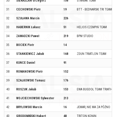
30
SIERADZAN Grzegorz
156
STANIAK TEAM
31
CECHOWSKI Piotr
19
BTT - BEDNARSKI TRI TEAM
32
SZUŁAWA Marcin
226
33
HABERNIK Łukasz
51
HELIOS CZEMPIŃ TEAM
34
ZAWADZKI Paweł
219
BPM STUDIO
35
BOCIEK Piotr
14
36
STANKIEWICZ Jakub
168
ZDUN TRIATLON TEAM
37
KUNCE Daniel
91
38
ROMANOWSKI Piotr
152
39
SZAŁKOWSKI Tomasz
176
40
ROSZUK Jakub
153
EWA BUGDOŁ TEAM TRIATHLO
41
WOJCIECHOWSKI Sylwester
213
42
BRYŁOWSKI Marcin
16
JEMAR, NIE MA ZA PÓŹNO
43
GRODOMIŃSKI Hubert
48
TRITON KONIN