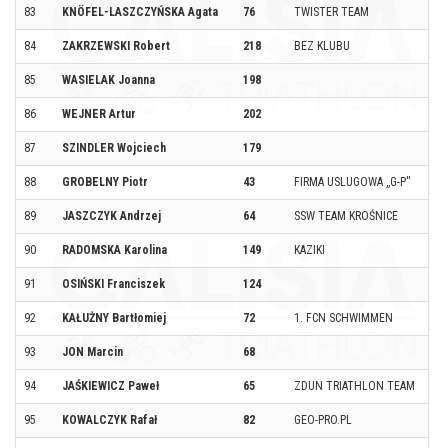
83
KNÖFEL-LASZCZYŃSKA Agata
76
TWISTER TEAM
84
ZAKRZEWSKI Robert
218
BEZ KLUBU
85
WASIELAK Joanna
198
86
WEJNER Artur
202
87
SZINDLER Wojciech
179
88
GROBELNY Piotr
43
FIRMA USLUGOWA ,,G-P''
89
JASZCZYK Andrzej
64
SSW TEAM KROŚNICE
90
RADOMSKA Karolina
149
KAZIKI
91
OSIŃSKI Franciszek
124
92
KAŁUŻNY Bartłomiej
72
1. FCN SCHWIMMEN
93
JON Marcin
68
94
JAŚKIEWICZ Paweł
65
ZDUN TRIATHLON TEAM
95
KOWALCZYK Rafał
82
GEO-PRO.PL