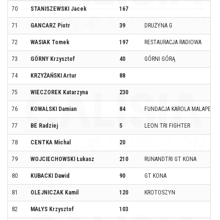
70
STANISZEWSKI Jacek
167
71
GANCARZ Piotr
39
DRUŻYNA G
72
WASIAK Tomek
197
RESTAURACJA RADIOWA
73
GÓRNY Krzysztof
40
GÓRNI GÓRĄ
74
KRZYŻAŃSKI Artur
88
75
WIECZOREK Katarzyna
230
76
KOWALSKI Damian
84
FUNDACJA KAROLA MALAPERTA
77
BE Radziej
5
LEON TRI FIGHTER
78
CENTKA Michal
20
79
WOJCIECHOWSKI Łukasz
210
RUNANDTRI GT KONA
80
KUBACKI Dawid
90
GT KONA
81
OLEJNICZAK Kamil
120
KROTOSZYN
82
MAŁYS Krzysztof
103