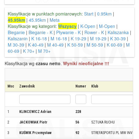
Klasyfikacje w punktach pomiarowych:
Start
|
0.95km
|
45.95km
|
45.95km
|
Meta
Klasyfikacje wg kategorii:
Wszyscy
|
K-Open
|
M-Open
|
Bieganie
|
Bieganie - K
|
Pływanie - K
|
Rower - K
|
Kaliszanka
|
Kaliszanin
|
K 16-18
|
M 16-18
|
K 19-29
|
M 19-29
|
K 30-39
|
M 30-39
|
K 40-49
|
M 40-49
|
K 50-59
|
M 50-59
|
K 60-69
|
M
60-69
|
K 70+
|
M 70+
Klasyfikacja wg
czasu netto
.
Wyniki nieoficjalne !!!
Msc
Zawodnik
Numer
Klub
1
KLINCEWICZ Adrian
228
2
JACKOWIAK Piotr
56
SZTUKA RUCHU
3
KUŚWIK Przemysław
92
STREFASPORTU.PL MW INVEST