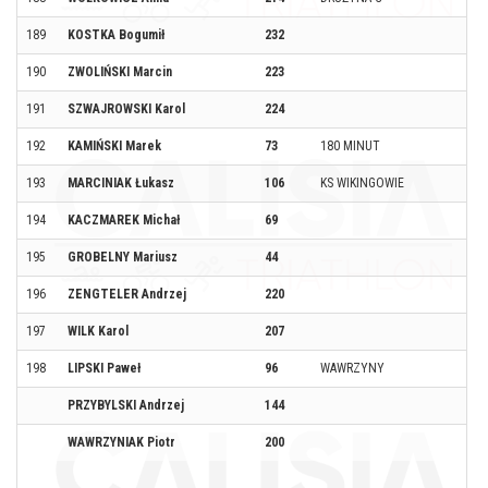
189
KOSTKA Bogumił
232
190
ZWOLIŃSKI Marcin
223
191
SZWAJROWSKI Karol
224
192
KAMIŃSKI Marek
73
180 MINUT
193
MARCINIAK Łukasz
106
KS WIKINGOWIE
194
KACZMAREK Michał
69
195
GROBELNY Mariusz
44
196
ZENGTELER Andrzej
220
197
WILK Karol
207
198
LIPSKI Paweł
96
WAWRZYNY
PRZYBYLSKI Andrzej
144
WAWRZYNIAK Piotr
200