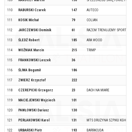
109
RAKOCZY Marcin
150
SPELEOKLUB ŚWIĘTOKRZYSKI 
110
RABURSKI Czarek
147
AUTECO
111
KOSIK Michał
79
COLIAN
112
JARCZEWSKI Dominik
61
RAZEM TRENUJEMY SPORT
113
ŚLEDŹ Robert
185
ARA WOOD
114
WOŹNIAK Marcin
215
TRIMP
115
FRANKOWSKI Leszek
36
116
ŚLIWA Bogumił
186
117
ZWIERZ Krzysztof
222
118
CZEREPICKI Grzegorz
23
DACH NA MIARE
119
MACIEJEWSKI Wojciech
101
120
PAWŁOWSKI Dariusz
130
121
PERŁAKOWSKI Karol
131
MTS DRUŻYNA SZPIKU KGHM
122
URBAŃSKI Piotr
193
BARRACUDA