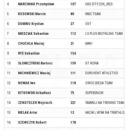
4
MARCINIAK Przemysław
107
UKS CITYZEN_/BE3
5
KOSOWSKI Marcin
80
MBC TEAM
6
DOMINO Krystian
27
GVT
7
MIEDZIAK Sebastian
112
LS PLUS RECYKLING TEAM
8
CHUCHLA Maciej
21
MAVI
9
RYŚ Sebastian
154
10
SŁOMCZYŃSKI Bartosz
159
GT KONA
11
MICHNIEWICZ Maciej
111
EUROVENT ATHLETICS
12
NOWAK Iwo
118
OWOC BIEGA TEAM
13
KITKOWSKI Arkadiusz
75
SUPERSNOW
14
ZENGTELER Wojciech
221
SMARUJ NA TRENING TEAM
15
BIELAK Artur
12
KAZIKI / ATAK NA TRIATHLON
16
SZEWCZYK Robert
178