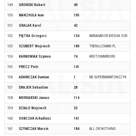
149
GROŃSKI Robert
49
150
MANZHULA Ivan
105
151
GRALAK Karol
42
152
PIĘTKA Grzegorz
134
AMBASADOR BIEGUN OCR
153
SZUBERT Wojciech
180
TRENUJZNAMI.PL
154
KARBOWIAK Szymon
74
KROTOWARRIORS
155
PRECZ Piotr
141
156
ADAMCZAK Damian
1
KB SUPERMARATONCZYK
157
DRAJER Sebastian
28
158
MORDARSKI Janusz
114
159
DZIAŁO Wojciech
32
160
SOBCZAK Arkadiusz
161
161
SZYMCZAK Marcin
184
ALL OR NOTHING