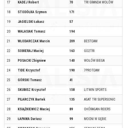
17
KADEJ Robert
70
TRI GRANDA WOŁÓW
18
STODÓŁKA Szymon
171
19
JAGIELSKI Łukasz
57
20
WALASIAK Tomasz
194
21
WŁODARCZAK Marcin
209
BESTEAM
22
SOBIERAJ Maciej
163
GO2TRI
23
POSACKI Zbigniew
140
WOŁÓW BIEGA
24
TIDE Krzysztof
190
7PROTEAM
25
GÓRSKI Tomasz
41
26
SKUBISZ Krzysztof
158
LITWIN SPORTS
27
PILARCZYK Bartek
135
AGAT TRI SUPERSONIC
28
KSIĄŻKIEWICZ Maciej
89
CHÓRAGAN RIDERS
29
ŁAPAWA Dariusz
99
MOCNI W GĘBIE