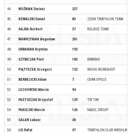
44
WOŹNIAK Dariusz
227
45
KOWALSKI Daniel
83
ZDUN TRIATHLON TEAM
46
GAJDA Norbert
37
ROLBUD TEAM
47
WAWRZYNIAK Bogusław
201
48
URBANIAK Krystian
192
49
SZYMCZAK Piotr
183
BRANNO
50
PIĄTYSZEK Grzegorz
132
WICHU WORKSHOP
51
BERBELICKI Adam
7
ODRA OPOLE
52
LECHOWSKI Marcin
94
53
PASTUSZAK Krzysztof
129
TRI TIM
54
PAKULSKI Marcin
126
NAGEL GROUP
55
GALAN Łukasz
38
56
LIS Rafał
97
TRIATHLON CLUB WROVLAW