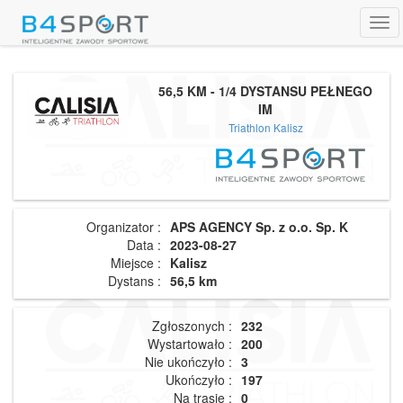
Tog
navi
56,5 KM - 1/4 DYSTANSU PEŁNEGO
IM
Triathlon Kalisz
Organizator :
APS AGENCY Sp. z o.o. Sp. K
Data :
2023-08-27
Miejsce :
Kalisz
Dystans :
56,5 km
Zgłoszonych :
232
Wystartowało :
200
Nie ukończyło :
3
Ukończyło :
197
Na trasie :
0