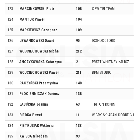
123
MARCINKOWSKI Piotr
108
OSW TRI TEAM
124
MANTUR Paweł
104
125
MARKIEWICZ Grzegorz
109
126
LEWANDOWSKI Dawid
95
IRONDOCTORS
127
WOJCIECHOWSKI Michał
212
128
ANCZYKOWSKA Katarzyna
2
PRATT WHITNEY KALISZ
129
WOJCIECHOWSKI Paweł
211
BPM STUDIO
130
RACZYŃSKI Przemysław
148
131
PŁÓCIENNICZAK Dariusz
138
132
JASIŃSKA Joanna
63
TRITON KONIN
133
BIEDKA Paweł
11
WIGRY SKŁADAKI DOBRE CHŁOP
134
PIETRUSIAK Wiktoria
133
135
KWISSA Nikodem
93