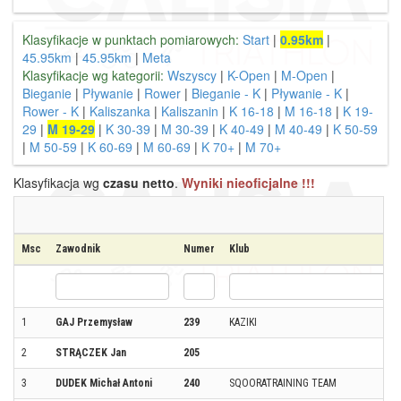
Klasyfikacje w punktach pomiarowych:
Start
|
0.95km
|
45.95km
|
45.95km
|
Meta
Klasyfikacje wg kategorii:
Wszyscy
|
K-Open
|
M-Open
|
Bieganie
|
Pływanie
|
Rower
|
Bieganie - K
|
Pływanie - K
|
Rower - K
|
Kaliszanka
|
Kaliszanin
|
K 16-18
|
M 16-18
|
K 19-
29
|
M 19-29
|
K 30-39
|
M 30-39
|
K 40-49
|
M 40-49
|
K 50-59
|
M 50-59
|
K 60-69
|
M 60-69
|
K 70+
|
M 70+
Klasyfikacja wg
czasu netto
.
Wyniki nieoficjalne !!!
Msc
Zawodnik
Numer
Klub
1
GAJ Przemysław
239
KAZIKI
2
STRĄCZEK Jan
205
3
DUDEK Michał Antoni
240
SQOORATRAINING TEAM