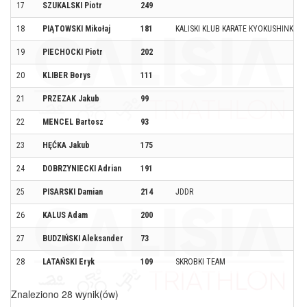
17
SZUKALSKI Piotr
249
18
PIĄTOWSKI Mikołaj
181
KALISKI KLUB KARATE KYOKUSHINKAI
19
PIECHOCKI Piotr
202
20
KLIBER Borys
111
21
PRZEZAK Jakub
99
22
MENCEL Bartosz
93
23
HĘĆKA Jakub
175
24
DOBRZYNIECKI Adrian
191
25
PISARSKI Damian
214
JDDR
26
KALUS Adam
200
27
BUDZIŃSKI Aleksander
73
28
LATAŃSKI Eryk
109
SKROBKI TEAM
Znaleziono 28 wynik(ów)