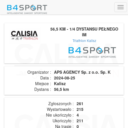
Tog
navi
56,5 KM - 1/4 DYSTANSU PEŁNEGO
IM
Triathlon Kalisz
Organizator :
APS AGENCY Sp. z o.o. Sp. K
Data :
2024-08-25
Miejsce :
Kalisz
Dystans :
56,5 km
Zgłoszonych :
261
Wystartowało :
215
Nie ukończyło :
4
Ukończyło :
211
Na trasie :
0