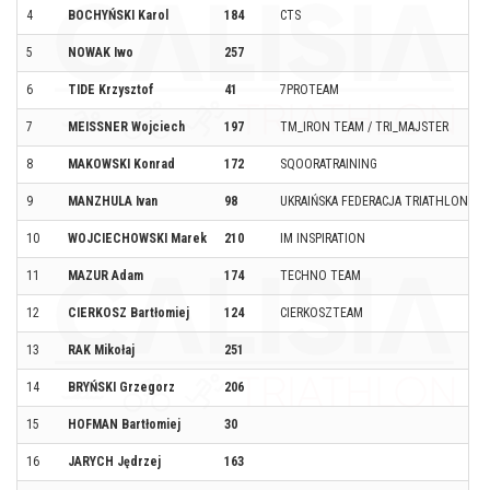
4
BOCHYŃSKI Karol
184
CTS
5
NOWAK Iwo
257
6
TIDE Krzysztof
41
7PROTEAM
7
MEISSNER Wojciech
197
TM_IRON TEAM / TRI_MAJSTER
8
MAKOWSKI Konrad
172
SQOORATRAINING
9
MANZHULA Ivan
98
UKRAIŃSKA FEDERACJA TRIATHLONU
10
WOJCIECHOWSKI Marek
210
IM INSPIRATION
11
MAZUR Adam
174
TECHNO TEAM
12
CIERKOSZ Bartłomiej
124
CIERKOSZTEAM
13
RAK Mikołaj
251
14
BRYŃSKI Grzegorz
206
15
HOFMAN Bartłomiej
30
16
JARYCH Jędrzej
163