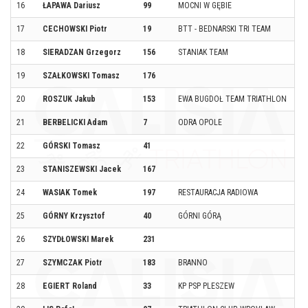
16
ŁAPAWA Dariusz
99
MOCNI W GĘBIE
17
CECHOWSKI Piotr
19
BTT - BEDNARSKI TRI TEAM
18
SIERADZAN Grzegorz
156
STANIAK TEAM
19
SZAŁKOWSKI Tomasz
176
20
ROSZUK Jakub
153
EWA BUGDOŁ TEAM TRIATHLON
21
BERBELICKI Adam
7
ODRA OPOLE
22
GÓRSKI Tomasz
41
23
STANISZEWSKI Jacek
167
24
WASIAK Tomek
197
RESTAURACJA RADIOWA
25
GÓRNY Krzysztof
40
GÓRNI GÓRĄ
26
SZYDŁOWSKI Marek
231
27
SZYMCZAK Piotr
183
BRANNO
28
EGIERT Roland
33
KP PSP PLESZEW