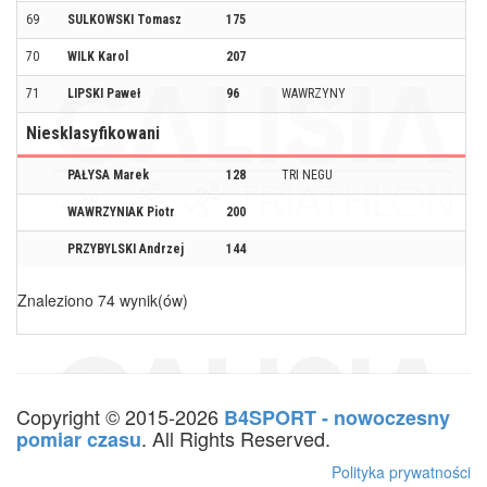
69
SULKOWSKI Tomasz
175
70
WILK Karol
207
71
LIPSKI Paweł
96
WAWRZYNY
Niesklasyfikowani
PAŁYSA Marek
128
TRI NEGU
WAWRZYNIAK Piotr
200
PRZYBYLSKI Andrzej
144
Znaleziono 74 wynik(ów)
Copyright © 2015-2026
B4SPORT - nowoczesny
. All Rights Reserved.
pomiar czasu
Polityka prywatności