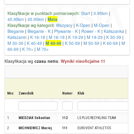
Klasyfikacje w punktach pomiarowych:
Start
|
0.95km
|
45.95km
|
45.95km
|
Meta
Klasyfikacje wg kategorii:
Wszyscy
|
K-Open
|
M-Open
|
Bieganie
|
Bieganie - K
|
Pływanie - K
|
Rower - K
|
Kaliszanka
|
Kaliszanin
|
K 16-18
|
M 16-18
|
K 19-29
|
M 19-29
|
K 30-39
|
M 30-39
|
K 40-49
|
M 40-49
|
K 50-59
|
M 50-59
|
K 60-69
|
M
60-69
|
K 70+
|
M 70+
Klasyfikacja wg
czasu netto
.
Wyniki nieoficjalne !!!
Msc
Zawodnik
Numer
Klub
1
MIEDZIAK Sebastian
112
LS PLUS RECYKLING TEAM
2
MICHNIEWICZ Maciej
111
EUROVENT ATHLETICS