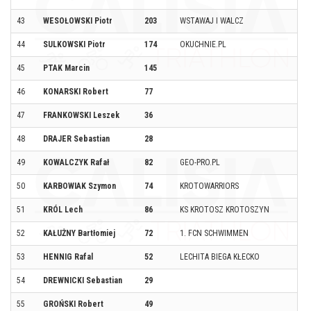
43
WESOŁOWSKI Piotr
203
WSTAWAJ I WALCZ
44
SULKOWSKI Piotr
174
OKUCHNIE.PL
45
PTAK Marcin
145
46
KONARSKI Robert
77
47
FRANKOWSKI Leszek
36
48
DRAJER Sebastian
28
49
KOWALCZYK Rafał
82
GEO-PRO.PL
50
KARBOWIAK Szymon
74
KROTOWARRIORS
51
KRÓL Lech
86
KS KROTOSZ KROTOSZYN
52
KAŁUŻNY Bartłomiej
72
1. FCN SCHWIMMEN
53
HENNIG Rafal
52
LECHITA BIEGA KŁECKO
54
DREWNICKI Sebastian
29
55
GROŃSKI Robert
49