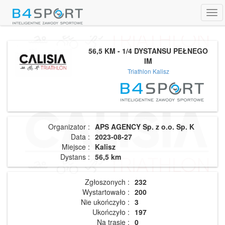
Tog
navi
56,5 KM - 1/4 DYSTANSU PEŁNEGO
IM
Triathlon Kalisz
Organizator :
APS AGENCY Sp. z o.o. Sp. K
Data :
2023-08-27
Miejsce :
Kalisz
Dystans :
56,5 km
Zgłoszonych :
232
Wystartowało :
200
Nie ukończyło :
3
Ukończyło :
197
Na trasie :
0