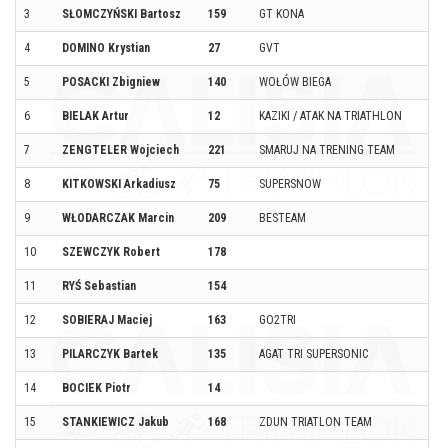
3
SŁOMCZYŃSKI Bartosz
159
GT KONA
4
DOMINO Krystian
27
GVT
5
POSACKI Zbigniew
140
WOŁÓW BIEGA
6
BIELAK Artur
12
KAZIKI / ATAK NA TRIATHLON
7
ZENGTELER Wojciech
221
SMARUJ NA TRENING TEAM
8
KITKOWSKI Arkadiusz
75
SUPERSNOW
9
WŁODARCZAK Marcin
209
BESTEAM
10
SZEWCZYK Robert
178
11
RYŚ Sebastian
154
12
SOBIERAJ Maciej
163
GO2TRI
13
PILARCZYK Bartek
135
AGAT TRI SUPERSONIC
14
BOCIEK Piotr
14
15
STANKIEWICZ Jakub
168
ZDUN TRIATLON TEAM