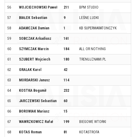
56
WOJCIECHOWSKI Paweł
211
BPM STUDIO
57
BIAŁEK Sebastian
9
LEŚNE LUDKI
58
ADAMCZAK Damian
1
KB SUPERMARATONCZYK
59
SOBCZAK Arkadiusz
161
60
SZYMCZAK Marcin
184
ALL OR NOTHING
61
SZUBERT Wojciech
180
TRENUJZNAMI.PL
62
GRALAK Karol
42
63
MORDARSKI Janusz
114
64
KOSTKA Bogumił
232
65
JARCZEWSKI Sebastian
60
66
BOROWIAK Mariusz
15
67
WAWRZKOWICZ Rafał
199
BIEGOWE WTORKI
68
KOTAS Roman
81
KOTASTROFA