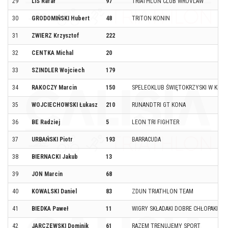
29
LIS Rafał
97
TRIATHLON CLUB WROVLAW
30
GRODOMIŃSKI Hubert
48
TRITON KONIN
31
ZWIERZ Krzysztof
222
32
CENTKA Michal
20
33
SZINDLER Wojciech
179
34
RAKOCZY Marcin
150
SPELEOKLUB ŚWIĘTOKRZYSKI W KIEL
35
WOJCIECHOWSKI Łukasz
210
RUNANDTRI GT KONA
36
BE Radziej
5
LEON TRI FIGHTER
37
URBAŃSKI Piotr
193
BARRACUDA
38
BIERNACKI Jakub
13
39
JON Marcin
68
40
KOWALSKI Daniel
83
ZDUN TRIATHLON TEAM
41
BIEDKA Paweł
11
WIGRY SKŁADAKI DOBRE CHŁOPAKI
42
JARCZEWSKI Dominik
61
RAZEM TRENUJEMY SPORT