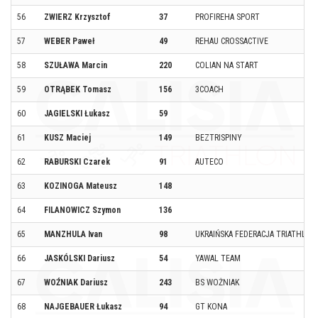
56
ZWIERZ Krzysztof
37
PROFIREHA SPORT
57
WEBER Paweł
49
REHAU CROSSACTIVE
58
SZUŁAWA Marcin
220
COLIAN NA START
59
OTRĄBEK Tomasz
156
3COACH
60
JAGIELSKI Łukasz
59
61
KUSZ Maciej
149
BEZTRISPINY
62
RABURSKI Czarek
91
AUTECO
63
KOZINOGA Mateusz
148
64
FILANOWICZ Szymon
136
65
MANZHULA Ivan
98
UKRAIŃSKA FEDERACJA TRIATHLO
66
JASKÓLSKI Dariusz
54
YAWAL TEAM
67
WOŹNIAK Dariusz
243
BS WOŻNIAK
68
NAJGEBAUER Łukasz
94
GT KONA