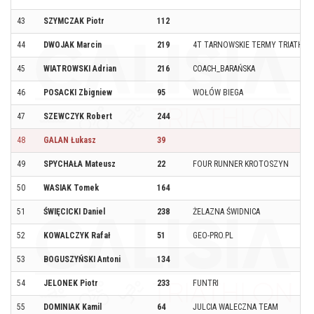
43
SZYMCZAK Piotr
112
44
DWOJAK Marcin
219
4T TARNOWSKIE TERMY TRIATHL
45
WIATROWSKI Adrian
216
COACH_BARAŃSKA
46
POSACKI Zbigniew
95
WOŁÓW BIEGA
47
SZEWCZYK Robert
244
48
GALAN Łukasz
39
49
SPYCHAŁA Mateusz
22
FOUR RUNNER KROTOSZYN
50
WASIAK Tomek
164
51
ŚWIĘCICKI Daniel
238
ŻELAZNA ŚWIDNICA
52
KOWALCZYK Rafał
51
GEO-PRO.PL
53
BOGUSZYŃSKI Antoni
134
54
JELONEK Piotr
233
FUNTRI
55
DOMINIAK Kamil
64
JULCIA WALECZNA TEAM