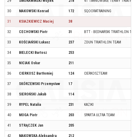
29
SMORAWIŃSKI Wojtek
218
4T TARNOWSKIE TERMY TRIATHL
30
MAKOWSKI Konrad
172
SQOORATRAINING
31
KSIAZKIEWICZ Maciej
38
32
CECHOWSKI Piotr
31
BTT - BEDNARSKI TRIATHLON TEA
33
KOŚCIAŃSKI Łukasz
237
ZDUN TRIATHLON TEAM
34
BIELECKI Bartosz
253
35
NICIAK Oskar
211
36
CIERKOSZ Bartłomiej
124
CIERKOSZTEAM
37
SKÓRZEWSKI Przemysław
17
38
SIEROŃSKI Jakub
114
39
RYPEL Natalia
231
KAZIKI
40
MOGA Piotr
203
SPARTA ULTRA TEAM
41
STRĄCZEK Jan
205
42
MAKOWSKA Aleksandra
212