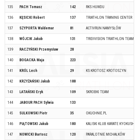
135
PACH Tomasz
142
RKS HUWDU
136
KĘSICKI Robert
137
TRIATHLON TRANING CENTER
137
SZYPORTA Waldemar
81
ACTIVRUN NAMYSŁÓW
138
WÓJCIK Jakub
131
TRIDIVISION TRIATHLON TEAM
139
RACZYŃSKI Przemysław
28
140
BOGACKA Maja
223
141
KRÓL Lech
29
KS KROTOSZ KROTOSZYN
142
KRZYŻAŃSKI Jakub
188
143
LATAŃSKI Eryk
109
SKROBKI TEAM
144
JABOUR PACH Sylwia
133
145
SULKOWSKI Piotr
35
OKUCHNIE.PL
146
PIĄTOWSKI Jakub
180
KALISKI KLUB KARATE KYOKUSHINK
147
NOWICKI Bartosz
120
PARALOTNIE MICHAŁKÓW