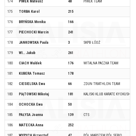
174
PIWEK Mateusz
48
PIWEK TEAM
175
TORBA Karol
215
176
BRYŃSKA Monika
166
177
PIECHOCKI Marcin
241
178
JANKOWSKA Paula
3
SKPB ŁÓDŹ
179
WI... Jakub
261
180
CIACH Waldek
176
WITALNA PACZKA TEAM
181
KUBERA Tomasz
178
182
CIESIELSKA Ewa
66
ZDUN TRIATHLON TEAM
183
PIĄTOWSKI Mikołaj
181
KALISKI KLUB KARATE KYOKUSHINK
184
OCHOCKA Ewa
50
185
PAŁYSA Joanna
139
CTS
186
MATECKA Anna
252
187
WYPYCH Krzysztof
47
PÓŁ MARSZEM PÓŁ SERIO