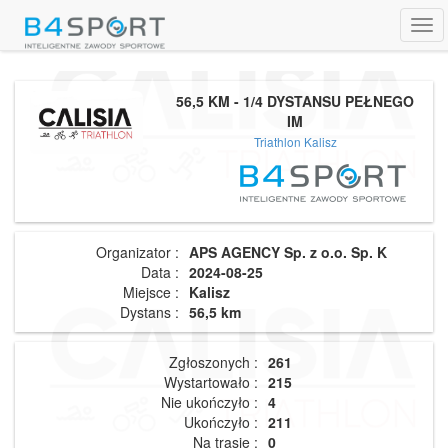
Tog
navi
56,5 KM - 1/4 DYSTANSU PEŁNEGO
IM
Triathlon Kalisz
Organizator :
APS AGENCY Sp. z o.o. Sp. K
Data :
2024-08-25
Miejsce :
Kalisz
Dystans :
56,5 km
Zgłoszonych :
261
Wystartowało :
215
Nie ukończyło :
4
Ukończyło :
211
Na trasie :
0