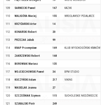
108
PIĄTYSZEK Grzegorz
79
WICHU WORKSHOP
109
SARNECKI Paweł
167
KAZIKI
110
WALIGÓRA Maciej
155
WROCŁAWSCY PEDALARZE
111
KRZYŻAŃSKI Artur
14
112
KONARSKI Robert
20
113
PRZEZAK Jakub
99
114
KNAP Przemysław
169
KLUB WYSOKOGÓRSKI KRAKÓW
115
ZAKRZEWSKI Robert
168
116
BOROWIAK Mariusz
135
117
WOJCIECHOWSKI Paweł
34
BPM STUDIO
118
KUCZYŃSKI Adam
217
VIKING
119
WASIELAK Joanna
27
120
SZCZEŚNIAK Szymon
115
SUCHOLESKIE NIEDŹWIEDZIE
121
SZUKALSKI Piotr
249