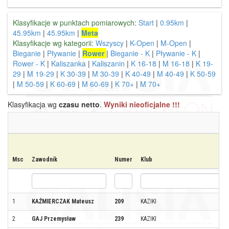
Klasyfikacje w punktach pomiarowych:
Start
|
0.95km
|
45.95km
|
45.95km
|
Meta
Klasyfikacje wg kategorii:
Wszyscy
|
K-Open
|
M-Open
|
Bieganie
|
Pływanie
|
Rower
|
Bieganie - K
|
Pływanie - K
|
Rower - K
|
Kaliszanka
|
Kaliszanin
|
K 16-18
|
M 16-18
|
K 19-
29
|
M 19-29
|
K 30-39
|
M 30-39
|
K 40-49
|
M 40-49
|
K 50-59
|
M 50-59
|
K 60-69
|
M 60-69
|
K 70+
|
M 70+
Klasyfikacja wg
czasu netto
.
Wyniki nieoficjalne !!!
Msc
Zawodnik
Numer
Klub
1
KAŹMIERCZAK Mateusz
209
KAZIKI
2
GAJ Przemysław
239
KAZIKI