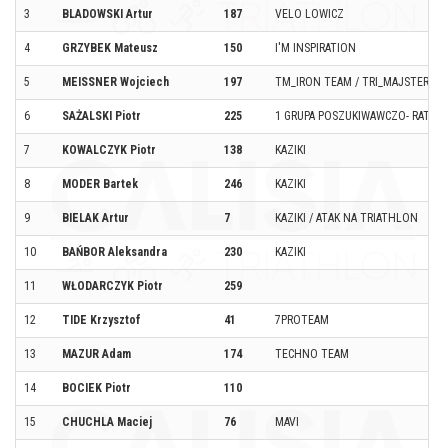
3
BLADOWSKI Artur
187
VELO LOWICZ
4
GRZYBEK Mateusz
150
I'M INSPIRATION
5
MEISSNER Wojciech
197
TM_IRON TEAM / TRI_MAJSTER
6
SAŻALSKI Piotr
225
1 GRUPA POSZUKIWAWCZO- RATOW
7
KOWALCZYK Piotr
138
KAZIKI
8
MODER Bartek
246
KAZIKI
9
BIELAK Artur
7
KAZIKI / ATAK NA TRIATHLON
10
BAŃBOR Aleksandra
230
KAZIKI
11
WŁODARCZYK Piotr
259
12
TIDE Krzysztof
41
7PROTEAM
13
MAZUR Adam
174
TECHNO TEAM
14
BOCIEK Piotr
110
15
CHUCHLA Maciej
76
MAVI