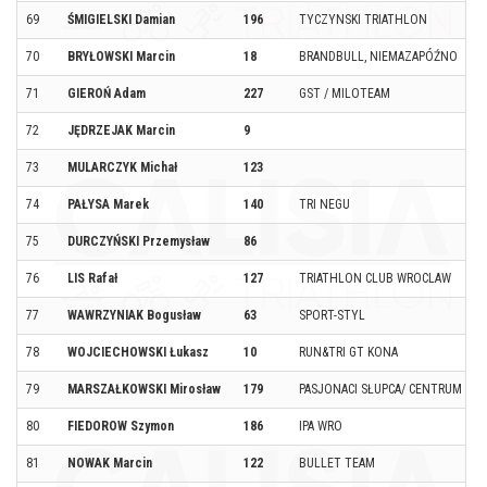
69
ŚMIGIELSKI Damian
196
TYCZYNSKI TRIATHLON
70
BRYŁOWSKI Marcin
18
BRANDBULL, NIEMAZAPÓŹNO
71
GIEROŃ Adam
227
GST / MILOTEAM
72
JĘDRZEJAK Marcin
9
73
MULARCZYK Michał
123
74
PAŁYSA Marek
140
TRI NEGU
75
DURCZYŃSKI Przemysław
86
76
LIS Rafał
127
TRIATHLON CLUB WROCLAW
77
WAWRZYNIAK Bogusław
63
SPORT-STYL
78
WOJCIECHOWSKI Łukasz
10
RUN&TRI GT KONA
79
MARSZAŁKOWSKI Mirosław
179
PASJONACI SŁUPCA/ CENTRUM S
80
FIEDOROW Szymon
186
IPA WRO
81
NOWAK Marcin
122
BULLET TEAM