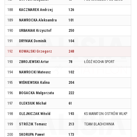
188
KACZMAREK Andrzej
126
189
NAWROCKA Aleksandra
101
190
URBANIAK Krzysztof
250
191
DRYNIAK Dominik
104
192
KOWALSKI Grzegorz
248
193
ZBROJEWSKI Artur
78
ŁÓDŹ KOCHA SPORT
194
NAWROCKI Mateusz
102
195
WIŚNIEWSKA Kalina
204
196
BOGACKA Malgorzata
222
197
OLEKSIUK Michał
61
198
OLEJNICZAK Witold
193
KS MARATON OSTRÓW WLKP.
199
STRÓZIK Tomasz
213
TEAM BLACHOWNIA
200
SKORUPA Paweł
173