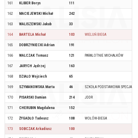
161
KLIBER Borys
111
162
MACIEJEWSKI Michał
242
163
WALISZEWSKI Jakub
33
164
BARTELA Michał
103
WIELUŃ BIEGA
165
DOBRZYNIECKI Adrian
191
166
WALCZAK Tomasz
121
PARALOTNIE MICHAŁKÓW
167
JARYCH Jędrzej
163
168
DZIAŁO Wojciech
65
169
SZYMANOWSKA Marta
46
SZKOŁA PODSTAWOWA SPECJALNA 
170
PISARSKI Damian
214
JDDR
171
CHERUBIN Magdalena
152
172
ŻYGADŁO Tadeusz
108
WOŁÓW-BIEGA
173
SOBCZAK Arkadiusz
100