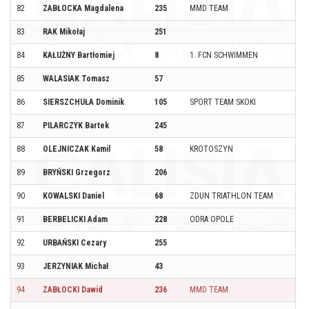
82
ZABŁOCKA Magdalena
235
MMD TEAM
83
RAK Mikołaj
251
84
KAŁUŻNY Bartłomiej
8
1. FCN SCHWIMMEN
85
WALASIAK Tomasz
57
86
SIERSZCHUŁA Dominik
105
SPORT TEAM SKOKI
87
PILARCZYK Bartek
245
88
OLEJNICZAK Kamil
58
KROTOSZYN
89
BRYŃSKI Grzegorz
206
90
KOWALSKI Daniel
68
ZDUN TRIATHLON TEAM
91
BERBELICKI Adam
228
ODRA OPOLE
92
URBAŃSKI Cezary
255
93
JERZYNIAK Michał
43
94
ZABŁOCKI Dawid
236
MMD TEAM