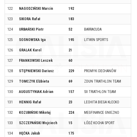
122
NAGODZIŃSKI Marcin
192
123
SIKORA Rafał
183
124
URBAŃSKI Piotr
52
BARRACUDA
125
SOSNOWSKA Iga
195
LITWIN SPORTS
126
GRALAK Karol
21
127
FRANKOWSKI Leszek
60
128
STĘPNIEWSKI Dariusz
229
PROMYK CIECHANÓW
129
TOMCZYK Elżbieta
69
ZDUN TRIATHLON TEAM
130
AUGUSTYNIAK Adrian
157
SII TRIATHLON TEAM
131
HENNIG Rafał
23
LECHITA BIEGA KŁECKO
132
KOZUBIŃSKI Mikołaj
224
MEGFINANCE GNIEZNO
133
SZCZEPAŃSKI Wojciech
15
ŁÓDŹ KOCHA SPORT
134
HĘĆKA Jakub
175