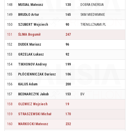
148
MUSIAŁ Mateusz
130
DOBRA ENERGIA
149
BRUDŁO Artur
165
SKM MIEDWIANIE
150
SZUBERT Wojciech
90
TRENUJZNAMI.PL
151
ŚLIWA Bogumił
247
152
DUDEK Mariusz
96
153
GRZELAK Łukasz
92
154
TIKHONOV Andrey
199
155
PŁÓCIENNICZAK Dariusz
106
156
KALUS Adam
200
157
BEDNARCZYK Jakub
153
BV
158
OLEWICZ Wojciech
19
159
STRASZEWSKI Michał
170
160
WARKOCKI Mateusz
232