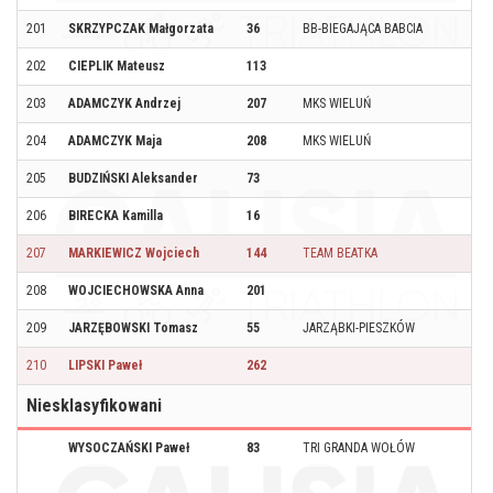
201
SKRZYPCZAK Małgorzata
36
BB-BIEGAJĄCA BABCIA
202
CIEPLIK Mateusz
113
203
ADAMCZYK Andrzej
207
MKS WIELUŃ
204
ADAMCZYK Maja
208
MKS WIELUŃ
205
BUDZIŃSKI Aleksander
73
206
BIRECKA Kamilla
16
207
MARKIEWICZ Wojciech
144
TEAM BEATKA
208
WOJCIECHOWSKA Anna
201
209
JARZĘBOWSKI Tomasz
55
JARZĄBKI-PIESZKÓW
210
LIPSKI Paweł
262
Niesklasyfikowani
WYSOCZAŃSKI Paweł
83
TRI GRANDA WOŁÓW