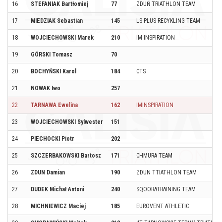
16
STEFANIAK Bartłomiej
77
ZDUŃ TRIATHLON TEAM
17
MIEDZIAK Sebastian
145
LS PLUS RECYKLING TEAM
18
WOJCIECHOWSKI Marek
210
IM INSPIRATION
19
GÓRSKI Tomasz
70
20
BOCHYŃSKI Karol
184
CTS
21
NOWAK Iwo
257
22
TARNAWA Ewelina
162
IMINSPIRATION
23
WOJCIECHOWSKI Sylwester
151
24
PIECHOCKI Piotr
202
25
SZCZERBAKOWSKI Bartosz
171
CHMURA TEAM
26
ZDUN Damian
190
ZDUN TTIATHLON TEAM
27
DUDEK Michał Antoni
240
SQOORATRAINING TEAM
28
MICHNIEWICZ Maciej
185
EUROVENT ATHLETIC