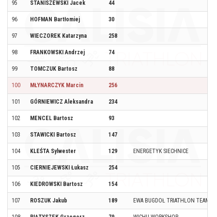
95
STANISZEWSKI Jacek
44
96
HOFMAN Bartłomiej
30
97
WIECZOREK Katarzyna
258
98
FRANKOWSKI Andrzej
74
99
TOMCZUK Bartosz
88
100
MŁYNARCZYK Marcin
256
101
GÓRNIEWICZ Aleksandra
234
102
MENCEL Bartosz
93
103
STAWICKI Bartosz
147
104
KLEŚTA Sylwester
129
ENERGETYK SIECHNICE
105
CIERNIEJEWSKI Łukasz
254
106
KIEDROWSKI Bartosz
154
107
ROSZUK Jakub
189
EWA BUGDOŁ TRIATHLON TEAM