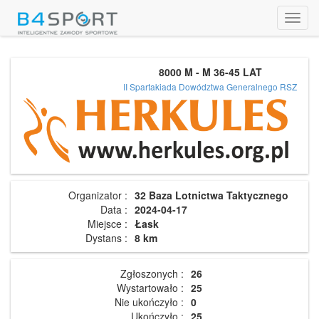
Toggl
navig
8000 M - M 36-45 LAT
II Spartakiada Dowództwa Generalnego RSZ
Organizator :
32 Baza Lotnictwa Taktycznego
Data :
2024-04-17
Miejsce :
Łask
Dystans :
8 km
Zgłoszonych :
26
Wystartowało :
25
Nie ukończyło :
0
Ukończyło :
25