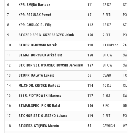
6
KPR. SMĘDA Bartosz
111
12 DZ
SZCZE
7
KPR. REZULAK Paweł
121
3 SLTr
POWID
8
KPR. CHRUŚCIEL Filip
112
12 DZ
SZCZE
9
ST.SZER.SPEC. GRZESZCZYK Jakub
120
2 SLT
POZN
10
ST.KPR. KIJOWSKI Marek
110
11 DKPanc
ŻAGAŃ
11
ST.MAT BORYSIUK Arkadiusz
128
8 FOW
ŚWINO
12
ST.CHOR.SZT. WOJCIECHOWSKI Jarosław
127
8 FOW
ŚWINO
13
ST.KPR. KALATA Łukasz
55
CSAiU
TORU
14
MŁ.CHOR. KRYSKE Bartosz
114
16 DZ
OLSZ
15
SZER. PIOTROWSKI Mariusz
117
1 SLT
ŚWIDW
16
ST.MAR.SPEC. PIONK Rafał
126
3 FO
GDYNI
17
ST.CHOR.SZT. OLESZKO Łukasz
119
2 SLT
POZN
18
ST.SIERŻ. STĘPIEŃ Marcin
57
CSWIiCH
WROC