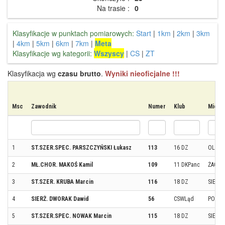
Na trasie :
0
Klasyfikacje w punktach pomiarowych:
Start
|
1km
|
2km
|
3km
|
4km
|
5km
|
6km
|
7km
|
Meta
Klasyfikacje wg kategorii:
Wszyscy
|
CS
|
ZT
Klasyfikacja wg
czasu brutto
.
Wyniki nieoficjalne !!!
Msc
Zawodnik
Numer
Klub
Miejs
1
ST.SZER.SPEC. PARSZCZYŃSKI Łukasz
113
16 DZ
OLSZ
2
MŁ.CHOR. MAKOŚ Kamil
109
11 DKPanc
ŻAGAŃ
3
ST.SZER. KRUBA Marcin
116
18 DZ
SIEDL
4
SIERŻ. DWORAK Dawid
56
CSWLąd
POZN
5
ST.SZER.SPEC. NOWAK Marcin
115
18 DZ
SIEDL