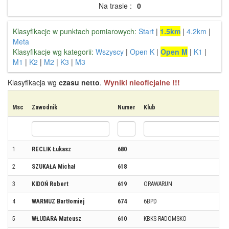
Na trasie :
0
Klasyfikacje w punktach pomiarowych:
Start
|
1.5km
|
4.2km
|
Meta
Klasyfikacje wg kategorii:
Wszyscy
|
Open K
|
Open M
|
K1
|
M1
|
K2
|
M2
|
K3
|
M3
Klasyfikacja wg
czasu netto
.
Wyniki nieoficjalne !!!
Msc
Zawodnik
Numer
Klub
1
RECLIK Łukasz
680
2
SZUKAŁA Michał
618
3
KIDOŃ Robert
619
ORAWARUN
4
WARMUZ Bartłomiej
674
6BPD
5
WŁUDARA Mateusz
610
KBKS RADOMSKO