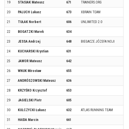
19
STASIAK Mateusz
671
TRAINERS.ORG
20
PALUCH Lukasz
673
XBRAIN TEAM
21
TUŁAK Norbert
606
UNLIMITED 2.0
22
BOGATZKI Marek
634
23
JESSA Andrzej
648
BIEGACZE JÓZEFA NOJI
24
KUCHARSKI Krystian
631
25
JAWOR Mateusz
642
26
WNUK Mirosław
655
27
ANDRÓSZOWSKI Mateusz
636
28
KRZYŚKO Krzysztof
653
29
JAGIELSKI Piotr
605
30
KULCZYCKI Łukasz
632
ATLAS RUNNING TEAM
31
HAIDA Marcin
661