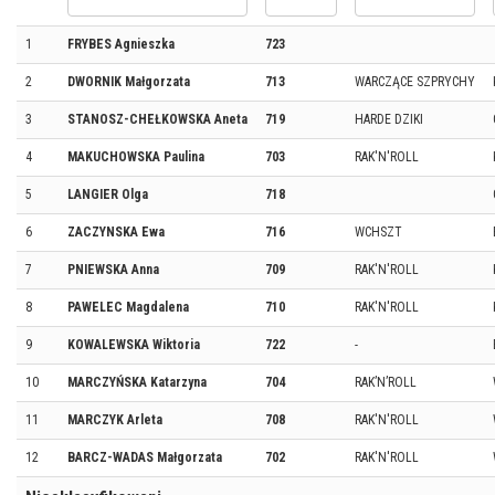
1
FRYBES Agnieszka
723
2
DWORNIK Małgorzata
713
WARCZĄCE SZPRYCHY
3
STANOSZ-CHEŁKOWSKA Aneta
719
HARDE DZIKI
4
MAKUCHOWSKA Paulina
703
RAK'N'ROLL
5
LANGIER Olga
718
6
ZACZYNSKA Ewa
716
WCHSZT
7
PNIEWSKA Anna
709
RAK'N'ROLL
8
PAWELEC Magdalena
710
RAK'N'ROLL
9
KOWALEWSKA Wiktoria
722
-
10
MARCZYŃSKA Katarzyna
704
RAK’N’ROLL
11
MARCZYK Arleta
708
RAK'N'ROLL
12
BARCZ-WADAS Małgorzata
702
RAK'N'ROLL