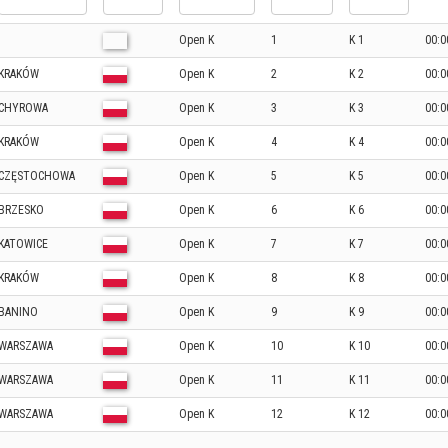
Open K
1
K 1
00:0
KRAKÓW
Open K
2
K 2
00:0
CHYROWA
Open K
3
K 3
00:0
KRAKÓW
Open K
4
K 4
00:0
CZĘSTOCHOWA
Open K
5
K 5
00:0
BRZESKO
Open K
6
K 6
00:0
KATOWICE
Open K
7
K 7
00:0
KRAKÓW
Open K
8
K 8
00:0
BANINO
Open K
9
K 9
00:0
WARSZAWA
Open K
10
K 10
00:0
WARSZAWA
Open K
11
K 11
00:0
WARSZAWA
Open K
12
K 12
00:0