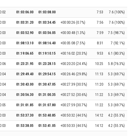
0:02
01:03:06.00
01:03:08.00
7:53
7.6 (100%)
0:03
01:03:31.20
01:03:34.45
+00:00:26 (0.7%)
7:56
7.6 (100%)
0:03
01:03:52.90
01:03:56.05
+00:00:48 (1.3%)
7:59
7.5 (98.7%)
0:03
01:08:13.10
01:08:16.40
+00:05:08 (7.5%)
8:31
7 (92.1%)
0:03
01:19:06.65
01:19:10.15
+00:16:02 (20.3%)
9:53
6.1 (80.3%)
0:06
01:23:21.95
01:23:28.15
+00:20:20 (24.4%)
10:25
5.8 (76.3%)
0:04
01:29:49.40
01:29:54.15
+00:26:46 (29.8%)
11:13
5.3 (69.7%)
0:04
01:30:43.00
01:30:47.05
+00:27:39 (30.5%)
11:20
5.3 (69.7%)
0:04
01:30:56.30
01:31:00.35
+00:27:52 (30.6%)
11:22
5.3 (69.7%)
0:05
01:31:01.85
01:31:07.80
+00:27:59 (30.7%)
11:22
5.3 (69.7%)
0:03
01:53:37.30
01:53:40.85
+00:50:32 (44.5%)
14:12
4.2 (55.3%)
0:03
01:53:38.05
01:53:41.05
+00:50:33 (44.5%)
14:12
4.2 (55.3%)