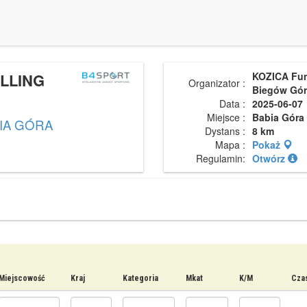
LLING
KOZICA Fu
Organizator :
Biegów Gór
Data :
2025-06-07
Miejsce :
Babia Góra
IA GÓRA
Dystans :
8 km
Mapa :
Pokaż
Regulamin:
Otwórz
Miejscowość
Kraj
Kategoria
Mkat
K/M
Czas