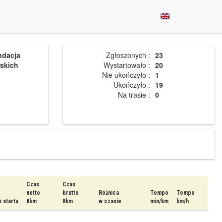
ndacja
Zgłoszonych :
23
skich
Wystartowało :
20
Nie ukończyło :
1
Ukończyło :
19
Na trasie :
0
Czas
Czas
netto
brutto
Różnica
Tempo
Tempo
 startu
8km
8km
w czasie
min/km
km/h