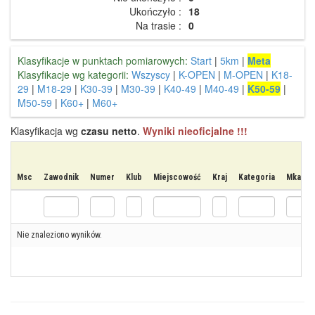
Ukończyło :
18
Na trasie :
0
Klasyfikacje w punktach pomiarowych:
Start
|
5km
|
Meta
Klasyfikacje wg kategorii:
Wszyscy
|
K-OPEN
|
M-OPEN
|
K18-
29
|
M18-29
|
K30-39
|
M30-39
|
K40-49
|
M40-49
|
K50-59
|
M50-59
|
K60+
|
M60+
Klasyfikacja wg
czasu netto
.
Wyniki nieoficjalne !!!
Msc
Zawodnik
Numer
Klub
Miejscowość
Kraj
Kategoria
Mkat
Nie znaleziono wyników.