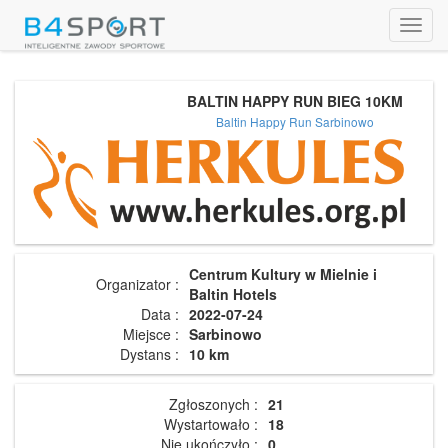
Toggl
navig
BALTIN HAPPY RUN BIEG 10KM
Baltin Happy Run Sarbinowo
Centrum Kultury w Mielnie i
Organizator :
Baltin Hotels
Data :
2022-07-24
Miejsce :
Sarbinowo
Dystans :
10 km
Zgłoszonych :
21
Wystartowało :
18
Nie ukończyło :
0