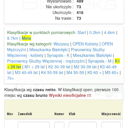
Wystartowało :
489
Nie ukończyło :
73
Ukończyło :
416
Na trasie :
73
Klasyfikacje w punktach pomiarowych:
Start
|
0.2km
|
4.4km
|
8.7km
|
Meta
Klasyfikacje wg kategorii:
Wszyscy
|
OPEN Kobiety
|
OPEN
Mężczyźni
|
Mieszkanka Białołęki
|
Pracownicy Służby
Więziennej - kobiety
|
Synapsis - K
|
Mieszkaniec Białołęki
|
Pracownicy Służby Więziennej - mężczyźni
|
Synapsis - M
|
K1
< 29 lat
|
M1 < 29 lat
|
K2 30-39 lat
|
M2 30-39 lat
|
K3 40-49
lat
|
M3 40-49 lat
|
K4 50-59 lat
|
M4 50-59
|
K5 60 +
|
M5 60+
|
70+
Klasyfikacja wg
czasu netto
. W klasyfikacji open, pierwsze 100
miejsc wg
czasu brutto
Wyniki nieoficjalne !!!
Msc
Zawodnik
Numer
Klub
Miejscowość
K