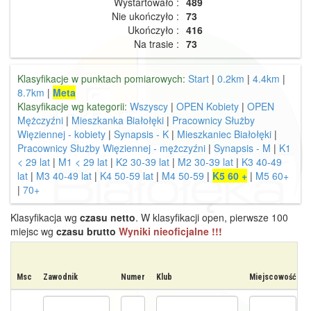
Wystartowało :
489
Nie ukończyło :
73
Ukończyło :
416
Na trasie :
73
Klasyfikacje w punktach pomiarowych:
Start
|
0.2km
|
4.4km
|
8.7km
|
Meta
Klasyfikacje wg kategorii:
Wszyscy
|
OPEN Kobiety
|
OPEN
Mężczyźni
|
Mieszkanka Białołęki
|
Pracownicy Służby
Więziennej - kobiety
|
Synapsis - K
|
Mieszkaniec Białołęki
|
Pracownicy Służby Więziennej - mężczyźni
|
Synapsis - M
|
K1
< 29 lat
|
M1 < 29 lat
|
K2 30-39 lat
|
M2 30-39 lat
|
K3 40-49
lat
|
M3 40-49 lat
|
K4 50-59 lat
|
M4 50-59
|
K5 60 +
|
M5 60+
|
70+
Klasyfikacja wg
czasu netto
. W klasyfikacji open, pierwsze 100
miejsc wg
czasu brutto
Wyniki nieoficjalne !!!
Msc
Zawodnik
Numer
Klub
Miejscowość