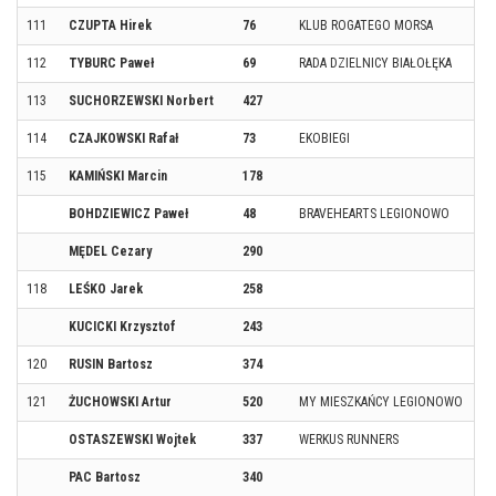
111
CZUPTA Hirek
76
KLUB ROGATEGO MORSA
112
TYBURC Paweł
69
RADA DZIELNICY BIAŁOŁĘKA
113
SUCHORZEWSKI Norbert
427
114
CZAJKOWSKI Rafał
73
EKOBIEGI
115
KAMIŃSKI Marcin
178
BOHDZIEWICZ Paweł
48
BRAVEHEARTS LEGIONOWO
MĘDEL Cezary
290
118
LEŚKO Jarek
258
KUCICKI Krzysztof
243
120
RUSIN Bartosz
374
121
ŻUCHOWSKI Artur
520
MY MIESZKAŃCY LEGIONOWO
OSTASZEWSKI Wojtek
337
WERKUS RUNNERS
PAC Bartosz
340