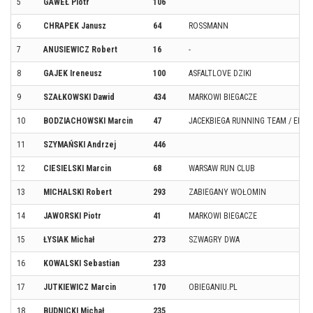
5
GAWEŁ Piotr
106
6
CHRAPEK Janusz
64
ROSSMANN
7
ANUSIEWICZ Robert
16
-
8
GAJEK Ireneusz
100
ASFALTLOVE DZIKI
9
SZAŁKOWSKI Dawid
434
MARKOWI BIEGACZE
10
BODZIACHOWSKI Marcin
47
JACEKBIEGA RUNNING TEAM / ERA
11
SZYMAŃSKI Andrzej
446
12
CIESIELSKI Marcin
68
WARSAW RUN CLUB
13
MICHALSKI Robert
293
ZABIEGANY WOŁOMIN
14
JAWORSKI Piotr
41
MARKOWI BIEGACZE
15
ŁYSIAK Michał
273
SZWAGRY DWA
16
KOWALSKI Sebastian
233
17
JUTKIEWICZ Marcin
170
OBIEGANIU.PL
18
BUDNICKI Michał
235