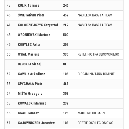
45
KULIK Tomasz
246
46
ŚMIETAŃSKI Piotr
452
NASIELSK BASZTA TEAM
47
KOŁODZIEJCZYK Krzysztof
212
NASIELSK BASZTA TEAM
48
WRONIEWSKI Mariusz
500
49
KOBYLEC Artur
207
50
OSIAL Mariusz
330
KB IM. PIOTRA SĘKOWSKIEGO
DĘBSKI Andrzej
81
52
GAWLIK Arkadiusz
108
BIEGAM NA TARCHOMINIE
53
SPYCHAŁA Piotr
413
54
MIŚTA Grzegorz
303
55
KOWALSKI Mariusz
232
56
GRAD Tomasz
126
MARKOWI BIEGACZE
57
GAJOWNICZEK Jarosław
103
BESTIE OCR LEGIONOWO