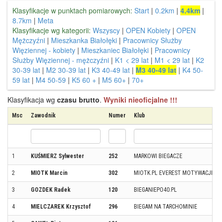
Klasyfikacje w punktach pomiarowych:
Start
|
0.2km
|
4.4km
|
8.7km
|
Meta
Klasyfikacje wg kategorii:
Wszyscy
|
OPEN Kobiety
|
OPEN
Mężczyźni
|
Mieszkanka Białołęki
|
Pracownicy Służby
Więziennej - kobiety
|
Mieszkaniec Białołęki
|
Pracownicy
Służby Więziennej - mężczyźni
|
K1 < 29 lat
|
M1 < 29 lat
|
K2
30-39 lat
|
M2 30-39 lat
|
K3 40-49 lat
|
M3 40-49 lat
|
K4 50-
59 lat
|
M4 50-59
|
K5 60 +
|
M5 60+
|
70+
Klasyfikacja wg
czasu brutto
.
Wyniki nieoficjalne !!!
Msc
Zawodnik
Numer
Klub
1
KUŚMIERZ Sylwester
252
MARKOWI BIEGACZE
2
MIOTK Marcin
302
MIOTK.PL EVEREST MOTYWACJI
3
GOZDEK Radek
120
BIEGANIEPO40.PL
4
MIELCZAREK Krzysztof
296
BIEGAM NA TARCHOMINIE