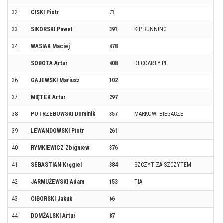
32
CISKI Piotr
71
33
SIKORSKI Paweł
391
KIP RUNNING
34
WASIAK Maciej
478
SOBOTA Artur
408
DECOARTY.PL
36
GAJEWSKI Mariusz
102
37
MIĘTEK Artur
297
38
POTRZEBOWSKI Dominik
357
MARKOWI BIEGACZE
39
LEWANDOWSKI Piotr
261
40
RYMKIEWICZ Zbigniew
376
41
SEBASTIAN Kręgiel
384
SZCZYT ZA SZCZYTEM
42
JARMUŻEWSKI Adam
153
TIA
43
CIBORSKI Jakub
66
44
DOMŻALSKI Artur
87