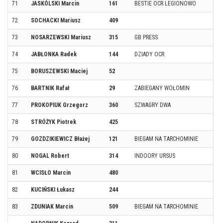
71
JASKÓLSKI Marcin
161
BESTIE OCR LEGIONOWO
72
SOCHACKI Mariusz
409
73
NOSARZEWSKI Mariusz
315
GB PRESS
74
JABŁONKA Radek
144
DZIADY OCR
75
BORUSZEWSKI Maciej
52
76
BARTNIK Rafał
29
ZABIEGANY WOŁOMIN
77
PROKOPIUK Grzegorz
360
SZWAGRY DWA
78
STRÓŻYK Piotrek
425
79
GOZDZIKIEWICZ Błażej
121
BIEGAM NA TARCHOMINIE
80
NOGAL Robert
314
INDOORY URSUS
81
WCISŁO Marcin
480
82
KUCIŃSKI Łukasz
244
83
ZDUNIAK Marcin
509
BIEGAM NA TARCHOMINIE