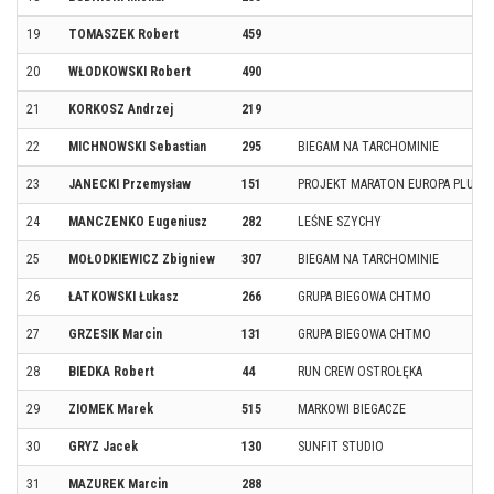
19
TOMASZEK Robert
459
20
WŁODKOWSKI Robert
490
21
KORKOSZ Andrzej
219
22
MICHNOWSKI Sebastian
295
BIEGAM NA TARCHOMINIE
23
JANECKI Przemysław
151
PROJEKT MARATON EUROPA PLUS 
24
MANCZENKO Eugeniusz
282
LEŚNE SZYCHY
25
MOŁODKIEWICZ Zbigniew
307
BIEGAM NA TARCHOMINIE
26
ŁATKOWSKI Łukasz
266
GRUPA BIEGOWA CHTMO
27
GRZESIK Marcin
131
GRUPA BIEGOWA CHTMO
28
BIEDKA Robert
44
RUN CREW OSTROŁĘKA
29
ZIOMEK Marek
515
MARKOWI BIEGACZE
30
GRYZ Jacek
130
SUNFIT STUDIO
31
MAZUREK Marcin
288