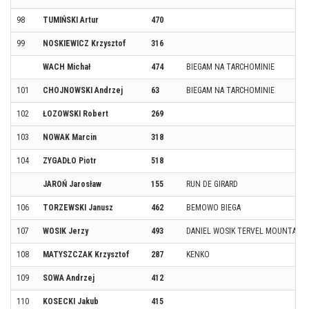
98
TUMIŃSKI Artur
470
99
NOSKIEWICZ Krzysztof
316
WACH Michał
474
BIEGAM NA TARCHOMINIE
101
CHOJNOWSKI Andrzej
63
BIEGAM NA TARCHOMINIE
102
ŁOZOWSKI Robert
269
103
NOWAK Marcin
318
104
ZYGADŁO Piotr
518
JAROŃ Jarosław
155
RUN DE GIRARD
106
TORZEWSKI Janusz
462
BEMOWO BIEGA
107
WOSIK Jerzy
493
DANIEL WOSIK TERVEL MOUNTAIN
108
MATYSZCZAK Krzysztof
287
KENKO
109
SOWA Andrzej
412
110
KOSECKI Jakub
415