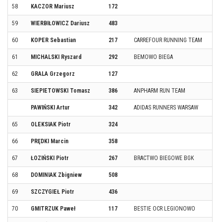
58
KACZOR Mariusz
172
59
WIERBIŁOWICZ Dariusz
483
60
KOPER Sebastian
217
CARREFOUR RUNNING TEAM
61
MICHALSKI Ryszard
292
BEMOWO BIEGA
62
GRALA Grzegorz
127
63
SIEPIETOWSKI Tomasz
386
ANPHARM RUN TEAM
PAWIŃSKI Artur
342
ADIDAS RUNNERS WARSAW
65
OLEKSIAK Piotr
324
66
PRĘDKI Marcin
358
67
ŁOZIŃSKI Piotr
267
BRACTWO BIEGOWE BGK
68
DOMINIAK Zbigniew
508
69
SZCZYGIEŁ Piotr
436
70
GMITRZUK Paweł
117
BESTIE OCR LEGIONOWO