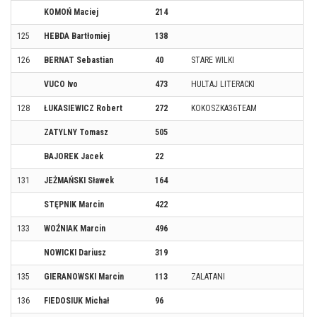
KOMOŃ Maciej
214
125
HEBDA Bartłomiej
138
126
BERNAT Sebastian
40
STARE WILKI
VUCO Ivo
473
HULTAJ LITERACKI
128
ŁUKASIEWICZ Robert
272
KOKOSZKA36TEAM
ZATYLNY Tomasz
505
BAJOREK Jacek
22
131
JEŻMAŃSKI Sławek
164
STĘPNIK Marcin
422
133
WOŹNIAK Marcin
496
NOWICKI Dariusz
319
135
GIERANOWSKI Marcin
113
ZALATANI
136
FIEDOSIUK Michał
96