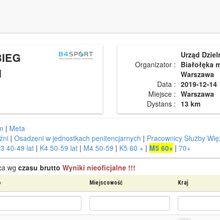
BIEG
Urząd Dziel
Organizator :
Białołęka m
I
Warszawa
Data :
2019-12-14
Miejsce :
Warszawa
Dystans :
13 km
m
|
Meta
źni
|
Osadzeni w jednostkach penitencjarnych
|
Pracownicy Służby Więz
3 40-49 lat
|
K4 50-59 lat
|
M4 50-59
|
K5 60 +
|
M5 60+
|
70+
sca wg
czasu brutto
Wyniki nieoficjalne !!!
b
Miejscowość
Kraj