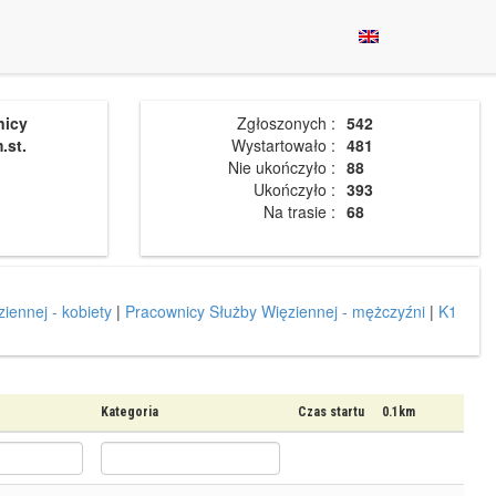
nicy
Zgłoszonych :
542
.st.
Wystartowało :
481
Nie ukończyło :
88
Ukończyło :
393
Na trasie :
68
iennej - kobiety
|
Pracownicy Służby Więziennej - mężczyźni
|
K1
Kategoria
Czas startu
0.1km