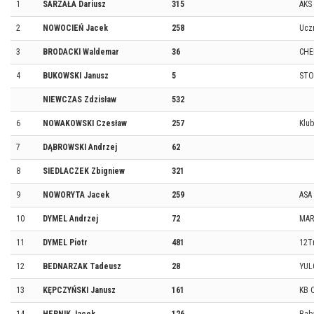
1
SARZAŁA Dariusz
315
AKS
2
NOWOCIEŃ Jacek
258
Ucz
3
BRODACKI Waldemar
36
CHE
4
BUKOWSKI Janusz
5
STO
NIEWCZAS Zdzisław
532
6
NOWAKOWSKI Czesław
257
Klu
7
DĄBROWSKI Andrzej
62
8
SIEDLACZEK Zbigniew
321
9
NOWORYTA Jacek
259
ASA
10
DYMEL Andrzej
72
MAR
11
DYMEL Piotr
481
12Tr
12
BEDNARZAK Tadeusz
28
YUL
13
KĘPCZYŃSKI Janusz
161
KB 