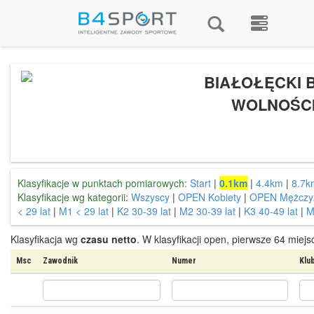
BIAŁOŁĘCKI 
WOLNOŚC
Klasyfikacje w punktach pomiarowych:
Start
|
0.1km
|
4.4km
|
8.7k
Klasyfikacje wg kategorii:
Wszyscy
|
OPEN Kobiety
|
OPEN Mężczy
< 29 lat
|
M1 < 29 lat
|
K2 30-39 lat
|
M2 30-39 lat
|
K3 40-49 lat
|
M
Klasyfikacja wg
czasu netto
. W klasyfikacji open, pierwsze 64 miej
Msc
Zawodnik
Numer
Klu