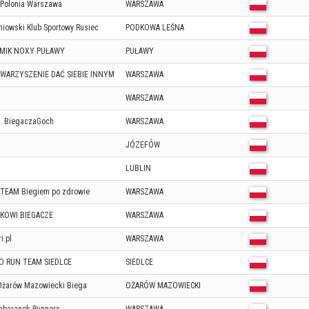
 Polonia Warszawa
WARSZAWA
niowski Klub Sportowy Rusiec
PODKOWA LEŚNA
MIK NOXY PUŁAWY
PUŁAWY
WARZYSZENIE DAĆ SIEBIE INNYM
WARSZAWA
WARSZAWA
b. BiegaczaGoch
WARSZAWA
JÓZEFÓW
LUBLIN
 TEAM Biegiem po zdrowie
WARSZAWA
KOWI BIEGACZE
WARSZAWA
i.pl
WARSZAWA
O RUN TEAM SIEDLCE
SIEDLCE
Ożarów Mazowiecki Biega
OŻARÓW MAZOWIECKI