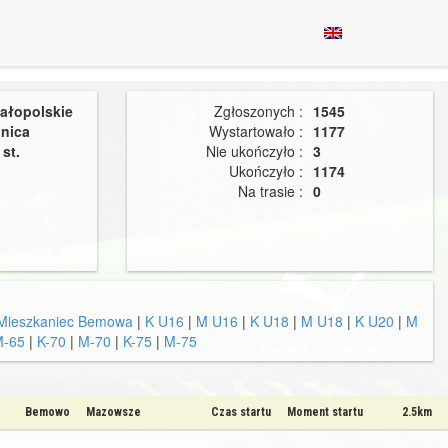
ałopolskie
Zgłoszonych :
1545
lnica
Wystartowało :
1177
st.
Nie ukończyło :
3
Ukończyło :
1174
Na trasie :
0
Mieszkaniec Bemowa
|
K U16
|
M U16
|
K U18
|
M U18
|
K U20
|
M
M-65
|
K-70
|
M-70
|
K-75
|
M-75
Bemowo
Mazowsze
Czas startu
Moment startu
2.5km