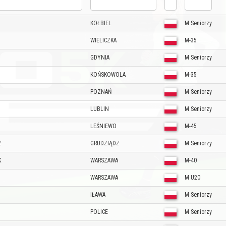
KOŁBIEL
M Seniorzy
M
WIELICZKA
M-35
GDYNIA
M Seniorzy
KOŃSKOWOLA
M-35
POZNAŃ
M Seniorzy
LUBLIN
M Seniorzy
LEŚNIEWO
M-45
Z
GRUDZIĄDZ
M Seniorzy
K
WARSZAWA
M-40
WARSZAWA
M U20
IŁAWA
M Seniorzy
POLICE
M Seniorzy