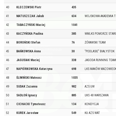
40
KLECZEWSKI Piotr
435
41
MATUSZCZAK Jakub
634
WOJSKOWA AKADEMIA T
42
TABACZYŃSKI Maciej
1041
43
KACZYŃSKA Paulina
385
WMLKS POMORZE STAR
44
BOROŃSKI Stefan
76
ŻÓRAWSKI TEAM
45
BAŃKOWSKA Anna
30
"PODLASIE" BIAŁYSTOK
46
JAGUSIAK Maciej
338
JAGODA RUNNING TEAM
47
NAPIÓRKOWSKA Katarzyna
698
LKS MAKÓW MAZOWIECK
48
ŚLIWIŃSKI Mateusz
1035
49
SUDAK Zuzanna
982
AZS UW
50
SADŁOŃ Ignacy
885
UKS 48 WARSZAWA
51
CICHACKI Tymoteusz
134
KONDYCJA
52
KUREK Jarosław
549
KU AZS WAT