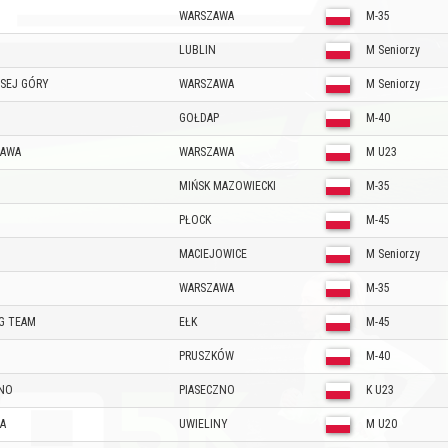
WARSZAWA
M-35
LUBLIN
M Seniorzy
SEJ GÓRY
WARSZAWA
M Seniorzy
GOŁDAP
M-40
ZAWA
WARSZAWA
M U23
MIŃSK MAZOWIECKI
M-35
PŁOCK
M-45
MACIEJOWICE
M Seniorzy
WARSZAWA
M-35
G TEAM
EŁK
M-45
PRUSZKÓW
M-40
ZNO
PIASECZNO
K U23
A
UWIELINY
M U20