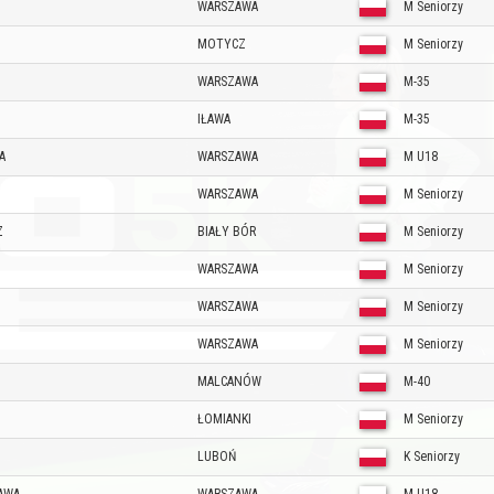
WARSZAWA
M Seniorzy
MOTYCZ
M Seniorzy
WARSZAWA
M-35
IŁAWA
M-35
A
WARSZAWA
M U18
WARSZAWA
M Seniorzy
Z
BIAŁY BÓR
M Seniorzy
WARSZAWA
M Seniorzy
WARSZAWA
M Seniorzy
WARSZAWA
M Seniorzy
MALCANÓW
M-40
ŁOMIANKI
M Seniorzy
LUBOŃ
K Seniorzy