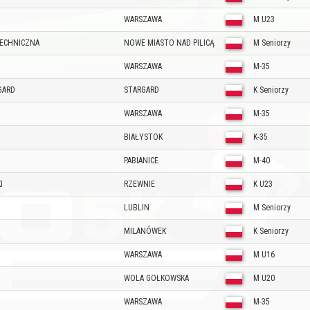
WARSZAWA
M U23
ECHNICZNA
NOWE MIASTO NAD PILICĄ
M Seniorzy
WARSZAWA
M-35
GARD
STARGARD
K Seniorzy
WARSZAWA
M-35
BIAŁYSTOK
K-35
PABIANICE
M-40
I
RZEWNIE
K U23
LUBLIN
M Seniorzy
MILANÓWEK
K Seniorzy
WARSZAWA
M U16
WOLA GOŁKOWSKA
M U20
WARSZAWA
M-35