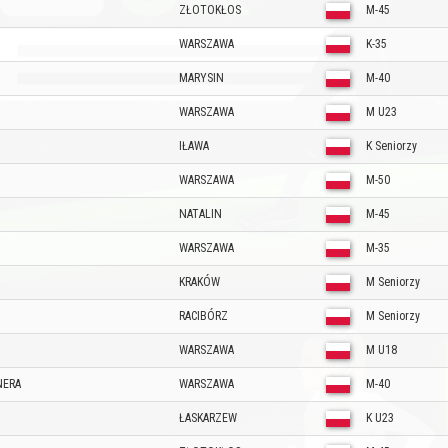
ZŁOTOKŁOS
M-45
WARSZAWA
K-35
MARYSIN
M-40
WARSZAWA
M U23
IŁAWA
K Seniorzy
WARSZAWA
M-50
NATALIN
M-45
WARSZAWA
M-35
M
KRAKÓW
M Seniorzy
RACIBÓRZ
M Seniorzy
WARSZAWA
M U18
NERA
WARSZAWA
M-40
ŁASKARZEW
K U23