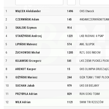
1
WIĄCEK Alekdander
1496
OKS Otwock
2
CZERWIŃSKI Adam
145
#ADAMCZERWIŃSKITEA
3
SKALSKI Szymon
914
4
STARŻYŃSKI Andrzej
1221
LKB RUDNIK/ 4 PSAP
5
LIPIŃSKI Mateusz
574
AML SŁUPSK
6
ŻUCHOWSKI Michał
1205
RLTL GGG RADOM
7
KUJAWSKI Grzegorz
541
LKS ZIEMI PUCKIEJ PUCK
8
ARENDT Kacper
15
GKS OLIMPIA GRUDZIĄD
9
GIŻYŃSKI Mariusz
244
GIŻA TEAM / TKKF PŁOC
10
SUCHAN Jakub
979
UKS G8 BIELANY
11
PRZYBYŁA Adrian
829
RUN GOKU TEAM
12
WILK Adrian
1121
SWIM TRI RZESZÓW