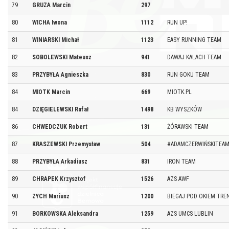
79
GRUZA Marcin
297
80
WICHA Iwona
1112
RUN UP!
81
WINIARSKI Michał
1123
EASY RUNNING TEAM
82
SOBOLEWSKI Mateusz
941
DAWAJ KALACH TEAM
83
PRZYBYŁA Agnieszka
830
RUN GOKU TEAM
84
MIOTK Marcin
669
MIOTK.PL
84
DZIĘGIELEWSKI Rafał
1498
KB WYSZKÓW
86
CHWEDCZUK Robert
131
ŻÓRAWSKI TEAM
87
KRASZEWSKI Przemysław
504
#ADAMCZERWIŃSKITEA
88
PRZYBYŁA Arkadiusz
831
IRON TEAM
89
CHRAPEK Krzysztof
1526
AZS AWF
90
ZYCH Mariusz
1200
BIEGAJ POD OKIEM TRE
91
BORKOWSKA Aleksandra
1259
AZS UMCS LUBLIN