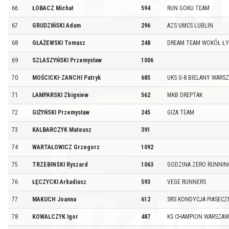
66
ŁOBACZ Michał
594
RUN GOKU TEAM
67
GRUDZIŃSKI Adam
296
AZS UMCS LUBLIN
68
GŁAŻEWSKI Tomasz
248
DREAM TEAM WOKÓŁ ŁY
69
SZLASZYŃSKI Przemysław
1006
70
MOŚCICKI-ZANCHI Patryk
685
UKS G-8 BIELANY WARS
71
LAMPARSKI Zbigniew
562
MKB DREPTAK
72
GIŻYŃSKI Przemysław
245
GIŻA TEAM
73
KALBARCZYK Mateusz
391
74
WARTAŁOWICZ Grzegorz
1092
75
TRZEBINSKI Ryszard
1063
GODZINA ZERO RUNNIN
76
ŁĘCZYCKI Arkadiusz
593
VEGE RUNNERS
77
MAKUCH Joanna
612
SRS KONDYCJA PIASEC
78
KOWALCZYK Igor
487
KS CHAMPION WARSZAW