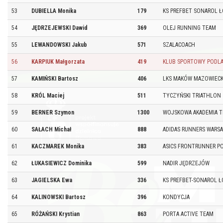
53
DUBIELLA Monika
179
KS PREFBET SONAROL 
54
JĘDRZEJEWSKI Dawid
369
OLEJ RUNNING TEAM
55
LEWANDOWSKI Jakub
571
SZALACOACH
56
KARPIUK Małgorzata
419
KLUB SPORTOWY PODLA
57
KAMIŃSKI Bartosz
406
LKS MAKÓW MAZOWIECK
58
KRÓL Maciej
511
TYCZYŃSKI TRIATHLON
59
BERNER Szymon
1300
WOJSKOWA AKADEMIA T
60
SAŁACH Michał
888
ADIDAS RUNNERS WARS
61
KACZMAREK Monika
383
ASICS FRONTRUNNER P
62
ŁUKASIEWICZ Dominika
599
NADIR JĘDRZEJÓW
63
JAGIELSKA Ewa
336
KS PREFBET-SONAROL 
64
KALINOWSKI Bartosz
396
KONDYCJA
65
RÓŻAŃSKI Krystian
863
PORTA ACTIVE TEAM