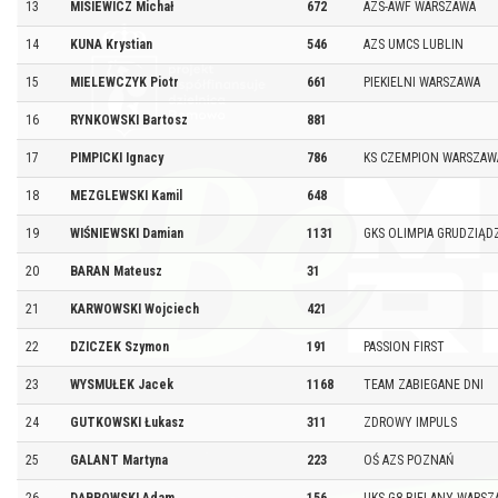
13
MISIEWICZ Michał
672
AZS-AWF WARSZAWA
14
KUNA Krystian
546
AZS UMCS LUBLIN
15
MIELEWCZYK Piotr
661
PIEKIELNI WARSZAWA
16
RYNKOWSKI Bartosz
881
17
PIMPICKI Ignacy
786
KS CZEMPION WARSZAW
18
MEZGLEWSKI Kamil
648
19
WIŚNIEWSKI Damian
1131
GKS OLIMPIA GRUDZIĄD
20
BARAN Mateusz
31
21
KARWOWSKI Wojciech
421
22
DZICZEK Szymon
191
PASSION FIRST
23
WYSMUŁEK Jacek
1168
TEAM ZABIEGANE DNI
24
GUTKOWSKI Łukasz
311
ZDROWY IMPULS
25
GALANT Martyna
223
OŚ AZS POZNAŃ