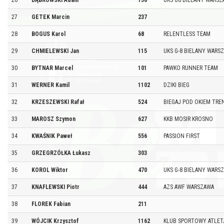
26
DĄBROWSKI Adam
156
UKS G8 BIELANY WARSZ
27
GETEK Marcin
237
28
BOGUS Karol
68
RELENTLESS TEAM
29
CHMIELEWSKI Jan
115
UKS G-8 BIELANY WARS
30
BYTNAR Marcel
101
PAWKO RUNNER TEAM
31
WERNER Kamil
1102
DZIKI BIEG
32
KRZESZEWSKI Rafał
524
BIEGAJ POD OKIEM TRE
33
MAROSZ Szymon
627
KKB MOSIR KROSNO
34
KWAŚNIK Paweł
556
PASSION FIRST
35
GRZEGRZÓŁKA Łukasz
303
36
KOROL Wiktor
470
UKS G-8 BIELANY WARS
37
KNAFLEWSKI Piotr
444
AZS AWF WARSZAWA
38
FLOREK Fabian
211
39
WÓJCIK Krzysztof
1162
KLUB SPORTOWY ATLET