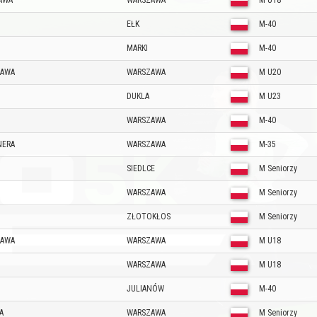
AWA
WARSZAWA
M U18
EŁK
M-40
MARKI
M-40
ZAWA
WARSZAWA
M U20
DUKLA
M U23
WARSZAWA
M-40
NERA
WARSZAWA
M-35
SIEDLCE
M Seniorzy
WARSZAWA
M Seniorzy
ZŁOTOKŁOS
M Seniorzy
ZAWA
WARSZAWA
M U18
WARSZAWA
M U18
JULIANÓW
M-40
A
WARSZAWA
M Seniorzy