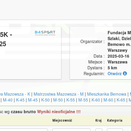
5K -
Fundacja M
Szlaki, Dzie
Organizator :
25
Bemowo m. 
Warszawy
Data :
2025-03-16
Miejsce :
Warszawa
Dystans :
5 km
Regulamin:
Otwórz
wa Mazowsza - K
|
Mistrzostwa Mazowsza - M
|
Mieszkanka Bemowa
|
|
M-40
|
K-45
|
M-45
|
K-50
|
M-50
|
K-55
|
M-55
|
K-60
|
M-60
|
K-65
|
jsc wg
czasu brutto
Wyniki nieoficjalne !!!
Miejscowość
Kraj
Kategoria