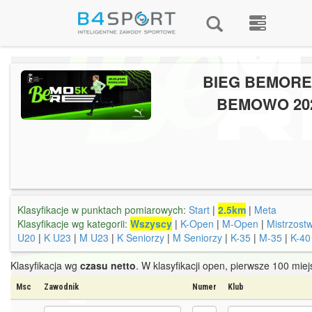
BIEG BEMORE
BEMOWO 20
Klasyfikacje w punktach pomiarowych:
Start
|
2.5km
|
Meta
Klasyfikacje wg kategorii:
Wszyscy
|
K-Open
|
M-Open
|
Mistrzost
U20
|
K U23
|
M U23
|
K Seniorzy
|
M Seniorzy
|
K-35
|
M-35
|
K-40
Klasyfikacja wg
czasu netto
. W klasyfikacji open, pierwsze 100 mie
Msc
Zawodnik
Numer
Klub