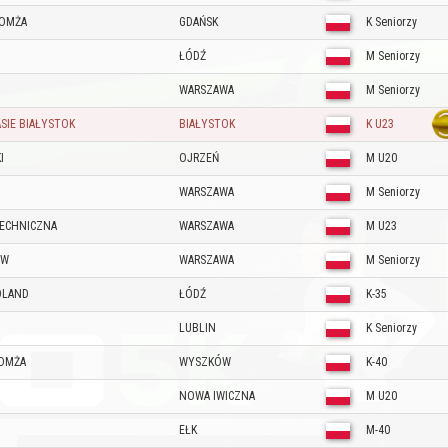
ŁOMŻA
GDAŃSK
K Seniorzy
ŁÓDŹ
M Seniorzy
WARSZAWA
M Seniorzy
SIE BIAŁYSTOK
BIAŁYSTOK
K U23
I
OJRZEŃ
M U20
WARSZAWA
M Seniorzy
ECHNICZNA
WARSZAWA
M U23
AW
WARSZAWA
M Seniorzy
OLAND
ŁÓDŹ
K-35
LUBLIN
K Seniorzy
ŁOMŻA
WYSZKÓW
K-40
NOWA IWICZNA
M U20
EŁK
M-40