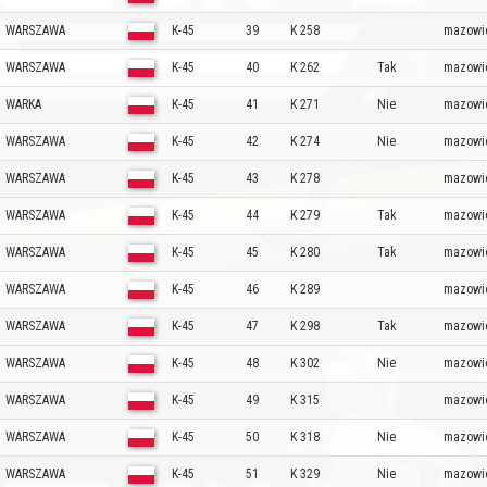
WARSZAWA
K-45
39
K 258
mazowi
WARSZAWA
K-45
40
K 262
Tak
mazowi
WARKA
K-45
41
K 271
Nie
mazowi
WARSZAWA
K-45
42
K 274
Nie
mazowi
WARSZAWA
K-45
43
K 278
mazowi
WARSZAWA
K-45
44
K 279
Tak
mazowi
WARSZAWA
K-45
45
K 280
Tak
mazowi
WARSZAWA
K-45
46
K 289
mazowi
WARSZAWA
K-45
47
K 298
Tak
mazowi
WARSZAWA
K-45
48
K 302
Nie
mazowi
WARSZAWA
K-45
49
K 315
mazowi
WARSZAWA
K-45
50
K 318
Nie
mazowi
WARSZAWA
K-45
51
K 329
Nie
mazowi