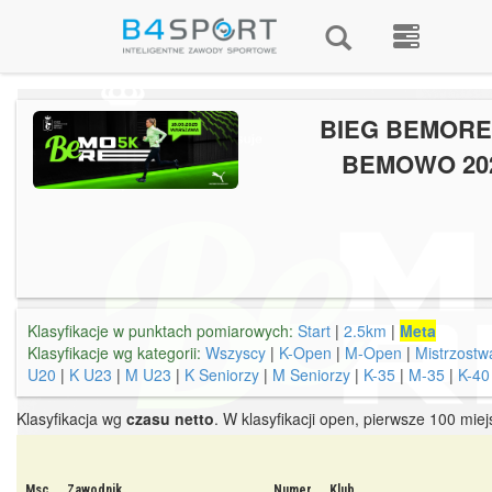
BIEG BEMORE
BEMOWO 20
Klasyfikacje w punktach pomiarowych:
Start
|
2.5km
|
Meta
Klasyfikacje wg kategorii:
Wszyscy
|
K-Open
|
M-Open
|
Mistrzostw
U20
|
K U23
|
M U23
|
K Seniorzy
|
M Seniorzy
|
K-35
|
M-35
|
K-40
Klasyfikacja wg
czasu netto
. W klasyfikacji open, pierwsze 100 mie
Msc
Zawodnik
Numer
Klub