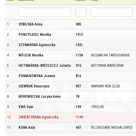
1
SYBILSKA Anna
985
2
PONCYLIUSZ Monika
1513
3
SZYMAŃSKA Agnieszka
1021
4
WÓJCIK Monika
1158
BIEGAM NA TARCHOMINIE
5
HETMAŃSKA-WRZESZCZ Jolanta
316
AKTYWNA WARSZAWA
6
POMIANOWSKA Joanna
816
7
SIEWRUK Katarzyna
907
WARSAW RUN CLUB
8
BOROWIECKA Lucyna Anna
78
9
EWA Sam
199
TRICLUB
10
ZWIERZYŃSKA Agnieszka
1199
11
KOBA Ania
447
ROZBIEGANE MICHAŁOWICE