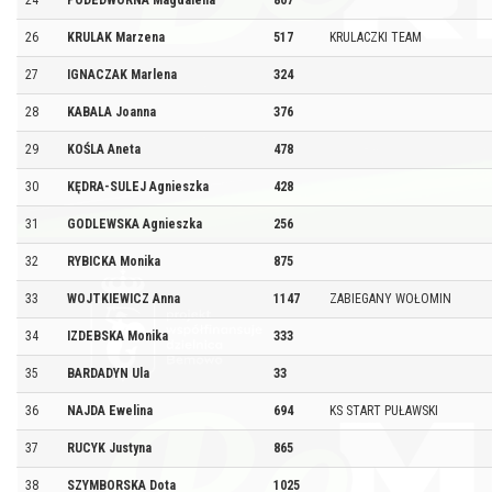
24
PODEDWORNA Magdalena
807
26
KRULAK Marzena
517
KRULACZKI TEAM
27
IGNACZAK Marlena
324
28
KABALA Joanna
376
29
KOŚLA Aneta
478
30
KĘDRA-SULEJ Agnieszka
428
31
GODLEWSKA Agnieszka
256
32
RYBICKA Monika
875
33
WOJTKIEWICZ Anna
1147
ZABIEGANY WOŁOMIN
34
IZDEBSKA Monika
333
35
BARDADYN Ula
33
36
NAJDA Ewelina
694
KS START PUŁAWSKI
37
RUCYK Justyna
865
38
SZYMBORSKA Dota
1025