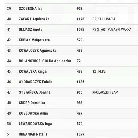
39
SZCZESNA Iza
993
40
ZAPART Agnieszka
1178
DZIKA HUSARIA
41
ULIJASZ Aneta
1075
KS START PUŁASKI WARKA
42
KUBIAK Małgorzata
529
43
KOWALCZYK Agnieszka
482
44
BOJANOWICZ-GOŁDA Agnieszka
72
45
KOWALSKA Kinga
488
12TRI.PL
46
WŁODARCZYK Eulalia
1136
47
STEFAŃSKA Joanna
966
KRULACZKI TEAM
48
SUDER Dominika
983
49
KOZŁOWSKA Anna
497
50
LEWANDOWSKA Inga
570
51
URBANIAK Natalia
1079