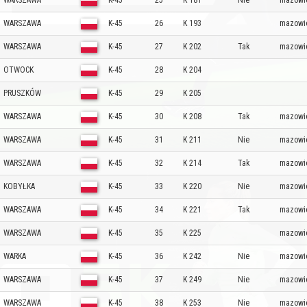
WARSZAWA
K-45
25
K 181
Nie
mazowi
WARSZAWA
K-45
26
K 193
mazowi
WARSZAWA
K-45
27
K 202
Tak
mazowi
OTWOCK
K-45
28
K 204
PRUSZKÓW
K-45
29
K 205
WARSZAWA
K-45
30
K 208
Tak
mazowi
WARSZAWA
K-45
31
K 211
Nie
mazowi
WARSZAWA
K-45
32
K 214
Tak
mazowi
KOBYŁKA
K-45
33
K 220
Nie
mazowi
WARSZAWA
K-45
34
K 221
Tak
mazowi
WARSZAWA
K-45
35
K 225
mazowi
WARKA
K-45
36
K 242
Nie
mazowi
WARSZAWA
K-45
37
K 249
Nie
mazowi
WARSZAWA
K-45
38
K 253
Nie
mazowi