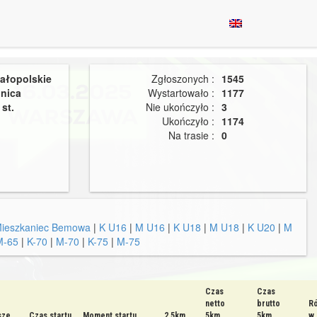
ałopolskie
Zgłoszonych :
1545
lnica
Wystartowało :
1177
st.
Nie ukończyło :
3
Ukończyło :
1174
Na trasie :
0
ieszkaniec Bemowa
|
K U16
|
M U16
|
K U18
|
M U18
|
K U20
|
M
M-65
|
K-70
|
M-70
|
K-75
|
M-75
Czas
Czas
netto
brutto
Ró
sze
Czas startu
Moment startu
2.5km
5km
5km
w 