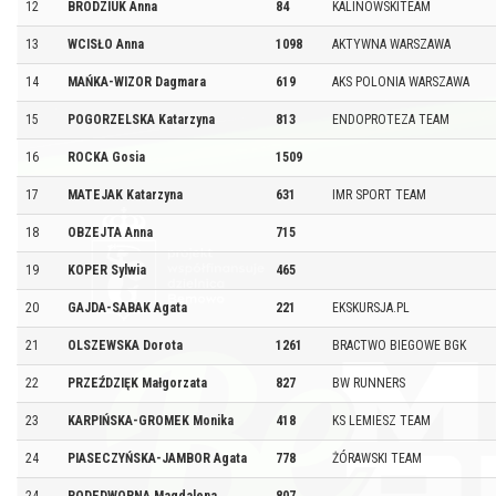
12
BRODZIUK Anna
84
KALINOWSKITEAM
13
WCISŁO Anna
1098
AKTYWNA WARSZAWA
14
MAŃKA-WIZOR Dagmara
619
AKS POLONIA WARSZAWA
15
POGORZELSKA Katarzyna
813
ENDOPROTEZA TEAM
16
ROCKA Gosia
1509
17
MATEJAK Katarzyna
631
IMR SPORT TEAM
18
OBZEJTA Anna
715
19
KOPER Sylwia
465
20
GAJDA-SABAK Agata
221
EKSKURSJA.PL
21
OLSZEWSKA Dorota
1261
BRACTWO BIEGOWE BGK
22
PRZEŹDZIĘK Małgorzata
827
BW RUNNERS
23
KARPIŃSKA-GROMEK Monika
418
KS LEMIESZ TEAM
24
PIASECZYŃSKA-JAMBOR Agata
778
ŻÓRAWSKI TEAM