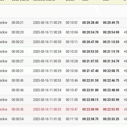
eckie
00:00:21
2025-03-16 11:00:29
00:10:01
00:20:28.40
00:20:49.75
eckie
00:00:20
2025-03-16 11:00:28
00:10:04
00:20:34.70
00:20:54.90
+0
eckie
00:00:22
2025-03-16 11:00:30
00:10:11
00:20:47.90
00:21:10.50
+0
eckie
00:00:26
2025-03-16 11:00:34
00:10:25
00:20:53.55
00:21:19.70
+0
eckie
00:00:27
2025-03-16 11:00:35
00:10:28
00:21:07.55
00:21:34.70
+0
eckie
00:00:21
2025-03-16 11:00:29
00:10:36
00:21:47.40
00:22:08.75
+0
eckie
00:00:45
2025-03-16 11:00:53
00:10:46
00:22:01.50
00:22:46.75
+0
00:00:46
2025-03-16 11:00:54
00:10:47
00:22:01.80
00:22:48.00
+0
eckie
00:00:55
2025-03-16 11:01:03
00:11:00
00:22:08.15
00:23:03.90
+0
eckie
00:00:45
2025-03-16 11:00:53
00:10:47
00:22:08.90
00:22:53.95
+0
eckie
00:00:54
2025-03-16 11:01:02
00:11:18
00:22:38.75
00:23:33.25
+0