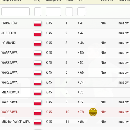
PRUSZKÓW
K-45
1
K 41
Nie
mazowi
JÓZEFÓW
K-45
2
K 42
mazowi
ŁOMIANKI
K-45
3
K 46
Nie
mazowi
WARSZAWA
K-45
4
K 50
Nie
mazowi
WARSZAWA
K-45
5
K 52
Nie
mazowi
WARSZAWA
K-45
6
K 66
Nie
mazowi
WARSZAWA
K-45
7
K 74
mazowi
MILANÓWEK
K-45
8
K 75
WARSZAWA
K-45
9
K 77
Nie
mazowi
WARSZAWA
K-45
10
K 78
Nie
mazowi
MICHAŁOWICE WIEŚ
K-45
11
K 86
Nie
mazowi