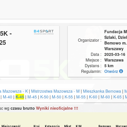
5K -
Fundacja M
Szlaki, Dzie
Organizator :
25
Bemowo m. 
Warszawy
Data :
2025-03-16
Miejsce :
Warszawa
Dystans :
5 km
Regulamin:
Otwórz
a Mazowsza - K
|
Mistrzostwa Mazowsza - M
|
Mieszkanka Bemowa
|
M
|
M-40
|
K-45
|
M-45
|
K-50
|
M-50
|
K-55
|
M-55
|
K-60
|
M-60
|
K-65
|
jsc wg
czasu brutto
Wyniki nieoficjalne !!!
Miejscowość
Kraj
Kategoria
Mkat
K/M
Bemowo
Mazow