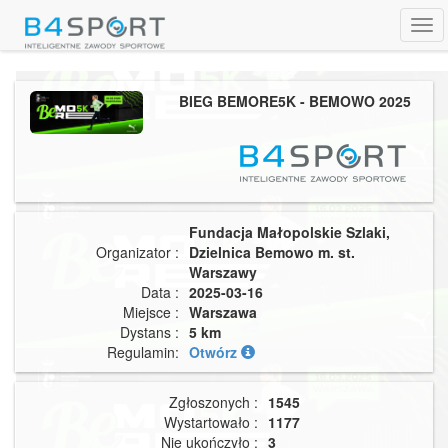
Tog
navi
BIEG BEMORE5K - BEMOWO 2025
Fundacja Małopolskie Szlaki,
Organizator :
Dzielnica Bemowo m. st.
Warszawy
Data :
2025-03-16
Miejsce :
Warszawa
Dystans :
5 km
Regulamin:
Otwórz
Zgłoszonych :
1545
Wystartowało :
1177
Nie ukończyło :
3