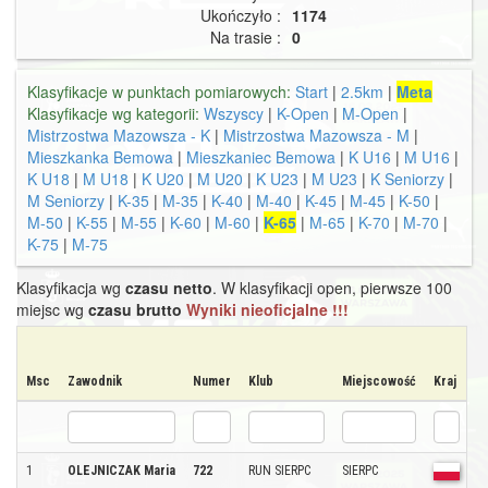
Ukończyło :
1174
Na trasie :
0
Klasyfikacje w punktach pomiarowych:
Start
|
2.5km
|
Meta
Klasyfikacje wg kategorii:
Wszyscy
|
K-Open
|
M-Open
|
Mistrzostwa Mazowsza - K
|
Mistrzostwa Mazowsza - M
|
Mieszkanka Bemowa
|
Mieszkaniec Bemowa
|
K U16
|
M U16
|
K U18
|
M U18
|
K U20
|
M U20
|
K U23
|
M U23
|
K Seniorzy
|
M Seniorzy
|
K-35
|
M-35
|
K-40
|
M-40
|
K-45
|
M-45
|
K-50
|
M-50
|
K-55
|
M-55
|
K-60
|
M-60
|
K-65
|
M-65
|
K-70
|
M-70
|
K-75
|
M-75
Klasyfikacja wg
czasu netto
. W klasyfikacji open, pierwsze 100
miejsc wg
czasu brutto
Wyniki nieoficjalne !!!
Msc
Zawodnik
Numer
Klub
Miejscowość
Kraj
K
1
OLEJNICZAK Maria
722
RUN SIERPC
SIERPC
K