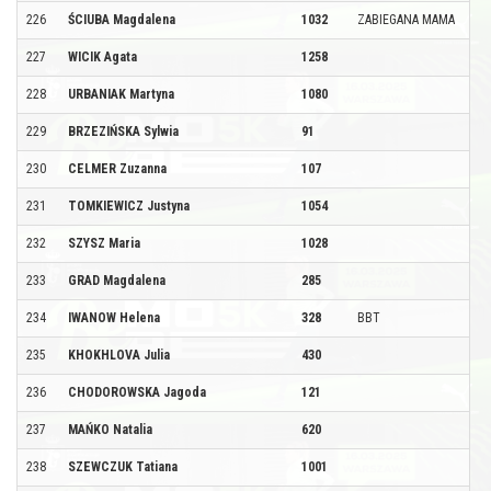
226
ŚCIUBA Magdalena
1032
ZABIEGANA MAMA
227
WICIK Agata
1258
228
URBANIAK Martyna
1080
229
BRZEZIŃSKA Sylwia
91
230
CELMER Zuzanna
107
231
TOMKIEWICZ Justyna
1054
232
SZYSZ Maria
1028
233
GRAD Magdalena
285
234
IWANOW Helena
328
BBT
235
KHOKHLOVA Julia
430
236
CHODOROWSKA Jagoda
121
237
MAŃKO Natalia
620
238
SZEWCZUK Tatiana
1001