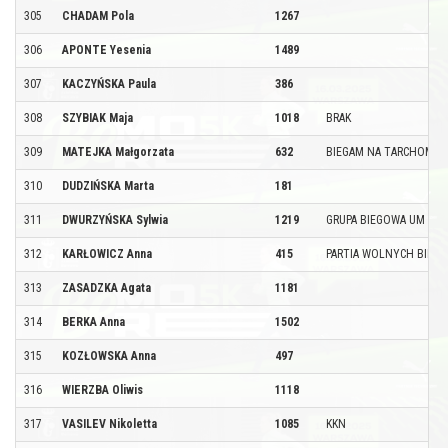
305
CHADAM Pola
1267
306
APONTE Yesenia
1489
307
KACZYŃSKA Paula
386
308
SZYBIAK Maja
1018
BRAK
309
MATEJKA Małgorzata
632
BIEGAM NA TARCHOMINI
310
DUDZIŃSKA Marta
181
311
DWURZYŃSKA Sylwia
1219
GRUPA BIEGOWA UM W-
312
KARŁOWICZ Anna
415
PARTIA WOLNYCH BIEGA
313
ZASADZKA Agata
1181
314
BERKA Anna
1502
315
KOZŁOWSKA Anna
497
316
WIERZBA Oliwis
1118
317
VASILEV Nikoletta
1085
KKN