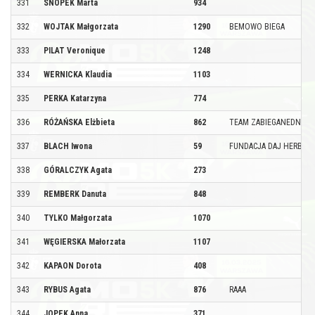
331
SNOPEK Marta
934
332
WOJTAK Małgorzata
1290
BEMOWO BIEGA
333
PILAT Veronique
1248
334
WERNICKA Klaudia
1103
335
PERKA Katarzyna
774
336
RÓŻAŃSKA Elżbieta
862
TEAM ZABIEGANEDNI
337
BLACH Iwona
59
FUNDACJA DAJ HERBATĘ
338
GÓRALCZYK Agata
273
339
REMBERK Danuta
848
340
TYLKO Małgorzata
1070
341
WĘGIERSKA Małorzata
1107
342
KAPAON Dorota
408
343
RYBUS Agata
876
RAAA
344
JOPEK Anna
371