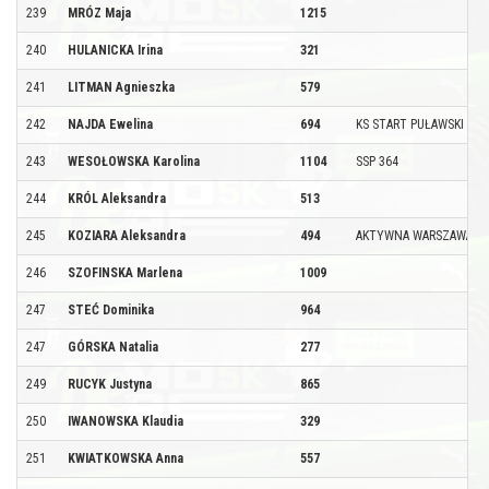
239
MRÓZ Maja
1215
240
HULANICKA Irina
321
241
LITMAN Agnieszka
579
242
NAJDA Ewelina
694
KS START PUŁAWSKI
243
WESOŁOWSKA Karolina
1104
SSP 364
244
KRÓL Aleksandra
513
245
KOZIARA Aleksandra
494
AKTYWNA WARSZAWA
246
SZOFINSKA Marlena
1009
247
STEĆ Dominika
964
247
GÓRSKA Natalia
277
249
RUCYK Justyna
865
250
IWANOWSKA Klaudia
329
251
KWIATKOWSKA Anna
557