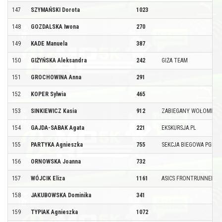
147
SZYMAŃSKI Dorota
1023
148
GOZDALSKA Iwona
270
149
KADE Manuela
387
150
GIŻYŃSKA Aleksandra
242
GIŻA TEAM
151
GROCHOWINA Anna
291
152
KOPER Sylwia
465
153
SINKIEWICZ Kasia
912
ZABIEGANY WOŁOMIN
154
GAJDA-SABAK Agata
221
EKSKURSJA.PL
155
PARTYKA Agnieszka
755
SEKCJA BIEGOWA PGE
156
ORNOWSKA Joanna
732
157
WÓJCIK Eliza
1161
ASICS FRONTRUNNER
158
JAKUBOWSKA Dominika
341
159
TYPIAK Agnieszka
1072