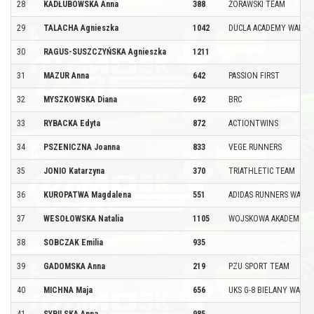
28
KADŁUBOWSKA Anna
388
ŻÓRAWSKI TEAM
29
TALACHA Agnieszka
1042
DUCLA ACADEMY WARSZ
30
RAGUS-SUSZCZYŃSKA Agnieszka
1211
31
MAZUR Anna
642
PASSION FIRST
32
MYSZKOWSKA Diana
692
BRC
33
RYBACKA Edyta
872
ACTIONTWINS
34
PSZENICZNA Joanna
833
VEGE RUNNERS
35
JONIO Katarzyna
370
TRIATHLETIC TEAM
36
KUROPATWA Magdalena
551
ADIDAS RUNNERS WARS
37
WESOŁOWSKA Natalia
1105
WOJSKOWA AKADEMIA T
38
SOBCZAK Emilia
935
39
GADOMSKA Anna
219
PZU SPORT TEAM
40
MICHNA Maja
656
UKS G-8 BIELANY WARS
41
SYBILSKA Anna
985