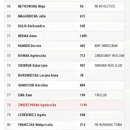
68
BĘTKOWSKA Maja
50
RK ATHLETICS
69
MAŁAŚNICKA Julia
615
70
KULIS Aleksandra
545
71
MISIAK Anna
1495
72
KAMIEŃ Dorota
402
AWF WARSZAWA
73
NOWAK Agnieszka
713
ZABIEGANY WOŁOMIN
74
SIEWRUK Katarzyna
907
WARSAW RUN CLUB
75
BOROWIECKA Lucyna Anna
78
76
SAMOCIUK Karolina
889
77
EWA Sam
199
TRICLUB
78
ZWIERZYŃSKA Agnieszka
1199
79
LEŚKIEWICZ Agata
568
80
FRANCZAK Małgorzata
214
PB RUNNING TEAM