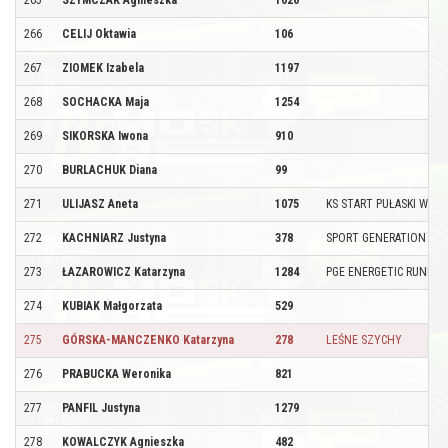
266
CELIJ Oktawia
106
267
ZIOMEK Izabela
1197
268
SOCHACKA Maja
1254
269
SIKORSKA Iwona
910
270
BURLACHUK Diana
99
271
ULIJASZ Aneta
1075
KS START PUŁASKI WARK
272
KACHNIARZ Justyna
378
SPORT GENERATION
273
ŁAZAROWICZ Katarzyna
1284
PGE ENERGETIC RUNNIN
274
KUBIAK Małgorzata
529
275
GÓRSKA-MANCZENKO Katarzyna
278
LEŚNE SZYCHY
276
PRABUCKA Weronika
821
277
PANFIL Justyna
1279
278
KOWALCZYK Agnieszka
482