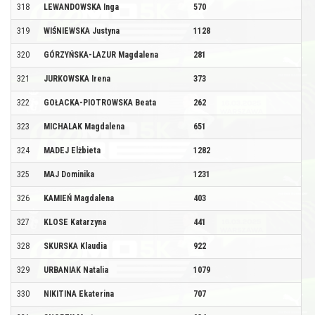
318
LEWANDOWSKA Inga
570
319
WIŚNIEWSKA Justyna
1128
320
GÓRZYŃSKA-LAZUR Magdalena
281
321
JURKOWSKA Irena
373
322
GOŁACKA-PIOTROWSKA Beata
262
323
MICHALAK Magdalena
651
324
MADEJ Elżbieta
1282
325
MAJ Dominika
1231
326
KAMIEŃ Magdalena
403
327
KLOSE Katarzyna
441
328
SKURSKA Klaudia
922
329
URBANIAK Natalia
1079
330
NIKITINA Ekaterina
707