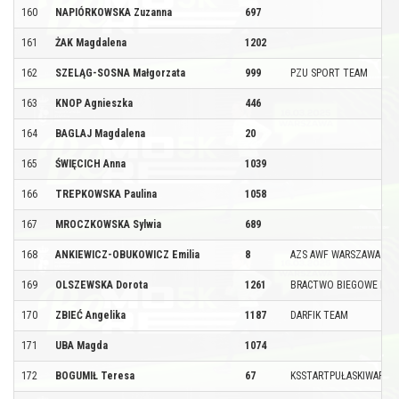
160
NAPIÓRKOWSKA Zuzanna
697
161
ŻAK Magdalena
1202
162
SZELĄG-SOSNA Małgorzata
999
PZU SPORT TEAM
163
KNOP Agnieszka
446
164
BAGLAJ Magdalena
20
165
ŚWIĘCICH Anna
1039
166
TREPKOWSKA Paulina
1058
167
MROCZKOWSKA Sylwia
689
168
ANKIEWICZ-OBUKOWICZ Emilia
8
AZS AWF WARSZAWA
169
OLSZEWSKA Dorota
1261
BRACTWO BIEGOWE BGK
170
ZBIEĆ Angelika
1187
DARFIK TEAM
171
UBA Magda
1074
172
BOGUMIŁ Teresa
67
KSSTARTPUŁASKIWARKA