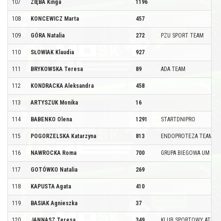
107
ZIĘBA Kinga
1196
108
KONCEWICZ Marta
457
109
GÓRA Natalia
272
PZU SPORT TEAM
110
SŁOWIAK Klaudia
927
111
BRYKOWSKA Teresa
89
ADA TEAM
112
KONDRACKA Aleksandra
458
113
ARTYSZUK Monika
16
114
BABENKO Olena
1291
STARTDNIPRO
115
POGORZELSKA Katarzyna
813
ENDOPROTEZA TEAM
116
NAWROCKA Roma
700
GRUPA BIEGOWA UM W-
117
GOTÓWKO Natalia
269
118
KAPUSTA Agata
410
119
BASIAK Agnieszka
37
120
JANNASZ Teresa
349
KLUB SPORTOWY ATLET