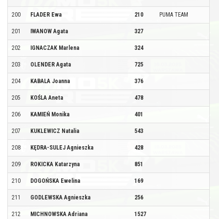
200
FLADER Ewa
210
PUMA TEAM
201
IWANOW Agata
327
202
IGNACZAK Marlena
324
203
OLENDER Agata
725
204
KABALA Joanna
376
205
KOŚLA Aneta
478
206
KAMIEŃ Monika
401
207
KUKLEWICZ Natalia
543
208
KĘDRA-SULEJ Agnieszka
428
209
ROKICKA Katarzyna
851
210
DOGOŃSKA Ewelina
169
211
GODLEWSKA Agnieszka
256
212
MICHNOWSKA Adriana
1527