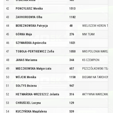
42
PONCYLIUSZ Monika
1513
43
ZAVHORODNYA Olha
1182
44
BEREZNOWSKA Patrycja
48
WIELISZEW HERON TEA
45
GÓRKA Maja
276
MM TEAM
46
SZYMAŃSKA Agnieszka
1021
47
TOBOŁA-PERTKIEWICZ Zofia
1050
MKS POLONIA WARSZAW
48
JANAS Marianna
344
KS CZEMPION
49
MIECZKOWSKA Małgorzata
657
PSZCZÓŁKOWSKI TEAM
50
WÓJCIK Monika
1158
BIEGAM NA TARCHOMINI
51
SOŁTYS Bożena
947
52
HETMAŃSKA-WRZESZCZ Jolanta
316
AKTYWNA WARSZAWA
53
CHRUŚCIEL Lucyna
129
54
KUCZYŃSKA Magdalena
539