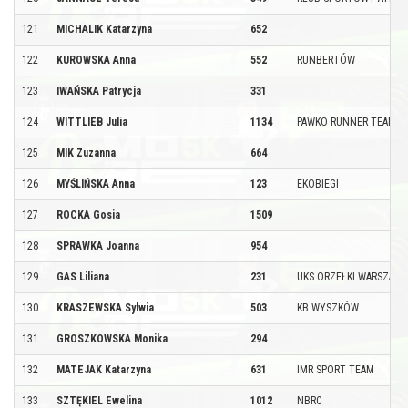
121
MICHALIK Katarzyna
652
122
KUROWSKA Anna
552
RUNBERTÓW
123
IWAŃSKA Patrycja
331
124
WITTLIEB Julia
1134
PAWKO RUNNER TEAM
125
MIK Zuzanna
664
126
MYŚLIŃSKA Anna
123
EKOBIEGI
127
ROCKA Gosia
1509
128
SPRAWKA Joanna
954
129
GAS Liliana
231
UKS ORZEŁKI WARSZAWA
130
KRASZEWSKA Sylwia
503
KB WYSZKÓW
131
GROSZKOWSKA Monika
294
132
MATEJAK Katarzyna
631
IMR SPORT TEAM
133
SZTĘKIEL Ewelina
1012
NBRC