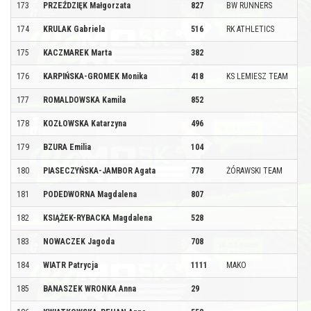
173
PRZEŹDZIĘK Małgorzata
827
BW RUNNERS
174
KRULAK Gabriela
516
RK ATHLETICS
175
KACZMAREK Marta
382
176
KARPIŃSKA-GROMEK Monika
418
KS LEMIESZ TEAM
177
ROMALDOWSKA Kamila
852
178
KOZŁOWSKA Katarzyna
496
179
BZURA Emilia
104
180
PIASECZYŃSKA-JAMBOR Agata
778
ŻÓRAWSKI TEAM
181
PODEDWORNA Magdalena
807
182
KSIĄŻEK-RYBACKA Magdalena
528
183
NOWACZEK Jagoda
708
184
WIATR Patrycja
1111
MAKO
185
BANASZEK WRONKA Anna
29