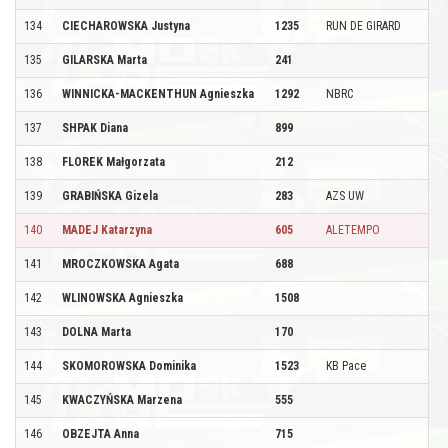
134
CIECHAROWSKA Justyna
1235
RUN DE GIRARD
135
GILARSKA Marta
241
136
WINNICKA-MACKENTHUN Agnieszka
1292
NBRC
137
SHPAK Diana
899
138
FLOREK Małgorzata
212
139
GRABIŃSKA Gizela
283
AZS UW
140
MADEJ Katarzyna
605
ALETEMPO
141
MROCZKOWSKA Agata
688
142
WLINOWSKA Agnieszka
1508
143
DOLNA Marta
170
144
SKOMOROWSKA Dominika
1523
KB Pace
145
KWACZYŃSKA Marzena
555
146
OBZEJTA Anna
715