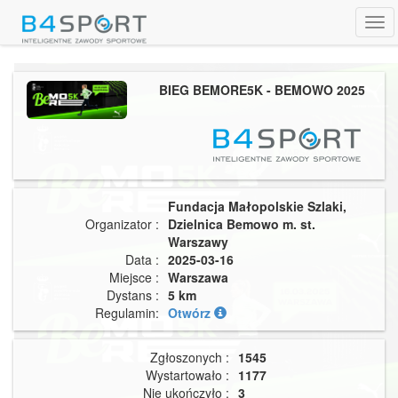
Tog
navi
BIEG BEMORE5K - BEMOWO 2025
Fundacja Małopolskie Szlaki,
Organizator :
Dzielnica Bemowo m. st.
Warszawy
Data :
2025-03-16
Miejsce :
Warszawa
Dystans :
5 km
Regulamin:
Otwórz
Zgłoszonych :
1545
Wystartowało :
1177
Nie ukończyło :
3