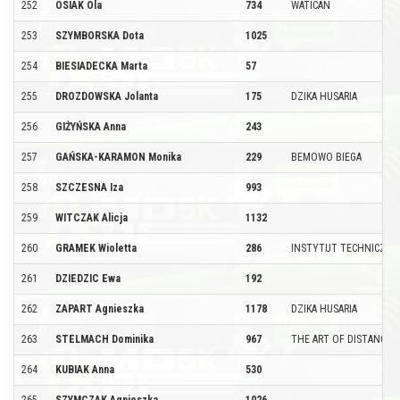
252
OSIAK Ola
734
WATICAN
253
SZYMBORSKA Dota
1025
254
BIESIADECKA Marta
57
255
DROZDOWSKA Jolanta
175
DZIKA HUSARIA
256
GIŻYŃSKA Anna
243
257
GAŃSKA-KARAMON Monika
229
BEMOWO BIEGA
258
SZCZESNA Iza
993
259
WITCZAK Alicja
1132
260
GRAMEK Wioletta
286
INSTYTUT TECHNICZNY
261
DZIEDZIC Ewa
192
262
ZAPART Agnieszka
1178
DZIKA HUSARIA
263
STELMACH Dominika
967
THE ART OF DISTANCE
264
KUBIAK Anna
530
265
SZYMCZAK Agnieszka
1026