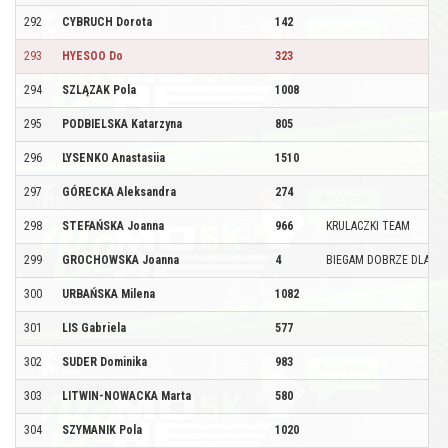
292
CYBRUCH Dorota
142
293
HYESOO Do
323
294
SZLĄZAK Pola
1008
295
PODBIELSKA Katarzyna
805
296
LYSENKO Anastasiia
1510
297
GÓRECKA Aleksandra
274
298
STEFAŃSKA Joanna
966
KRULACZKI TEAM
299
GROCHOWSKA Joanna
4
BIEGAM DOBRZE DLA FU
300
URBAŃSKA Milena
1082
301
LIS Gabriela
577
302
SUDER Dominika
983
303
LITWIN-NOWACKA Marta
580
304
SZYMANIK Pola
1020