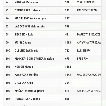
94
KROPIAK Katarzyna
509
VEGE RUNNERS
95
CYMBORSKA Jolanta
143
IMR SPORT TEAM
96
MACIEJEWSKA Katarzyna
1521
97
ŁASZCZYCH Małgorzata
591
98
BECZEK Nikola
42
MARKOWI BIEGACZE
99
WCISŁO Anna
1098
AKTYWNA WARSZAWA
100
OLEJNICZAK Maria
722
RUN SIERPC
101
MŁOCKA-GORCZYŃSKA Matylda
675
FREE FOX
102
KOMOR Magda
1262
103
KACPRZAK Monika
1243
WOJSKOWA AKADEMIA T
104
GRZELAK Anna
304
105
MAŃKA-WIZOR Dagmara
619
AKS POLONIA WARSZAW
106
PODGÓRSKA Joanna
808