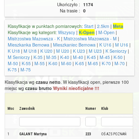
Ukończyło :
1174
Na trasie :
0
Klasyfikacje w punktach pomiarowych:
Start
|
2.5km
|
Meta
Klasyfikacje wg kategorii:
Wszyscy
|
K-Open
|
M-Open
|
Mistrzostwa Mazowsza - K
|
Mistrzostwa Mazowsza - M
|
Mieszkanka Bemowa
|
Mieszkaniec Bemowa
|
K U16
|
M U16
|
K U18
|
M U18
|
K U20
|
M U20
|
K U23
|
M U23
|
K Seniorzy
|
M Seniorzy
|
K-35
|
M-35
|
K-40
|
M-40
|
K-45
|
M-45
|
K-50
|
M-50
|
K-55
|
M-55
|
K-60
|
M-60
|
K-65
|
M-65
|
K-70
|
M-70
|
K-75
|
M-75
Klasyfikacja wg
czasu netto
. W klasyfikacji open, pierwsze 100
miejsc wg
czasu brutto
Wyniki nieoficjalne !!!
Msc
Zawodnik
Numer
Klub
1
GALANT Martyna
223
OŚ AZS POZNAŃ