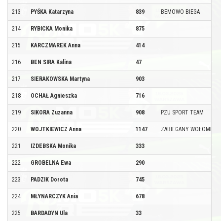
213
PYŚKA Katarzyna
839
BEMOWO BIEGA
214
RYBICKA Monika
875
215
KARCZMAREK Anna
414
216
BEN SIRA Kalina
47
217
SIERAKOWSKA Martyna
903
218
OCHAŁ Agnieszka
716
219
SIKORA Zuzanna
908
PZU SPORT TEAM
220
WOJTKIEWICZ Anna
1147
ZABIEGANY WOŁOMIN
221
IZDEBSKA Monika
333
222
GROBELNA Ewa
290
223
PADZIK Dorota
745
224
MŁYNARCZYK Ania
678
225
BARDADYN Ula
33