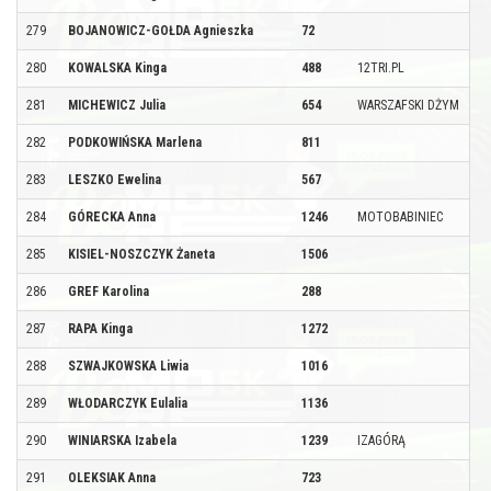
279
BOJANOWICZ-GOŁDA Agnieszka
72
280
KOWALSKA Kinga
488
12TRI.PL
281
MICHEWICZ Julia
654
WARSZAFSKI DŻYM
282
PODKOWIŃSKA Marlena
811
283
LESZKO Ewelina
567
284
GÓRECKA Anna
1246
MOTOBABINIEC
285
KISIEL-NOSZCZYK Żaneta
1506
286
GREF Karolina
288
287
RAPA Kinga
1272
288
SZWAJKOWSKA Liwia
1016
289
WŁODARCZYK Eulalia
1136
290
WINIARSKA Izabela
1239
IZAGÓRĄ
291
OLEKSIAK Anna
723