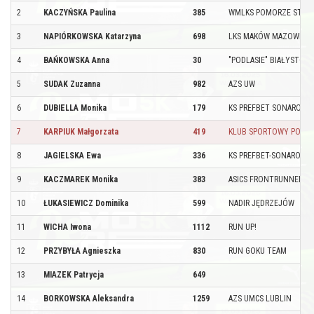
2
KACZYŃSKA Paulina
385
WMLKS POMORZE STAR
3
NAPIÓRKOWSKA Katarzyna
698
LKS MAKÓW MAZOWIECK
4
BAŃKOWSKA Anna
30
"PODLASIE" BIAŁYSTOK
5
SUDAK Zuzanna
982
AZS UW
6
DUBIELLA Monika
179
KS PREFBET SONAROL 
7
KARPIUK Małgorzata
419
KLUB SPORTOWY PODLA
8
JAGIELSKA Ewa
336
KS PREFBET-SONAROL 
9
KACZMAREK Monika
383
ASICS FRONTRUNNER P
10
ŁUKASIEWICZ Dominika
599
NADIR JĘDRZEJÓW
11
WICHA Iwona
1112
RUN UP!
12
PRZYBYŁA Agnieszka
830
RUN GOKU TEAM
13
MIAZEK Patrycja
649
14
BORKOWSKA Aleksandra
1259
AZS UMCS LUBLIN