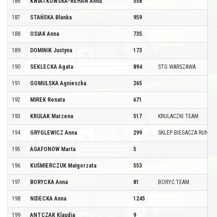
186
KWIATKOWSKA-REHAN Anna
558
187
STAŃSKA Blanka
959
188
OSIAK Anna
735
189
DOMINIK Justyna
173
190
SEKLECKA Agata
894
STG WARSZAWA
191
GOMULSKA Agnieszka
265
192
MIREK Renata
671
193
KRULAK Marzena
517
KRULACZKI TEAM
194
GRYGLEWICZ Anna
299
SKLEP BIEGACZA RUNNI
195
AGAFONOW Marta
5
196
KUŚMIERCZUK Małgorzata
553
197
BORYCKA Anna
81
BORYC TEAM
198
NIDECKA Anna
1245
199
ANTCZAK Klaudia
9