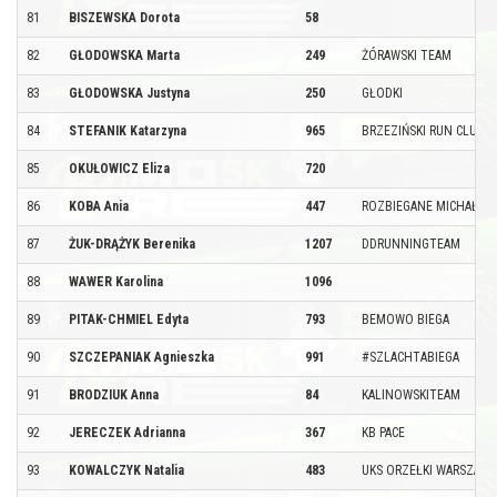
81
BISZEWSKA Dorota
58
82
GŁODOWSKA Marta
249
ŻÓRAWSKI TEAM
83
GŁODOWSKA Justyna
250
GŁODKI
84
STEFANIK Katarzyna
965
BRZEZIŃSKI RUN CLUB
85
OKUŁOWICZ Eliza
720
86
KOBA Ania
447
ROZBIEGANE MICHAŁOW
87
ŻUK-DRĄŻYK Berenika
1207
DDRUNNINGTEAM
88
WAWER Karolina
1096
89
PITAK-CHMIEL Edyta
793
BEMOWO BIEGA
90
SZCZEPANIAK Agnieszka
991
#SZLACHTABIEGA
91
BRODZIUK Anna
84
KALINOWSKITEAM
92
JERECZEK Adrianna
367
KB PACE
93
KOWALCZYK Natalia
483
UKS ORZEŁKI WARSZAWA