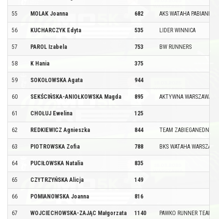
55
MOLAK Joanna
682
AKS WATAHA PABIANICE
56
KUCHARCZYK Edyta
535
LIDER WINNICA
57
PAROL Izabela
753
BW RUNNERS
58
K Hania
375
59
SOKOŁOWSKA Agata
944
60
SEKŚCIŃSKA-ANIOŁKOWSKA Magda
895
AKTYWNA WARSZAWA
61
CHOŁUJ Ewelina
125
62
REDKIEWICZ Agnieszka
844
TEAM ZABIEGANEDNI
63
PIOTROWSKA Zofia
788
BKS WATAHA WARSZAWA
64
PUCIŁOWSKA Natalia
835
65
CZYTRZYŃSKA Alicja
149
66
POMIANOWSKA Joanna
816
67
WOJCIECHOWSKA-ZAJĄC Małgorzata
1140
PAWKO RUNNER TEAM