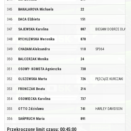
345
BAKALAROVA Michaela
22
346
DACA Elżbieta
151
347
SAJEWSKA Karolina
887
BIEGAM DOBRZE DLA FU
348
RYCHLEWSKA Weronika
878
349
CHADAM Aleksandra
110
SP364
350
BALCERZAK Monika
24
351
OSOWY- KOMSTA Agnieszka
738
352
OLSZEWSKA Marta
726
PĘDZĄCE KURCZAKI
353
FRONCZAK Beata
216
354
OSOWIECKA Karolina
737
355
OTTO Zdzislawa
741
HARLEY DAVIDSON
356
SAŃPRUCH Maria
891
Przekroczony limit czasu: 00:45:00