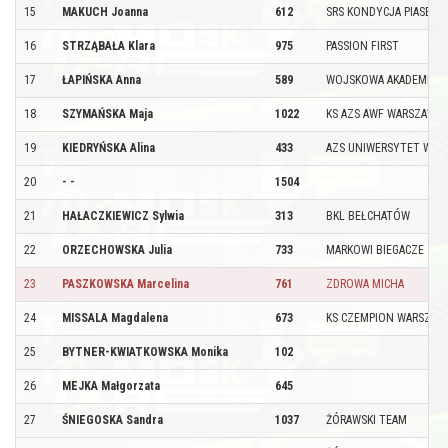
15
MAKUCH Joanna
612
SRS KONDYCJA PIASECZ
16
STRZĄBAŁA Klara
975
PASSION FIRST
17
ŁAPIŃSKA Anna
589
WOJSKOWA AKADEMIA T
18
SZYMAŃSKA Maja
1022
KS AZS AWF WARSZAWA
19
KIEDRYŃSKA Alina
433
AZS UNIWERSYTET WAR
20
- -
1504
21
HAŁACZKIEWICZ Sylwia
313
BKL BEŁCHATÓW
22
ORZECHOWSKA Julia
733
MARKOWI BIEGACZE
23
PASZKOWSKA Marcelina
761
ZDROWA MICHA
24
MISSALA Magdalena
673
KS CZEMPION WARSZAW
25
BYTNER-KWIATKOWSKA Monika
102
26
MEJKA Małgorzata
645
27
ŚNIEGOSKA Sandra
1037
ŻÓRAWSKI TEAM