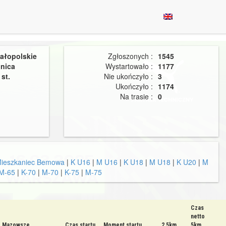
ałopolskie
Zgłoszonych :
1545
lnica
Wystartowało :
1177
st.
Nie ukończyło :
3
Ukończyło :
1174
Na trasie :
0
ieszkaniec Bemowa
|
K U16
|
M U16
|
K U18
|
M U18
|
K U20
|
M
M-65
|
K-70
|
M-70
|
K-75
|
M-75
Czas
netto
Mazowsze
Czas startu
Moment startu
2.5km
5km