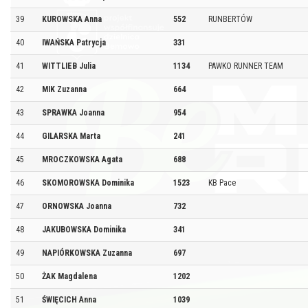
39
KUROWSKA Anna
552
RUNBERTÓW
40
IWAŃSKA Patrycja
331
41
WITTLIEB Julia
1134
PAWKO RUNNER TEAM
42
MIK Zuzanna
664
43
SPRAWKA Joanna
954
44
GILARSKA Marta
241
45
MROCZKOWSKA Agata
688
46
SKOMOROWSKA Dominika
1523
KB Pace
47
ORNOWSKA Joanna
732
48
JAKUBOWSKA Dominika
341
49
NAPIÓRKOWSKA Zuzanna
697
50
ŻAK Magdalena
1202
51
ŚWIĘCICH Anna
1039