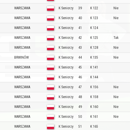
WARSZAWA
K Seniorzy
39
K 122
Nie
WARSZAWA
K Seniorzy
40
K 123
Nie
WARSZAWA
K Seniorzy
41
K 124
WARSZAWA
K Seniorzy
42
K 125
Tak
WARSZAWA
K Seniorzy
43
K 128
Nie
BRWINÓW
K Seniorzy
44
K 135
Nie
WARSZAWA
K Seniorzy
45
K 141
WARSZAWA
K Seniorzy
46
K 144
WARSZAWA
K Seniorzy
47
K 156
Nie
WARSZAWA
K Seniorzy
48
K 158
Nie
WARSZAWA
K Seniorzy
49
K 160
Nie
WARSZAWA
K Seniorzy
50
K 161
Nie
WARSZAWA
K Seniorzy
51
K 165