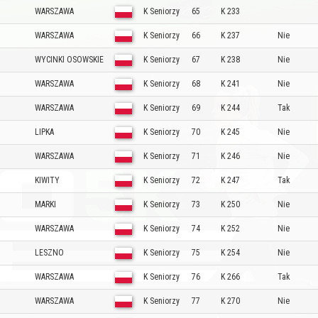
WARSZAWA
K Seniorzy
65
K 233
WARSZAWA
K Seniorzy
66
K 237
Nie
WYCINKI OSOWSKIE
K Seniorzy
67
K 238
Nie
WARSZAWA
K Seniorzy
68
K 241
Nie
WARSZAWA
K Seniorzy
69
K 244
Tak
LIPKA
K Seniorzy
70
K 245
Nie
WARSZAWA
K Seniorzy
71
K 246
Nie
KIWITY
K Seniorzy
72
K 247
Tak
MARKI
K Seniorzy
73
K 250
Nie
WARSZAWA
K Seniorzy
74
K 252
Nie
LESZNO
K Seniorzy
75
K 254
Nie
WARSZAWA
K Seniorzy
76
K 266
Tak
WARSZAWA
K Seniorzy
77
K 270
Nie