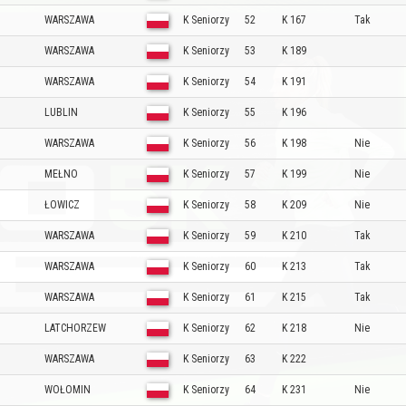
WARSZAWA
K Seniorzy
52
K 167
Tak
WARSZAWA
K Seniorzy
53
K 189
WARSZAWA
K Seniorzy
54
K 191
LUBLIN
K Seniorzy
55
K 196
WARSZAWA
K Seniorzy
56
K 198
Nie
MEŁNO
K Seniorzy
57
K 199
Nie
ŁOWICZ
K Seniorzy
58
K 209
Nie
WARSZAWA
K Seniorzy
59
K 210
Tak
WARSZAWA
K Seniorzy
60
K 213
Tak
WARSZAWA
K Seniorzy
61
K 215
Tak
LATCHORZEW
K Seniorzy
62
K 218
Nie
WARSZAWA
K Seniorzy
63
K 222
WOŁOMIN
K Seniorzy
64
K 231
Nie