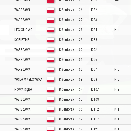
WARSZAWA
K Seniorzy
25
K 80
Tak
WARSZAWA
K Seniorzy
26
K 82
WARSZAWA
K Seniorzy
27
K 83
LEGIONOWO
K Seniorzy
28
K 84
Nie
KOBIETNE
K Seniorzy
29
K 88
WARSZAWA
K Seniorzy
30
K 92
WARSZAWA
K Seniorzy
31
K 96
WARSZAWA
K Seniorzy
32
K 97
Nie
WOLA MYSŁOWSKA
K Seniorzy
33
K 98
Nie
NOWA DĘBA
K Seniorzy
34
K 107
Nie
WARSZAWA
K Seniorzy
35
K 109
WARSZAWA
K Seniorzy
36
K 112
Nie
WARSZAWA
K Seniorzy
37
K 117
Nie
WARSZAWA
K Seniorzy
38
K 121
Nie