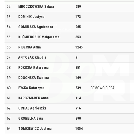
52
MROCZKOWSKA Sylwia
689
53
DOMINIK Justyna
173
54
GOMULSKA Agnieszka
265
55
KUŚMIERCZUK Małgorzata
553
56
NIDECKA Anna
1245
57
ANTCZAK Klaudia
9
58
ROKICKA Katarzyna
851
59
DOGOŃSKA Ewelina
169
60
PYŚKA Katarzyna
839
BEMOWO BIEGA
61
KARCZMAREK Anna
414
62
OCHAŁ Agnieszka
716
63
GROBELNA Ewa
290
64
TOMKIEWICZ Justyna
1054