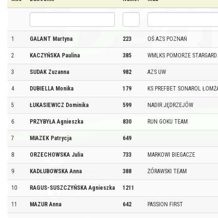
1
GALANT Martyna
223
OŚ AZS POZNAŃ
2
KACZYŃSKA Paulina
385
WMLKS POMORZE STARGARD
3
SUDAK Zuzanna
982
AZS UW
4
DUBIELLA Monika
179
KS PREFBET SONAROL ŁOMŻ
5
ŁUKASIEWICZ Dominika
599
NADIR JĘDRZEJÓW
6
PRZYBYŁA Agnieszka
830
RUN GOKU TEAM
7
MIAZEK Patrycja
649
8
ORZECHOWSKA Julia
733
MARKOWI BIEGACZE
9
KADŁUBOWSKA Anna
388
ŻÓRAWSKI TEAM
10
RAGUS-SUSZCZYŃSKA Agnieszka
1211
11
MAZUR Anna
642
PASSION FIRST