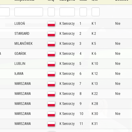
LUBOŃ
K Seniorzy
1
K 1
Nie
STARGARD
K Seniorzy
2
K 2
MILANÓWEK
K Seniorzy
3
K 5
Nie
A
GDAŃSK
K Seniorzy
4
K 6
Nie
LUBLIN
K Seniorzy
5
K 10
Nie
IŁAWA
K Seniorzy
6
K 12
Nie
WARSZAWA
K Seniorzy
7
K 13
Nie
WARSZAWA
K Seniorzy
8
K 22
Nie
WARSZAWA
K Seniorzy
9
K 28
WARSZAWA
K Seniorzy
10
K 30
Nie
WARSZAWA
K Seniorzy
11
K 31