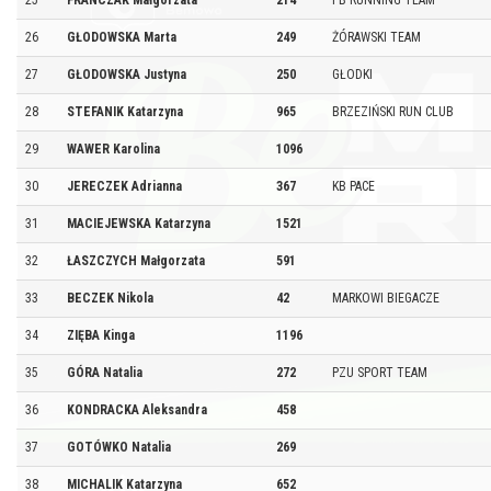
25
FRANCZAK Małgorzata
214
PB RUNNING TEAM
26
GŁODOWSKA Marta
249
ŻÓRAWSKI TEAM
27
GŁODOWSKA Justyna
250
GŁODKI
28
STEFANIK Katarzyna
965
BRZEZIŃSKI RUN CLUB
29
WAWER Karolina
1096
30
JERECZEK Adrianna
367
KB PACE
31
MACIEJEWSKA Katarzyna
1521
32
ŁASZCZYCH Małgorzata
591
33
BECZEK Nikola
42
MARKOWI BIEGACZE
34
ZIĘBA Kinga
1196
35
GÓRA Natalia
272
PZU SPORT TEAM
36
KONDRACKA Aleksandra
458
37
GOTÓWKO Natalia
269
38
MICHALIK Katarzyna
652