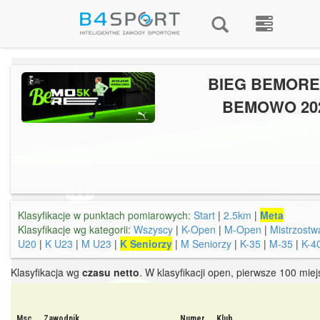
BIEG BEMORE
BEMOWO 20
Klasyfikacje w punktach pomiarowych:
Start
|
2.5km
|
Meta
Klasyfikacje wg kategorii:
Wszyscy
|
K-Open
|
M-Open
|
Mistrzostw
U20
|
K U23
|
M U23
|
K Seniorzy
|
M Seniorzy
|
K-35
|
M-35
|
K-4
Klasyfikacja wg
czasu netto
. W klasyfikacji open, pierwsze 100 mie
Msc
Zawodnik
Numer
Klub