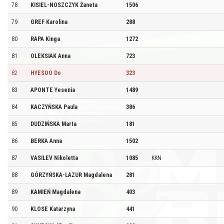
78
KISIEL-NOSZCZYK Żaneta
1506
79
GREF Karolina
288
80
RAPA Kinga
1272
81
OLEKSIAK Anna
723
82
HYESOO Do
323
83
APONTE Yesenia
1489
84
KACZYŃSKA Paula
386
85
DUDZIŃSKA Marta
181
86
BERKA Anna
1502
87
VASILEV Nikoletta
1085
KKN
88
GÓRZYŃSKA-LAZUR Magdalena
281
89
KAMIEŃ Magdalena
403
90
KLOSE Katarzyna
441