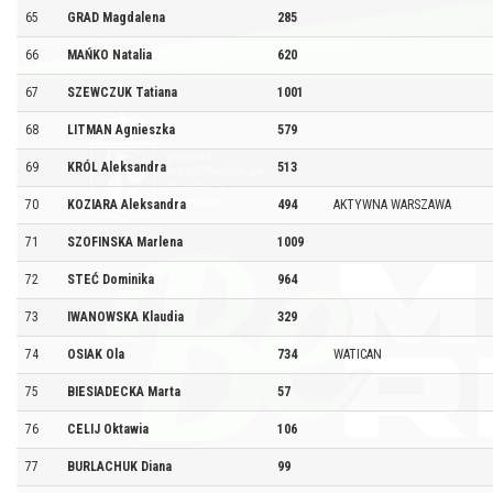
65
GRAD Magdalena
285
66
MAŃKO Natalia
620
67
SZEWCZUK Tatiana
1001
68
LITMAN Agnieszka
579
69
KRÓL Aleksandra
513
70
KOZIARA Aleksandra
494
AKTYWNA WARSZAWA
71
SZOFINSKA Marlena
1009
72
STEĆ Dominika
964
73
IWANOWSKA Klaudia
329
74
OSIAK Ola
734
WATICAN
75
BIESIADECKA Marta
57
76
CELIJ Oktawia
106
77
BURLACHUK Diana
99