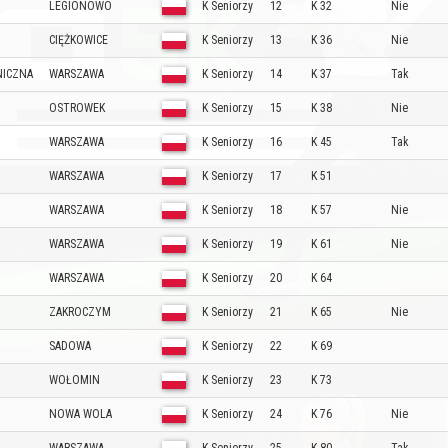
LEGIONOWO
K Seniorzy
12
K 32
Nie
CIĘŻKOWICE
K Seniorzy
13
K 36
Nie
NICZNA
WARSZAWA
K Seniorzy
14
K 37
Tak
OSTROWEK
K Seniorzy
15
K 38
Nie
WARSZAWA
K Seniorzy
16
K 45
Tak
WARSZAWA
K Seniorzy
17
K 51
WARSZAWA
K Seniorzy
18
K 57
Nie
WARSZAWA
K Seniorzy
19
K 61
Nie
WARSZAWA
K Seniorzy
20
K 64
ZAKROCZYM
K Seniorzy
21
K 65
Nie
SADOWA
K Seniorzy
22
K 69
WOŁOMIN
K Seniorzy
23
K 73
NOWA WOLA
K Seniorzy
24
K 76
Nie