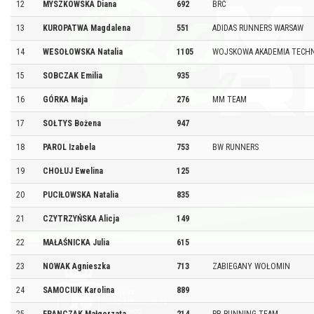
12
MYSZKOWSKA Diana
692
BRC
13
KUROPATWA Magdalena
551
ADIDAS RUNNERS WARSAW
14
WESOŁOWSKA Natalia
1105
WOJSKOWA AKADEMIA TECH
15
SOBCZAK Emilia
935
16
GÓRKA Maja
276
MM TEAM
17
SOŁTYS Bożena
947
18
PAROL Izabela
753
BW RUNNERS
19
CHOŁUJ Ewelina
125
20
PUCIŁOWSKA Natalia
835
21
CZYTRZYŃSKA Alicja
149
22
MAŁAŚNICKA Julia
615
23
NOWAK Agnieszka
713
ZABIEGANY WOŁOMIN
24
SAMOCIUK Karolina
889