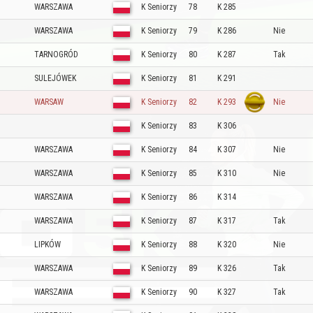
WARSZAWA
K Seniorzy
78
K 285
WARSZAWA
K Seniorzy
79
K 286
Nie
TARNOGRÓD
K Seniorzy
80
K 287
Tak
SULEJÓWEK
K Seniorzy
81
K 291
WARSAW
K Seniorzy
82
K 293
Nie
K Seniorzy
83
K 306
WARSZAWA
K Seniorzy
84
K 307
Nie
WARSZAWA
K Seniorzy
85
K 310
Nie
WARSZAWA
K Seniorzy
86
K 314
WARSZAWA
K Seniorzy
87
K 317
Tak
LIPKÓW
K Seniorzy
88
K 320
Nie
WARSZAWA
K Seniorzy
89
K 326
Tak
WARSZAWA
K Seniorzy
90
K 327
Tak