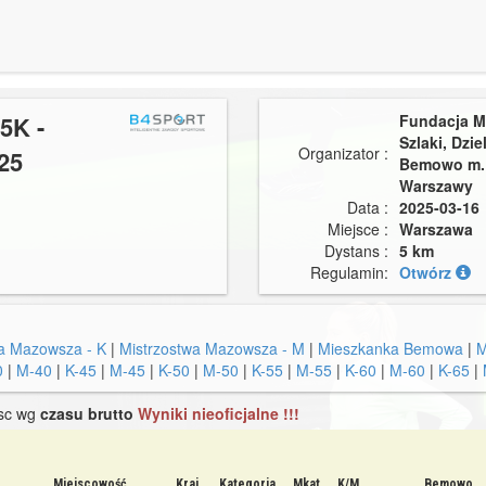
5K -
Fundacja M
Szlaki, Dzie
Organizator :
25
Bemowo m. 
Warszawy
Data :
2025-03-16
Miejsce :
Warszawa
Dystans :
5 km
Regulamin:
Otwórz
a Mazowsza - K
|
Mistrzostwa Mazowsza - M
|
Mieszkanka Bemowa
|
M
0
|
M-40
|
K-45
|
M-45
|
K-50
|
M-50
|
K-55
|
M-55
|
K-60
|
M-60
|
K-65
|
jsc wg
czasu brutto
Wyniki nieoficjalne !!!
Miejscowość
Kraj
Kategoria
Mkat
K/M
Bemowo