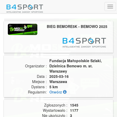
Tog
navi
BIEG BEMORE5K - BEMOWO 2025
Fundacja Małopolskie Szlaki,
Organizator :
Dzielnica Bemowo m. st.
Warszawy
Data :
2025-03-16
Miejsce :
Warszawa
Dystans :
5 km
Regulamin:
Otwórz
Zgłoszonych :
1545
Wystartowało :
1177
Nie ukończyło :
3