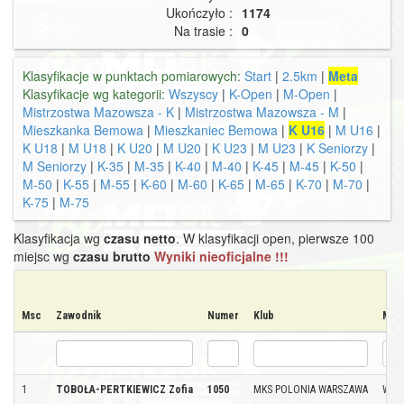
Ukończyło :
1174
Na trasie :
0
Klasyfikacje w punktach pomiarowych:
Start
|
2.5km
|
Meta
Klasyfikacje wg kategorii:
Wszyscy
|
K-Open
|
M-Open
|
Mistrzostwa Mazowsza - K
|
Mistrzostwa Mazowsza - M
|
Mieszkanka Bemowa
|
Mieszkaniec Bemowa
|
K U16
|
M U16
|
K U18
|
M U18
|
K U20
|
M U20
|
K U23
|
M U23
|
K Seniorzy
|
M Seniorzy
|
K-35
|
M-35
|
K-40
|
M-40
|
K-45
|
M-45
|
K-50
|
M-50
|
K-55
|
M-55
|
K-60
|
M-60
|
K-65
|
M-65
|
K-70
|
M-70
|
K-75
|
M-75
Klasyfikacja wg
czasu netto
. W klasyfikacji open, pierwsze 100
miejsc wg
czasu brutto
Wyniki nieoficjalne !!!
Msc
Zawodnik
Numer
Klub
Mie
1
TOBOŁA-PERTKIEWICZ Zofia
1050
MKS POLONIA WARSZAWA
WAR