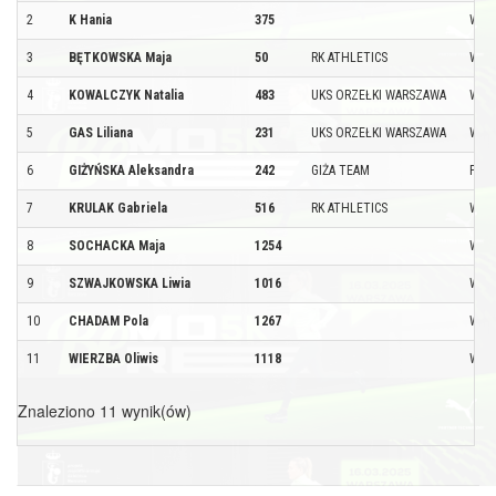
2
K Hania
375
WAR
3
BĘTKOWSKA Maja
50
RK ATHLETICS
WAR
4
KOWALCZYK Natalia
483
UKS ORZEŁKI WARSZAWA
WAR
5
GAS Liliana
231
UKS ORZEŁKI WARSZAWA
WAR
6
GIŻYŃSKA Aleksandra
242
GIŻA TEAM
PŁO
7
KRULAK Gabriela
516
RK ATHLETICS
WAR
8
SOCHACKA Maja
1254
WAR
9
SZWAJKOWSKA Liwia
1016
WAR
10
CHADAM Pola
1267
WAR
11
WIERZBA Oliwis
1118
WAR
Znaleziono 11 wynik(ów)