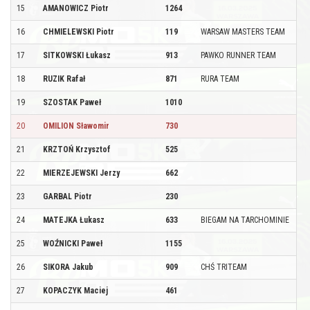
15
AMANOWICZ Piotr
1264
16
CHMIELEWSKI Piotr
119
WARSAW MASTERS TEAM
17
SITKOWSKI Łukasz
913
PAWKO RUNNER TEAM
18
RUZIK Rafał
871
RURA TEAM
19
SZOSTAK Paweł
1010
20
OMILION Sławomir
730
21
KRZTOŃ Krzysztof
525
22
MIERZEJEWSKI Jerzy
662
23
GARBAL Piotr
230
24
MATEJKA Łukasz
633
BIEGAM NA TARCHOMINIE
25
WOŹNICKI Paweł
1155
26
SIKORA Jakub
909
CHŚ TRITEAM
27
KOPACZYK Maciej
461