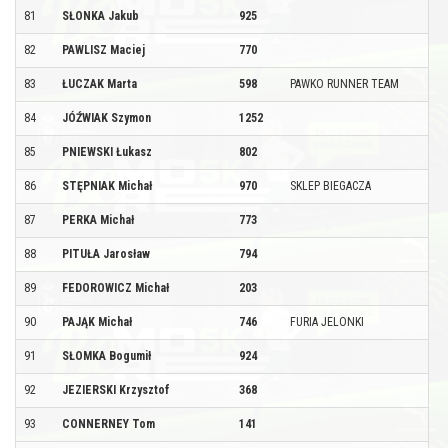
81
SŁONKA Jakub
925
82
PAWLISZ Maciej
770
83
ŁUCZAK Marta
598
PAWKO RUNNER TEAM
84
JÓŹWIAK Szymon
1252
85
PNIEWSKI Łukasz
802
86
STĘPNIAK Michał
970
SKLEP BIEGACZA
87
PERKA Michał
773
88
PITUŁA Jarosław
794
89
FEDOROWICZ Michał
203
90
PAJĄK Michał
746
FURIA JELONKI
91
SŁOMKA Bogumił
924
92
JEZIERSKI Krzysztof
368
93
CONNERNEY Tom
141