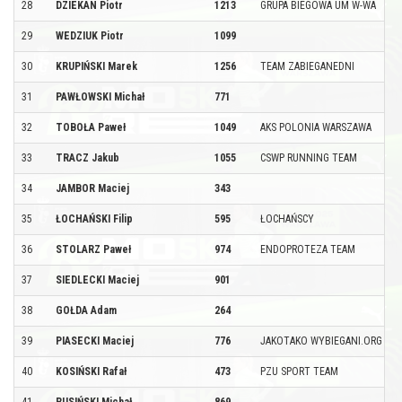
28
DZIEKAN Piotr
1213
GRUPA BIEGOWA UM W-WA
29
WEDZIUK Piotr
1099
30
KRUPIŃSKI Marek
1256
TEAM ZABIEGANEDNI
31
PAWŁOWSKI Michał
771
32
TOBOŁA Paweł
1049
AKS POLONIA WARSZAWA
33
TRACZ Jakub
1055
CSWP RUNNING TEAM
34
JAMBOR Maciej
343
35
ŁOCHAŃSKI Filip
595
ŁOCHAŃSCY
36
STOLARZ Paweł
974
ENDOPROTEZA TEAM
37
SIEDLECKI Maciej
901
38
GOŁDA Adam
264
39
PIASECKI Maciej
776
JAKOTAKO WYBIEGANI.ORG
40
KOSIŃSKI Rafał
473
PZU SPORT TEAM
41
RUSIŃSKI Michał
869