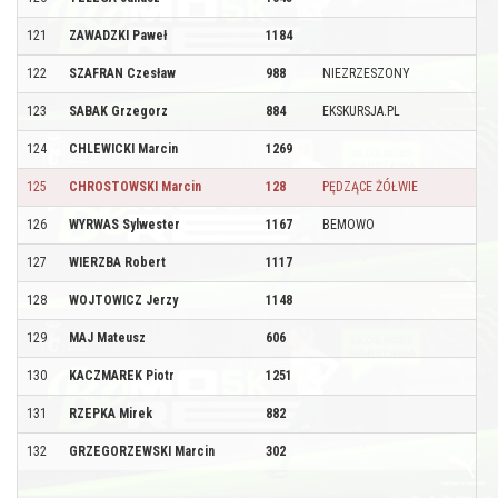
121
ZAWADZKI Paweł
1184
122
SZAFRAN Czesław
988
NIEZRZESZONY
123
SABAK Grzegorz
884
EKSKURSJA.PL
124
CHLEWICKI Marcin
1269
125
CHROSTOWSKI Marcin
128
PĘDZĄCE ŻÓŁWIE
126
WYRWAS Sylwester
1167
BEMOWO
127
WIERZBA Robert
1117
128
WOJTOWICZ Jerzy
1148
129
MAJ Mateusz
606
130
KACZMAREK Piotr
1251
131
RZEPKA Mirek
882
132
GRZEGORZEWSKI Marcin
302