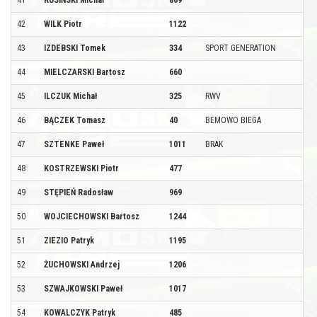
42
WILK Piotr
1122
43
IZDEBSKI Tomek
334
SPORT GENERATION
44
MIELCZARSKI Bartosz
660
45
ILCZUK Michał
325
RWV
46
BĄCZEK Tomasz
40
BEMOWO BIEGA
47
SZTENKE Paweł
1011
BRAK
48
KOSTRZEWSKI Piotr
477
49
STĘPIEŃ Radosław
969
50
WOJCIECHOWSKI Bartosz
1244
51
ZIEZIO Patryk
1195
52
ŻUCHOWSKI Andrzej
1206
53
SZWAJKOWSKI Paweł
1017
54
KOWALCZYK Patryk
485