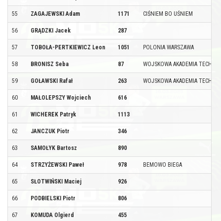
55
ZAGAJEWSKI Adam
1171
CIŚNIEM BO UŚNIEM
56
GRĄDZKI Jacek
287
57
TOBOŁA-PERTKIEWICZ Leon
1051
POLONIA WARSZAWA
58
BRONISZ Seba
87
WOJSKOWA AKADEMIA TECHNI
59
GOŁAWSKI Rafał
263
WOJSKOWA AKADEMIA TECHNI
60
MAŁOLEPSZY Wojciech
616
61
WICHEREK Patryk
1113
62
JANCZUK Piotr
346
63
SAMOŁYK Bartosz
890
64
STRZYŻEWSKI Paweł
978
BEMOWO BIEGA
65
SŁOTWIŃSKI Maciej
926
66
PODBIELSKI Piotr
806
67
KOMUDA Olgierd
455