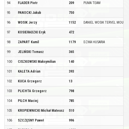
94
FLADER Piotr
209
PUMA TEAM
95
PANOCKI Jakub
750
96
WOSIK Jerzy
1152
DANIEL WOSIK TERVEL MOUNT
97
KOSIERADZKI Eryk
472
98
ZAPART Kamil
1179
DZIKA HUSARIA
99
JELIŃSKI Tomasz
365
100
CISZKOWSKI Maksymilian
140
101
KALETA Adrian
393
102
KUCA Grzegorz
13
103
PLICHTA Grzegorz
798
104
PILCH Maciej
785
105
KROPIEWNICKI Michał Mateusz
510
106
SZCZĘSNY Paweł
996