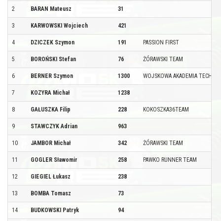
2
BARAN Mateusz
31
3
KARWOWSKI Wojciech
421
4
DZICZEK Szymon
191
PASSION FIRST
5
BOROŃSKI Stefan
76
ŻÓRAWSKI TEAM
6
BERNER Szymon
1300
WOJSKOWA AKADEMIA TECHNI
7
KOZYRA Michał
1238
8
GAŁUSZKA Filip
228
KOKOSZKA36TEAM
9
STAWCZYK Adrian
963
10
JAMBOR Michał
342
ŻÓRAWSKI TEAM
11
GOGLER Sławomir
258
PAWKO RUNNER TEAM
12
GIEGIEL Łukasz
238
13
BOMBA Tomasz
73
14
BUDKOWSKI Patryk
94