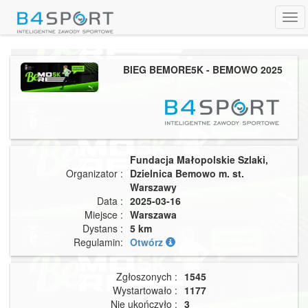
Tog
navi
BIEG BEMORE5K - BEMOWO 2025
Fundacja Małopolskie Szlaki,
Organizator :
Dzielnica Bemowo m. st.
Warszawy
Data :
2025-03-16
Miejsce :
Warszawa
Dystans :
5 km
Regulamin:
Otwórz
Zgłoszonych :
1545
Wystartowało :
1177
Nie ukończyło :
3