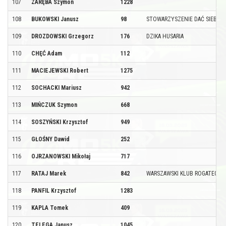
107
ZARĘBA Szymon
1228
108
BUKOWSKI Janusz
98
STOWARZYSZENIE DAĆ SIEBIE 
109
DROZDOWSKI Grzegorz
176
DZIKA HUSARIA
110
CHĘĆ Adam
112
111
MACIEJEWSKI Robert
1275
112
SOCHACKI Mariusz
942
113
MIŃCZUK Szymon
668
114
SOSZYŃSKI Krzysztof
949
115
GŁOŚNY Dawid
252
116
OJRZANOWSKI Mikołaj
717
117
RATAJ Marek
842
WARSZAWSKI KLUB ROGATEGO 
118
PANFIL Krzysztof
1283
119
KAPLA Tomek
409
120
TELEGA Janusz
1045