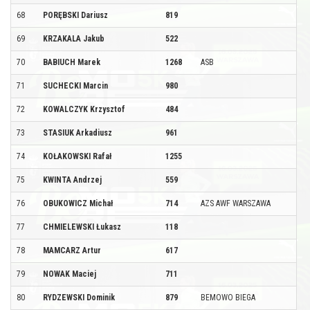
68
PORĘBSKI Dariusz
819
69
KRZAKALA Jakub
522
70
BABIUCH Marek
1268
ASB
71
SUCHECKI Marcin
980
72
KOWALCZYK Krzysztof
484
73
STASIUK Arkadiusz
961
74
KOŁAKOWSKI Rafał
1255
75
KWINTA Andrzej
559
76
OBUKOWICZ Michał
714
AZS AWF WARSZAWA
77
CHMIELEWSKI Łukasz
118
78
MAMCARZ Artur
617
79
NOWAK Maciej
711
80
RYDZEWSKI Dominik
879
BEMOWO BIEGA