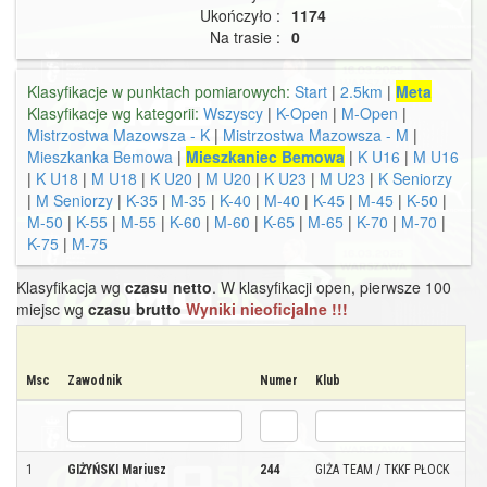
Ukończyło :
1174
Na trasie :
0
Klasyfikacje w punktach pomiarowych:
Start
|
2.5km
|
Meta
Klasyfikacje wg kategorii:
Wszyscy
|
K-Open
|
M-Open
|
Mistrzostwa Mazowsza - K
|
Mistrzostwa Mazowsza - M
|
Mieszkanka Bemowa
|
Mieszkaniec Bemowa
|
K U16
|
M U16
|
K U18
|
M U18
|
K U20
|
M U20
|
K U23
|
M U23
|
K Seniorzy
|
M Seniorzy
|
K-35
|
M-35
|
K-40
|
M-40
|
K-45
|
M-45
|
K-50
|
M-50
|
K-55
|
M-55
|
K-60
|
M-60
|
K-65
|
M-65
|
K-70
|
M-70
|
K-75
|
M-75
Klasyfikacja wg
czasu netto
. W klasyfikacji open, pierwsze 100
miejsc wg
czasu brutto
Wyniki nieoficjalne !!!
Msc
Zawodnik
Numer
Klub
1
GIŻYŃSKI Mariusz
244
GIŻA TEAM / TKKF PŁOCK