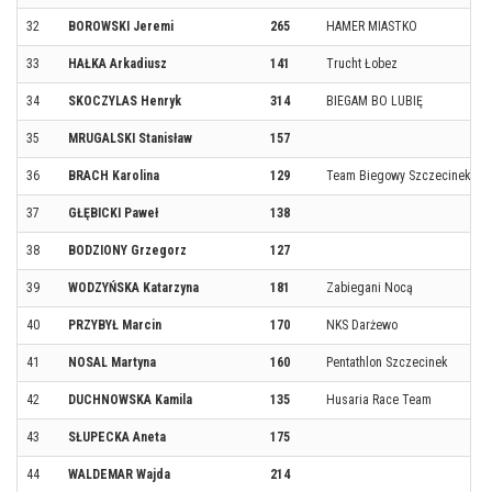
32
BOROWSKI Jeremi
265
HAMER MIASTKO
33
HAŁKA Arkadiusz
141
Trucht Łobez
34
SKOCZYLAS Henryk
314
BIEGAM BO LUBIĘ
35
MRUGALSKI Stanisław
157
36
BRACH Karolina
129
Team Biegowy Szczecinek
37
GŁĘBICKI Paweł
138
38
BODZIONY Grzegorz
127
39
WODZYŃSKA Katarzyna
181
Zabiegani Nocą
40
PRZYBYŁ Marcin
170
NKS Darżewo
41
NOSAL Martyna
160
Pentathlon Szczecinek
42
DUCHNOWSKA Kamila
135
Husaria Race Team
43
SŁUPECKA Aneta
175
44
WALDEMAR Wajda
214