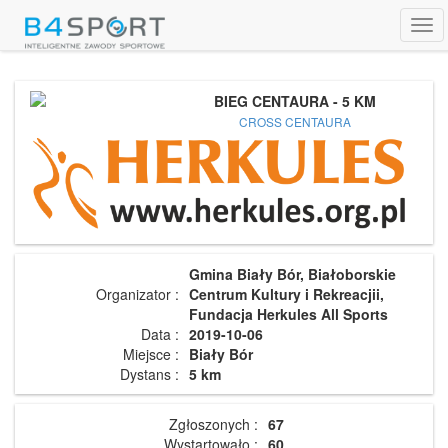
Tog
navi
BIEG CENTAURA - 5 KM
CROSS CENTAURA
Gmina Biały Bór, Białoborskie
Organizator :
Centrum Kultury i Rekreacjii,
Fundacja Herkules All Sports
Data :
2019-10-06
Miejsce :
Biały Bór
Dystans :
5 km
Zgłoszonych :
67
Wystartowało :
60