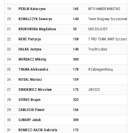
19
PERLIK Katarzyna
165
MTS HAMER MIASTKO
20
KOWALCZYK Seweryn
144
Team Biegowy Szczecinek
21
KRUKOWSKA Magdalena
55
UKS DOJLIDY
22
NERĆ Patrycja
158
7 PRO TEAM /MKP Szczecinek
23
HAŁKA Justyna
140
Trucht Łobez
24
MORDACZ Mikołaj
300
25
TRAWA Aleksandra
178
#ZabieganiNocą
26
NOSAL Mariusz
159
27
SINKIEWICZ Miroslaw
173
JW1223
28
GÓRKO Brajan
322
29
ZABŁOCKI Paweł
166
30
UJWARY Jakub
309
31
ROMECZ-KAZIK Gabriela
172