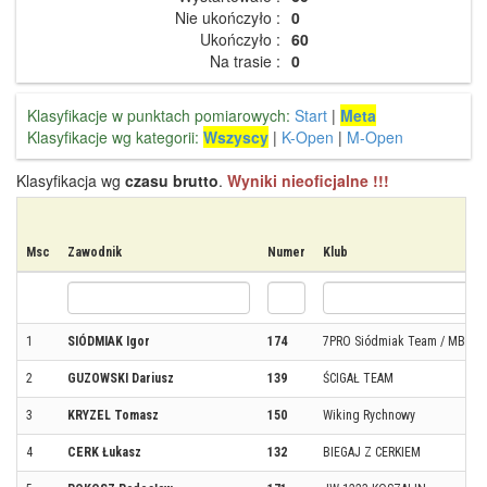
Nie ukończyło :
0
Ukończyło :
60
Na trasie :
0
Klasyfikacje w punktach pomiarowych:
Start
|
Meta
Klasyfikacje wg kategorii:
Wszyscy
|
K-Open
|
M-Open
Klasyfikacja wg
czasu brutto
.
Wyniki nieoficjalne !!!
Msc
Zawodnik
Numer
Klub
1
SIÓDMIAK Igor
174
7PRO Siódmiak Team / MBC
2
GUZOWSKI Dariusz
139
ŚCIGAŁ TEAM
3
KRYZEL Tomasz
150
Wiking Rychnowy
4
CERK Łukasz
132
BIEGAJ Z CERKIEM