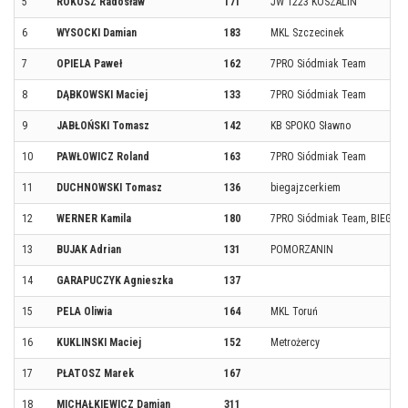
5
ROKOSZ Radosław
171
JW 1223 KOSZALIN
6
WYSOCKI Damian
183
MKL Szczecinek
7
OPIELA Paweł
162
7PRO Siódmiak Team
8
DĄBKOWSKI Maciej
133
7PRO Siódmiak Team
9
JABŁOŃSKI Tomasz
142
KB SPOKO Sławno
10
PAWŁOWICZ Roland
163
7PRO Siódmiak Team
11
DUCHNOWSKI Tomasz
136
biegajzcerkiem
12
WERNER Kamila
180
7PRO Siódmiak Team, BIEGAJ 
13
BUJAK Adrian
131
POMORZANIN
14
GARAPUCZYK Agnieszka
137
15
PELA Oliwia
164
MKL Toruń
16
KUKLINSKI Maciej
152
Metrożercy
17
PŁATOSZ Marek
167
18
MICHAŁKIEWICZ Damian
311