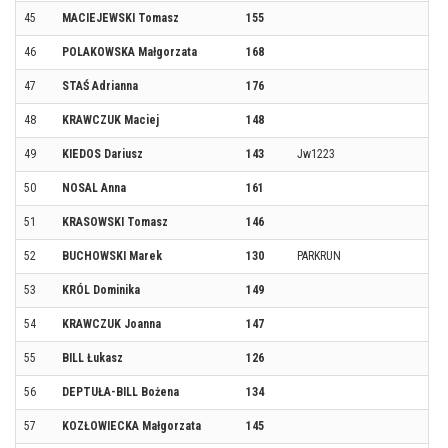
45
MACIEJEWSKI Tomasz
155
46
POLAKOWSKA Małgorzata
168
47
STAŚ Adrianna
176
48
KRAWCZUK Maciej
148
49
KIEDOS Dariusz
143
Jw1223
50
NOSAL Anna
161
51
KRASOWSKI Tomasz
146
52
BUCHOWSKI Marek
130
PARKRUN
53
KRÓL Dominika
149
54
KRAWCZUK Joanna
147
55
BILL Łukasz
126
56
DEPTUŁA-BILL Bożena
134
57
KOZŁOWIECKA Małgorzata
145