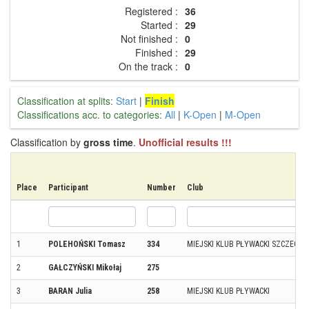
Registered :
36
Started :
29
Not finished :
0
Finished :
29
On the track :
0
Classification at splits:
Start
|
Finish
Classifications acc. to categories:
All
|
K-Open
|
M-Open
Classification by
gross time
.
Unofficial results !!!
Place
Participant
Number
Club
1
POLEHOŃSKI Tomasz
334
MIEJSKI KLUB PŁYWACKI SZCZECIN
2
GAŁCZYŃSKI Mikołaj
275
3
BARAN Julia
258
MIEJSKI KLUB PŁYWACKI