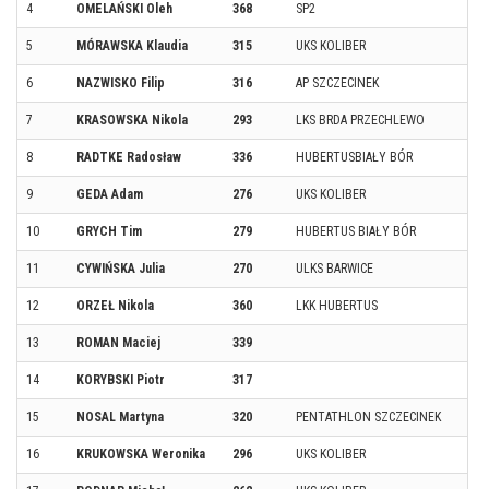
4
OMELAŃSKI Oleh
368
SP2
5
MÓRAWSKA Klaudia
315
UKS KOLIBER
6
NAZWISKO Filip
316
AP SZCZECINEK
7
KRASOWSKA Nikola
293
LKS BRDA PRZECHLEWO
8
RADTKE Radosław
336
HUBERTUSBIAŁY BÓR
9
GEDA Adam
276
UKS KOLIBER
10
GRYCH Tim
279
HUBERTUS BIAŁY BÓR
11
CYWIŃSKA Julia
270
ULKS BARWICE
12
ORZEŁ Nikola
360
LKK HUBERTUS
13
ROMAN Maciej
339
14
KORYBSKI Piotr
317
15
NOSAL Martyna
320
PENTATHLON SZCZECINEK
16
KRUKOWSKA Weronika
296
UKS KOLIBER