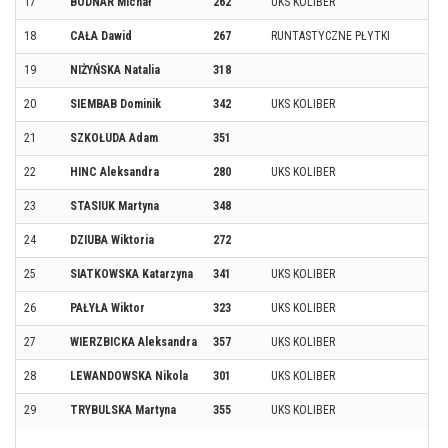
17
BODNAR Michał
262
UKS KOLIBER
18
CAŁA Dawid
267
RUNTASTYCZNE PŁYTKI
19
NIŻYŃSKA Natalia
318
20
SIEMBAB Dominik
342
UKS KOLIBER
21
SZKOŁUDA Adam
351
22
HINC Aleksandra
280
UKS KOLIBER
23
STASIUK Martyna
348
24
DZIUBA Wiktoria
272
25
SIATKOWSKA Katarzyna
341
UKS KOLIBER
26
PAŁYŁA Wiktor
323
UKS KOLIBER
27
WIERZBICKA Aleksandra
357
UKS KOLIBER
28
LEWANDOWSKA Nikola
301
UKS KOLIBER
29
TRYBULSKA Martyna
355
UKS KOLIBER