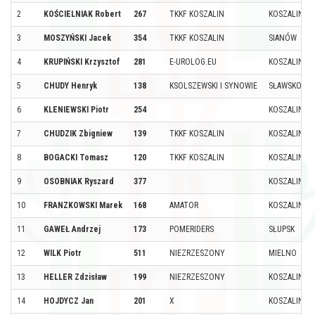
2
KOŚCIELNIAK Robert
267
TKKF KOSZALIN
KOSZALIN
3
MOSZYŃSKI Jacek
354
TKKF KOSZALIN
SIANÓW
4
KRUPIŃSKI Krzysztof
281
E-UROLOG.EU
KOSZALIN
5
CHUDY Henryk
138
KSOLSZEWSKI I SYNOWIE
SŁAWSKO
6
KLENIEWSKI Piotr
254
KOSZALIN
7
CHUDZIK Zbigniew
139
TKKF KOSZALIN
KOSZALIN
8
BOGACKI Tomasz
120
TKKF KOSZALIN
KOSZALIN
9
OSOBNIAK Ryszard
377
KOSZALIN
10
FRANZKOWSKI Marek
168
AMATOR
KOSZALIN
11
GAWEŁ Andrzej
173
POMERIDERS
SŁUPSK
12
WILK Piotr
511
NIEZRZESZONY
MIELNO
13
HELLER Zdzisław
199
NIEZRZESZONY
KOSZALIN
14
HOJDYCZ Jan
201
X
KOSZALIN