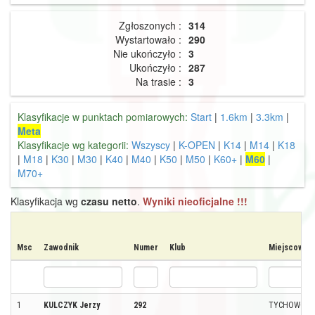
Zgłoszonych :
314
Wystartowało :
290
Nie ukończyło :
3
Ukończyło :
287
Na trasie :
3
Klasyfikacje w punktach pomiarowych:
Start
|
1.6km
|
3.3km
|
Meta
Klasyfikacje wg kategorii:
Wszyscy
|
K-OPEN
|
K14
|
M14
|
K18
|
M18
|
K30
|
M30
|
K40
|
M40
|
K50
|
M50
|
K60+
|
M60
|
M70+
Klasyfikacja wg
czasu netto
.
Wyniki nieoficjalne !!!
Msc
Zawodnik
Numer
Klub
Miejscowoś
1
KULCZYK Jerzy
292
TYCHOWO