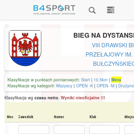
BIEG NA DYSTANSI
VIII DRAWSKI B
PRZEŁAJOWY IM.
BUŁCZYŃSKIE
Klasyfikacje w punktach pomiarowych:
Start
|
10.5km
|
Meta
Klasyfikacje wg kategorii:
Wszyscy
|
OPEN -K
|
OPEN -M
|
Drużyn
Klasyfikacja wg
czasu netto
.
Wyniki nieoficjalne !!!
Msc
Zawodnik
Numer
Klub
Miejs