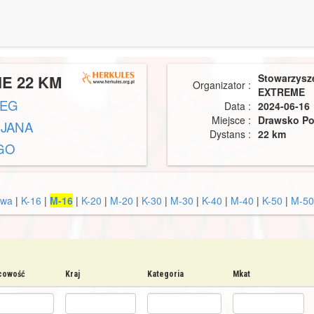
E 22 KM
Stowarzysz
Organizator :
EXTREME
IEG
Data :
2024-06-16
Miejsce :
Drawsko Po
 JANA
Dystans :
22 km
GO
owa
|
K-16
|
M-16
|
K-20
|
M-20
|
K-30
|
M-30
|
K-40
|
M-40
|
K-50
|
M-50
cowość
Kraj
Kategoria
Mkat