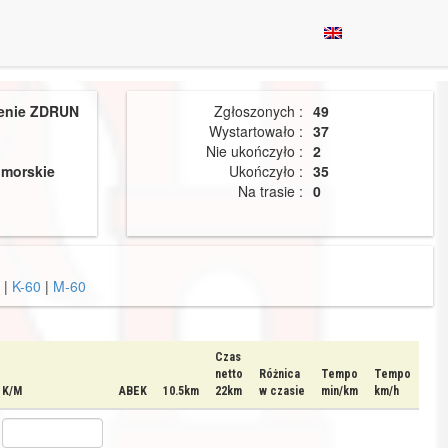
enie ZDRUN
Zgłoszonych :
49
Wystartowało :
37
Nie ukończyło :
2
morskie
Ukończyło :
35
Na trasie :
0
|
K-60
|
M-60
Czas
netto
Różnica
Tempo
Tempo
K/M
ABEK
10.5km
22km
w czasie
min/km
km/h