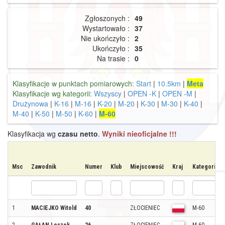
Zgłoszonych :
49
Wystartowało :
37
Nie ukończyło :
2
Ukończyło :
35
Na trasie :
0
Klasyfikacje w punktach pomiarowych:
Start
|
10.5km
|
Meta
Klasyfikacje wg kategorii:
Wszyscy
|
OPEN -K
|
OPEN -M
|
Drużynowa
|
K-16
|
M-16
|
K-20
|
M-20
|
K-30
|
M-30
|
K-40
|
M-40
|
K-50
|
M-50
|
K-60
|
M-60
Klasyfikacja wg
czasu netto
.
Wyniki nieoficjalne !!!
Msc
Zawodnik
Numer
Klub
Miejscowość
Kraj
Kategoria
1
MACIEJKO Witold
40
ZŁOCIENIEC
M-60
2
GAŁAN Leszek
26
ZŁOCIENIEC
M-60