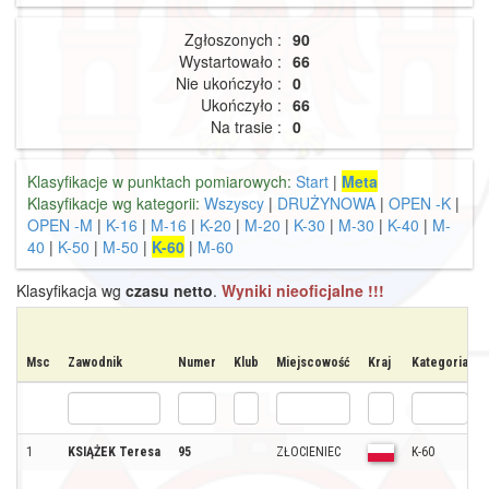
Zgłoszonych :
90
Wystartowało :
66
Nie ukończyło :
0
Ukończyło :
66
Na trasie :
0
Klasyfikacje w punktach pomiarowych:
Start
|
Meta
Klasyfikacje wg kategorii:
Wszyscy
|
DRUŻYNOWA
|
OPEN -K
|
OPEN -M
|
K-16
|
M-16
|
K-20
|
M-20
|
K-30
|
M-30
|
K-40
|
M-
40
|
K-50
|
M-50
|
K-60
|
M-60
Klasyfikacja wg
czasu netto
.
Wyniki nieoficjalne !!!
Msc
Zawodnik
Numer
Klub
Miejscowość
Kraj
Kategoria
1
KSIĄŻEK Teresa
95
ZŁOCIENIEC
K-60