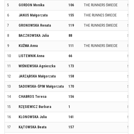
5
GORDON Monika
106
THE RUNNERS ŚWIECIE
ŚWI
6
JANUS Małgorzata
155
THIE RUNNES ŚWIECIE
ŚWI
7
GRONOWSKA Renata
119
THE RUNNERS ŚWIECIE
ŚWI
8
BACZKOWSKA Julia
88
ŚWI
9
KUŹMA Anna
111
THE RUNNERS ŚWIECIE
ŚWI
10
LISTEWNIK Anna
66
ŚWI
11
WIŚNIEWSKA Agnieszka
173
ŚWI
12
JARZĄBSKA Małgorzata
158
ŚWI
13
SADOWSKA-ŚPIW Małgorzata
170
ŚWI
14
CHABROS Teresa
156
ŚWI
15
RZĘSIEWICZ Barbara
1
ŚWI
16
KLONOWSKA Julia
161
ŚWI
17
KĄTOWSKA Beata
157
SU