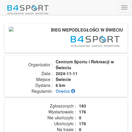
Tog
navi
BIEG NIEPODLEGŁOŚCI W ŚWIECIU
Centrum Sportu i Rekreacji w
Organizator :
Świeciu
Data :
2024-11-11
Miejsce :
Świecie
Dystans :
6 km
Regulamin:
Otwórz
Zgłoszonych :
193
Wystartowało :
176
Nie ukończyło :
0
Ukończyło :
176
Na trasie :
0