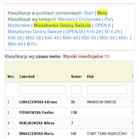
Klasyfikacje w punktach pomiarowych:
Start
|
Meta
Klasyfikacje wg kategorii:
Wszyscy
|
Drużynowa
|
Pary
Małżeńskie
|
Mieszkanka Gminy Świecie
|
OPEN K
|
Mieszkaniec Gminy Świecie
|
OPEN M
|
K16-29
|
M16-29
|
K30-39
|
M30-39
|
K40-49
|
M40-49
|
K50-59
|
M50-59
|
K60+
|
M60-69
|
M70+
Klasyfikacja wg
czasu netto
.
Wyniki nieoficjalne !!!
Msc
Zawodnik
Numer
Klub
Mie
1
ŁUKASZEWSKA Adriana
55
PANACEUM ŚWIECIE
SKA
2
PIÓRKOWSKA Paulina
128
ŚWI
3
PAWLIKOWSKA Milena
7
POL
4
MIRASZEWSKA Marta
101
START TEAM WĄBRZEŹNO
ŚWI