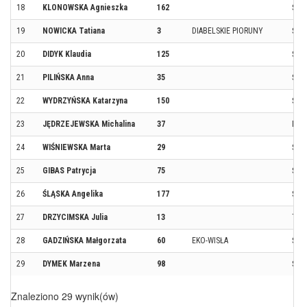
18
KLONOWSKA Agnieszka
162
ŚWI
19
NOWICKA Tatiana
3
DIABELSKIE PIORUNY
ŚWI
20
DIDYK Klaudia
125
ŚWI
21
PILIŃSKA Anna
35
ŚWI
22
WYDRZYŃSKA Katarzyna
150
ŚWI
23
JĘDRZEJEWSKA Michalina
37
DR
24
WIŚNIEWSKA Marta
29
ŚWI
25
GIBAS Patrycja
75
ŚWI
26
ŚLĄSKA Angelika
177
ŚWI
27
DRZYCIMSKA Julia
13
TER
28
GADZIŃSKA Małgorzata
60
EKO-WISŁA
ŚWI
29
DYMEK Marzena
98
ŚWI
Znaleziono 29 wynik(ów)