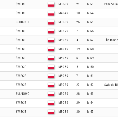
ŚWIECIE
M30-39
25
M 53
Panaceum 
ŚWIECIE
M40-49
18
M 54
GRUCZNO
M30-39
26
M 55
ŚWIECIE
M16-29
7
M 56
ŚWIECIE
M50-59
4
M 57
The Runne
ŚWIECIE
M40-49
19
M 58
ŚWIECIE
M50-59
5
M 59
ŚWIECIE
M50-59
6
M 60
ŚWIECIE
M50-59
7
M 61
ŚWIECIE
M30-39
27
M 62
Świecie B
SULNOWO
M30-39
28
M 63
ŚWIECIE
M30-39
29
M 64
ŚWIECIE
M30-39
30
M 65