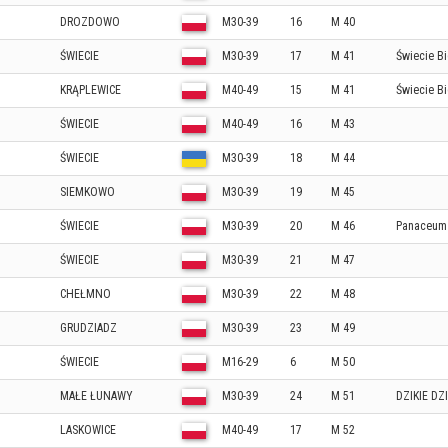
DROZDOWO
M30-39
16
M 40
ŚWIECIE
M30-39
17
M 41
Świecie B
KRĄPLEWICE
M40-49
15
M 41
Świecie B
ŚWIECIE
M40-49
16
M 43
ŚWIECIE
M30-39
18
M 44
SIEMKOWO
M30-39
19
M 45
ŚWIECIE
M30-39
20
M 46
Panaceum 
ŚWIECIE
M30-39
21
M 47
CHEŁMNO
M30-39
22
M 48
GRUDZIADZ
M30-39
23
M 49
ŚWIECIE
M16-29
6
M 50
MAŁE ŁUNAWY
M30-39
24
M 51
DZIKIE DZI
LASKOWICE
M40-49
17
M 52