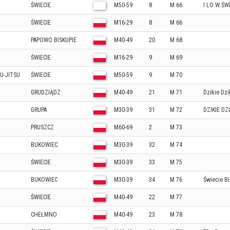
ŚWIECIE
M50-59
8
M 66
I LO W ŚW
ŚWIECIE
M16-29
8
M 66
PAPOWO BISKUPIE
M40-49
20
M 68
ŚWIECIE
M16-29
9
M 69
IU-JITSU
ŚWIECIE
M50-59
9
M 70
GRUDZIĄDZ
M40-49
21
M 71
Dzikie Dzi
GRUPA
M30-39
31
M 72
DZIKIE DZI
PRUSZCZ
M60-69
2
M 73
BUKOWIEC
M30-39
32
M 74
ŚWIECIE
M30-39
33
M 75
BUKOWIEC
M30-39
34
M 76
Świecie B
ŚWIECIE
M40-49
22
M 77
CHEŁMNO
M40-49
23
M 78