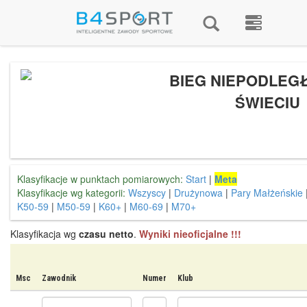
BIEG NIEPODLEG
ŚWIECIU
Klasyfikacje w punktach pomiarowych:
Start
|
Meta
Klasyfikacje wg kategorii:
Wszyscy
|
Drużynowa
|
Pary Małżeńskie
K50-59
|
M50-59
|
K60+
|
M60-69
|
M70+
Klasyfikacja wg
czasu netto
.
Wyniki nieoficjalne !!!
Msc
Zawodnik
Numer
Klub