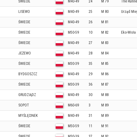
ŚWIECIE
M40-49
24
M 79
The Runne
LISEWO
M40-49
25
M 80
Urząd Mie
ŚWIECIE
M40-49
26
M 81
ŚWIECIE
M50-59
10
M 82
Eko-Wisła
ŚWIECIE
M40-49
27
M 83
JEŻEWO
M40-49
28
M 84
ŚWIECIE
M30-39
35
M 85
BYDGOSZCZ
M40-49
29
M 86
ŚWIECIE
M30-39
36
M 87
GRUDZIĄDZ
M40-49
30
M 88
SOPOT
M60-69
3
M 89
MYŚLĘCINEK
M40-49
31
M 89
ŚWIECIE
M50-59
11
M 91
ŚWIECIE
M30-39
37
M 92