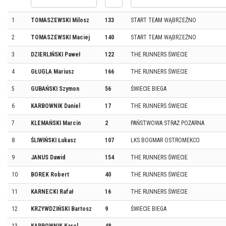
1
TOMASZEWSKI Milosz
133
START TEAM WĄBRZEŹNO
2
TOMASZEWSKI Maciej
140
START TEAM WĄBRZEŹNO
3
DZIERLIŃSKI Paweł
122
THE RUNNERS ŚWIECIE
4
GŁUGLA Mariusz
166
THE RUNNERS ŚWIECIE
5
GUBAŃSKI Szymon
56
ŚWIECIE BIEGA
6
KARBOWNIK Daniel
17
THE RUNNERS ŚWIECIE
7
KLEMAŃSKI Marcin
2
PAŃSTWOWA STRAŻ POŻARNA
8
ŚLIWIŃSKI Łukasz
107
LKS BOGMAR OSTROMEKCO
9
JANUS Dawid
154
THE RUNNERS ŚWIECIE
10
BOREK Robert
40
THE RUNNERS ŚWIECIE
11
KARNECKI Rafał
16
THE RUNNERS ŚWIECIE
12
KRZYWDZIŃSKI Bartosz
9
ŚWIECIE BIEGA