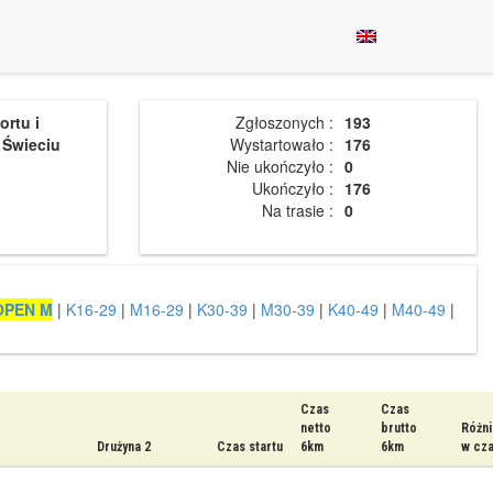
rtu i
Zgłoszonych :
193
 Świeciu
Wystartowało :
176
Nie ukończyło :
0
Ukończyło :
176
Na trasie :
0
OPEN M
|
K16-29
|
M16-29
|
K30-39
|
M30-39
|
K40-49
|
M40-49
|
Czas
Czas
netto
brutto
Różn
Drużyna 2
Czas startu
6km
6km
w cza