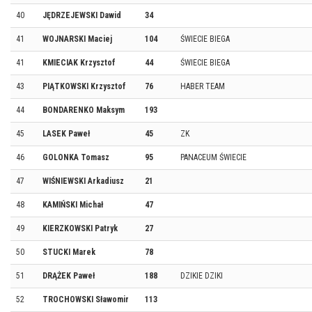
40
JĘDRZEJEWSKI Dawid
34
41
WOJNARSKI Maciej
104
ŚWIECIE BIEGA
41
KMIECIAK Krzysztof
44
ŚWIECIE BIEGA
43
PIĄTKOWSKI Krzysztof
76
HABER TEAM
44
BONDARENKO Maksym
193
45
LASEK Paweł
45
ZK
46
GOLONKA Tomasz
95
PANACEUM ŚWIECIE
47
WIŚNIEWSKI Arkadiusz
21
48
KAMIŃSKI Michał
47
49
KIERZKOWSKI Patryk
27
50
STUCKI Marek
78
51
DRĄŻEK Paweł
188
DZIKIE DZIKI
52
TROCHOWSKI Sławomir
113