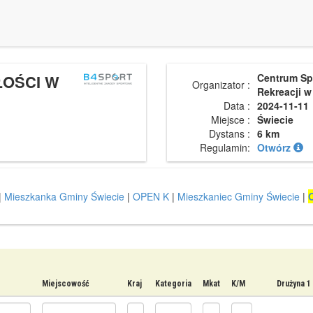
ŁOŚCI W
Centrum Spo
Organizator :
Rekreacji w
Data :
2024-11-11
Miejsce :
Świecie
Dystans :
6 km
Regulamin:
Otwórz
|
Mieszkanka Gminy Świecie
|
OPEN K
|
Mieszkaniec Gminy Świecie
|
Miejscowość
Kraj
Kategoria
Mkat
K/M
Drużyna 1