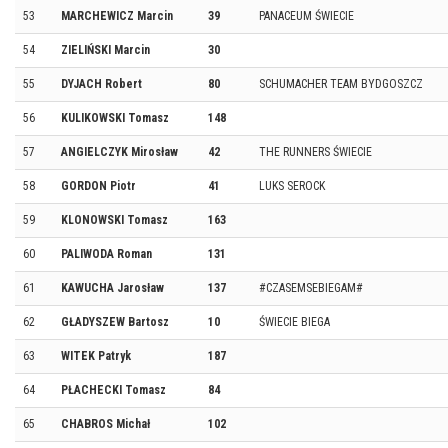
53
MARCHEWICZ Marcin
39
PANACEUM ŚWIECIE
54
ZIELIŃSKI Marcin
30
55
DYJACH Robert
80
SCHUMACHER TEAM BYDGOSZCZ
56
KULIKOWSKI Tomasz
148
57
ANGIELCZYK Mirosław
42
THE RUNNERS ŚWIECIE
58
GORDON Piotr
41
LUKS SEROCK
59
KLONOWSKI Tomasz
163
60
PALIWODA Roman
131
61
KAWUCHA Jarosław
137
#CZASEMSEBIEGAM#
62
GŁADYSZEW Bartosz
10
ŚWIECIE BIEGA
63
WITEK Patryk
187
64
PŁACHECKI Tomasz
84
65
CHABROS Michał
102