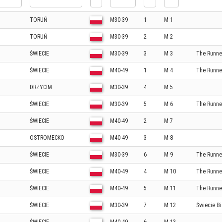
TORUŃ
M30-39
1
M 1
TORUŃ
M30-39
2
M 2
ŚWIECIE
M30-39
3
M 3
The Runne
ŚWIECIE
M40-49
1
M 4
The Runne
DRZYCIM
M30-39
4
M 5
ŚWIECIE
M30-39
5
M 6
The Runne
ŚWIECIE
M40-49
2
M 7
OSTROMECKO
M40-49
3
M 8
ŚWIECIE
M30-39
6
M 9
The Runne
ŚWIECIE
M40-49
4
M 10
The Runne
ŚWIECIE
M40-49
5
M 11
The Runne
ŚWIECIE
M30-39
7
M 12
Świecie B