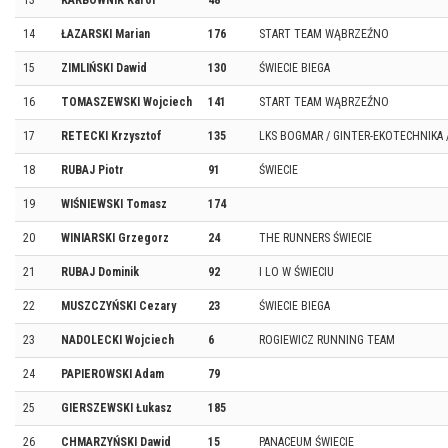
13
KARBOWNIK Karol
48
14
ŁAZARSKI Marian
176
START TEAM WĄBRZEŹNO
15
ZIMLIŃSKI Dawid
130
ŚWIECIE BIEGA
16
TOMASZEWSKI Wojciech
141
START TEAM WĄBRZEŹNO
17
RETECKI Krzysztof
135
LKS BOGMAR / GINTER-EKOTECHNIKA 
18
RUBAJ Piotr
91
ŚWIECIE
19
WIŚNIEWSKI Tomasz
174
20
WINIARSKI Grzegorz
24
THE RUNNERS ŚWIECIE
21
RUBAJ Dominik
92
I LO W ŚWIECIU
22
MUSZCZYŃSKI Cezary
23
ŚWIECIE BIEGA
23
NADOLECKI Wojciech
6
ROGIEWICZ RUNNING TEAM
24
PAPIEROWSKI Adam
79
25
GIERSZEWSKI Łukasz
185
26
CHMARZYŃSKI Dawid
15
PANACEUM ŚWIECIE