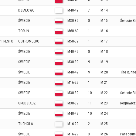
ŚWIECIE
M40-49
6
M 13
DZIAŁOWO
M40-49
7
M 14
ŚWIECIE
M30-39
8
M 15
Świecie B
TORUŃ
M60-69
1
M 16
/ PRESTO
OSTROMECKO
M50-59
1
M 17
ŚWIECIE
M40-49
8
M 18
ŚWIECIE
M30-39
9
M 19
ŚWIECIE
M40-49
9
M 20
The Runne
ŚWIECIE
M16-29
1
M 21
ŚWIECIE
M30-39
10
M 22
Świecie B
GRUDZIĄDZ
M30-39
11
M 23
Rogiewicz
ŚWIECIE
M40-49
10
M 24
TUCHOLA
M16-29
2
M 25
ŚWIECIE
M16-29
3
M 26
Panaceum 