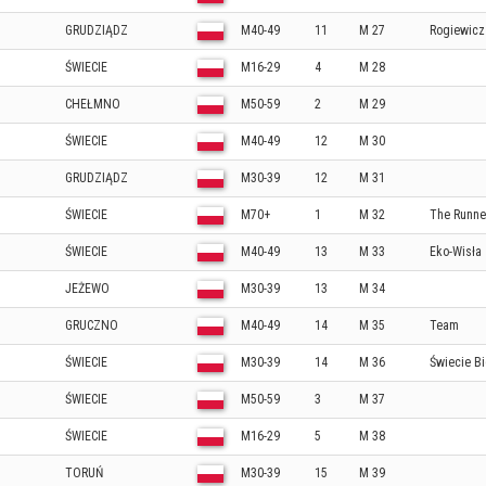
GRUDZIĄDZ
M40-49
11
M 27
Rogiewicz
ŚWIECIE
M16-29
4
M 28
CHEŁMNO
M50-59
2
M 29
ŚWIECIE
M40-49
12
M 30
GRUDZIĄDZ
M30-39
12
M 31
ŚWIECIE
M70+
1
M 32
The Runne
ŚWIECIE
M40-49
13
M 33
Eko-Wisła
JEŻEWO
M30-39
13
M 34
GRUCZNO
M40-49
14
M 35
Team
ŚWIECIE
M30-39
14
M 36
Świecie B
ŚWIECIE
M50-59
3
M 37
ŚWIECIE
M16-29
5
M 38
TORUŃ
M30-39
15
M 39