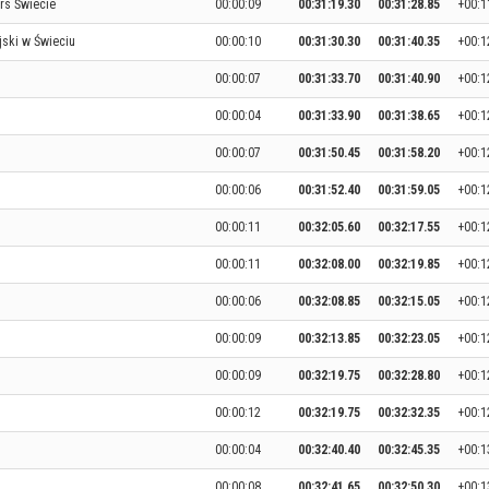
rs Świecie
00:00:09
00:31:19.30
00:31:28.85
+00:1
jski w Świeciu
00:00:10
00:31:30.30
00:31:40.35
+00:1
00:00:07
00:31:33.70
00:31:40.90
+00:1
00:00:04
00:31:33.90
00:31:38.65
+00:1
00:00:07
00:31:50.45
00:31:58.20
+00:1
00:00:06
00:31:52.40
00:31:59.05
+00:1
00:00:11
00:32:05.60
00:32:17.55
+00:1
00:00:11
00:32:08.00
00:32:19.85
+00:1
00:00:06
00:32:08.85
00:32:15.05
+00:1
00:00:09
00:32:13.85
00:32:23.05
+00:1
00:00:09
00:32:19.75
00:32:28.80
+00:1
00:00:12
00:32:19.75
00:32:32.35
+00:1
00:00:04
00:32:40.40
00:32:45.35
+00:1
00:00:08
00:32:41.65
00:32:50.30
+00:1