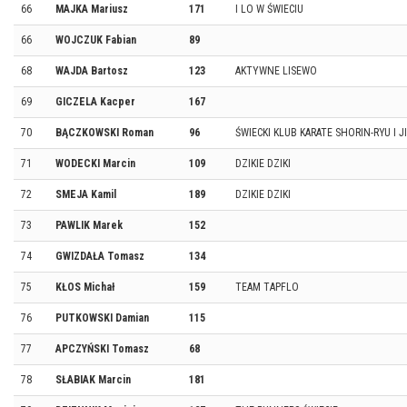
66
MAJKA Mariusz
171
I LO W ŚWIECIU
66
WOJCZUK Fabian
89
68
WAJDA Bartosz
123
AKTYWNE LISEWO
69
GICZELA Kacper
167
70
BĄCZKOWSKI Roman
96
ŚWIECKI KLUB KARATE SHORIN-RYU I J
71
WODECKI Marcin
109
DZIKIE DZIKI
72
SMEJA Kamil
189
DZIKIE DZIKI
73
PAWLIK Marek
152
74
GWIZDAŁA Tomasz
134
75
KŁOS Michał
159
TEAM TAPFLO
76
PUTKOWSKI Damian
115
77
APCZYŃSKI Tomasz
68
78
SŁABIAK Marcin
181