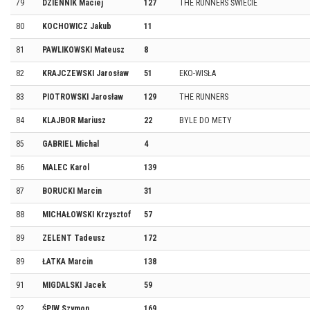
79
DZIENNIK Maciej
127
THE RUNNERS ŚWIECIE
80
KOCHOWICZ Jakub
11
81
PAWLIKOWSKI Mateusz
8
82
KRAJCZEWSKI Jarosław
51
EKO-WISŁA
83
PIOTROWSKI Jarosław
129
THE RUNNERS
84
KLAJBOR Mariusz
22
BYLE DO METY
85
GABRIEL Michal
4
86
MALEC Karol
139
87
BORUCKI Marcin
31
88
MICHAŁOWSKI Krzysztof
57
89
ZELENT Tadeusz
172
89
ŁATKA Marcin
138
91
MIGDALSKI Jacek
59
92
ŚPIW Szymon
169