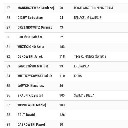
27
MARKUSZEWSKI Andrzej
90
ROGIEWICZ RUNNING TEAM
28
CICHY Sebastian
94
PANACEUM ŚWIECIE
29
GRZENKOWITZ Dariusz
43
30
GOLIŃSKI Michał
82
31
WRZECIONO Artur
183
32
OLKOWSKI Jurek
118
THE RUNNERS ŚWIECIE
33
JABCZYŃSKI Mariusz
19
EKO-WISŁA
34
WIETRZYKOWSKI Jakub
110
KKWŚ
35
JARYCH Klaudiusz
36
36
BRAUN Krzysztof
105
ŚWIECIE BIEGA
37
WIŚNIEWSKI Maciej
103
38
BELT Dawid
126
39
DĄBROWSKI Paweł
20