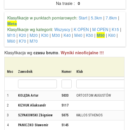
Na trasie :
0
Klasyfikacje w punktach pomiarowych:
Start
|
5.3km
|
7.8km
|
Meta
Klasyfikacje wg kategorii:
Wszyscy
|
K OPEN
|
M OPEN
|
K15
|
M15
|
K20
|
M20
|
K30
|
M30
|
K40
|
M40
|
K50
|
M50
|
K60
|
M60
|
K70
|
M70
Klasyfikacja wg
czasu brutto
.
Wyniki nieoficjalne !!!
Msc
Zawodnik
Numer
Klub
1
KOLĘDA Artur
5033
ORTOSTOM AUGUSTÓW
2
KIZHUK Aliaksandr
5117
3
SZPAKOWSKI Zbigniew
5075
KALLOS STHENOS
4
PANICZKO Sławomir
5145