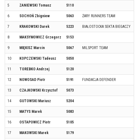
5
ZANIEWSKI Tomasz
5110
6
SOCHOŃ Zbigniew
5063
ŻARY RUNNERS TEAM
7
KRAKOWSKI Darek
5223
BIAŁOSTOCKA SEKTA BIEGACZY
8
MAKSYMOWICZ Grzegorz
5153
9
MIĘKISZ Marcin
5067
MILSPORT TEAM
10
KOPCZEWSKI Tadeusz
5050
11
TOREBKO Andrzej
5120
12
NOWOSAD Piotr
5191
FUNDACJA DEFENDER
13
CZAJKOWSKI Krzysztof
5073
14
GUTOWSKI Mariusz
5204
15
MATYS Marek
5083
16
OSTAPOWICZ Piotr
5105
17
MAKOWSKI Marek
5179