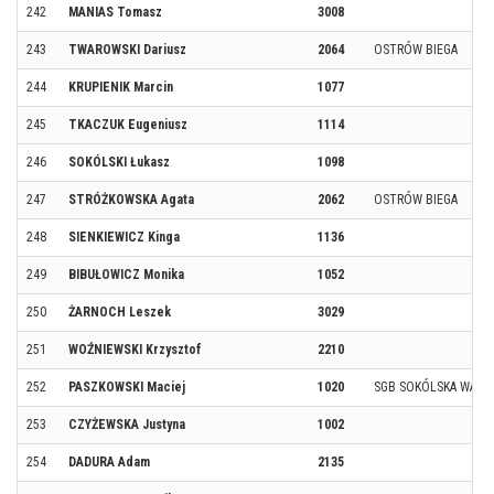
242
MANIAS Tomasz
3008
243
TWAROWSKI Dariusz
2064
OSTRÓW BIEGA
244
KRUPIENIK Marcin
1077
245
TKACZUK Eugeniusz
1114
246
SOKÓLSKI Łukasz
1098
247
STRÓŻKOWSKA Agata
2062
OSTRÓW BIEGA
248
SIENKIEWICZ Kinga
1136
249
BIBUŁOWICZ Monika
1052
250
ŻARNOCH Leszek
3029
251
WOŹNIEWSKI Krzysztof
2210
252
PASZKOWSKI Maciej
1020
SGB SOKÓLSKA WATA
253
CZYŻEWSKA Justyna
1002
254
DADURA Adam
2135