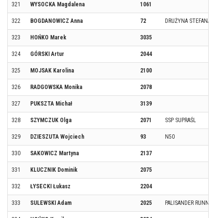
321
WYSOCKA Magdalena
1061
322
BOGDANOWICZ Anna
72
DRUŻYNA STEFANA CZ
323
HOŃKO Marek
3035
324
GÓRSKI Artur
2044
325
MOJSAK Karolina
2100
326
RADGOWSKA Monika
2078
327
PUKSZTA Michał
3139
328
SZYMCZUK Olga
2071
SSP SUPRAŚL
329
DZIESZUTA Wojciech
93
N50
330
SAKOWICZ Martyna
2137
331
KLUCZNIK Dominik
2075
332
ŁYSECKI Łukasz
2204
333
SULEWSKI Adam
2025
PALISANDER RUNNIN