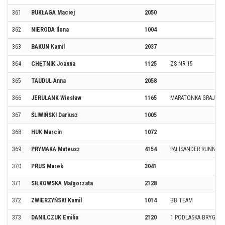
361
BUKŁAGA Maciej
2050
362
NIERODA Ilona
1004
363
BAKUN Kamil
2037
364
CHĘTNIK Joanna
1125
ZS NR 15
365
TAUDUL Anna
2058
366
JERULANK Wiesław
1165
MARATONKA GRAJEW
367
ŚLIWIŃSKI Dariusz
1005
368
HUK Marcin
1072
369
PRYMAKA Mateusz
4154
PALISANDER RUNNIN
370
PRUS Marek
3041
371
SIŁKOWSKA Małgorzata
2128
372
ZWIERZYŃSKI Kamil
1014
BB TEAM
373
DANILCZUK Emilia
2120
1 PODLASKA BRYGAD