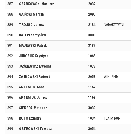
387
CZARKOWSKI Mariusz
2032
388
GAIŃSKI Marcin
2090
389
TROJGO Janusz
2134
NADAKTYWNI
390
RALI Przemyslaw
3083
391
MAJEWSKI Patryk
3137
392
JURCZUK Krystyna
1068
393
JAŚKIEWICZ Ewelina
1073
394
ZAJKOWSKI Robert
2053
WINLAND
395
ARTEMIUK Anna
1167
396
ARTEMIUK Janusz
1168
397
SIEREDA Mateusz
3039
398
RUTO Dzmitry
1034
TEA.M RUN
399
OSTROWSKI Tomasz
3054