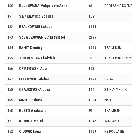
150
BUJNOWSKA Małgorzata Anna
61
PODLASKIE KOCURY
151
SIENKIEWICZ Bogusz
1091
152
BRAŁKOWSKI Łukasz
1176
153
SZEWCZUWIANIEC Krzysztof
2175
154
BANIT Dzmitry
1210
TEA.M RUN
155
TSIARESHKA Uladzislau
73
TEA.M RUN BIAŁYSTO
156
OPIATOWSKI Adam
123
157
FALKOWSKI Michał
1178
DZSW
158
CZAJKOWSKA Julia
164
3T BIAŁYSTOK
159
MAZUR Łukasz
1093
N50
160
RUSTS Aliaksandr
96
TEA.MRUN
161
KORBUT Marek
1042
WINLAND
162
CIULWIK Lena
1129
KS PODLASIE