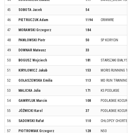
45
SOBOTA Jacek
54
46
PIETRUCZUK Adam
1194
CRIWWRE
47
MORAWSKI Grzegorz
184
48
PAWŁOWSKI Piotr
50
SP KORYCIN
49
DOWNAR Mateusz
33
50
BOGUSZ Wojciech
181
STARSZAKI BIAŁYSTO
51
KIRYŁOWICZ Jakub
153
MORIS RUNNING TEA
52
GOŁASZEWSKA Emilia
113
MD RUN TRAINING
53
MALICKA Julia
171
KS PODLASIE
54
GAWRYLUK Marcin
108
PODLASKIE KOCURY
55
JÓŹWICKI Karol
37
PODLASKIE KOCURY
56
SADOWSKI Rafał
110
CHŁOPCY CHORTENO
57
PIOTROWIAK Grzegorz
128
N50