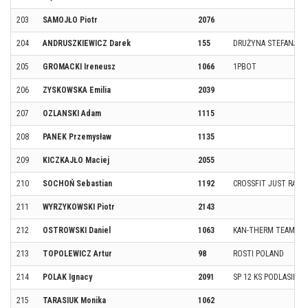
203
SAMOJŁO Piotr
2076
204
ANDRUSZKIEWICZ Darek
155
DRUŻYNA STEFANA C
205
GROMACKI Ireneusz
1066
1PBOT
206
ZYSKOWSKA Emilia
2039
207
OZLANSKI Adam
1115
208
PANEK Przemysław
1135
209
KICZKAJŁO Maciej
2055
210
SOCHOŃ Sebastian
1192
CROSSFIT JUST RAW
211
WYRZYKOWSKI Piotr
2143
212
OSTROWSKI Daniel
1063
KAN-THERM TEAM RA
213
TOPOLEWICZ Artur
98
ROSTI POLAND
214
POLAK Ignacy
2091
SP 12 KS PODLASIE
215
TARASIUK Monika
1062