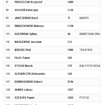
97
PROSZCZUK Krzysztof
1089
98
SOCHOŃ Katarzyna
1126
99
JANCZEWSKI Karol
71
MASPEX
100
ŚWIĘSZKOWSKI Mateusz
1138
101
GUZOWSKA Sylwia
63
MARATONKA GRAJEW
102
WASILEWSKI Jarosław
112
103
BUDZKO Vital
1080
TEA.M RUN
104
FIŁOC Paweł
105
105
STOCKI Marek
179
BIAŁYSTOK BIEGA TE
106
SLESARCZYK Aleksander
160
107
DOBROGOWSKI Hubert
2196
108
SAWKO Łukasz
1037
109
SZESZKO Paweł
1053
PYSTOK