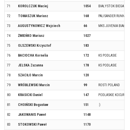
71
KOROLCZUK Maciej
1054
BIAŁYSTOK BIEGA TE
72
TOMASZUK Mariusz
168
PALISANDER RUNNIN
73
AUGUSTYNOWICZ Wojciech
66
MKS JUVENIA BIAŁYS
74
ŻMIEŃKO Mariusz
1027
75
OLSZEWSKI Krzysztof
183
76
BACIOCHA Kornelia
172
KS PODLASIE
77
JELSKA Zuzanna
178
KS PODLASIE
78
SZACIŁO Marcin
120
79
WRÓBLEWSKI Marcin
99
ROSTI POLAND
80
KRASICKI Daniel
147
PODLASKIE KOCURY
81
CHOIŃSKI Bogusław
151
:)
82
JAKOWANIS Paweł
1148
83
STOKOWSKI Paweł
1170