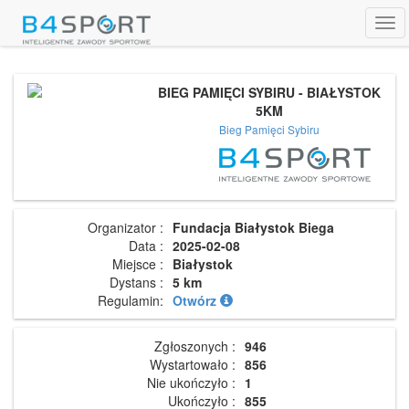
Tog
navi
BIEG PAMIĘCI SYBIRU - BIAŁYSTOK
5KM
Bieg Pamięci Sybiru
Organizator :
Fundacja Białystok Biega
Data :
2025-02-08
Miejsce :
Białystok
Dystans :
5 km
Regulamin:
Otwórz
Zgłoszonych :
946
Wystartowało :
856
Nie ukończyło :
1
Ukończyło :
855