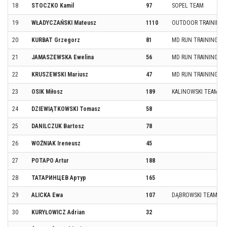
18
STOCZKO Kamil
97
SOPEL TEAM
19
WŁADYCZAŃSKI Mateusz
1110
OUTDOOR TRAINING
20
KURBAT Grzegorz
81
MD RUN TRAINING
21
JAMASZEWSKA Ewelina
56
MD RUN TRAINING
22
KRUSZEWSKI Mariusz
47
MD RUN TRAINING
23
OSIK Miłosz
189
KALINOWSKI TEAM
24
DZIEWIĄTKOWSKI Tomasz
58
25
DANILCZUK Bartosz
78
26
WOŹNIAK Ireneusz
45
27
POTAPO Artur
188
28
ТАТАРИНЦЕВ Артур
165
29
ALICKA Ewa
107
DĄBROWSKI TEAM
30
KURYŁOWICZ Adrian
32