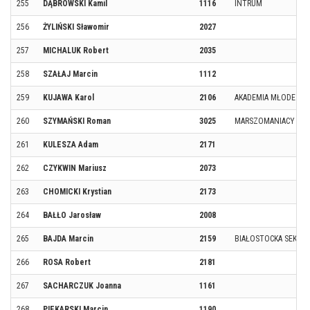
255
DĄBROWSKI Kamil
1116
INTRUM
256
ŻYLIŃSKI Sławomir
2027
257
MICHALUK Robert
2035
258
SZAŁAJ Marcin
1112
259
KUJAWA Karol
2106
AKADEMIA MŁODE ŻU
260
SZYMAŃSKI Roman
3025
MARSZOMANIACY BIEL
261
KULESZA Adam
2171
262
CZYKWIN Mariusz
2073
263
CHOMICKI Krystian
2173
264
BAŁŁO Jarosław
2008
265
BAJDA Marcin
2159
BIAŁOSTOCKA SEKTA 
266
ROSA Robert
2181
267
SACHARCZUK Joanna
1161
268
PIEKARSKI Marcin
1190