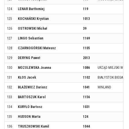
124
LENAR Bartłomiej
119
125
KOCHAŃSKI Krystian
1013
126
OSTROWSKI Michał
39
127
LINGO Sebastian
1169
128
CZARNOGÓRSKI Mateusz
1105
129
DERYNG Paweł
2013
130
MOZOLEWSKA Joanna
1086
URZĄD MIEJSKI W BI
131
KŁOS Jacek
1102
BIAŁYSTOK BIEGA TE
132
BLAŻEWICZ Dariusz
1041
WINLAND
133
BARTOSZUK Karol
1156
134
KURYŁO Bartosz
1031
135
HUDSON Marta
124
136
TRUSZKOWSKI Kamil
1044