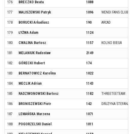
176
BRECZKO Beata
1088
177
MALISZEWSKI Patryk
1096
WENDI FANS CLUB
178
BORUCKI Arkadiusz
190
ARCAD
179
ŁYŻWA Adam
1124
180
CWALINA Bartosz
1157
KOLNO BIEGA
181
MELANIUK Radosław
2149
182
GÓRECKI Hubert
174
183
BERNATOWICZ Karolina
1022
184
MECLIK Adrian
1143
185
RADZIWONOWSKI Bartosz
1182
THREETEETEAM
186
BRONISZEWSKI Piotr
142
DRUŻYNA STEFANA CZ
187
LEMAŃSKA Marzena
1071
188
POGORZELSKI Daniel
1011