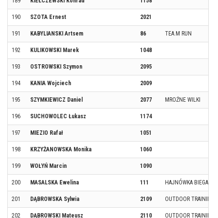
189
KIEŁCZEWSKI Konrad
1158
190
SZOTA Ernest
2021
191
KABYLIANSKI Artsem
86
TEA.M RUN
192
KULIKOWSKI Marek
1048
193
OSTROWSKI Szymon
2095
194
KANIA Wojciech
2009
195
SZYMKIEWICZ Daniel
2077
MROŹNE WILKI
196
SUCHOWOLEC Łukasz
1174
197
MIEZIO Rafał
1051
198
KRZYŻANOWSKA Monika
1060
199
WOŁYŃ Marcin
1090
200
MASALSKA Ewelina
111
HAJNÓWKA BIEGA
201
DĄBROWSKA Sylwia
2109
OUTDOOR TRAINING
202
DĄBROWSKI Mateusz
2110
OUTDOOR TRAINING