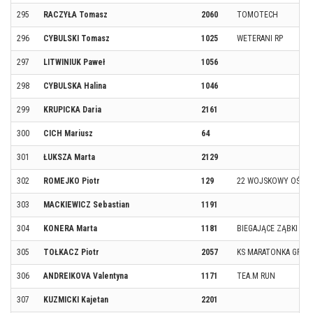
295
RACZYŁA Tomasz
2060
TOMOTECH
296
CYBULSKI Tomasz
1025
WETERANI RP
297
LITWINIUK Paweł
1056
298
CYBULSKA Halina
1046
299
KRUPICKA Daria
2161
300
CICH Mariusz
64
301
ŁUKSZA Marta
2129
302
ROMEJKO Piotr
129
22 WOJSKOWY OŚROD
303
MACKIEWICZ Sebastian
1191
304
KONERA Marta
1181
BIEGAJĄCE ZĄBKI
305
TOŁKACZ Piotr
2057
KS MARATONKA GRAJ
306
ANDREIKOVA Valentyna
1171
TEA.M RUN
307
KUZMICKI Kajetan
2201