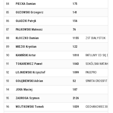
84
PIECKA Damian
175
85
GUZOWSKI Grzegorz
141
86
GŁADZKI Patryk
156
87
PALKOWSKI Mateusz
76
88
KŁOCZKO Damian
1155
ZST BIAŁYSTOK
89
MIEZIO Krystian
122
90
KAMIŃSKI Artur
1010
RATUJMY CO SIĘ DA
91
TOKAREWICZ Paweł
1043
SOKÓLSKA WATAHA
92
ŁOJNIEWSKI Krzysztof
1099
PAGEPRO
93
GOŁĘBIEWSKI Adrian
52
SPARTA CROSSFIT
94
JOKA Maciej
187
95
ZADROGA Szymon
2126
96
WOJTKOWSKI Tomek
1039
CIECHANOWIEC BIEGA