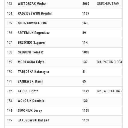
163
WIKTORZAK Michał
2069
QUECHUA TEAM
164
RADZISZEWSKI Bogdan
1137
165
SIECZKOWSKA Ewa
163
166
ARTEMIUK Eugeniusz
89
167
BRZÓSKO Szymon
114
168
SKUBICH Tomasz
1003
169
MORAWSKA Edyta
137
BIAŁYSTOK BIEGA TE
170
TABĘDZKA Katarzyna
41
171
ZANIEWSKI Kamil
65
172
ŁAPSZO Piotr
1121
GRUPA BIEGOWA ZWY
173
WOŁOSIK Dominik
130
174
SIMONIUK Jerzy
1101
175
JAKUBOWSKI Kacper
1151