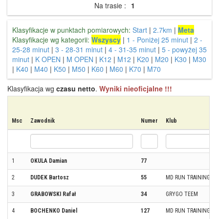
Na trasie :
1
Klasyfikacje w punktach pomiarowych:
Start
|
2.7km
|
Meta
Klasyfikacje wg kategorii:
Wszyscy
|
1 - Poniżej 25 minut
|
2 -
25-28 minut
|
3 - 28-31 minut
|
4 - 31-35 minut
|
5 - powyżej 35
minut
|
K OPEN
|
M OPEN
|
K12
|
M12
|
K20
|
M20
|
K30
|
M30
|
K40
|
M40
|
K50
|
M50
|
K60
|
M60
|
K70
|
M70
Klasyfikacja wg
czasu netto
.
Wyniki nieoficjalne !!!
Msc
Zawodnik
Numer
Klub
1
OKULA Damian
77
2
DUDEK Bartosz
55
MD RUN TRAINING
3
GRABOWSKI Rafał
34
GRYGO TEEM
4
BOCHENKO Daniel
127
MD RUN TRAINING