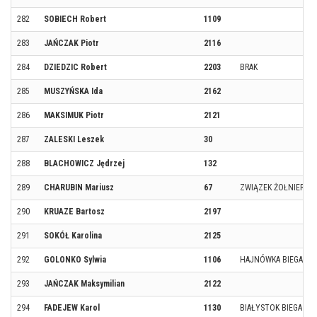
282
SOBIECH Robert
1109
283
JAŃCZAK Piotr
2116
284
DZIEDZIC Robert
2203
BRAK
285
MUSZYŃSKA Ida
2162
286
MAKSIMUK Piotr
2121
287
ZALESKI Leszek
30
288
BLACHOWICZ Jędrzej
132
289
CHARUBIN Mariusz
67
ZWIĄZEK ŻOŁNIERZY
290
KRUAZE Bartosz
2197
291
SOKÓŁ Karolina
2125
292
GOLONKO Sylwia
1106
HAJNÓWKA BIEGA
293
JAŃCZAK Maksymilian
2122
294
FADEJEW Karol
1130
BIAŁYSTOK BIEGA TE