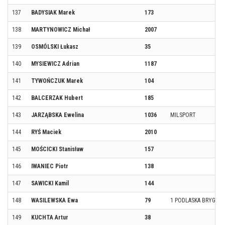
137
BADYSIAK Marek
173
138
MARTYNOWICZ Michał
2007
139
OSMÓLSKI Łukasz
35
140
MYSIEWICZ Adrian
1187
141
TYWOŃCZUK Marek
104
142
BALCERZAK Hubert
185
143
JARZĄBSKA Ewelina
1036
MILSPORT
144
RYŚ Maciek
2010
145
MOŚCICKI Stanisław
157
146
IWANIEC Piotr
138
147
SAWICKI Kamil
144
148
WASILEWSKA Ewa
79
1 PODLASKA BRYGAD
149
KUCHTA Artur
38