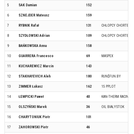
5
SAK Damian
152
6
SZNEJDER Mateusz
159
7
RYBNIK Rafał
131
CHŁOPCY CHORTENO
8
SZYDŁOWSKI Adrian
109
CHŁOPCY CHORTENO
9
BAŃKOWSKA Anna
158
10
GUARRERA Francesco
69
MASPEX
11
KUCHAREWICZ Marcin
143
12
STAKHAYEVICH Aleh
180
RUN$FUN.BY
13
ZIMMER Łukasz
162
15 PPLOT
14
ŁEMPICKI Paweł
40
KAN-THERM RACING 
15
OLSZYŃSKI Marek
36
OIL BIAŁYSTOK
16
CHARYTONIUK Piotr
101
17
ZAHOROWSKI Piotr
46