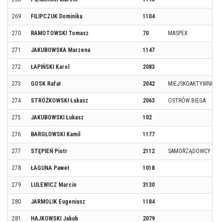
269
FILIPCZUK Dominika
1104
270
RAMOTOWSKI Tomasz
70
MASPEX
271
JAKUBOWSKA Marzena
1147
272
ŁAPIŃSKI Karol
2083
273
GOSK Rafał
2042
MIEJSKOAKTYWNI
274
STRÓŻKOWSKI Łukasz
2063
OSTRÓW BIEGA
275
JAKUBOWSKI Łukasz
102
276
BARGŁOWSKI Kamil
1177
277
STĘPIEŃ Piotr
2112
SAMORZĄDOWCY
278
ŁAGUNA Paweł
1018
279
LULEWICZ Marcin
3130
280
JARMOLIK Eugeniusz
1184
281
HAJKOWSKI Jakub
2079