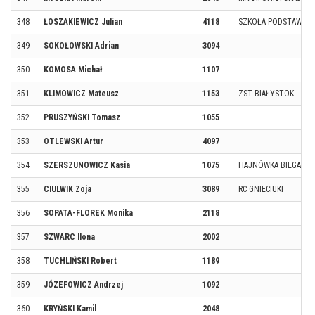
348
ŁOSZAKIEWICZ Julian
4118
SZKOŁA PODSTAWOWA
349
SOKOŁOWSKI Adrian
3094
350
KOMOSA Michał
1107
351
KLIMOWICZ Mateusz
1153
ZST BIAŁYSTOK
352
PRUSZYŃSKI Tomasz
1055
353
OTLEWSKI Artur
4097
354
SZERSZUNOWICZ Kasia
1075
HAJNÓWKA BIEGA
355
CIULWIK Zoja
3089
RC GNIECIUKI
356
SOPATA-FLOREK Monika
2118
357
SZWARC Ilona
2002
358
TUCHLIŃSKI Robert
1189
359
JÓZEFOWICZ Andrzej
1092
360
KRYŃSKI Kamil
2048