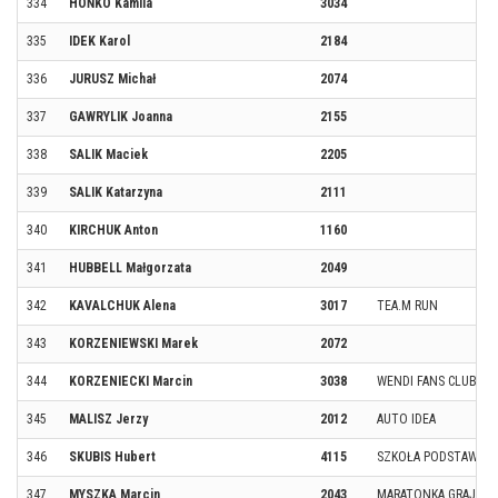
334
HOŃKO Kamila
3034
335
IDEK Karol
2184
336
JURUSZ Michał
2074
337
GAWRYLIK Joanna
2155
338
SALIK Maciek
2205
339
SALIK Katarzyna
2111
340
KIRCHUK Anton
1160
341
HUBBELL Małgorzata
2049
342
KAVALCHUK Alena
3017
TEA.M RUN
343
KORZENIEWSKI Marek
2072
344
KORZENIECKI Marcin
3038
WENDI FANS CLUB
345
MALISZ Jerzy
2012
AUTO IDEA
346
SKUBIS Hubert
4115
SZKOŁA PODSTAWOWA
347
MYSZKA Marcin
2043
MARATONKA GRAJEW