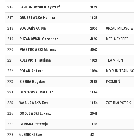
216
JABŁONOWSKI Krzysztof
3128
217
GRUSZEWSKA Hannna
1123
218
BOGDAŃSKA Ula
2052
URZĄD MIEJSKI W BI
219
PUZANOWSKI Grzegorz
4192
MEDIA EXPERT
220
MIASTKOWSKI Mariusz
4042
221
KULEVICH Tatsiana
1026
TEA.M RUN
222
POLAK Robert
1094
MD RUN TRAINING
223
SIERBA Bogdan
2183
PROMIEŃ
224
OLSZEWSKI Mateusz
1164
225
WASILEWSKA Ewa
1154
ZST BIAŁYSTOK
226
GODLEWSKI Łukasz
2041
227
GLIŃSKA Patrycja
1139
228
ŁUBNICKI Kamil
42