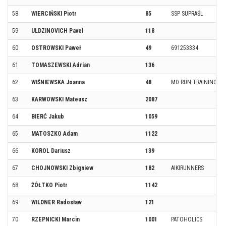
58
WIERCIŃSKI Piotr
85
SSP SUPRAŚL
59
ULDZINOVICH Pavel
118
60
OSTROWSKI Paweł
49
691253334
61
TOMASZEWSKI Adrian
136
62
WIŚNIEWSKA Joanna
48
MD RUN TRAINING
63
KARWOWSKI Mateusz
2087
64
BIERĆ Jakub
1059
65
MATOSZKO Adam
1122
66
KOROL Dariusz
139
67
CHOJNOWSKI Zbigniew
182
AIKIRUNNERS
68
ŻÓŁTKO Piotr
1142
69
WILDNER Radosław
121
70
RZEPNICKI Marcin
1001
PATOHOLICS