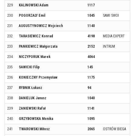
229
KALINOWSKI Adam
1117
230
POGORZALY Emil
1045
SAMI SWOI
231
AUGUSTYNOWICZ Wojciech
1140
232
TARASIEWICZ Konrad
4198
MEDIA EXPERT
233
PANKIEWICZ Małgorzata
2152
INTRUM
234
NICZYPORUK Marek
4064
235
SAWICKI Filip
145
236
KONIECZNY Przemysław
1175
237
RYBNIK Łukasz
94
238
DANIELUK Janusz
1040
239
ZANIEWSKI Rafał
1141
240
GRZYBOWSKA Monika
1095
241
TWAROWSKI Miłosz
2065
OSTRÓW BIEGA