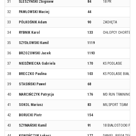
31
ŚLESZYŃSKI Zbigniew
84
18 PR
32
PAWŁOWSKI Maciej
44
33
PÓŁKOŚNIK Adam
90
ZACHĘTA
34
RYBNIK Karol
133
CHŁOPCY CHORTENO
35
SZYDŁOWSKI Kamil
1119
36
BRZOZOWSKI Jacek
1193
37
NIEDŹWIECKA Gabriela
170
KS PODLASIE
38
BRECZKO Paulina
103
KS PODLASIE BIAŁYS
39
STASIŃSKI Paweł
68
40
MARCIŃCZYK Patrycja
176
MD RUN TRAINING
41
SOKOL Mariusz
83
MILSPORT TEAM
42
BORUCKI Piotr
154
43
SZYMAŃSKI Kamil
91
18 BIAŁOSTOCKI PU
44
KONOŃCZUK Łukasz
177
DANIEL_BIEGA TEAM