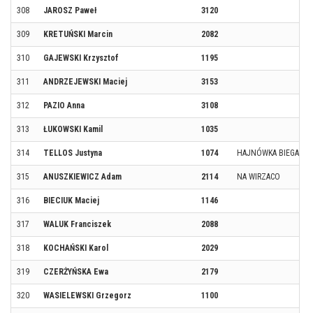
308
JAROSZ Paweł
3120
309
KRETUŃSKI Marcin
2082
310
GAJEWSKI Krzysztof
1195
311
ANDRZEJEWSKI Maciej
3153
312
PAZIO Anna
3108
313
ŁUKOWSKI Kamil
1035
314
TELLOS Justyna
1074
HAJNÓWKA BIEGA
315
ANUSZKIEWICZ Adam
2114
NA WIRZACO
316
BIECIUK Maciej
1146
317
WALUK Franciszek
2088
318
KOCHAŃSKI Karol
2029
319
CZERŻYŃSKA Ewa
2179
320
WASIELEWSKI Grzegorz
1100