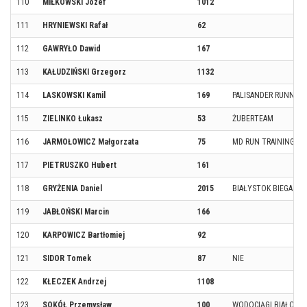
110
MIŁKOWSKI Józef
1012
111
HRYNIEWSKI Rafał
62
112
GAWRYŁO Dawid
167
113
KAŁUDZIŃSKI Grzegorz
1132
114
LASKOWSKI Kamil
169
PALISANDER RUNNIN
115
ZIELINKO Łukasz
53
ŻUBERTEAM
116
JARMOŁOWICZ Małgorzata
75
MD RUN TRAINING
117
PIETRUSZKO Hubert
161
118
GRYŻENIA Daniel
2015
BIAŁYSTOK BIEGA
119
JABŁOŃSKI Marcin
166
120
KARPOWICZ Bartłomiej
92
121
SIDOR Tomek
87
NIE
122
KŁECZEK Andrzej
1108
123
SOKÓŁ Przemysław
100
WODOCIĄGI BIAŁOSTO