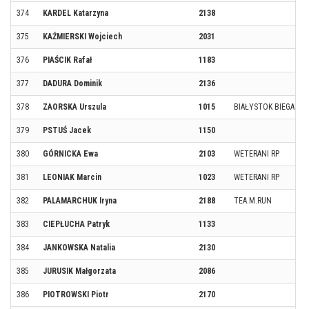
374
KARDEL Katarzyna
2138
375
KAŹMIERSKI Wojciech
2031
376
PIAŚCIK Rafał
1183
377
DADURA Dominik
2136
378
ZAORSKA Urszula
1015
BIAŁYSTOK BIEGA TE
379
PSTUŚ Jacek
1150
380
GÓRNICKA Ewa
2103
WETERANI RP
381
LEONIAK Marcin
1023
WETERANI RP
382
PALAMARCHUK Iryna
2188
TEA.M.RUN
383
CIEPŁUCHA Patryk
1133
384
JANKOWSKA Natalia
2130
385
JURUSIK Małgorzata
2086
386
PIOTROWSKI Piotr
2170