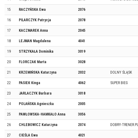
15
RACZYŃSKA Ewa
2076
16
PILARCZYK Patrycja
2078
17
KACZMAREK Anna
2045
18
LEJMAN Magdalena
4041
19
STRZYKAŁA Dominika
3019
20
FLORCZAK Marta
3028
21
KRZEMIŃSKA Katarzyna
2032
DOLNY ŚLĄSK
22
PASIEK Kinga
4062
SUPER BIEG
23
JARLACZYK Barbara
3018
24
POLAŃSKA Agnieszka
2005
25
PAWŁOWSKA-HAMKAŁO Anna
3056
26
CHLEBOWICZ Katarzyna
2074
DOBRY-TRENER.P
27
CIEŚLA Ewa
4021