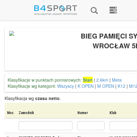
BIEG PAMIĘCI SY
WROCŁAW 5
Klasyfikacje w punktach pomiarowych:
Start
|
2.6km
|
Meta
Klasyfikacje wg kategorii:
Wszyscy
|
K OPEN
|
M OPEN
|
K12
|
M1
Klasyfikacja wg
czasu netto
.
Msc
Zawodnik
Numer
Klub