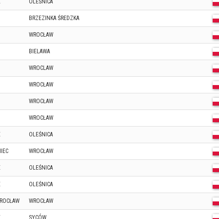
E
OLEŚNICA
BRZEZINKA ŚREDZKA
WROCŁAW
BIELAWA
WROCLAW
WROCŁAW
WROCŁAW
WROCŁAW
E
OLEŚNICA
IEC
WROCŁAW
E
OLEŚNICA
E
OLEŚNICA
WROCŁAW
WROCŁAW
E
SYCÓW