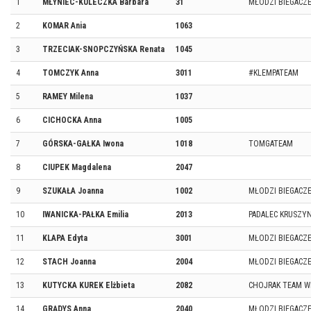
1
MŁYNIEC-KULECZKA Barbara
31
MŁODZI BIEGACZ
2
KOMAR Ania
1063
3
TRZECIAK-SNOPCZYŃSKA Renata
1045
4
TOMCZYK Anna
3011
#KLEMPATEAM
5
RAMEY Milena
1037
6
CICHOCKA Anna
1005
7
GÓRSKA-GAŁKA Iwona
1018
TOMGATEAM
8
CIUPEK Magdalena
2047
9
SZUKAŁA Joanna
1002
MŁODZI BIEGACZ
10
IWANICKA-PAŁKA Emilia
2013
PADALEC KRUSZYN
11
KLAPA Edyta
3001
MŁODZI BIEGACZ
12
STACH Joanna
2004
MŁODZI BIEGACZ
13
KUTYCKA KUREK Elżbieta
2082
CHOJRAK TEAM 
14
GRĄDYS Anna
2040
MŁODZI BIEGACZ