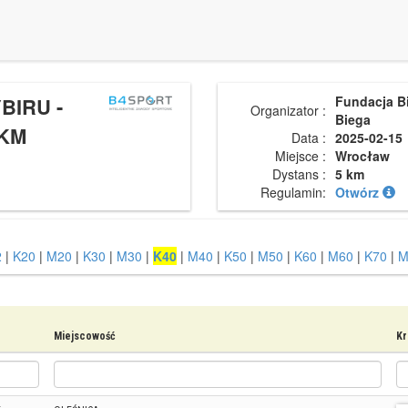
BIRU -
Fundacja B
Organizator :
Biega
KM
Data :
2025-02-15
Miejsce :
Wrocław
Dystans :
5 km
Regulamin:
Otwórz
2
|
K20
|
M20
|
K30
|
M30
|
K40
|
M40
|
K50
|
M50
|
K60
|
M60
|
K70
|
M
Miejscowość
Kr