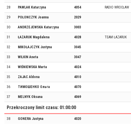
28
PAWLAK Katarzyna
4054
RADIO WROCŁAW
29
POŁONCZYK Joanna
2029
30
ANDRZEJEWSKA Katarzyna
3003
31
ŁAZARUK Magdalena
4028
TEAM ŁAZARUK
32
MIKOŁAJCZYK Justyna
3045
33
WILKIN Aneta
3047
34
WIŚNIEWSKA Marta
4024
35
ZAJAC Aldona
4010
36
ТИМОШЕНКО Ольга
4070
37
MELNYK Oksana
4069
Przekroczony limit czasu: 01:00:00
38
GONERA Justyna
4020