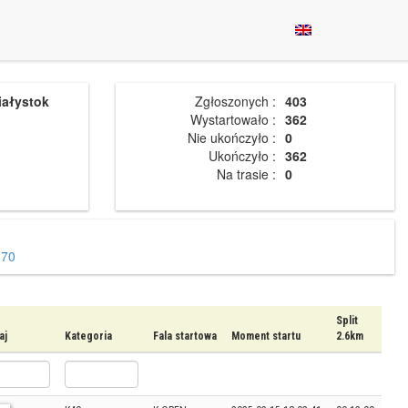
iałystok
Zgłoszonych :
403
Wystartowało :
362
Nie ukończyło :
0
Ukończyło :
362
Na trasie :
0
70
Split
aj
Kategoria
Fala startowa
Moment startu
2.6km