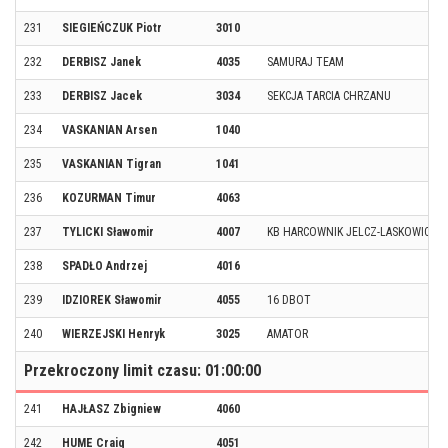
231
SIEGIEŃCZUK Piotr
3010
232
DERBISZ Janek
4035
SAMURAJ TEAM
233
DERBISZ Jacek
3034
SEKCJA TARCIA CHRZANU
234
VASKANIAN Arsen
1040
235
VASKANIAN Tigran
1041
236
KOZURMAN Timur
4063
237
TYLICKI Sławomir
4007
KB HARCOWNIK JELCZ-LASKOWICE
238
SPADŁO Andrzej
4016
239
IDZIOREK Sławomir
4055
16 DBOT
240
WIERZEJSKI Henryk
3025
AMATOR
Przekroczony limit czasu: 01:00:00
241
HAJŁASZ Zbigniew
4060
242
HUME Craig
4051