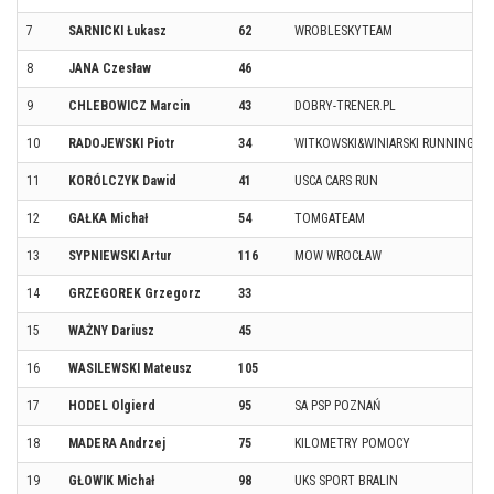
7
SARNICKI Łukasz
62
WROBLESKYTEAM
8
JANA Czesław
46
9
CHLEBOWICZ Marcin
43
DOBRY-TRENER.PL
10
RADOJEWSKI Piotr
34
WITKOWSKI&WINIARSKI RUNNING T
11
KORÓLCZYK Dawid
41
USCA CARS RUN
12
GAŁKA Michał
54
TOMGATEAM
13
SYPNIEWSKI Artur
116
MOW WROCŁAW
14
GRZEGOREK Grzegorz
33
15
WAŻNY Dariusz
45
16
WASILEWSKI Mateusz
105
17
HODEL Olgierd
95
SA PSP POZNAŃ
18
MADERA Andrzej
75
KILOMETRY POMOCY
19
GŁOWIK Michał
98
UKS SPORT BRALIN