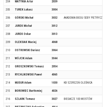
204
MATYNIA Artur
2039
205
TUREK Łukasz
3004
206
GÓRSKI Michał
3032
AKADEMIA BIEGU SEBY PIETRYCZKO
207
JUREK Michał
3012
208
JUREK Oskar
3013
209
OLEKSIAK Maciej
4068
210
OSTROWSKI Dariusz
3064
211
WÓJCIK Adam
3044
212
GROSZKOWSKI Tomasz
2054
213
RYCHLIKOWSKI Paweł
4065
214
MUSUR Adam
1030
KB SZERSZEŃ OLEŚNICA
215
BOROWIEC Bartłomiej
4026
216
SZLARK Tomasz
3027
BIEGACZE 100 MOSTÓW