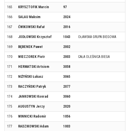
165
KRYSZTOFIK Marcin
97
166
SALAU Maksim
2024
167
ĆWIKOWSKI Rafał
2016
168
JODŁOWSKI Krzysztof
1043
OŁAWSKA GRUPA BIEGOWA
169
BĘBENEK Paweł
2002
170
WIECZOREK Piotr
2003
CAŁA OLEŚNICA BIEGA
171
HERMATSKI Artsiom
3058
172
NIŻYŃSKI Łukasz
3065
173
RACZYŃSKI Patryk
2077
174
JANKOWSKI Konrad
3060
175
AUGUSTYN Jerzy
2020
176
WINNICKI Radomir
1056
177
RADZIKOWSKI Adam
1003