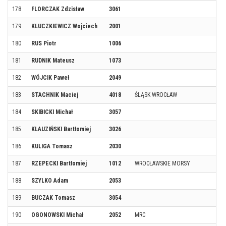
178
FLORCZAK Zdzisław
3061
179
KLUCZKIEWICZ Wojciech
2001
180
RUS Piotr
1006
181
RUDNIK Mateusz
1073
182
WÓJCIK Paweł
2049
183
STACHNIK Maciej
4018
ŚLĄSK WROCŁAW
184
SKIBICKI Michał
3057
185
KLAUZIŃSKI Bartłomiej
3026
186
KULIGA Tomasz
2030
187
RZEPECKI Bartłomiej
1012
WROCŁAWSKIE MORSY
188
SZYLKO Adam
2053
189
BUCZAK Tomasz
3054
190
OGONOWSKI Michał
2052
MRC