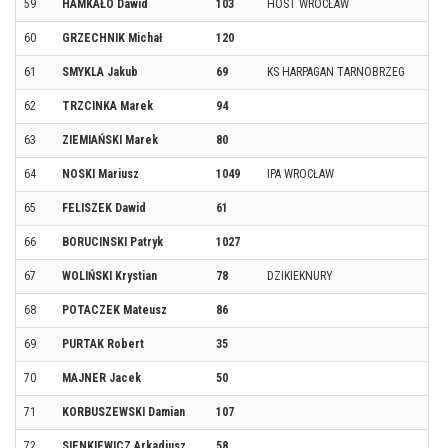
59
HAMKAŁO Dawid
103
HOST WROCŁAW
60
GRZECHNIK Michał
120
61
SMYKLA Jakub
69
KS HARPAGAN TARNOBRZEG
62
TRZCINKA Marek
94
63
ZIEMIAŃSKI Marek
80
64
NOSKI Mariusz
1049
IPA WROCŁAW
65
FELISZEK Dawid
61
66
BORUCINSKI Patryk
1027
67
WOLIŃSKI Krystian
78
DZIKIEKNURY
68
POTACZEK Mateusz
86
69
PURTAK Robert
35
70
MAJNER Jacek
50
71
KORBUSZEWSKI Damian
107
72
SIENKIEWICZ Arkadiusz
58