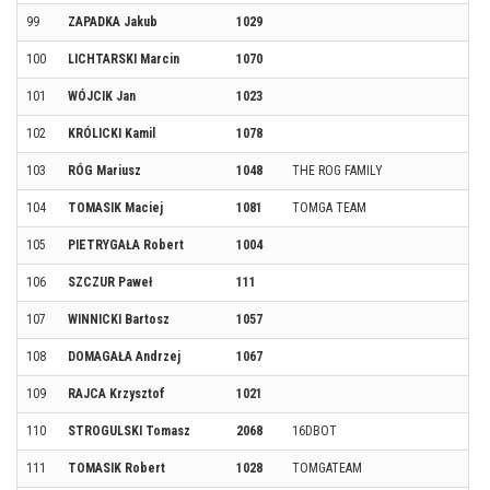
99
ZAPADKA Jakub
1029
100
LICHTARSKI Marcin
1070
101
WÓJCIK Jan
1023
102
KRÓLICKI Kamil
1078
103
RÓG Mariusz
1048
THE ROG FAMILY
104
TOMASIK Maciej
1081
TOMGA TEAM
105
PIETRYGAŁA Robert
1004
106
SZCZUR Paweł
111
107
WINNICKI Bartosz
1057
108
DOMAGAŁA Andrzej
1067
109
RAJCA Krzysztof
1021
110
STROGULSKI Tomasz
2068
16DBOT
111
TOMASIK Robert
1028
TOMGATEAM