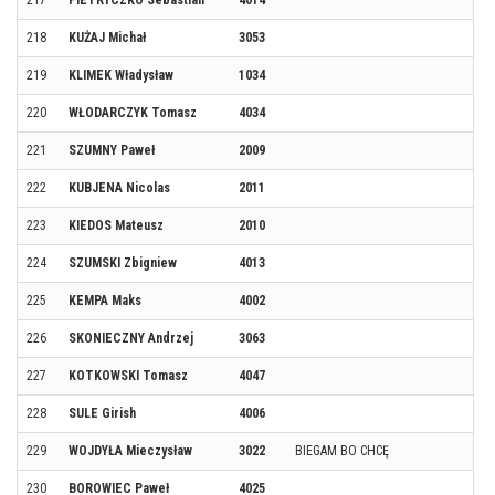
217
PIETRYCZKO Sebastian
4014
218
KUŻAJ Michał
3053
219
KLIMEK Władysław
1034
220
WŁODARCZYK Tomasz
4034
221
SZUMNY Paweł
2009
222
KUBJENA Nicolas
2011
223
KIEDOS Mateusz
2010
224
SZUMSKI Zbigniew
4013
225
KEMPA Maks
4002
226
SKONIECZNY Andrzej
3063
227
KOTKOWSKI Tomasz
4047
228
SULE Girish
4006
229
WOJDYŁA Mieczysław
3022
BIEGAM BO CHCĘ
230
BOROWIEC Paweł
4025