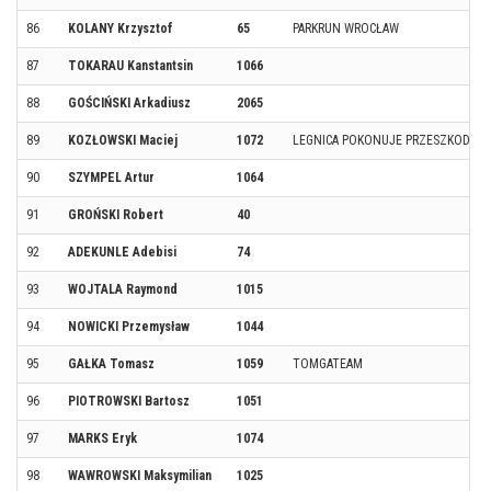
86
KOLANY Krzysztof
65
PARKRUN WROCŁAW
87
TOKARAU Kanstantsin
1066
88
GOŚCIŃSKI Arkadiusz
2065
89
KOZŁOWSKI Maciej
1072
LEGNICA POKONUJE PRZESZKODY
90
SZYMPEL Artur
1064
91
GROŃSKI Robert
40
92
ADEKUNLE Adebisi
74
93
WOJTALA Raymond
1015
94
NOWICKI Przemysław
1044
95
GAŁKA Tomasz
1059
TOMGATEAM
96
PIOTROWSKI Bartosz
1051
97
MARKS Eryk
1074
98
WAWROWSKI Maksymilian
1025