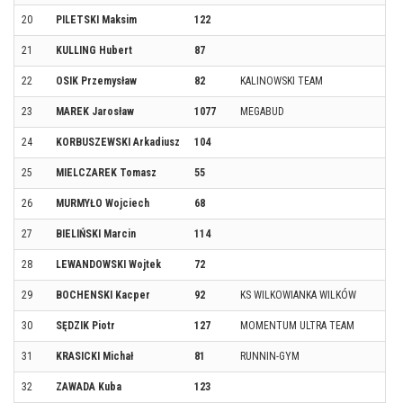
20
PILETSKI Maksim
122
21
KULLING Hubert
87
22
OSIK Przemysław
82
KALINOWSKI TEAM
23
MAREK Jarosław
1077
MEGABUD
24
KORBUSZEWSKI Arkadiusz
104
25
MIELCZAREK Tomasz
55
26
MURMYŁO Wojciech
68
27
BIELIŃSKI Marcin
114
28
LEWANDOWSKI Wojtek
72
29
BOCHENSKI Kacper
92
KS WILKOWIANKA WILKÓW
30
SĘDZIK Piotr
127
MOMENTUM ULTRA TEAM
31
KRASICKI Michał
81
RUNNIN-GYM
32
ZAWADA Kuba
123