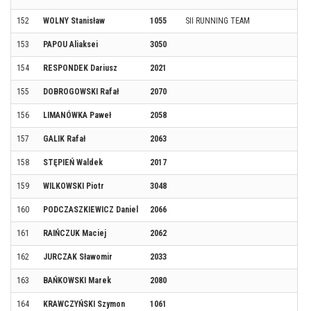
152
WOLNY Stanisław
1055
SII RUNNING TEAM
153
PAPOU Aliaksei
3050
154
RESPONDEK Dariusz
2021
155
DOBROGOWSKI Rafał
2070
156
LIMANÓWKA Paweł
2058
157
GALIK Rafał
2063
158
STĘPIEŃ Waldek
2017
159
WILKOWSKI Piotr
3048
160
PODCZASZKIEWICZ Daniel
2066
161
RAIŃCZUK Maciej
2062
162
JURCZAK Sławomir
2033
163
BAŃKOWSKI Marek
2080
164
KRAWCZYŃSKI Szymon
1061