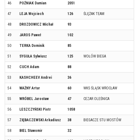
46
POŹNIAK Damian
2051
47
LEJA Wojciech
126
ŚLĘŻAK TEAM
48
DROZDOWICZ Michał
93
49
JAROS Paweł
102
50
TERKA Dominik
85
51
SYGUŁA Sylwiusz
125
WOŁÓW BIEGA
52
CUCH Adam
88
53
KASHCHEEV Andrei
36
54
WAŻNY Artur
60
WKS ŚLĄSK WROCŁAW
55
WRÓBEL Jarosław
47
CEZAR OLEŚNICA
56
LESZCZYŃSKI Piotr
1058
57
ZIĘBACZEWSKI Arkadiusz
38
BIEGACZE STU MOSTÓW
58
BIEL Sławomir
32