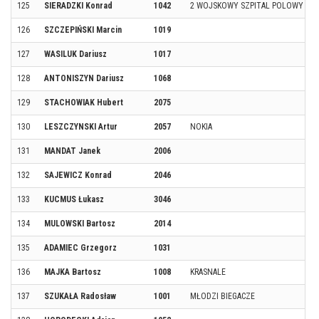
125
SIERADZKI Konrad
1042
2 WOJSKOWY SZPITAL POLOWY
126
SZCZEPIŃSKI Marcin
1019
127
WASILUK Dariusz
1017
128
ANTONISZYN Dariusz
1068
129
STACHOWIAK Hubert
2075
130
LESZCZYNSKI Artur
2057
NOKIA
131
MANDAT Janek
2006
132
SAJEWICZ Konrad
2046
133
KUCMUS Łukasz
3046
134
MULOWSKI Bartosz
2014
135
ADAMIEC Grzegorz
1031
136
MAJKA Bartosz
1008
KRASNALE
137
SZUKAŁA Radosław
1001
MŁODZI BIEGACZE