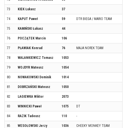
73
KIEK Łukasz
37
74
KAPUT Paweł
59
DTR BIEGA / MARIO TEAM
75
KAMIŃSKI Łukasz
44
76
POCZĄTEK Marcin
106
77
PŁAWIAK Konrad
76
MAJA NOREK TEAM
78
WALANKIEWICZ Tomasz
1053
79
WOJDYR Mateusz
1054
80
NOWAKOWSKI Dominik
1014
81
DOBRZAŃSKI Mateusz
1050
82
LAGIEWKA Wiktor
2073
83
WINNICKI Paweł
1075
DT
84
RAZIK Tadeusz
110
-
85
WESOŁOWSKI Jerzy
1036
CHEEKY MONKEY TEAM