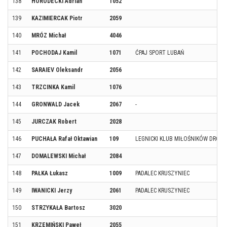
138
HORODECKI Adrian
1052
139
KAZIMIERCAK Piotr
2059
140
MRÓZ Michał
4046
141
POCHODAJ Kamil
1071
ĆPAJ SPORT LUBAŃ
142
SARAIEV Oleksandr
2056
143
TRZCINKA Kamil
1076
144
GRONWALD Jacek
2067
-
145
JURCZAK Robert
2028
146
PUCHAŁA Rafał Oktawian
109
LEGNICKI KLUB MIŁOŚNIKÓW DRON
147
DOMALEWSKI Michał
2084
148
PAŁKA Łukasz
1009
PADALEC KRUSZYNIEC
149
IWANICKI Jerzy
2061
PADALEC KRUSZYNIEC
150
STRZYKAŁA Bartosz
3020
151
KRZEMIŃSKI Paweł
2055