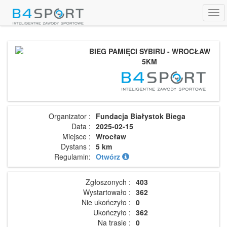
Tog
navi
BIEG PAMIĘCI SYBIRU - WROCŁAW
5KM
Organizator :
Fundacja Białystok Biega
Data :
2025-02-15
Miejsce :
Wrocław
Dystans :
5 km
Regulamin:
Otwórz
Zgłoszonych :
403
Wystartowało :
362
Nie ukończyło :
0
Ukończyło :
362
Na trasie :
0