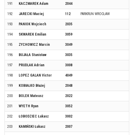
191
KACZMAREK Adam
2044
192
JARECKI Maciej
112
PARKRUN WROCŁAW
193
PANIOK Wojciech
2035
194
SKWAREK Emilian
3059
195
ZYCHOWICZ Marcin
3049
196
BUJAŁA Stanisław
3035
197
PRUDLAK Adrian
3008
198
LOPEZ GALAN Victor
4049
199
KOBIAŁKO Błażej
2048
200
BOLEK Mateusz
2022
201
WYETH Ryan
3052
202
ŁOBODZIEC Łukasz
3002
203
KAMIŃSKI Łukasz
2007