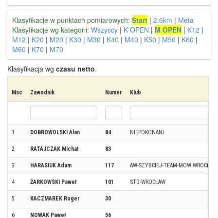
Klasyfikacje w punktach pomiarowych:
Start
|
2.6km
|
Meta
Klasyfikacje wg kategorii:
Wszyscy
|
K OPEN
|
M OPEN
|
K12
|
M12
|
K20
|
M20
|
K30
|
M30
|
K40
|
M40
|
K50
|
M50
|
K60
|
M60
|
K70
|
M70
Klasyfikacja wg
czasu netto
.
Msc
Zawodnik
Numer
Klub
1
DOBROWOLSKI Alan
84
NIEPOKONANI
2
RATAJCZAK Michał
83
3
HARASIUK Adam
117
AW-SZYBCIEJ-TEAM-MOW WROCŁAW
4
ŻARKOWSKI Paweł
101
STG-WROCŁAW
5
KACZMAREK Roger
30
6
NOWAK Paweł
56