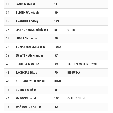
33
JANIK Mateusz
118
34
BUDNIK Wojciech
39
35
ANANICH Andrey
124
36
LIASHCHYNSKI Uladzimir
51
UTRIBE
37
LUDEK Sebastian
79
38
TOMASZEWSKI Łukasz
1032
39
ŚWIĄTEK Aleksander
57
40
BUGIEDA Mateusz
99
GKS FENIKS GORŁOWKO
41
ZACHCIAL Blazej
70
BIEGUNKA
42
KOCHANOWSKI Michał
3078
43
BOBRYK Michał
91
44
WYSOCKI Jacek
100
CZTERY SUTKI
45
WAŃKOWICZ Adrian
42