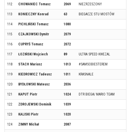
112
CHOWANIEC Tomasz
2069
NIEZRZESZONY
113
KONIECZNY Konrad
63
BIEGACZE STU MOSTÓW
114
PICHLIŃSKI Tomasz
1080
115
CZAJKOWSKI Dymitr
2079
116
CUPRYŚ Tomasz
2072
117
ŁOZIŃSKI Wojciech
89
ULTRA SPEED KWEZAL
118
STACH Mariusz
1013
#SAMSOBIESTEREM
119
KIEDROWICZ Tadeusz
1011
KRASNALE
120
BYDŁOWSKI Mateusz
2036
121
KAPUT Piotr
1024
DTR BIEGA/ MARIO TEAM
122
ZDROJEWSKI Dominik
1039
123
KALISKI Piotr
1020
124
ZIMNY Michał
2087