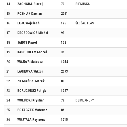
14
ZACHCIAL Blazej
70
BIEGUNKA
15
POŹNIAK Damian
2051
16
LEJA Wojciech
126
ŚLĘŻAK TEAM
17
DROZDOWICZ Michał
93
18
JAROS Paweł
102
19
KASHCHEEV Andrei
36
20
WOJDYR Mateusz
1054
21
LAGIEWKA Wiktor
2073
22
ZIEMIAŃSKI Marek
80
23
BORUCINSKI Patryk
1027
24
WOLIŃSKI Krystian
78
DZIKIEKNURY
25
POTACZEK Mateusz
86
26
WOJTALA Raymond
1015