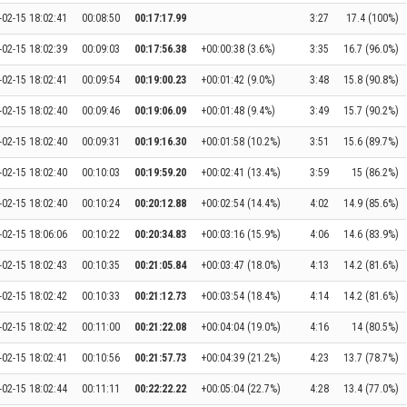
-02-15 18:02:41
00:08:50
00:17:17.99
3:27
17.4 (100%)
-02-15 18:02:39
00:09:03
00:17:56.38
+00:00:38 (3.6%)
3:35
16.7 (96.0%)
-02-15 18:02:41
00:09:54
00:19:00.23
+00:01:42 (9.0%)
3:48
15.8 (90.8%)
-02-15 18:02:40
00:09:46
00:19:06.09
+00:01:48 (9.4%)
3:49
15.7 (90.2%)
-02-15 18:02:40
00:09:31
00:19:16.30
+00:01:58 (10.2%)
3:51
15.6 (89.7%)
-02-15 18:02:40
00:10:03
00:19:59.20
+00:02:41 (13.4%)
3:59
15 (86.2%)
-02-15 18:02:40
00:10:24
00:20:12.88
+00:02:54 (14.4%)
4:02
14.9 (85.6%)
-02-15 18:06:06
00:10:22
00:20:34.83
+00:03:16 (15.9%)
4:06
14.6 (83.9%)
-02-15 18:02:43
00:10:35
00:21:05.84
+00:03:47 (18.0%)
4:13
14.2 (81.6%)
-02-15 18:02:42
00:10:33
00:21:12.73
+00:03:54 (18.4%)
4:14
14.2 (81.6%)
-02-15 18:02:42
00:11:00
00:21:22.08
+00:04:04 (19.0%)
4:16
14 (80.5%)
-02-15 18:02:41
00:10:56
00:21:57.73
+00:04:39 (21.2%)
4:23
13.7 (78.7%)
-02-15 18:02:44
00:11:11
00:22:22.22
+00:05:04 (22.7%)
4:28
13.4 (77.0%)