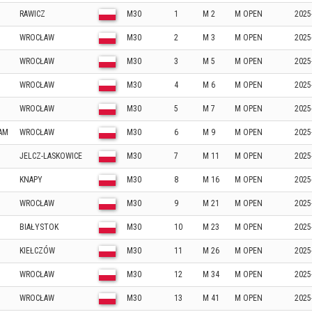
RAWICZ
M30
1
M 2
M OPEN
2025
WROCŁAW
M30
2
M 3
M OPEN
2025
WROCŁAW
M30
3
M 5
M OPEN
2025
WROCŁAW
M30
4
M 6
M OPEN
2025
WROCŁAW
M30
5
M 7
M OPEN
2025
AM
WROCŁAW
M30
6
M 9
M OPEN
2025
JELCZ-LASKOWICE
M30
7
M 11
M OPEN
2025
KNAPY
M30
8
M 16
M OPEN
2025
WROCŁAW
M30
9
M 21
M OPEN
2025
BIAŁYSTOK
M30
10
M 23
M OPEN
2025
KIEŁCZÓW
M30
11
M 26
M OPEN
2025
WROCŁAW
M30
12
M 34
M OPEN
2025
WROCŁAW
M30
13
M 41
M OPEN
2025