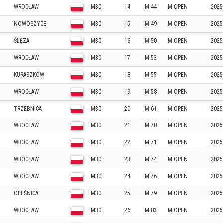
WROCŁAW
M30
14
M 44
M OPEN
2025
NOWOSZYCE
M30
15
M 49
M OPEN
2025
ŚLĘZA
M30
16
M 50
M OPEN
2025
WROCŁAW
M30
17
M 53
M OPEN
2025
KURASZKÓW
M30
18
M 55
M OPEN
2025
WROCŁAW
M30
19
M 58
M OPEN
2025
TRZEBNICA
M30
20
M 61
M OPEN
2025
WROCLAW
M30
21
M 70
M OPEN
2025
WROCŁAW
M30
22
M 71
M OPEN
2025
WROCŁAW
M30
23
M 74
M OPEN
2025
WROCŁAW
M30
24
M 76
M OPEN
2025
OLEŚNICA
M30
25
M 79
M OPEN
2025
WROCŁAW
M30
26
M 83
M OPEN
2025