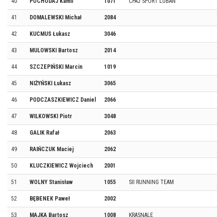
40
POCHODAJ Kamil
1071
ĆPAJ SPORT LUBAŃ
41
DOMALEWSKI Michał
2084
42
KUCMUS Łukasz
3046
43
MULOWSKI Bartosz
2014
44
SZCZEPIŃSKI Marcin
1019
45
NIŻYŃSKI Łukasz
3065
46
PODCZASZKIEWICZ Daniel
2066
47
WILKOWSKI Piotr
3048
48
GALIK Rafał
2063
49
RAIŃCZUK Maciej
2062
50
KLUCZKIEWICZ Wojciech
2001
51
WOLNY Stanisław
1055
SII RUNNING TEAM
52
BĘBENEK Paweł
2002
53
MAJKA Bartosz
1008
KRASNALE