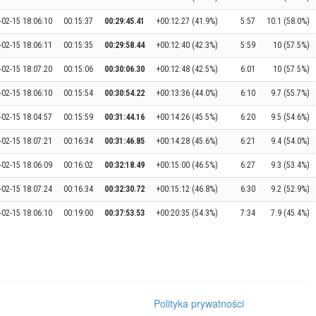
-02-15 18:06:10
00:15:37
00:29:45.41
+00:12:27 (41.9%)
5:57
10.1 (58.0%)
-02-15 18:06:11
00:15:35
00:29:58.44
+00:12:40 (42.3%)
5:59
10 (57.5%)
-02-15 18:07:20
00:15:06
00:30:06.30
+00:12:48 (42.5%)
6:01
10 (57.5%)
-02-15 18:06:10
00:15:54
00:30:54.22
+00:13:36 (44.0%)
6:10
9.7 (55.7%)
-02-15 18:04:57
00:15:59
00:31:44.16
+00:14:26 (45.5%)
6:20
9.5 (54.6%)
-02-15 18:07:21
00:16:34
00:31:46.85
+00:14:28 (45.6%)
6:21
9.4 (54.0%)
-02-15 18:06:09
00:16:02
00:32:18.49
+00:15:00 (46.5%)
6:27
9.3 (53.4%)
-02-15 18:07:24
00:16:34
00:32:30.72
+00:15:12 (46.8%)
6:30
9.2 (52.9%)
-02-15 18:06:10
00:19:00
00:37:53.53
+00:20:35 (54.3%)
7:34
7.9 (45.4%)
Polityka prywatności