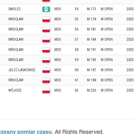
SMOLEC
M30
54
M 173
M OPEN
2025
WROCŁAW
M30
55
M 178
M OPEN
2025
WROCŁAW
M30
56
M 181
M OPEN
2025
WROCŁAW
M30
57
M 184
M OPEN
2025
WROCŁAW
M30
58
M 191
M OPEN
2025
WROCŁAW
M30
59
M 193
M OPEN
2025
JELCZ-LASKOWICE
M30
60
M 197
M OPEN
2025
WROCLAW
M30
61
M 198
M OPEN
2025
WÓJCICE
M30
62
M 226
M OPEN
2025
. All Rights Reserved.
zesny pomiar czasu