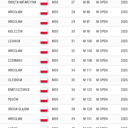
ŚWIĘTA KATARZYNA
M30
27
M 85
M OPEN
2025
WROCŁAW
M30
28
M 86
M OPEN
2025
WROCŁAW
M30
29
M 87
M OPEN
2025
KIEŁCZÓW
M30
30
M 90
M OPEN
2025
LEGNICA
M30
31
M 100
M OPEN
2025
WROCŁAW
M30
32
M 104
M OPEN
2025
CZERMNO
M30
33
M 108
M OPEN
2025
WROCŁAW
M30
34
M 111
M OPEN
2025
OLEŚNICA
M30
35
M 115
M OPEN
2025
BRATOSZEWICE
M30
36
M 120
M OPEN
2025
PĘGÓW
M30
37
M 122
M OPEN
2025
ŚRODA ŚLĄSKA
M30
38
M 128
M OPEN
2025
WROCŁAW
M30
39
M 131
M OPEN
2025