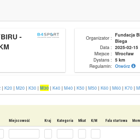
BIRU -
Fundacja B
Organizator :
Biega
KM
Data :
2025-02-15
Miejsce :
Wrocław
Dystans :
5 km
Regulamin:
Otwórz
2
|
K20
|
M20
|
K30
|
M30
|
K40
|
M40
|
K50
|
M50
|
K60
|
M60
|
K70
|
M
Miejscowość
Kraj
Kategoria
Mkat
K/M
Fala startowa
Mome