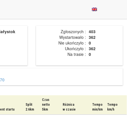
iałystok
Zgłoszonych :
403
Wystartowało :
362
Nie ukończyło :
0
Ukończyło :
362
Na trasie :
0
70
Czas
Split
netto
Różnica
Tempo
Tempo
nt startu
2.6km
5km
w czasie
min/km
km/h