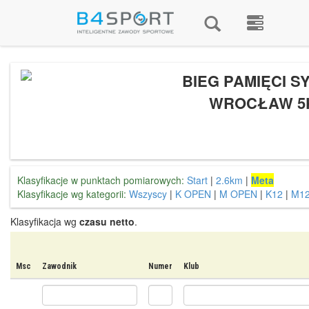
BIEG PAMIĘCI SY
WROCŁAW 5
Klasyfikacje w punktach pomiarowych:
Start
|
2.6km
|
Meta
Klasyfikacje wg kategorii:
Wszyscy
|
K OPEN
|
M OPEN
|
K12
|
M1
Klasyfikacja wg
czasu netto
.
Msc
Zawodnik
Numer
Klub