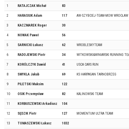
1
RATAJCZAK Michał
83
2
HARASIUK Adam
117
AW-SZYBCIEJ-TEAM-MOW WROCŁAW
3
KACZMAREK Roger
30
4
NOWAK Paweł
56
5
SARNICKI Łukasz
62
WROBLESKYTEAM
6
RADOJEWSKI Piotr
34
WITKOWSKI&WINIARSKI RUNNING TE
7
KORÓLCZYK Dawid
41
USCA CARS RUN
8
SMYKLA Jakub
69
KS HARPAGAN TARNOBRZEG
9
PILETSKI Maksim
122
10
OSIK Przemysław
82
KALINOWSKI TEAM
11
KORBUSZEWSKI Arkadiusz
104
12
SĘDZIK Piotr
127
MOMENTUM ULTRA TEAM
13
TOMASZEWSKI Łukasz
1032