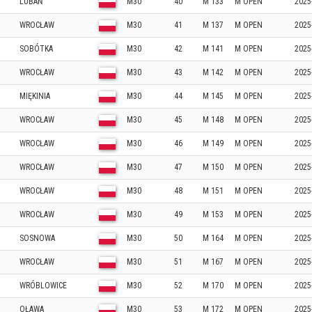
LUBAŃ
M30
40
M 133
M OPEN
2025
WROCŁAW
M30
41
M 137
M OPEN
2025
SOBÓTKA
M30
42
M 141
M OPEN
2025
WROCŁAW
M30
43
M 142
M OPEN
2025
MIĘKINIA
M30
44
M 145
M OPEN
2025
WROCŁAW
M30
45
M 148
M OPEN
2025
WROCŁAW
M30
46
M 149
M OPEN
2025
WROCŁAW
M30
47
M 150
M OPEN
2025
WROCŁAW
M30
48
M 151
M OPEN
2025
WROCŁAW
M30
49
M 153
M OPEN
2025
SOSNOWA
M30
50
M 164
M OPEN
2025
WROCŁAW
M30
51
M 167
M OPEN
2025
WRÓBLOWICE
M30
52
M 170
M OPEN
2025
OŁAWA
M30
53
M 172
M OPEN
2025