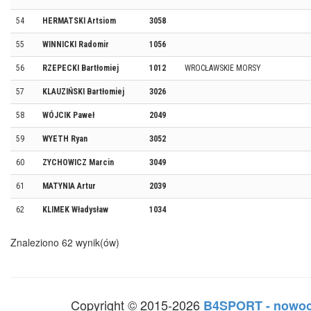
54
HERMATSKI Artsiom
3058
55
WINNICKI Radomir
1056
56
RZEPECKI Bartłomiej
1012
WROCŁAWSKIE MORSY
57
KLAUZIŃSKI Bartłomiej
3026
58
WÓJCIK Paweł
2049
59
WYETH Ryan
3052
60
ZYCHOWICZ Marcin
3049
61
MATYNIA Artur
2039
62
KLIMEK Władysław
1034
Znaleziono 62 wynik(ów)
Copyright © 2015-2026
B4SPORT - nowoc