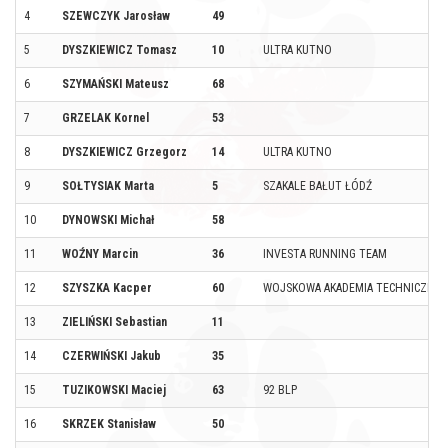
4
SZEWCZYK Jarosław
49
5
DYSZKIEWICZ Tomasz
10
ULTRA KUTNO
6
SZYMAŃSKI Mateusz
68
7
GRZELAK Kornel
53
8
DYSZKIEWICZ Grzegorz
14
ULTRA KUTNO
9
SOŁTYSIAK Marta
5
SZAKALE BAŁUT ŁÓDŹ
10
DYNOWSKI Michał
58
11
WOŹNY Marcin
36
INVESTA RUNNING TEAM
12
SZYSZKA Kacper
60
WOJSKOWA AKADEMIA TECHNICZNA
13
ZIELIŃSKI Sebastian
11
14
CZERWIŃSKI Jakub
35
15
TUZIKOWSKI Maciej
63
92 BLP
16
SKRZEK Stanisław
50