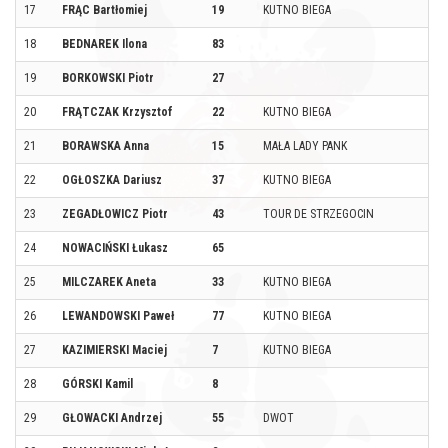
17
FRĄC Bartłomiej
19
KUTNO BIEGA
18
BEDNAREK Ilona
83
19
BORKOWSKI Piotr
27
20
FRĄTCZAK Krzysztof
22
KUTNO BIEGA
21
BORAWSKA Anna
15
MAŁA LADY PANK
22
OGŁOSZKA Dariusz
37
KUTNO BIEGA
23
ZEGADŁOWICZ Piotr
43
TOUR DE STRZEGOCIN
24
NOWACIŃSKI Łukasz
65
25
MILCZAREK Aneta
33
KUTNO BIEGA
26
LEWANDOWSKI Paweł
77
KUTNO BIEGA
27
KAZIMIERSKI Maciej
7
KUTNO BIEGA
28
GÓRSKI Kamil
8
29
GŁOWACKI Andrzej
55
DWOT