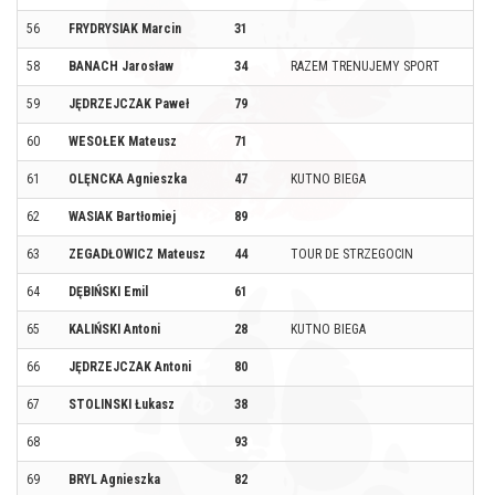
56
FRYDRYSIAK Marcin
31
58
BANACH Jarosław
34
RAZEM TRENUJEMY SPORT
59
JĘDRZEJCZAK Paweł
79
60
WESOŁEK Mateusz
71
61
OLĘNCKA Agnieszka
47
KUTNO BIEGA
62
WASIAK Bartłomiej
89
63
ZEGADŁOWICZ Mateusz
44
TOUR DE STRZEGOCIN
64
DĘBIŃSKI Emil
61
65
KALIŃSKI Antoni
28
KUTNO BIEGA
66
JĘDRZEJCZAK Antoni
80
67
STOLINSKI Łukasz
38
68
93
69
BRYL Agnieszka
82