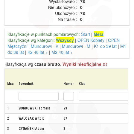
Wystartowało :
78
Nie ukończyło :
0
Ukończyło :
78
Na trasie :
0
Klasyfikacje w punktach pomiarowych:
Start
|
Meta
Klasyfikacje wg kategorii:
Wszyscy
|
OPEN Kobiety
|
OPEN
Mężczyźni
|
Mundurowi - K
|
Mundurowi - M
|
K1 do 39 lat
|
M1
do 39 lat
|
K2 40 lat +
|
M2 40 lat +
Klasyfikacja wg
czasu brutto
.
Wyniki nieoficjalne !!!
Msc
Zawodnik
Numer
Klub
1
BORKOWSKI Tomasz
23
2
WALCZAK Witold
57
3
CYGAŃSKI Adam
3