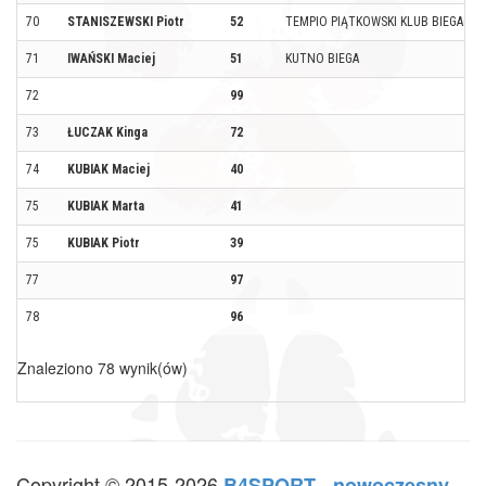
70
STANISZEWSKI Piotr
52
TEMPIO PIĄTKOWSKI KLUB BIEGACZA
71
IWAŃSKI Maciej
51
KUTNO BIEGA
72
99
73
ŁUCZAK Kinga
72
74
KUBIAK Maciej
40
75
KUBIAK Marta
41
75
KUBIAK Piotr
39
77
97
78
96
Znaleziono 78 wynik(ów)
Copyright © 2015-2026
B4SPORT - nowoczesny