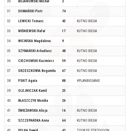
30
BUJANOWSKI Michał
2
31
DOMAŃSKI Piotr
74
32
LEWICKI Tomasz
45
KUTNO BIEGA
33
WIŚNIEWSKI Rafał
17
KUTNO BIEGA
34
WICIŃSKA Magdalena
9
35
SZYMAŃSKI Arkadiusz
48
KUTNO BIEGA
36
CIECHOMSKI Kazimierz
59
KUTNO BIEGA
37
GRZESZKOWIA Bogumiła
67
KUTNO BIEGA
38
PSKIT Agata
88
#PLANBIEGANIE
39
OLEJNICZAK Kamil
25
40
BŁASZCZYK Monika
26
41
ŚWIEŻAWSKA Alicja
16
KUTNO BIEGA
42
SZCZEPAŃSKA Anna
64
KUTNO BIEGA
43
PEŁKA Dawid
42
TOUR DE STRZEGOCIN