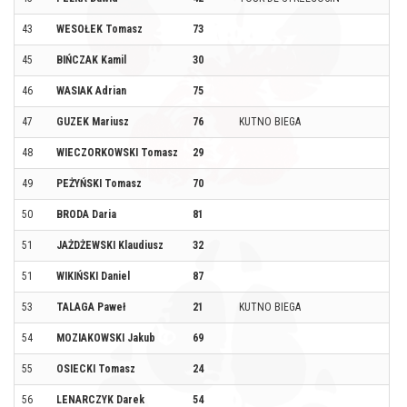
43
WESOŁEK Tomasz
73
45
BIŃCZAK Kamil
30
46
WASIAK Adrian
75
47
GUZEK Mariusz
76
KUTNO BIEGA
48
WIECZORKOWSKI Tomasz
29
49
PEŻYŃSKI Tomasz
70
50
BRODA Daria
81
51
JAŻDŻEWSKI Klaudiusz
32
51
WIKIŃSKI Daniel
87
53
TALAGA Paweł
21
KUTNO BIEGA
54
MOZIAKOWSKI Jakub
69
55
OSIECKI Tomasz
24
56
LENARCZYK Darek
54