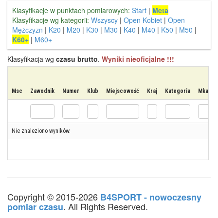
Klasyfikacje w punktach pomiarowych:
Start
|
Meta
Klasyfikacje wg kategorii:
Wszyscy
|
Open Kobiet
|
Open
Mężczyzn
|
K20
|
M20
|
K30
|
M30
|
K40
|
M40
|
K50
|
M50
|
K60+
|
M60+
Klasyfikacja wg
czasu brutto
.
Wyniki nieoficjalne !!!
Msc
Zawodnik
Numer
Klub
Miejscowość
Kraj
Kategoria
Mkat
Nie znaleziono wyników.
Copyright © 2015-2026
B4SPORT - nowoczesny
. All Rights Reserved.
pomiar czasu