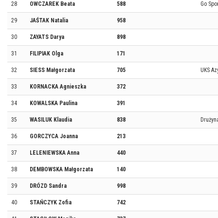
28
OWCZAREK Beata
588
Go Spo
29
JAŚTAK Natalia
958
30
ZAYATS Darya
898
31
FILIPIAK Olga
171
32
SIESS Małgorzata
705
UKS Az
33
KORNACKA Agnieszka
372
34
KOWALSKA Paulina
391
35
WASILUK Klaudia
838
Drużyn
36
GORCZYCA Joanna
213
37
LELENIEWSKA Anna
440
38
DEMBOWSKA Małgorzata
140
39
DRÓZD Sandra
998
40
STAŃCZYK Zofia
742