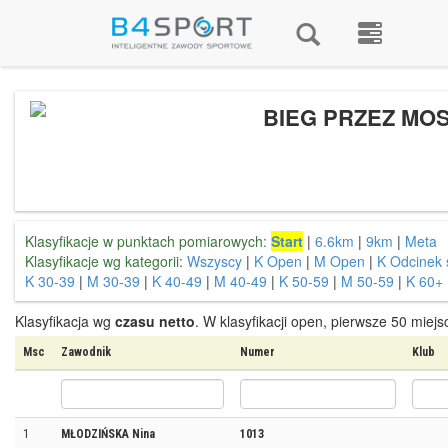
BIEG PRZEZ MOS
Klasyfikacje w punktach pomiarowych:
Start
|
6.6km
|
9km
|
Meta
Klasyfikacje wg kategorii:
Wszyscy
|
K Open
|
M Open
|
K Odcinek 
K 30-39
|
M 30-39
|
K 40-49
|
M 40-49
|
K 50-59
|
M 50-59
|
K 60+
Klasyfikacja wg
czasu netto
. W klasyfikacji open, pierwsze 50 miej
Msc
Zawodnik
Numer
Klub
1
MŁODZIŃSKA Nina
1013