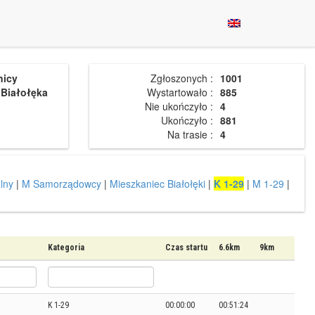
nicy
Zgłoszonych :
1001
 Białołęka
Wystartowało :
885
Nie ukończyło :
4
Ukończyło :
881
Na trasie :
4
lny
|
M Samorządowcy
|
Mieszkaniec Białołęki
|
K 1-29
|
M 1-29
|
Kategoria
Czas startu
6.6km
9km
K 1-29
00:00:00
00:51:24