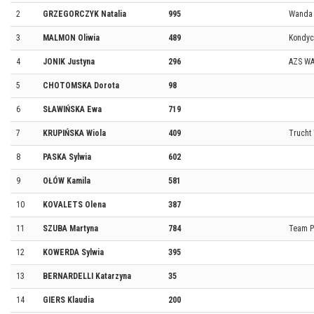
2
GRZEGORCZYK Natalia
995
Wanda 
3
MALMON Oliwia
489
Kondyc
4
JONIK Justyna
296
AZS W
5
CHOTOMSKA Dorota
98
6
SŁAWIŃSKA Ewa
719
7
KRUPIŃSKA Wiola
409
Trucht
8
PASKA Sylwia
602
9
OŁÓW Kamila
581
10
KOVALETS Olena
387
11
SZUBA Martyna
784
Team P
12
KOWERDA Sylwia
395
13
BERNARDELLI Katarzyna
35
14
GIERS Klaudia
200