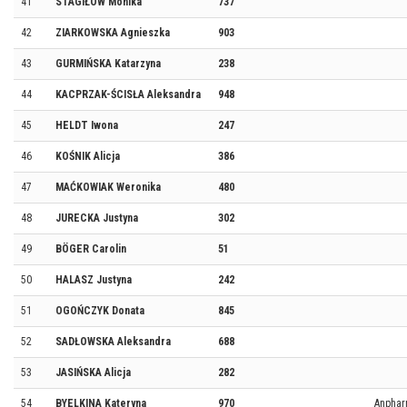
41
STAGIŁOW Monika
737
42
ZIARKOWSKA Agnieszka
903
43
GURMIŃSKA Katarzyna
238
44
KACPRZAK-ŚCISŁA Aleksandra
948
45
HELDT Iwona
247
46
KOŚNIK Alicja
386
47
MAĆKOWIAK Weronika
480
48
JURECKA Justyna
302
49
BÖGER Carolin
51
50
HALASZ Justyna
242
51
OGOŃCZYK Donata
845
52
SADŁOWSKA Aleksandra
688
53
JASIŃSKA Alicja
282
54
BYELKINA Kateryna
970
Anphar