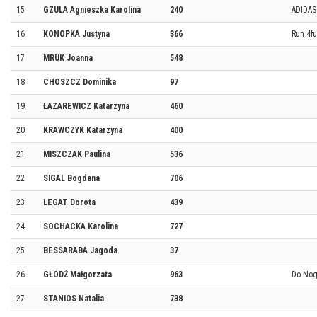
15
GZULA Agnieszka Karolina
240
ADIDA
16
KONOPKA Justyna
366
Run 4f
17
MRUK Joanna
548
18
CHOSZCZ Dominika
97
19
ŁAZAREWICZ Katarzyna
460
20
KRAWCZYK Katarzyna
400
21
MISZCZAK Paulina
536
22
SIGAL Bogdana
706
23
LEGAT Dorota
439
24
SOCHACKA Karolina
727
25
BESSARABA Jagoda
37
26
GŁÓDŹ Małgorzata
963
Do Nog
27
STANIOS Natalia
738