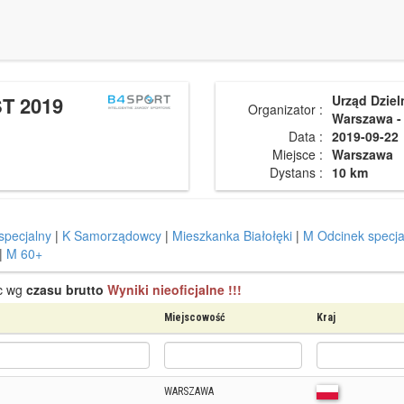
T 2019
Urząd Dziel
Organizator :
Warszawa -
Data :
2019-09-22
Miejsce :
Warszawa
Dystans :
10 km
specjalny
|
K Samorządowcy
|
Mieszkanka Białołęki
|
M Odcinek specja
|
M 60+
sc wg
czasu brutto
Wyniki nieoficjalne !!!
Miejscowość
Kraj
WARSZAWA