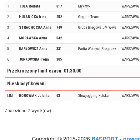
1
TULA Renata
817
Mykmyk
WARSZAWA
2
HULANICKA Irina
252
Goggle Team
WARSZAWA
3
STRACHOCKA Anna
749
Grupa Biegowa UM W-wa
WARSZAWA
4
MORAWSKA Anna
542
WARSZAWA
5
KARŁOWICZ Anna
331
Partia Wolnych Biegaczy
WARSZAWA
6
JURKOWSKA Irena
305
WARSZAWA
Przekroczony limit czasu: 01:30:00
Niesklasyfikowani
LIM
BOROWIAK Jolanta
63
Slowjogging Polska
WARSZAWA
Znaleziono 7 wynik(ów)
Copyright © 2015-2026
B4SPORT - nowoc