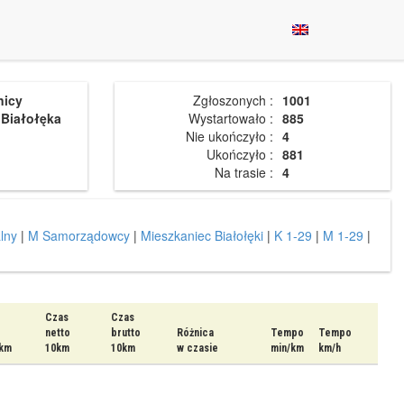
nicy
Zgłoszonych :
1001
 Białołęka
Wystartowało :
885
Nie ukończyło :
4
Ukończyło :
881
Na trasie :
4
lny
|
M Samorządowcy
|
Mieszkaniec Białołęki
|
K 1-29
|
M 1-29
|
Czas
Czas
netto
brutto
Różnica
Tempo
Tempo
km
10km
10km
w czasie
min/km
km/h