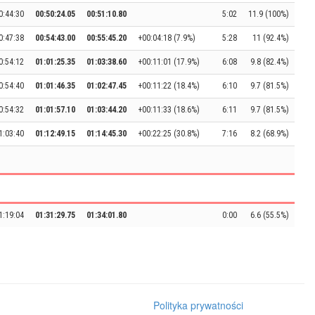
0:44:30
00:50:24.05
00:51:10.80
5:02
11.9 (100%)
0:47:38
00:54:43.00
00:55:45.20
+00:04:18 (7.9%)
5:28
11 (92.4%)
0:54:12
01:01:25.35
01:03:38.60
+00:11:01 (17.9%)
6:08
9.8 (82.4%)
0:54:40
01:01:46.35
01:02:47.45
+00:11:22 (18.4%)
6:10
9.7 (81.5%)
0:54:32
01:01:57.10
01:03:44.20
+00:11:33 (18.6%)
6:11
9.7 (81.5%)
1:03:40
01:12:49.15
01:14:45.30
+00:22:25 (30.8%)
7:16
8.2 (68.9%)
1:19:04
01:31:29.75
01:34:01.80
0:00
6.6 (55.5%)
Polityka prywatności