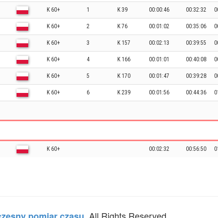
K 60+
1
K 39
00:00:46
00:32:32
0
K 60+
2
K 76
00:01:02
00:35:06
0
K 60+
3
K 157
00:02:13
00:39:55
0
K 60+
4
K 166
00:01:01
00:40:08
0
K 60+
5
K 170
00:01:47
00:39:28
0
K 60+
6
K 239
00:01:56
00:44:36
0
K 60+
00:02:32
00:56:50
0
. All Rights Reserved.
zesny pomiar czasu