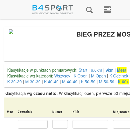
BIEG PRZEZ MOS
Klasyfikacje w punktach pomiarowych:
Start
|
6.6km
|
9km
|
Meta
Klasyfikacje wg kategorii:
Wszyscy
|
K Open
|
M Open
|
K Odcinek 
K 30-39
|
M 30-39
|
K 40-49
|
M 40-49
|
K 50-59
|
M 50-59
|
K 60+
Klasyfikacja wg
czasu netto
. W klasyfikacji open, pierwsze 50 miej
Msc
Zawodnik
Numer
Klub
Miejscowo