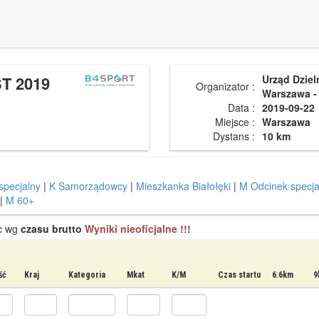
T 2019
Urząd Dziel
Organizator :
Warszawa -
Data :
2019-09-22
Miejsce :
Warszawa
Dystans :
10 km
specjalny
|
K Samorządowcy
|
Mieszkanka Białołęki
|
M Odcinek specja
|
M 60+
sc wg
czasu brutto
Wyniki nieoficjalne !!!
ść
Kraj
Kategoria
Mkat
K/M
Czas startu
6.6km
9