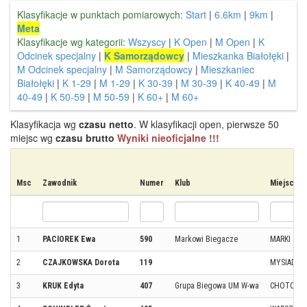
Klasyfikacje w punktach pomiarowych:
Start
|
6.6km
|
9km
|
Meta
Klasyfikacje wg kategorii:
Wszyscy
|
K Open
|
M Open
|
K
Odcinek specjalny
|
K Samorządowcy
|
Mieszkanka Białołęki
|
M Odcinek specjalny
|
M Samorządowcy
|
Mieszkaniec
Białołęki
|
K 1-29
|
M 1-29
|
K 30-39
|
M 30-39
|
K 40-49
|
M
40-49
|
K 50-59
|
M 50-59
|
K 60+
|
M 60+
Klasyfikacja wg
czasu netto
. W klasyfikacji open, pierwsze 50
miejsc wg
czasu brutto
Wyniki nieoficjalne !!!
Msc
Zawodnik
Numer
Klub
Miejscow
1
PACIOREK Ewa
590
Markowi Biegacze
MARKI
2
CZAJKOWSKA Dorota
119
MYSIADŁO
3
KRUK Edyta
407
Grupa Biegowa UM W-wa
CHOTOM