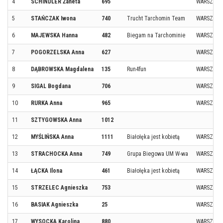
4
SCHINDLER Żaneta
695
WARSZAW
5
STAŃCZAK Iwona
740
Trucht Tarchomin Team
WARSZAW
6
MAJEWSKA Hanna
482
Biegam na Tarchominie
WARSZAW
7
POGORZELSKA Anna
627
WARSZAW
8
DĄBROWSKA Magdalena
135
Run4fun
WARSZAW
9
SIGAL Bogdana
706
WARSZAW
10
RURKA Anna
965
WARSZAW
11
SZTYGOWSKA Anna
1012
12
MYŚLIŃSKA Anna
1111
Białołęka jest kobietą
WARSZAW
13
STRACHOCKA Anna
749
Grupa Biegowa UM W-wa
WARSZAW
14
ŁĄCKA Ilona
461
Białołęka jest kobietą
WARSZAW
15
STRZELEC Agnieszka
753
WARSZAW
16
BASIAK Agnieszka
25
WARSZAW
17
WYSOCKA Karolina
880
WARSZAW