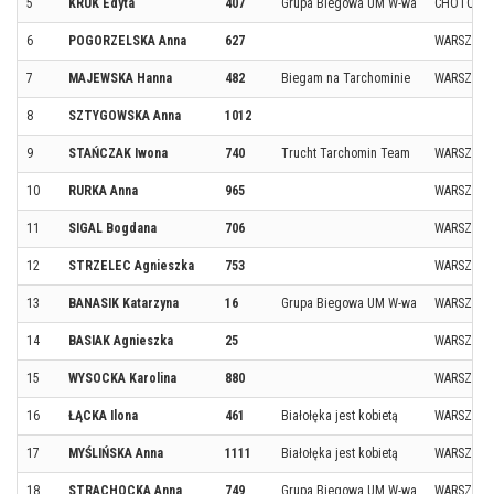
5
KRUK Edyta
407
Grupa Biegowa UM W-wa
CHOTOM
6
POGORZELSKA Anna
627
WARSZAW
7
MAJEWSKA Hanna
482
Biegam na Tarchominie
WARSZAW
8
SZTYGOWSKA Anna
1012
9
STAŃCZAK Iwona
740
Trucht Tarchomin Team
WARSZAW
10
RURKA Anna
965
WARSZAW
11
SIGAL Bogdana
706
WARSZAW
12
STRZELEC Agnieszka
753
WARSZAW
13
BANASIK Katarzyna
16
Grupa Biegowa UM W-wa
WARSZAW
14
BASIAK Agnieszka
25
WARSZAW
15
WYSOCKA Karolina
880
WARSZAW
16
ŁĄCKA Ilona
461
Białołęka jest kobietą
WARSZAW
17
MYŚLIŃSKA Anna
1111
Białołęka jest kobietą
WARSZAW
18
STRACHOCKA Anna
749
Grupa Biegowa UM W-wa
WARSZAW