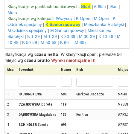
Klasyfikacje w punktach pomiarowych:
Start
|
6.6km
|
9km
|
Meta
Klasyfikacje wg kategorii:
Wszyscy
|
K Open
|
M Open
|
K
Odcinek specjalny
|
K Samorządowcy
|
Mieszkanka Białołęki
|
M Odcinek specjalny
|
M Samorządowcy
|
Mieszkaniec
Białołęki
|
K 1-29
|
M 1-29
|
K 30-39
|
M 30-39
|
K 40-49
|
M
40-49
|
K 50-59
|
M 50-59
|
K 60+
|
M 60+
Klasyfikacja wg
czasu netto
. W klasyfikacji open, pierwsze 50
miejsc wg
czasu brutto
Wyniki nieoficjalne !!!
Msc
Zawodnik
Numer
Klub
Miejscow
1
PACIOREK Ewa
590
Markowi Biegacze
MARKI
2
CZAJKOWSKA Dorota
119
MYSIADŁO
3
DĄBROWSKA Magdalena
135
Run4fun
WARSZAW
4
SCHINDLER Żaneta
695
WARSZAW