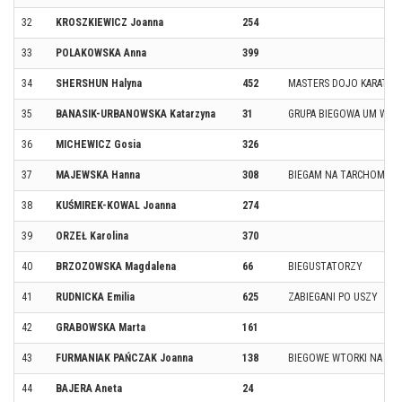
32
KROSZKIEWICZ Joanna
254
33
POLAKOWSKA Anna
399
34
SHERSHUN Halyna
452
MASTERS DOJO KARATE 
35
BANASIK-URBANOWSKA Katarzyna
31
GRUPA BIEGOWA UM W-W
36
MICHEWICZ Gosia
326
37
MAJEWSKA Hanna
308
BIEGAM NA TARCHOMINI
38
KUŚMIREK-KOWAL Joanna
274
39
ORZEŁ Karolina
370
40
BRZOZOWSKA Magdalena
66
BIEGUSTATORZY
41
RUDNICKA Emilia
625
ZABIEGANI PO USZY
42
GRABOWSKA Marta
161
43
FURMANIAK PAŃCZAK Joanna
138
BIEGOWE WTORKI NA TA
44
BAJERA Aneta
24