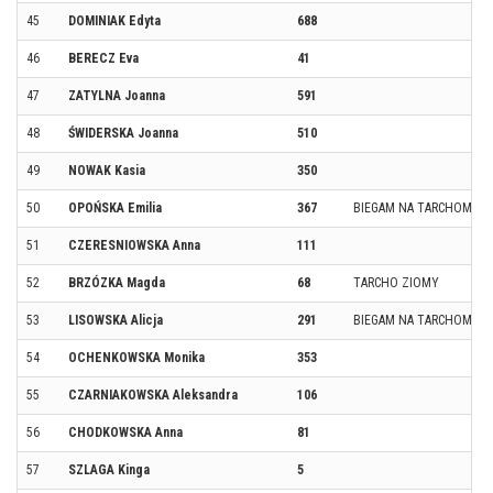
45
DOMINIAK Edyta
688
46
BERECZ Eva
41
47
ZATYLNA Joanna
591
48
ŚWIDERSKA Joanna
510
49
NOWAK Kasia
350
50
OPOŃSKA Emilia
367
BIEGAM NA TARCHOMINI
51
CZERESNIOWSKA Anna
111
52
BRZÓZKA Magda
68
TARCHO ZIOMY
53
LISOWSKA Alicja
291
BIEGAM NA TARCHOMINI
54
OCHENKOWSKA Monika
353
55
CZARNIAKOWSKA Aleksandra
106
56
CHODKOWSKA Anna
81
57
SZLAGA Kinga
5