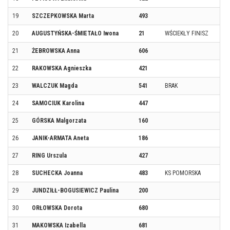
19
SZCZEPKOWSKA Marta
493
20
AUGUSTYŃSKA-ŚMIETAŁO Iwona
21
WŚCIEKŁY FINISZ
21
ŻEBROWSKA Anna
606
22
RAKOWSKA Agnieszka
421
23
WALCZUK Magda
541
BRAK
24
SAMOCIUK Karolina
447
25
GÓRSKA Malgorzata
160
26
JANIK-ARMATA Aneta
186
27
RING Urszula
427
28
SUCHECKA Joanna
483
KS POMORSKA
29
JUNDZIŁŁ-BOGUSIEWICZ Paulina
200
30
ORŁOWSKA Dorota
680
31
MAKOWSKA Izabella
681