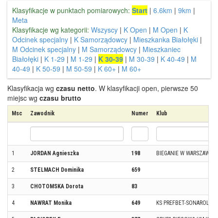
Klasyfikacje w punktach pomiarowych:
Start
|
6.6km
|
9km
|
Meta
Klasyfikacje wg kategorii:
Wszyscy
|
K Open
|
M Open
|
K
Odcinek specjalny
|
K Samorządowcy
|
Mieszkanka Białołęki
|
M Odcinek specjalny
|
M Samorządowcy
|
Mieszkaniec
Białołęki
|
K 1-29
|
M 1-29
|
K 30-39
|
M 30-39
|
K 40-49
|
M
40-49
|
K 50-59
|
M 50-59
|
K 60+
|
M 60+
Klasyfikacja wg
czasu netto
. W klasyfikacji open, pierwsze 50
miejsc wg
czasu brutto
Msc
Zawodnik
Numer
Klub
1
JORDAN Agnieszka
198
BIEGANIE W WARSZAWIE
2
STELMACH Dominika
659
3
CHOTOMSKA Dorota
83
4
NAWRAT Monika
649
KS PREFBET-SONAROL