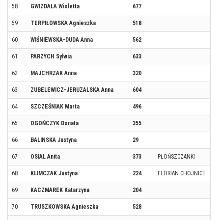
58
GWIZDAŁA Wioletta
677
59
TERPIŁOWSKA Agnieszka
518
60
WIŚNIEWSKA-DUDA Anna
562
61
PARZYCH Sylwia
633
62
MAJCHRZAK Anna
320
63
ZUBELEWICZ-JERUZALSKA Anna
604
64
SZCZEŚNIAK Marta
496
65
OGOŃCZYK Donata
355
66
BALINSKA Justyna
29
67
OSIAL Anita
373
PŁOŃSZCZANKI
68
KLIMCZAK Justyna
224
FLORIAN CHOJNICE
69
KACZMAREK Katarzyna
204
70
TRUSZKOWSKA Agnieszka
528