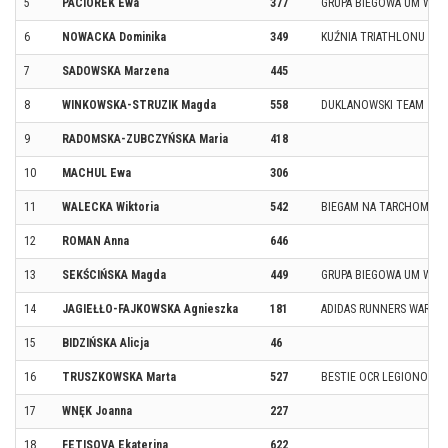
5
PACIOREK Ewa
377
GRUPA BIEGOWA UM W-W
6
NOWACKA Dominika
349
KUŹNIA TRIATHLONU
7
SADOWSKA Marzena
445
8
WINKOWSKA-STRUZIK Magda
558
DUKLANOWSKI TEAM
9
RADOMSKA-ZUBCZYŃSKA Maria
418
10
MACHUL Ewa
306
11
WALECKA Wiktoria
542
BIEGAM NA TARCHOMINI
12
ROMAN Anna
646
13
SEKŚCIŃSKA Magda
449
GRUPA BIEGOWA UM W-W
14
JAGIEŁŁO-FAJKOWSKA Agnieszka
181
ADIDAS RUNNERS WARSA
15
BIDZIŃSKA Alicja
46
16
TRUSZKOWSKA Marta
527
BESTIE OCR LEGIONOWO
17
WNĘK Joanna
227
18
FETISOVA Ekaterina
622