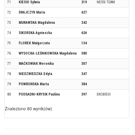
71
KIESIO Sylwia
219
NESSI TEAM
72
DRAJCZYK Maria
627
73
MURAWSKA Magdalena
342
74
SIKORSKA Agnieszka
626
75
FLOREK Małgorzata
134
76
WYSOCKA-LEŚNIKOWSKA Magdalena
580
77
MAĆKOWIAK Weronika
307
78
NIEDZWIEDZKA Edyta
347
79
POWROŃSKA Marta
384
80
PODSADNI-KRYSIK Paulina
397
EKOBIEGI
Znaleziono 80 wynik(ów)