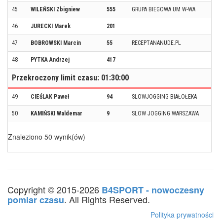
45
WILEŃSKI Zbigniew
555
GRUPA BIEGOWA UM W-WA
46
JURECKI Marek
201
47
BOBROWSKI Marcin
55
RECEPTANANUDE.PL
48
PYTKA Andrzej
417
Przekroczony limit czasu: 01:30:00
49
CIEŚLAK Paweł
94
SLOWJOGGING BIAŁOŁEKA
50
KAMIŃSKI Waldemar
9
SLOW JOGGING WARSZAWA
Znaleziono 50 wynik(ów)
Copyright © 2015-2026
B4SPORT - nowoczesny
. All Rights Reserved.
pomiar czasu
Polityka prywatności