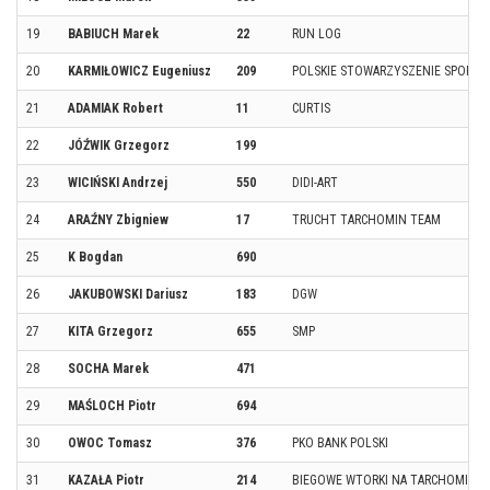
19
BABIUCH Marek
22
RUN LOG
20
KARMIŁOWICZ Eugeniusz
209
POLSKIE STOWARZYSZENIE SPORTU
21
ADAMIAK Robert
11
CURTIS
22
JÓŹWIK Grzegorz
199
23
WICIŃSKI Andrzej
550
DIDI-ART
24
ARAŹNY Zbigniew
17
TRUCHT TARCHOMIN TEAM
25
K Bogdan
690
26
JAKUBOWSKI Dariusz
183
DGW
27
KITA Grzegorz
655
SMP
28
SOCHA Marek
471
29
MAŚLOCH Piotr
694
30
OWOC Tomasz
376
PKO BANK POLSKI
31
KAZAŁA Piotr
214
BIEGOWE WTORKI NA TARCHOMINIE