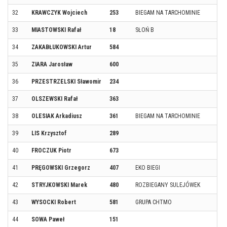
32
KRAWCZYK Wojciech
253
BIEGAM NA TARCHOMINIE
33
MIASTOWSKI Rafał
18
SŁOŃ B
34
ZAKABŁUKOWSKI Artur
584
35
ZIARA Jarosław
600
36
PRZESTRZELSKI Sławomir
234
37
OLSZEWSKI Rafał
363
38
OLESIAK Arkadiusz
361
BIEGAM NA TARCHOMINIE
39
LIS Krzysztof
289
40
FROCZUK Piotr
673
41
PRĘGOWSKI Grzegorz
407
EKO BIEGI
42
STRYJKOWSKI Marek
480
ROZBIEGANY SULEJÓWEK
43
WYSOCKI Robert
581
GRUPA CHTMO
44
SOWA Paweł
151