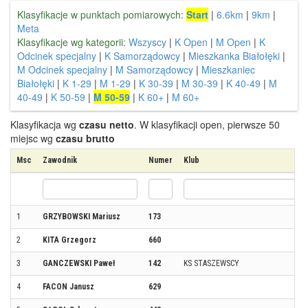
Klasyfikacje w punktach pomiarowych:
Start
|
6.6km
|
9km
|
Meta
Klasyfikacje wg kategorii:
Wszyscy
|
K Open
|
M Open
|
K
Odcinek specjalny
|
K Samorządowcy
|
Mieszkanka Białołęki
|
M Odcinek specjalny
|
M Samorządowcy
|
Mieszkaniec
Białołęki
|
K 1-29
|
M 1-29
|
K 30-39
|
M 30-39
|
K 40-49
|
M
40-49
|
K 50-59
|
M 50-59
|
K 60+
|
M 60+
Klasyfikacja wg
czasu netto
. W klasyfikacji open, pierwsze 50
miejsc wg
czasu brutto
Msc
Zawodnik
Numer
Klub
1
GRZYBOWSKI Mariusz
173
2
KITA Grzegorz
660
3
GANCZEWSKI Paweł
142
KS STASZEWSCY
4
FACON Janusz
629