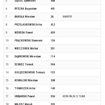
5
SĄGOL Sylwester
448
6
RYSZKA Bogusław
441
7
BAKUŁA Wiesław
26
WAMPIR
8
PRZELASKOWSKI Artur
412
9
WEREDA Paweł
639
10
FRĄCKOWSKI Sławomir
136
11
WIECZOREK Michał
551
12
DĄBROWSKI Mirosław
114
13
ŚCIBISZ Tomek
504
14
GOLĘDZINOWSKI Tomasz
152
15
KOWALSKI Wiesław
248
16
TOMASZEK Artur
140
17
URBAŃSKI Paweł
536
KERK-PALM IS TEAM
18
MIŁOSZ Marek
335